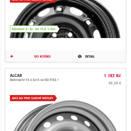
Skladem 4+ ks - do 10.8. u Vás
DO KOŠÍKU
DETAIL
ALCAR
1 182 Kč
Stahlrad 0173 4.5x13 4x100 ET30.1
49.24 €
AKCE NA TPMS TLAKOVÉ VENTILKY