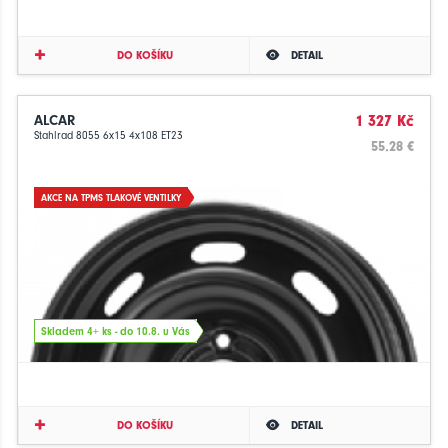
DO KOŠÍKU
DETAIL
ALCAR
1 327 Kč
Stahlrad 8055 6x15 4x108 ET23
55.28 €
AKCE NA TPMS TLAKOVÉ VENTILKY
Skladem 4+ ks - do 10.8. u Vás
DO KOŠÍKU
DETAIL