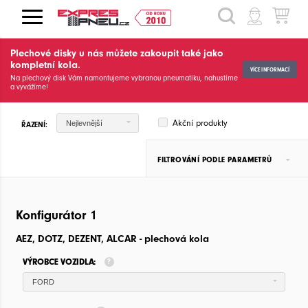
HLEDAT
Plechové disky u nás můžete zakoupit také jako
kompletní kola.
VÍCE INFORMACÍ
Na plechový disk Vám namontujeme vybranou pneumatiku, nahustíme
a vyvážíme!
Akční produkty
Nejlevnější
ŘAZENÍ:
FILTROVÁNÍ PODLE PARAMETRŮ
Konfigurátor 1
AEZ, DOTZ, DEZENT, ALCAR - plechová kola
VÝROBCE VOZIDLA:
FORD