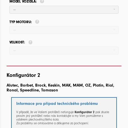
MODEL VOZIDLA:
--
TYP MOTORU:
--
VELIKOST:
--
Konfigurátor 2
Alutec, Borbet, Brock, Keskin, MAK, MAM, OZ, Platin, Rial,
Ronal, Speedline, Tomason
Informace pro případ technického problému
V případě, že ve Vašem prohlížeči nefunguje
Konfigurátor 2
pak zkuste
prosím jiný prohlížeč nebo nás kontaktujte a my Vám pomůžeme s
výběrem plechového/litého kola.
Za problémy se omlouváme a děkujeme za pochopení.