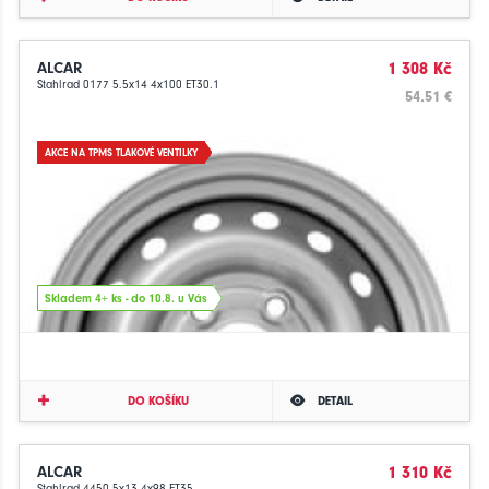
ALCAR
1 308 Kč
Stahlrad 0177 5.5x14 4x100 ET30.1
54.51 €
AKCE NA TPMS TLAKOVÉ VENTILKY
Skladem 4+ ks - do 10.8. u Vás
DO KOŠÍKU
DETAIL
ALCAR
1 310 Kč
Stahlrad 4450 5x13 4x98 ET35