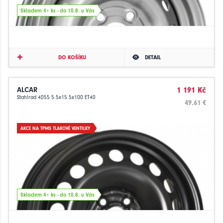
Skladem 4+ ks - do 10.8. u Vás
DO KOŠÍKU
DETAIL
ALCAR
1 191 Kč
Stahlrad 4055 5.5x15 5x100 ET40
49.61 €
AKCE NA TPMS TLAKOVÉ VENTILKY
Skladem 4+ ks - do 10.8. u Vás