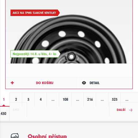
AKCE NA TPMS TLAKOVÉ VENTILKY
Nejpozději 14.8. u Vás, 4+ ks
DO KOŠÍKU
DETAIL
1
2
3
4
…
108
…
216
…
323
…
ZPĚT
DALŠÍ
430
Osobní přístup