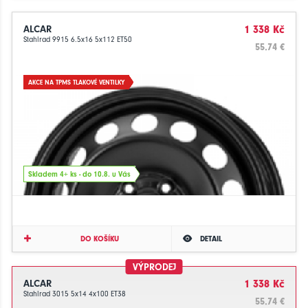
ALCAR
1 338 Kč
Stahlrad 9915 6.5x16 5x112 ET50
55.74 €
AKCE NA TPMS TLAKOVÉ VENTILKY
Skladem 4+ ks - do 10.8. u Vás
DO KOŠÍKU
DETAIL
VÝPRODEJ
ALCAR
1 338 Kč
Stahlrad 3015 5x14 4x100 ET38
55.74 €