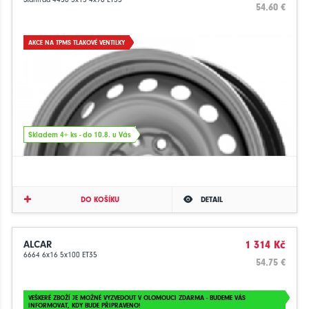
54.60 €
AKCE NA TPMS TLAKOVÉ VENTILKY
Skladem 4+ ks - do 10.8. u Vás
DO KOŠÍKU
DETAIL
ALCAR
1 314 Kč
6664 6x16 5x100 ET35
54.75 €
VEŠKERÉ ZBOŽÍ JE MOŽNÉ VYZVEDOUT V OLOMOUCI ZDARMA - BUDEME VÁS
INFORMOVAT, KDY BUDE PŘIPRAVENO!