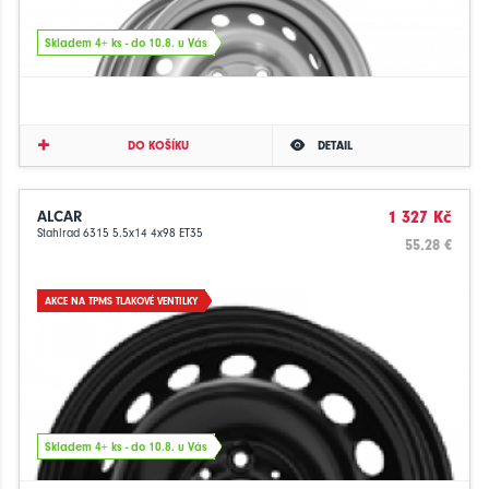
Skladem 4+ ks - do 10.8. u Vás
DO KOŠÍKU
DETAIL
ALCAR
1 327 Kč
Stahlrad 6315 5.5x14 4x98 ET35
55.28 €
AKCE NA TPMS TLAKOVÉ VENTILKY
Skladem 4+ ks - do 10.8. u Vás