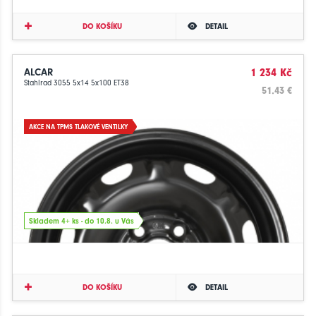
DO KOŠÍKU
DETAIL
ALCAR
1 234 Kč
Stahlrad 3055 5x14 5x100 ET38
51.43 €
AKCE NA TPMS TLAKOVÉ VENTILKY
Skladem 4+ ks - do 10.8. u Vás
DO KOŠÍKU
DETAIL