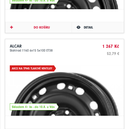
Skladem 4+ ks - do 10.8. u Vás
DO KOŠÍKU
DETAIL
ALCAR
1 267 Kč
Stahlrad 7760 6x15 5x100 ET38
52.79 €
AKCE NA TPMS TLAKOVÉ VENTILKY
Skladem 4+ ks - do 10.8. u Vás