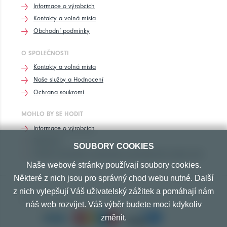
Informace o výrobcích
Kontakty a volná místa
Obchodní podmínky
O SPOLEČNOSTI
Kontakty a volná místa
Naše služby a Hodnocení
Ochrana soukromí
MOHLO BY SE HODIT
Informace o výrobcích
Rozhovory
SOUBORY COOKIES
Značení pneumatik, homologace pneumatik dle výrobců vozů
Naše webové stránky používají soubory cookies.
Některé z nich jsou pro správný chod webu nutné. Další
z nich vylepšují Váš uživatelský zážitek a pomáhají nám
PŘIJÍMÁME TYTO PLATBY
náš web rozvíjet. Váš výběr budete moci kdykoliv
změnit.