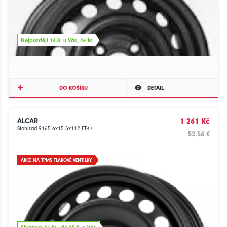
Nejpozději 14.8. u Vás, 4+ ks
DO KOŠÍKU
DETAIL
ALCAR
1 261 Kč
Stahlrad 9165 6x15 5x112 ET47
52.56 €
AKCE NA TPMS TLAKOVÉ VENTILKY