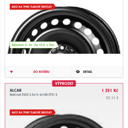
AKCE NA TPMS TLAKOVÉ VENTILKY
Skladem 4+ ks - do 10.8. u Vás
DO KOŠÍKU
DETAIL
VÝPRODEJ
ALCAR
1 251 Kč
Stahlrad 3505 5.5x14 4x108 ET37.5
52.11 €
AKCE NA TPMS TLAKOVÉ VENTILKY