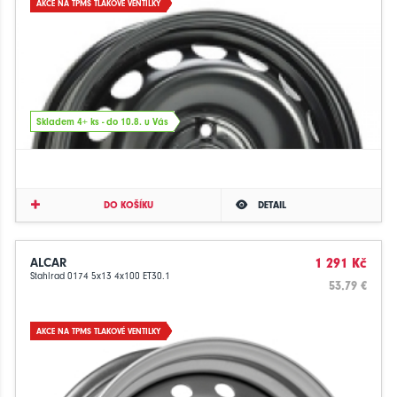
AKCE NA TPMS TLAKOVÉ VENTILKY
Skladem 4+ ks - do 10.8. u Vás
DO KOŠÍKU
DETAIL
ALCAR
1 291 Kč
Stahlrad 0174 5x13 4x100 ET30.1
53.79 €
AKCE NA TPMS TLAKOVÉ VENTILKY