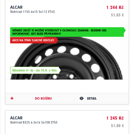
ALCAR
1 244 Kč
Stahlrad 7755 6x15 5x112 ET43
51.83 €
VEŠKERÉ ZBOŽÍ JE MOŽNÉ VYZVEDOUT V OLOMOUCI ZDARMA - BUDEME VÁS
INFORMOVAT, KDY BUDE PŘIPRAVENO!
AKCE NA TPMS TLAKOVÉ VENTILKY
Skladem 4+ ks - do 10.8. u Vás
DO KOŠÍKU
DETAIL
ALCAR
1 245 Kč
Stahlrad 8325 6.5x16 5x108 ET50
51.88 €