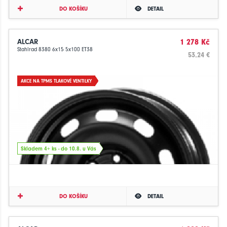
DO KOŠÍKU
DETAIL
ALCAR
1 278 Kč
Stahlrad 8380 6x15 5x100 ET38
53.24 €
AKCE NA TPMS TLAKOVÉ VENTILKY
Skladem 4+ ks - do 10.8. u Vás
DO KOŠÍKU
DETAIL