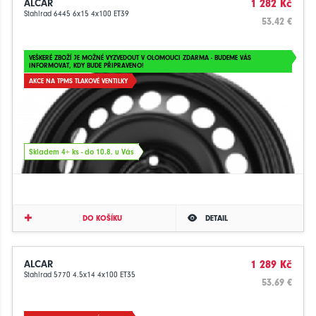
ALCAR
1 282 Kč
Stahlrad 6445 6x15 4x100 ET39
53.42 €
VEŠKERÉ ZBOŽÍ JE MOŽNÉ VYZVEDOUT V OLOMOUCI ZDARMA - BUDEME VÁS
INFORMOVAT, KDY BUDE PŘIPRAVENO!
AKCE NA TPMS TLAKOVÉ VENTILKY
Skladem 4+ ks - do 10.8. u Vás
DO KOŠÍKU
DETAIL
ALCAR
1 289 Kč
Stahlrad 5770 4.5x14 4x100 ET35
53.69 €