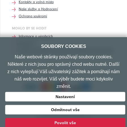
Kontakty a volná místa
Naše služby a Hodnocení
Ochrana soukromí
MOHLO BY SE HODIT
Informace o výrobcích
Rozhovory
SOUBORY COOKIES
Značení pneumatik, homologace pneumatik dle výrobců vozů
Naše webové stránky používají soubory cookies.
Některé z nich jsou pro správný chod webu nutné. Další
z nich vylepšují Váš uživatelský zážitek a pomáhají nám
PŘIJÍMÁME TYTO PLATBY
náš web rozvíjet. Váš výběr budete moci kdykoliv
změnit.
Nastavení
Odmítnout vše
© Copyright 2010-2026 Exprespneu.cz
vytvořeno s láskou
www.izon.cz
Povolit vše