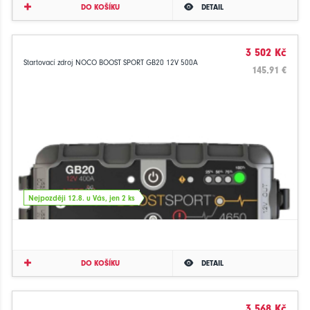
DO KOŠÍKU
DETAIL
3 502 Kč
Startovací zdroj NOCO BOOST SPORT GB20 12V 500A
145.91 €
Nejpozději 12.8. u Vás, jen 2 ks
DO KOŠÍKU
DETAIL
3 568 Kč