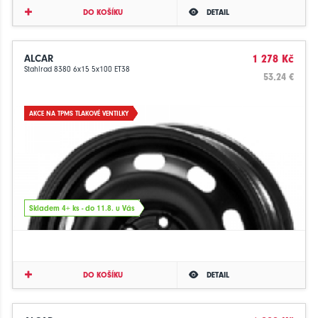
DO KOŠÍKU
DETAIL
ALCAR
1 278 Kč
Stahlrad 8380 6x15 5x100 ET38
53.24 €
AKCE NA TPMS TLAKOVÉ VENTILKY
Skladem 4+ ks - do 11.8. u Vás
DO KOŠÍKU
DETAIL