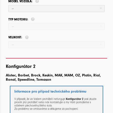
MODEL VOZIDLA:
--
TYP MOTORU:
--
VELIKOST:
--
Konfigurátor 2
Alutec, Borbet, Brock, Keskin, MAK, MAM, OZ, Platin, Rial,
Ronal, Speedline, Tomason
Informace pro případ technického problému
V případě, že ve Vašem prohlížeči nefunguje
Konfigurátor 2
pak zkuste
prosím jiný prohlížeč nebo nás kontaktujte a my Vám pomůžeme s
výběrem plechového/litého kola.
Za problémy se omlouváme a děkujeme za pochopení.