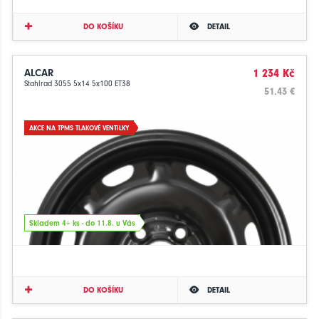
DO KOŠÍKU
DETAIL
ALCAR
1 234 Kč
Stahlrad 3055 5x14 5x100 ET38
51.43 €
AKCE NA TPMS TLAKOVÉ VENTILKY
Skladem 4+ ks - do 11.8. u Vás
DO KOŠÍKU
DETAIL