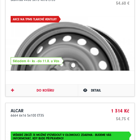
54.60 €
AKCE NA TPMS TLAKOVÉ VENTILKY
Skladem 4+ ks - do 11.8. u Vás
DO KOŠÍKU
DETAIL
ALCAR
1 314 Kč
6664 6x16 5x100 ET35
54.75 €
VEŠKERÉ ZBOŽÍ JE MOŽNÉ VYZVEDOUT V OLOMOUCI ZDARMA - BUDEME VÁS
INFORMOVAT, KDY BUDE PŘIPRAVENO!