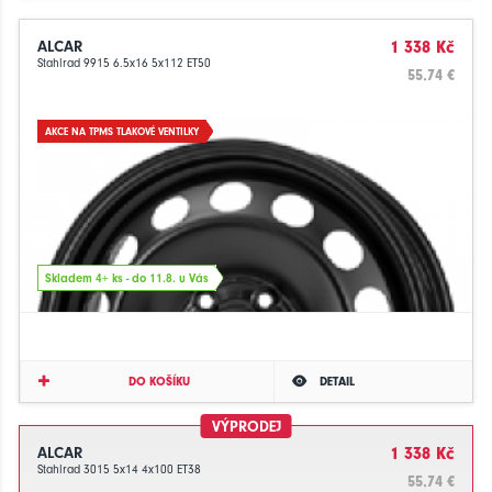
ALCAR
1 338 Kč
Stahlrad 9915 6.5x16 5x112 ET50
55.74 €
AKCE NA TPMS TLAKOVÉ VENTILKY
Skladem 4+ ks - do 11.8. u Vás
DO KOŠÍKU
DETAIL
VÝPRODEJ
ALCAR
1 338 Kč
Stahlrad 3015 5x14 4x100 ET38
55.74 €