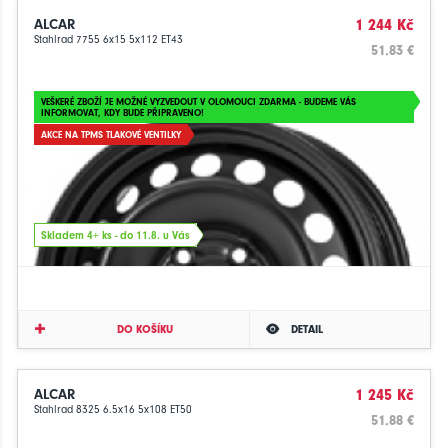
ALCAR
1 244 Kč
Stahlrad 7755 6x15 5x112 ET43
51.83 €
VEŠKERÉ ZBOŽÍ JE MOŽNÉ VYZVEDOUT V OLOMOUCI ZDARMA - BUDEME VÁS
INFORMOVAT, KDY BUDE PŘIPRAVENO!
AKCE NA TPMS TLAKOVÉ VENTILKY
Skladem 4+ ks - do 11.8. u Vás
DO KOŠÍKU
DETAIL
ALCAR
1 245 Kč
Stahlrad 8325 6.5x16 5x108 ET50
51.88 €