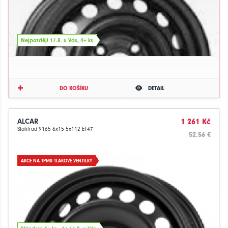
Nejpozději 17.8. u Vás, 4+ ks
DO KOŠÍKU
DETAIL
ALCAR
1 261 Kč
Stahlrad 9165 6x15 5x112 ET47
52.56 €
AKCE NA TPMS TLAKOVÉ VENTILKY