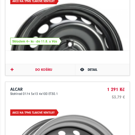
AKCE NA TPMS TLAKOVÉ VENTILKY
Skladem 4+ ks - do 11.8. u Vás
DO KOŠÍKU
DETAIL
ALCAR
1 291 Kč
Stahlrad 0174 5x13 4x100 ET30.1
53.79 €
AKCE NA TPMS TLAKOVÉ VENTILKY