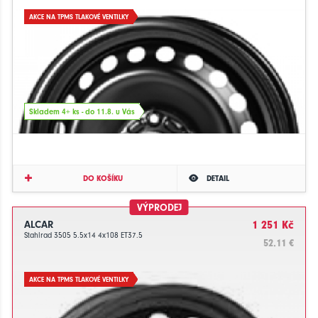
AKCE NA TPMS TLAKOVÉ VENTILKY
Skladem 4+ ks - do 11.8. u Vás
DO KOŠÍKU
DETAIL
VÝPRODEJ
ALCAR
1 251 Kč
Stahlrad 3505 5.5x14 4x108 ET37.5
52.11 €
AKCE NA TPMS TLAKOVÉ VENTILKY