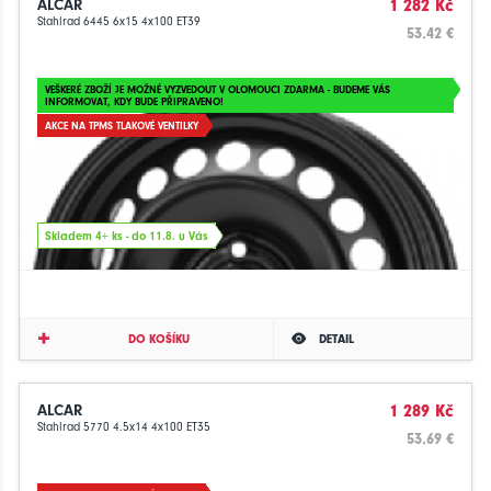
ALCAR
1 282 Kč
Stahlrad 6445 6x15 4x100 ET39
53.42 €
VEŠKERÉ ZBOŽÍ JE MOŽNÉ VYZVEDOUT V OLOMOUCI ZDARMA - BUDEME VÁS
INFORMOVAT, KDY BUDE PŘIPRAVENO!
AKCE NA TPMS TLAKOVÉ VENTILKY
Skladem 4+ ks - do 11.8. u Vás
DO KOŠÍKU
DETAIL
ALCAR
1 289 Kč
Stahlrad 5770 4.5x14 4x100 ET35
53.69 €