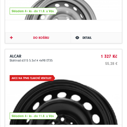
Skladem 4+ ks - do 11.8. u Vás
DO KOŠÍKU
DETAIL
ALCAR
1 327 Kč
Stahlrad 6315 5.5x14 4x98 ET35
55.28 €
AKCE NA TPMS TLAKOVÉ VENTILKY
Skladem 4+ ks - do 11.8. u Vás