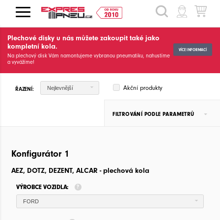
HLEDAT
Plechové disky u nás můžete zakoupit také jako
kompletní kola.
VÍCE INFORMACÍ
Na plechový disk Vám namontujeme vybranou pneumatiku, nahustíme
a vyvážíme!
Akční produkty
Nejlevnější
ŘAZENÍ:
FILTROVÁNÍ PODLE PARAMETRŮ
Konfigurátor 1
AEZ, DOTZ, DEZENT, ALCAR - plechová kola
VÝROBCE VOZIDLA:
FORD