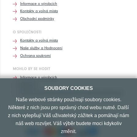
Informace o výrobcích
Kontakty a volná místa
Obchodní podmínky
O SPOLEČNOSTI
Kontakty a volná místa
Naše služby a Hodnocení
Ochrana soukromí
MOHLO BY SE HODIT
Informace o výrobcích
Rozhovory
SOUBORY COOKIES
Značení pneumatik, homologace pneumatik dle výrobců vozů
Naše webové stránky používají soubory cookies.
Některé z nich jsou pro správný chod webu nutné. Další
z nich vylepšují Váš uživatelský zážitek a pomáhají nám
PŘIJÍMÁME TYTO PLATBY
náš web rozvíjet. Váš výběr budete moci kdykoliv
změnit.