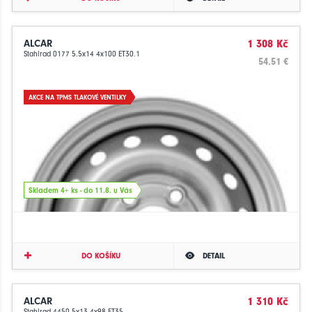
ALCAR
1 308 Kč
Stahlrad 0177 5.5x14 4x100 ET30.1
54.51 €
AKCE NA TPMS TLAKOVÉ VENTILKY
Skladem 4+ ks - do 11.8. u Vás
DO KOŠÍKU
DETAIL
ALCAR
1 310 Kč
Stahlrad 4450 5x13 4x98 ET35