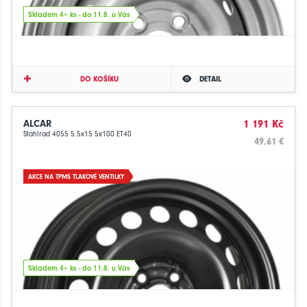
Skladem 4+ ks - do 11.8. u Vás
DO KOŠÍKU
DETAIL
ALCAR
1 191 Kč
Stahlrad 4055 5.5x15 5x100 ET40
49.61 €
AKCE NA TPMS TLAKOVÉ VENTILKY
Skladem 4+ ks - do 11.8. u Vás