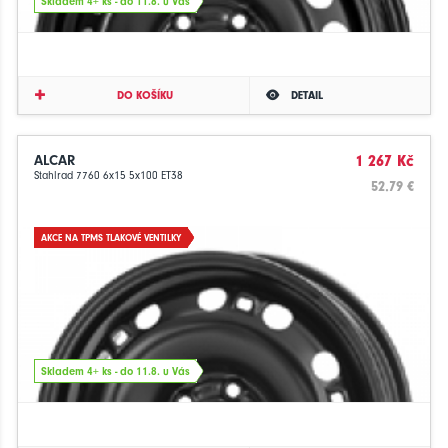
Skladem 4+ ks - do 11.8. u Vás
DO KOŠÍKU
DETAIL
ALCAR
1 267 Kč
Stahlrad 7760 6x15 5x100 ET38
52.79 €
AKCE NA TPMS TLAKOVÉ VENTILKY
Skladem 4+ ks - do 11.8. u Vás