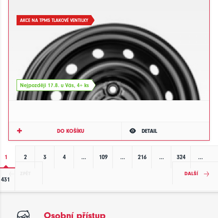
AKCE NA TPMS TLAKOVÉ VENTILKY
Nejpozději 17.8. u Vás, 4+ ks
DO KOŠÍKU
DETAIL
1
2
3
4
…
109
…
216
…
324
…
ZPĚT
DALŠÍ
431
Osobní přístup