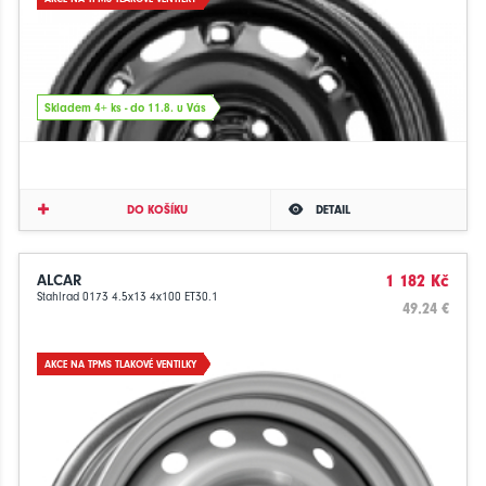
Skladem 4+ ks - do 11.8. u Vás
DO KOŠÍKU
DETAIL
ALCAR
1 182 Kč
Stahlrad 0173 4.5x13 4x100 ET30.1
49.24 €
AKCE NA TPMS TLAKOVÉ VENTILKY