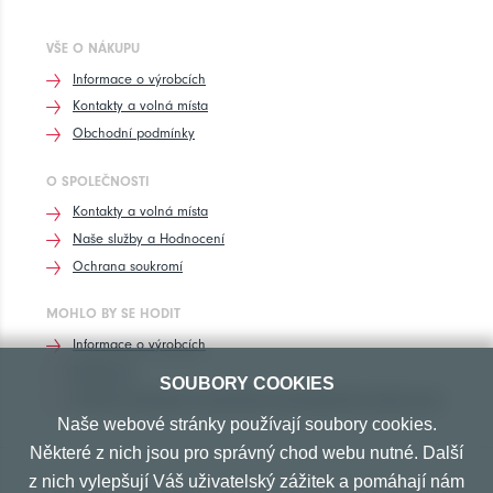
VŠE O NÁKUPU
Informace o výrobcích
Kontakty a volná místa
Obchodní podmínky
O SPOLEČNOSTI
Kontakty a volná místa
Naše služby a Hodnocení
Ochrana soukromí
MOHLO BY SE HODIT
Informace o výrobcích
Rozhovory
SOUBORY COOKIES
Značení pneumatik, homologace pneumatik dle výrobců vozů
Naše webové stránky používají soubory cookies.
Některé z nich jsou pro správný chod webu nutné. Další
z nich vylepšují Váš uživatelský zážitek a pomáhají nám