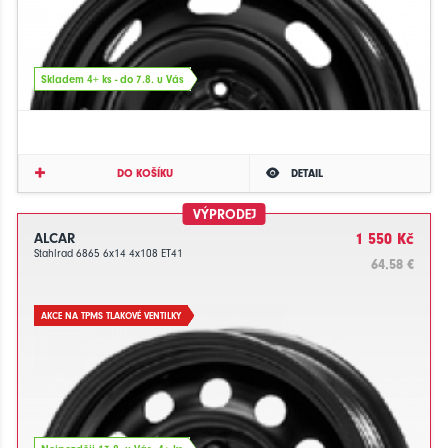
Skladem 4+ ks - do 7.8. u Vás
DO KOŠÍKU
DETAIL
VÝPRODEJ
ALCAR
1 550 Kč
Stahlrad 6865 6x14 4x108 ET41
64.58 €
AKCE NA TPMS TLAKOVÉ VENTILKY