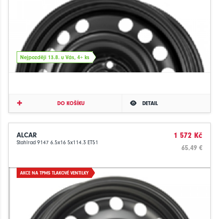
Nejpozději 13.8. u Vás, 4+ ks
DO KOŠÍKU
DETAIL
ALCAR
1 572 Kč
Stahlrad 9147 6.5x16 5x114.3 ET51
65.49 €
AKCE NA TPMS TLAKOVÉ VENTILKY