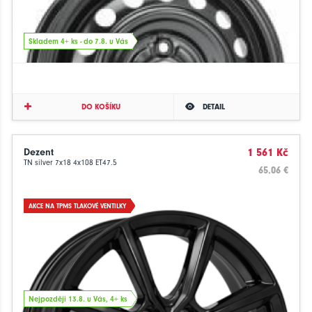
Skladem 4+ ks - do 7.8. u Vás
DO KOŠÍKU
DETAIL
Dezent
1 561 Kč
TN silver 7x18 4x108 ET47.5
65.06 €
AKCE NA TPMS TLAKOVÉ VENTILKY
Nejpozději 13.8. u Vás, 4+ ks