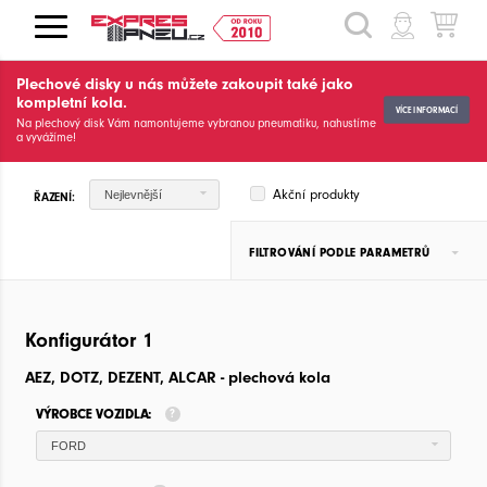
HLEDAT
Plechové disky u nás můžete zakoupit také jako
kompletní kola.
VÍCE INFORMACÍ
Na plechový disk Vám namontujeme vybranou pneumatiku, nahustíme
a vyvážíme!
Akční produkty
Nejlevnější
ŘAZENÍ:
FILTROVÁNÍ PODLE PARAMETRŮ
Konfigurátor 1
AEZ, DOTZ, DEZENT, ALCAR - plechová kola
VÝROBCE VOZIDLA:
FORD