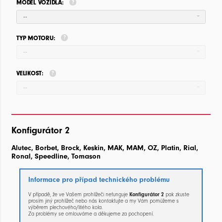
MODEL VOZIDLA:
--
TYP MOTORU:
--
VELIKOST:
--
Konfigurátor 2
Alutec, Borbet, Brock, Keskin, MAK, MAM, OZ, Platin, Rial,
Ronal, Speedline, Tomason
Informace pro případ technického problému
V případě, že ve Vašem prohlížeči nefunguje
Konfigurátor 2
pak zkuste
prosím jiný prohlížeč nebo nás kontaktujte a my Vám pomůžeme s
výběrem plechového/litého kola.
Za problémy se omlouváme a děkujeme za pochopení.