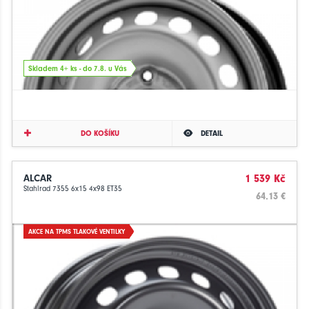
Skladem 4+ ks - do 7.8. u Vás
DO KOŠÍKU
DETAIL
ALCAR
1 539 Kč
Stahlrad 7355 6x15 4x98 ET35
64.13 €
AKCE NA TPMS TLAKOVÉ VENTILKY