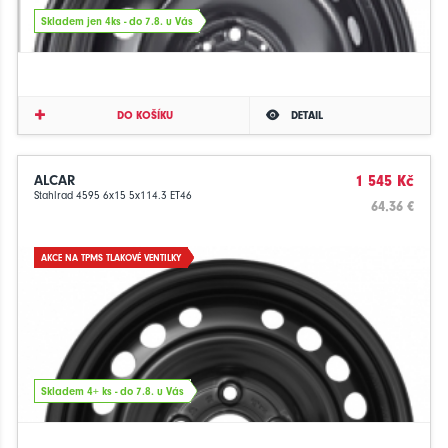
Skladem jen 4ks - do 7.8. u Vás
DO KOŠÍKU
DETAIL
ALCAR
1 545 Kč
Stahlrad 4595 6x15 5x114.3 ET46
64.36 €
AKCE NA TPMS TLAKOVÉ VENTILKY
Skladem 4+ ks - do 7.8. u Vás