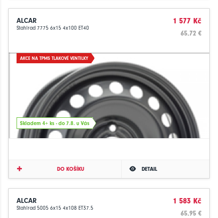
ALCAR
1 577 Kč
Stahlrad 7775 6x15 4x100 ET40
65.72 €
AKCE NA TPMS TLAKOVÉ VENTILKY
Skladem 4+ ks - do 7.8. u Vás
DO KOŠÍKU
DETAIL
ALCAR
1 583 Kč
Stahlrad 5005 6x15 4x108 ET37.5
65.95 €