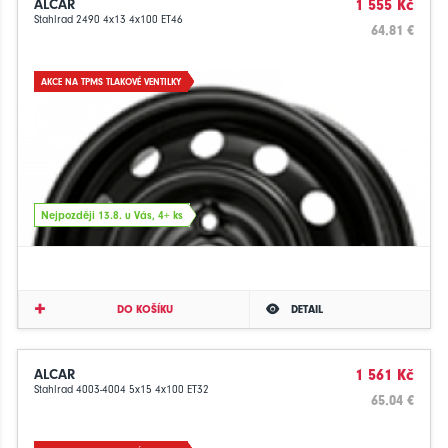
ALCAR
1 555 Kč
Stahlrad 2490 4x13 4x100 ET46
64.81 €
AKCE NA TPMS TLAKOVÉ VENTILKY
Nejpozději 13.8. u Vás, 4+ ks
DO KOŠÍKU
DETAIL
ALCAR
1 561 Kč
Stahlrad 4003-4004 5x15 4x100 ET32
65.04 €