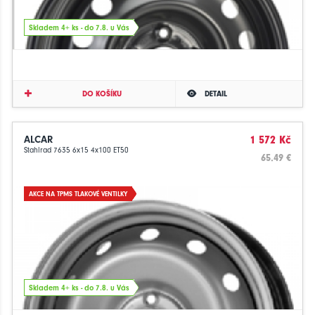
Skladem 4+ ks - do 7.8. u Vás
DO KOŠÍKU
DETAIL
ALCAR
1 572 Kč
Stahlrad 7635 6x15 4x100 ET50
65.49 €
AKCE NA TPMS TLAKOVÉ VENTILKY
Skladem 4+ ks - do 7.8. u Vás