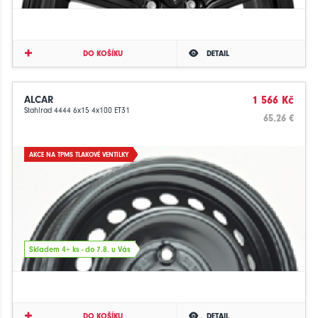
DO KOŠÍKU
DETAIL
ALCAR
1 566 Kč
Stahlrad 4444 6x15 4x100 ET31
65.26 €
AKCE NA TPMS TLAKOVÉ VENTILKY
Skladem 4+ ks - do 7.8. u Vás
DO KOŠÍKU
DETAIL