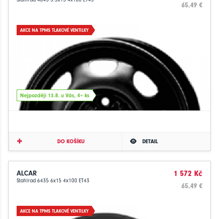
65.49 €
AKCE NA TPMS TLAKOVÉ VENTILKY
Nejpozději 13.8. u Vás, 4+ ks
DO KOŠÍKU
DETAIL
ALCAR
1 572 Kč
Stahlrad 6435 6x15 4x100 ET43
65.49 €
AKCE NA TPMS TLAKOVÉ VENTILKY