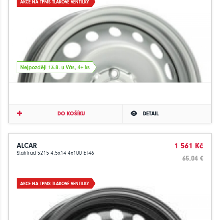
AKCE NA TPMS TLAKOVÉ VENTILKY
Nejpozději 13.8. u Vás, 4+ ks
DO KOŠÍKU
DETAIL
ALCAR
1 561 Kč
Stahlrad 5215 4.5x14 4x100 ET46
65.04 €
AKCE NA TPMS TLAKOVÉ VENTILKY