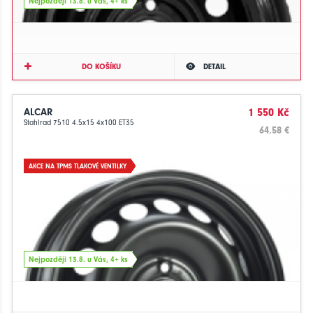
Nejpozději 13.8. u Vás, 4+ ks
DO KOŠÍKU
DETAIL
ALCAR
1 550 Kč
Stahlrad 7510 4.5x15 4x100 ET35
64.58 €
AKCE NA TPMS TLAKOVÉ VENTILKY
Nejpozději 13.8. u Vás, 4+ ks