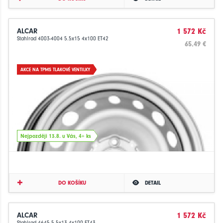
ALCAR
1 572 Kč
Stahlrad 4003-4004 5.5x15 4x100 ET42
65.49 €
AKCE NA TPMS TLAKOVÉ VENTILKY
Nejpozději 13.8. u Vás, 4+ ks
DO KOŠÍKU
DETAIL
ALCAR
1 572 Kč
Stahlrad 4645 5.5x13 4x100 ET43