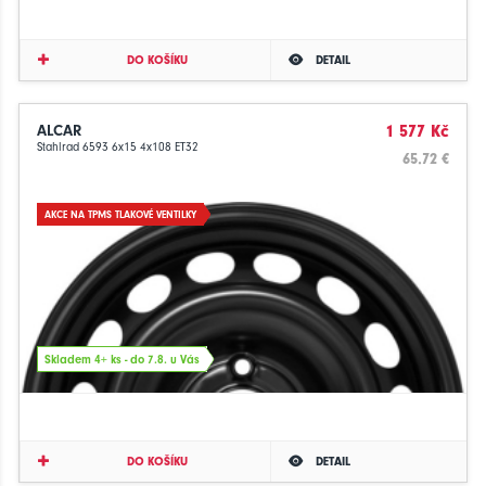
DO KOŠÍKU
DETAIL
ALCAR
1 577 Kč
Stahlrad 6593 6x15 4x108 ET32
65.72 €
AKCE NA TPMS TLAKOVÉ VENTILKY
Skladem 4+ ks - do 7.8. u Vás
DO KOŠÍKU
DETAIL