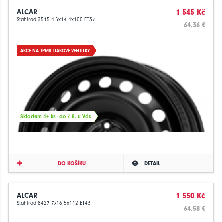
ALCAR
1 545 Kč
Stahlrad 3515 4.5x14 4x100 ET37
64.36 €
AKCE NA TPMS TLAKOVÉ VENTILKY
Skladem 4+ ks - do 7.8. u Vás
DO KOŠÍKU
DETAIL
ALCAR
1 550 Kč
Stahlrad 8427 7x16 5x112 ET43
64.58 €