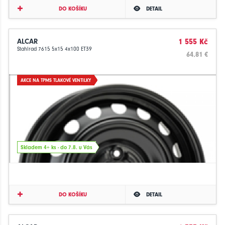
DO KOŠÍKU
DETAIL
ALCAR
1 555 Kč
Stahlrad 7615 5x15 4x100 ET39
64.81 €
AKCE NA TPMS TLAKOVÉ VENTILKY
Skladem 4+ ks - do 7.8. u Vás
DO KOŠÍKU
DETAIL