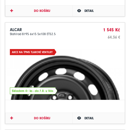
DO KOŠÍKU
DETAIL
ALCAR
1 545 Kč
Stahlrad 8795 6x15 5x108 ET52.5
64.36 €
AKCE NA TPMS TLAKOVÉ VENTILKY
Skladem 4+ ks - do 7.8. u Vás
DO KOŠÍKU
DETAIL