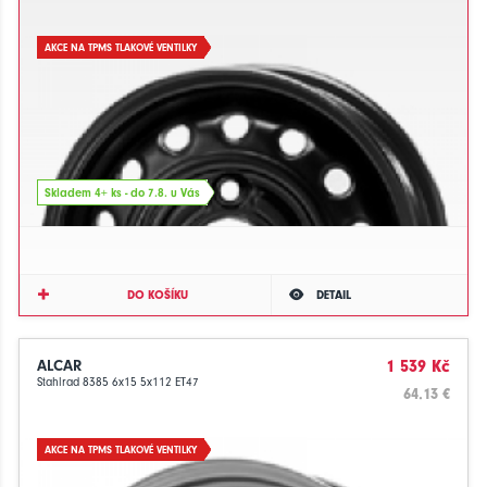
AKCE NA TPMS TLAKOVÉ VENTILKY
Skladem 4+ ks - do 7.8. u Vás
DO KOŠÍKU
DETAIL
ALCAR
1 539 Kč
Stahlrad 8385 6x15 5x112 ET47
64.13 €
AKCE NA TPMS TLAKOVÉ VENTILKY