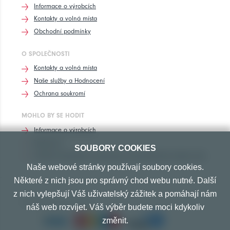
Informace o výrobcích
Kontakty a volná místa
Obchodní podmínky
O SPOLEČNOSTI
Kontakty a volná místa
Naše služby a Hodnocení
Ochrana soukromí
MOHLO BY SE HODIT
Informace o výrobcích
Rozhovory
SOUBORY COOKIES
Značení pneumatik, homologace pneumatik dle výrobců vozů
Naše webové stránky používají soubory cookies.
Některé z nich jsou pro správný chod webu nutné. Další
z nich vylepšují Váš uživatelský zážitek a pomáhají nám
PŘIJÍMÁME TYTO PLATBY
náš web rozvíjet. Váš výběr budete moci kdykoliv
změnit.