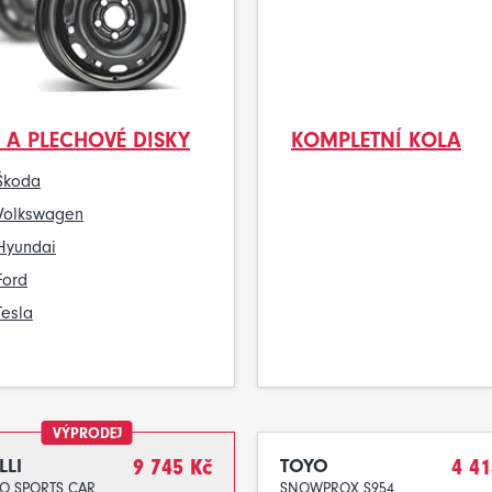
 A PLECHOVÉ DISKY
KOMPLETNÍ KOLA
Škoda
Volkswagen
Hyundai
Ford
Tesla
VÝPRODEJ
LLI
9 745 Kč
TOYO
4 41
RO SPORTS CAR
SNOWPROX S954