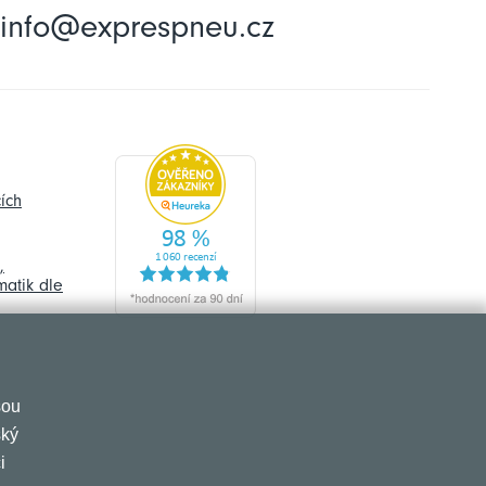
info@exprespneu.cz
ích
,
atik dle
sou
ský
i