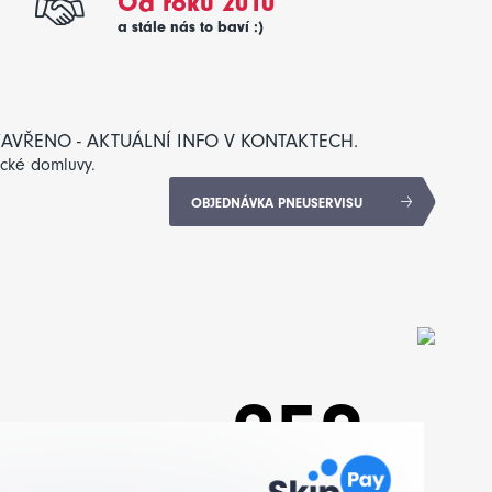
Od roku 2010
a stále nás to baví :)
: ZAVŘENO - AKTUÁLNÍ INFO V KONTAKTECH.
ické domluvy.
OBJEDNÁVKA PNEUSERVISU
250
,-