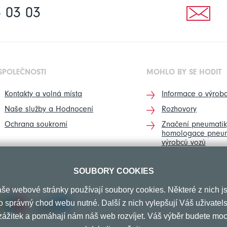
 03 03
SPOLEČNOSTI
MOHLO BY SE HODIT
Kontakty a volná místa
Informace o výrobc
Naše služby a Hodnocení
Rozhovory
Ochrana soukromí
Značení pneumatik
homologace pneum
výrobců vozů
SOUBORY COOKIES
še webové stránky používají soubory cookies. Některé z nich j
o správný chod webu nutné. Další z nich vylepšují Váš uživatel
zážitek a pomáhají nám náš web rozvíjet. Váš výběr budete moc