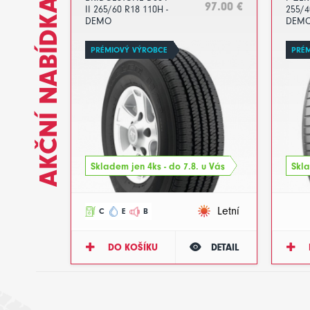
AKČNÍ NABÍDKA
97.00 €
II 265/60 R18 110H -
255/4
DEMO
DEM
PRÉMIOVÝ VÝROBCE
PRÉ
Skladem jen 4ks - do 7.8. u Vás
Skla
Letní
C
E
B
DO KOŠÍKU
DETAIL