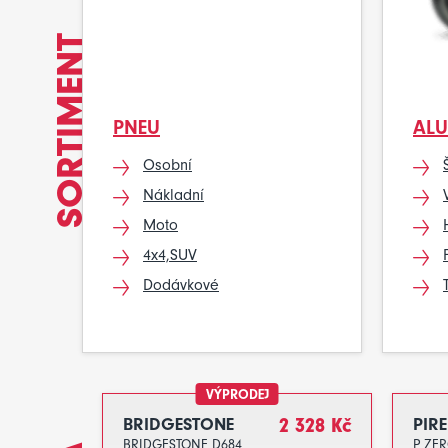
SORTIMENT
PNEU
ALU
Osobní
Nákladní
Moto
4x4,SUV
Dodávkové
VÝPRODEJ
BRIDGESTONE
2 328 Kč
PIRE
BRIDGESTONE D684
P ZE