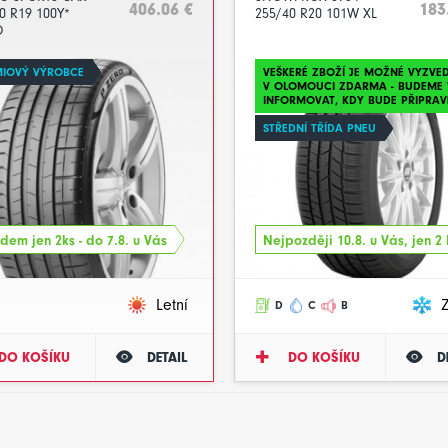
406.06 €
183
0 R19 100Y*
255/40 R20 101W XL
O
MIOVÝ VÝROBCE
VEŠKERÉ ZBOŽÍ JE MOŽNÉ VYZVE
V OLOMOUCI ZDARMA - BUDEME 
INFORMOVAT, KDY BUDE PŘIPRAV
STŘEDNÍ TŘÍDA PNEU
dem jen 2ks - do 7.8. u Vás
Nejpozději 10.8. u Vás, jen 2 
Letní
D
C
B
DO KOŠÍKU
DETAIL
DO KOŠÍKU
D