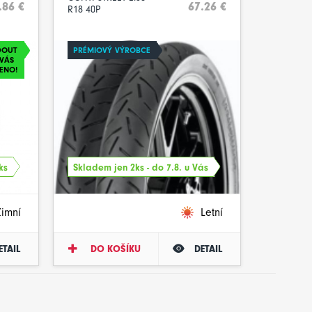
.86 €
67.26 €
R18 40P
DOUT
PRÉMIOVÝ VÝROBCE
VÁS
ENO!
ks
Skladem jen 2ks - do 7.8. u Vás
Zimní
Letní
ETAIL
DO KOŠÍKU
DETAIL