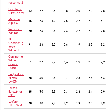
response 2
GoodYear
82
2,2
2,3
1,8
2,0
2,0
2,8
UltraGrip 9+
Michelin
85
2,3
1,9
2,5
2,2
2,0
3,1
Alpin 6
Vredestein
70
2,3
2,5
2,3
2,2
2,0
2,8
Wintrac
BF
Goodrich g-
71
2,6
2,2
2,6
1,9
2,5
3,2
force
Winter 2
Continental
Winter
81
2,7
2,7
1,6
1,9
2,5
2,9
Contact
TS860
Bridgestone
Blizzak
78
3,0
2,5
1,7
2,8
2,3
3,3
LM005
Falken
Eurowinter
65
3,0
2,3
2,7
2,4
2,4
2,9
HS01
Laufenn i
58
3,0
2,6
2,2
1,9
2,0
2,9
FIT + LW31+