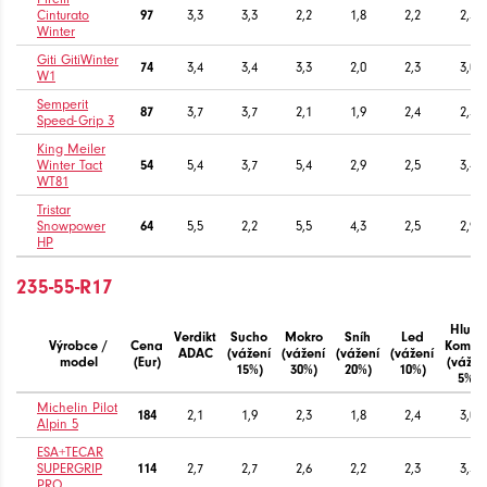
Cinturato
97
3,3
3,3
2,2
1,8
2,2
2,5
Winter
Giti GitiWinter
74
3,4
3,4
3,3
2,0
2,3
3,0
W1
Semperit
87
3,7
3,7
2,1
1,9
2,4
2,5
Speed-Grip 3
King Meiler
Winter Tact
54
5,4
3,7
5,4
2,9
2,5
3,4
WT81
Tristar
Snowpower
64
5,5
2,2
5,5
4,3
2,5
2,9
HP
235-55-R17
Hluk /
Verdikt
Sucho
Mokro
Sníh
Led
Výrobce /
Cena
Komfor
ADAC
(vážení
(vážení
(vážení
(vážení
model
(Eur)
(vážen
15%)
30%)
20%)
10%)
5%)
Michelin Pilot
184
2,1
1,9
2,3
1,8
2,4
3,0
Alpin 5
ESA+TECAR
SUPERGRIP
114
2,7
2,7
2,6
2,2
2,3
3,5
PRO