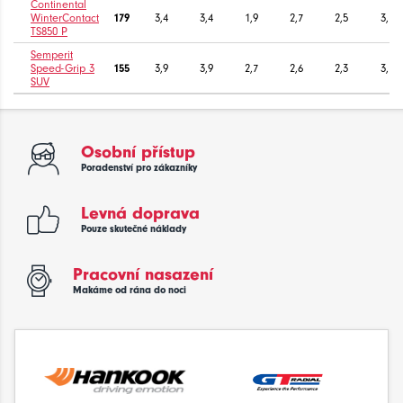
Continental
WinterContact
179
3,4
3,4
1,9
2,7
2,5
3,1
TS850 P
Semperit
Speed-Grip 3
155
3,9
3,9
2,7
2,6
2,3
3,1
SUV
Osobní přístup
Poradenství pro zákazníky
Levná doprava
Pouze skutečné náklady
Pracovní nasazení
Makáme od rána do noci