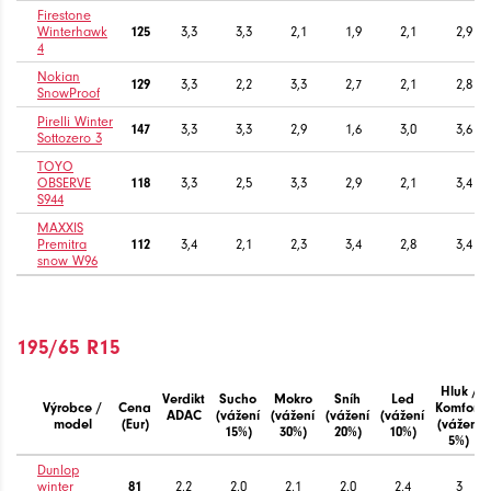
Firestone
Winterhawk
125
3,3
3,3
2,1
1,9
2,1
2,9
4
Nokian
129
3,3
2,2
3,3
2,7
2,1
2,8
SnowProof
Pirelli Winter
147
3,3
3,3
2,9
1,6
3,0
3,6
Sottozero 3
TOYO
OBSERVE
118
3,3
2,5
3,3
2,9
2,1
3,4
S944
MAXXIS
Premitra
112
3,4
2,1
2,3
3,4
2,8
3,4
snow W96
195/65 R15
Hluk /
Verdikt
Sucho
Mokro
Sníh
Led
Výrobce /
Cena
Komfort
ADAC
(vážení
(vážení
(vážení
(vážení
model
(Eur)
(vážení
15%)
30%)
20%)
10%)
5%)
Dunlop
winter
81
2,2
2,0
2,1
2,0
2,4
3