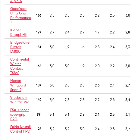
Alpin 6
GoodYear
Ultra Grip
166
2,5
2,5
2,5
2,2
2,5
3,0
Performance
+
Kleber
127
2,7
2,4
2,7
1,7
2,2
2,8
Krisapl H3
Bridgestone
Blizzak
151
3,0
1,9
1,6
2,8
2,4
3,3
LM005
Continental
Winter
165
3,0
3,0
1,9
2,0
2,2
3,0
Contact
TS860
Nexen
Winguard
107
3,0
2,8
2,8
2,6
2,1
2,7
Sport 2
Vredestein
140
3,0
2,3
2,3
2,2
2,5
3,4
Wintrac Pro
ESA + tecar
supergrip
99
3,1
3,1
2,8
2,1
2,3
3,1
PRO
Fulda Kristall
128
3,2
3,2
3,0
2,4
2,5
3,7
Control HP2