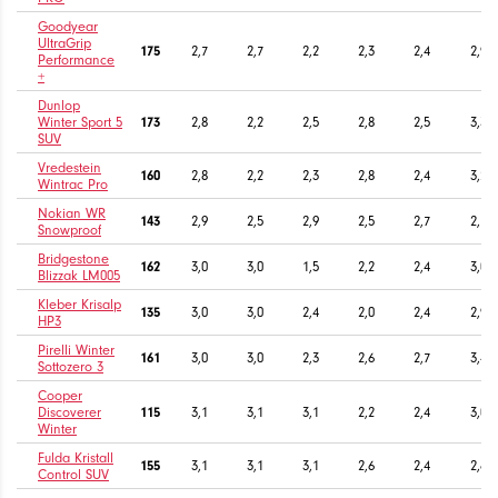
Goodyear
UltraGrip
175
2,7
2,7
2,2
2,3
2,4
2,9
Performance
+
Dunlop
Winter Sport 5
173
2,8
2,2
2,5
2,8
2,5
3,3
SUV
Vredestein
160
2,8
2,2
2,3
2,8
2,4
3,2
Wintrac Pro
Nokian WR
143
2,9
2,5
2,9
2,5
2,7
2,7
Snowproof
Bridgestone
162
3,0
3,0
1,5
2,2
2,4
3,0
Blizzak LM005
Kleber Krisalp
135
3,0
3,0
2,4
2,0
2,4
2,9
HP3
Pirelli Winter
161
3,0
3,0
2,3
2,6
2,7
3,4
Sottozero 3
Cooper
Discoverer
115
3,1
3,1
3,1
2,2
2,4
3,0
Winter
Fulda Kristall
155
3,1
3,1
3,1
2,6
2,4
2,6
Control SUV