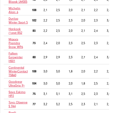
Blizzak LM005
Michelin
108
2,1
2,5
2,0
2,1
2,2
2,6
Alpin 6
Dunlop
102
2,2
2,5
2,3
2,0
2,3
3,0
Winter Sport 5
Hankook
83
2,2
2,5
2,0
2,1
2,4
3,2
i*cept RS2
Maxxis
Premitra
73
2,4
2,0
2,3
2,5
2,3
2,5
Snow WP6
Falken
Eurowinter
80
2,9
2,9
2,3
2,7
2,4
3,0
HS01
Continental
WinterContact
108
3,0
3,0
1,8
2,0
2,2
2,5
TS860
Goodyear
104
3,0
3,0
2,0
1,8
2,5
2,8
UltraGrip 9+
Sava Eskimo
75
3,1
3,1
3,1
2,5
2,3
3,0
HP2
Toyo Observe
77
3,2
3,2
2,5
2,3
2,1
2,5
S 944
Pirelli