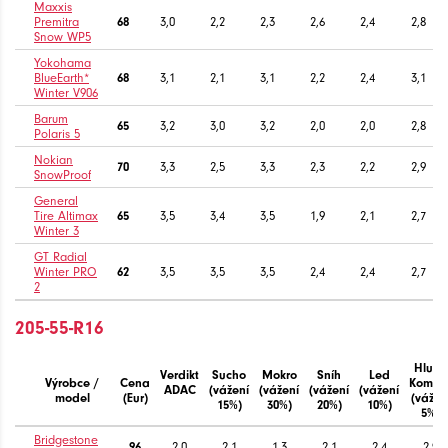
Maxxis
Premitra
68
3,0
2,2
2,3
2,6
2,4
2,8
Snow WP5
Yokohama
BlueEarth*
68
3,1
2,1
3,1
2,2
2,4
3,1
Winter V906
Barum
65
3,2
3,0
3,2
2,0
2,0
2,8
Polaris 5
Nokian
70
3,3
2,5
3,3
2,3
2,2
2,9
SnowProof
General
Tire Altimax
65
3,5
3,4
3,5
1,9
2,1
2,7
Winter 3
GT Radial
Winter PRO
62
3,5
3,5
3,5
2,4
2,4
2,7
2
205-55-R16
Hluk /
Verdikt
Sucho
Mokro
Sníh
Led
Výrobce /
Cena
Komfor
ADAC
(vážení
(vážení
(vážení
(vážení
model
(Eur)
(vážen
15%)
30%)
20%)
10%)
5%)
Bridgestone
96
2,0
2,1
1,3
2,1
2,4
2,9