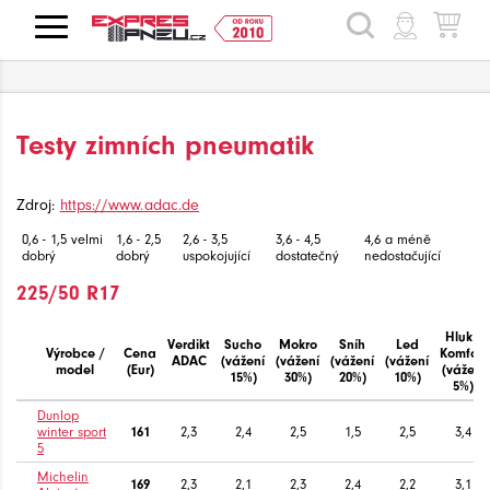
HLEDAT
Testy zimních pneumatik
Zdroj:
https://www.adac.de
0,6 - 1,5 velmi
1,6 - 2,5
2,6 - 3,5
3,6 - 4,5
4,6 a méně
dobrý
dobrý
uspokojující
dostatečný
nedostačující
225/50 R17
Hluk /
Verdikt
Sucho
Mokro
Sníh
Led
Výrobce /
Cena
Komfort
ADAC
(vážení
(vážení
(vážení
(vážení
model
(Eur)
(vážení
15%)
30%)
20%)
10%)
5%)
Dunlop
winter sport
161
2,3
2,4
2,5
1,5
2,5
3,4
5
Michelin
169
2,3
2,1
2,3
2,4
2,2
3,1