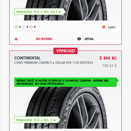
Nejpozději 10.8. u Vás, jen 4 ks
Letní
A
B
B
DO KOŠÍKU
DETAIL
VÝPRODEJ
CONTINENTAL
3 444 Kč
CONTI PREMIUM CONTACT 6 255/60 R18 112V DOT2024
143.51 €
VEŠKERÉ ZBOŽÍ JE MOŽNÉ VYZVEDOUT V OLOMOUCI ZDARMA - BUDEME VÁS
INFORMOVAT, KDY BUDE PŘIPRAVENO!
Nejpozději 10.8. u Vás, 8 ks