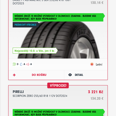
EAGLE F1 ASYMMETRIC 3 SUV 255/60 R18 108Y
130.14 €
DOT2023
VEŠKERÉ ZBOŽÍ JE MOŽNÉ VYZVEDOUT V OLOMOUCI ZDARMA - BUDEME VÁS
INFORMOVAT, KDY BUDE PŘIPRAVENO!
PRÉMIOVÝ VÝROBCE
Nejpozději 10.8. u Vás, jen 4 ks
Letní
D
A
A
DO KOŠÍKU
DETAIL
VÝPRODEJ
PIRELLI
3 221 Kč
SCORPION ZERO 255/60 R18 112V DOT2024
134.20 €
VEŠKERÉ ZBOŽÍ JE MOŽNÉ VYZVEDOUT V OLOMOUCI ZDARMA - BUDEME VÁS
INFORMOVAT, KDY BUDE PŘIPRAVENO!