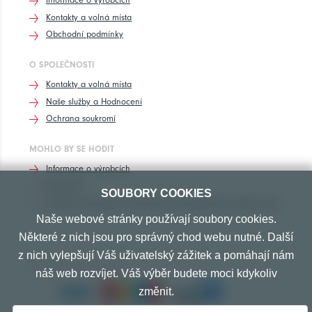
Kontakty a volná místa
Obchodní podmínky
O SPOLEČNOSTI
Kontakty a volná místa
Naše služby a Hodnocení
Ochrana soukromí
MOHLO BY SE HODIT
Informace o výrobcích
Rozhovory
SOUBORY COOKIES
Značení pneumatik, homologace pneumatik dle výrobců vozů
Naše webové stránky používají soubory cookies.
Některé z nich jsou pro správný chod webu nutné. Další
z nich vylepšují Váš uživatelský zážitek a pomáhají nám
PŘIJÍMÁME TYTO PLATBY
náš web rozvíjet. Váš výběr budete moci kdykoliv
změnit.