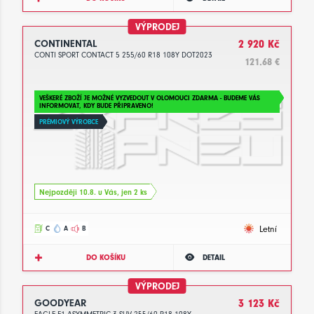
VÝPRODEJ
CONTINENTAL
2 920 Kč
CONTI SPORT CONTACT 5 255/60 R18 108Y DOT2023
121.68 €
VEŠKERÉ ZBOŽÍ JE MOŽNÉ VYZVEDOUT V OLOMOUCI ZDARMA - BUDEME VÁS
INFORMOVAT, KDY BUDE PŘIPRAVENO!
PRÉMIOVÝ VÝROBCE
Nejpozději 10.8. u Vás, jen 2 ks
Letní
C
A
B
DO KOŠÍKU
DETAIL
VÝPRODEJ
GOODYEAR
3 123 Kč