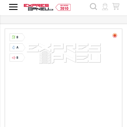
HLEDAT
B
A
B