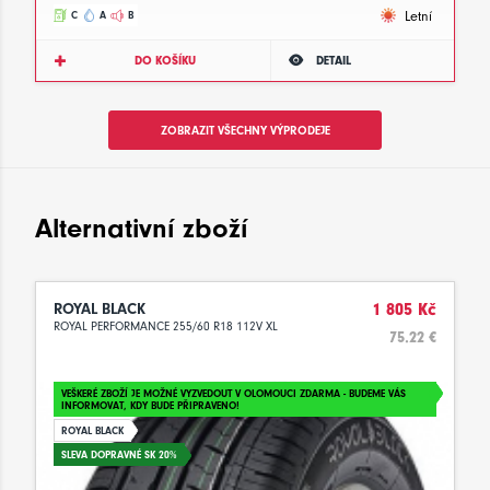
Letní
C
A
B
DO KOŠÍKU
DETAIL
ZOBRAZIT VŠECHNY VÝPRODEJE
Alternativní zboží
ROYAL BLACK
1 805 Kč
ROYAL PERFORMANCE 255/60 R18 112V XL
75.22 €
VEŠKERÉ ZBOŽÍ JE MOŽNÉ VYZVEDOUT V OLOMOUCI ZDARMA - BUDEME VÁS
INFORMOVAT, KDY BUDE PŘIPRAVENO!
ROYAL BLACK
SLEVA DOPRAVNÉ SK 20%