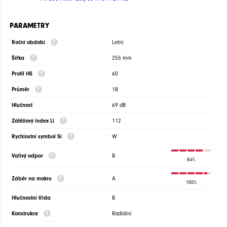
PARAMETRY
Roční období
Letní
Šířka
255 mm
Profil HS
60
Průměr
18
Hlučnost
69 dB
Zátěžový index Li
112
Rychlostní symbol Si
W
Valivý odpor
B
84%
Záběr na mokru
A
100%
Hlučnostní třída
B
Konstrukce
Radiální