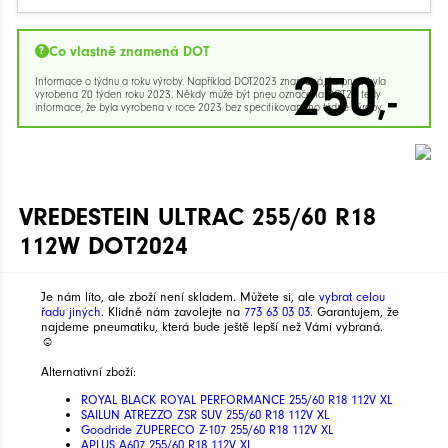
Co vlastně znamená DOT
250
Informace o týdnu a roku výroby. Například DOT2023 znamená, že pneu byla
,-
vyrobena 20 týden roku 2023. Někdy může být pneu označena DOT23 tedy
informace, že byla vyrobena v roce 2023 bez specifikovaného týdne výroby.
VREDESTEIN ULTRAC 255/60 R18
112W DOT2024
Je nám líto, ale zboží není skladem. Můžete si, ale
vybrat celou
řadu jiných
. Klidně nám zavolejte na
773 63 03 03
. Garantujem, že
najdeme pneumatiku, která bude ještě lepší než Vámi vybraná.
☺
Alternativní zboží:
ROYAL BLACK ROYAL PERFORMANCE 255/60 R18 112V XL
SAILUN ATREZZO ZSR SUV 255/60 R18 112V XL
Goodride ZUPERECO Z-107 255/60 R18 112V XL
APLUS A607 255/60 R18 112V XL