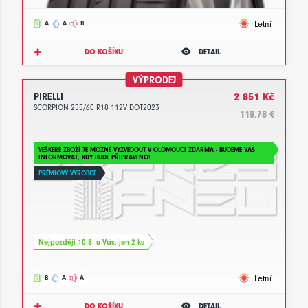
Letní
A
A
B
DO KOŠÍKU
DETAIL
VÝPRODEJ
PIRELLI
2 851 Kč
SCORPION 255/60 R18 112V DOT2023
118.78 €
VEŠKERÉ ZBOŽÍ JE MOŽNÉ VYZVEDOUT V OLOMOUCI ZDARMA - BUDEME VÁS
INFORMOVAT, KDY BUDE PŘIPRAVENO!
PRÉMIOVÝ VÝROBCE
Nejpozději 10.8. u Vás, jen 2 ks
Letní
B
A
A
DO KOŠÍKU
DETAIL