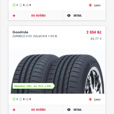
Letní
C
B
B
DO KOŠÍKU
DETAIL
Goodride
2 034 Kč
ZUPERECO Z-107 255/60 R18 112V XL
84.77 €
Skladem 10ks - do 10.8. u Vás
Letní
C
B
B
DO KOŠÍKU
DETAIL