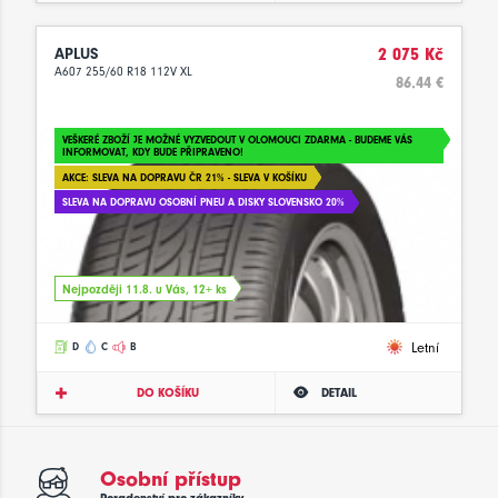
APLUS
2 075 Kč
A607 255/60 R18 112V XL
86.44 €
VEŠKERÉ ZBOŽÍ JE MOŽNÉ VYZVEDOUT V OLOMOUCI ZDARMA - BUDEME VÁS
INFORMOVAT, KDY BUDE PŘIPRAVENO!
AKCE: SLEVA NA DOPRAVU ČR 21% - SLEVA V KOŠÍKU
SLEVA NA DOPRAVU OSOBNÍ PNEU A DISKY SLOVENSKO 20%
Nejpozději 11.8. u Vás, 12+ ks
Letní
D
C
B
DO KOŠÍKU
DETAIL
Osobní přístup