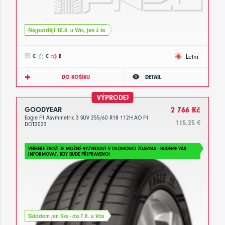
Nejpozději 10.8. u Vás, jen 3 ks
Letní
C
C
B
DO KOŠÍKU
DETAIL
VÝPRODEJ
GOODYEAR
2 766 Kč
Eagle F1 Asymmetric 3 SUV 255/60 R18 112H AO F1
115.25 €
DOT2023
VEŠKERÉ ZBOŽÍ JE MOŽNÉ VYZVEDOUT V OLOMOUCI ZDARMA - BUDEME VÁS
INFORMOVAT, KDY BUDE PŘIPRAVENO!
Skladem jen 3ks - do 7.8. u Vás