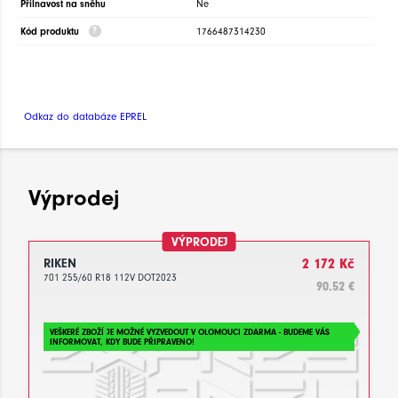
Přilnavost na sněhu
Ne
Kód produktu
1766487314230
Odkaz do databáze EPREL
Výprodej
VÝPRODEJ
RIKEN
2 172 Kč
701 255/60 R18 112V DOT2023
90.52 €
VEŠKERÉ ZBOŽÍ JE MOŽNÉ VYZVEDOUT V OLOMOUCI ZDARMA - BUDEME VÁS
INFORMOVAT, KDY BUDE PŘIPRAVENO!