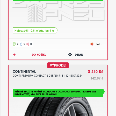
Nejpozději 10.8. u Vás, jen 4 ks
Letní
C
C
B
DO KOŠÍKU
DETAIL
VÝPRODEJ
CONTINENTAL
3 410 Kč
CONTI PREMIUM CONTACT 6 255/60 R18 112H DOT2024
142.09 €
VEŠKERÉ ZBOŽÍ JE MOŽNÉ VYZVEDOUT V OLOMOUCI ZDARMA - BUDEME VÁS
INFORMOVAT, KDY BUDE PŘIPRAVENO!