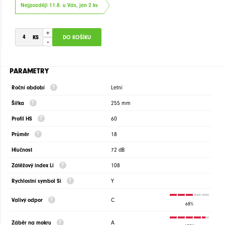
Nejpozději 11.8. u Vás, jen 2 ks
+
-
PARAMETRY
Roční období
Letní
Šířka
255 mm
Profil HS
60
Průměr
18
Hlučnost
72 dB
Zátěžový index Li
108
Rychlostní symbol Si
Y
Valivý odpor
C
68%
Záběr na mokru
A