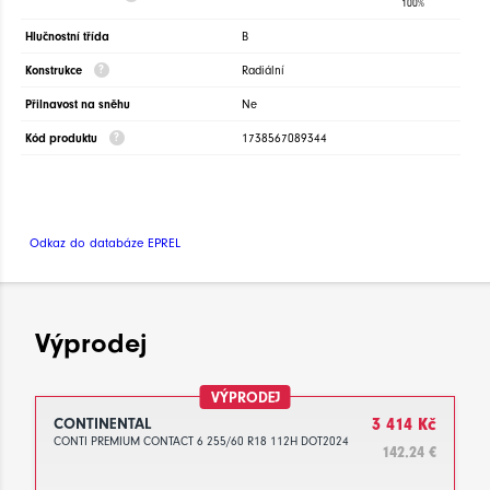
100%
Hlučnostní třída
B
Konstrukce
Radiální
Přilnavost na sněhu
Ne
Kód produktu
1738567089344
Odkaz do databáze EPREL
Výprodej
VÝPRODEJ
CONTINENTAL
3 414 Kč
CONTI PREMIUM CONTACT 6 255/60 R18 112H DOT2024
142.24 €