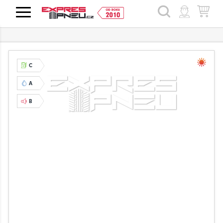
HLEDAT
C
A
B