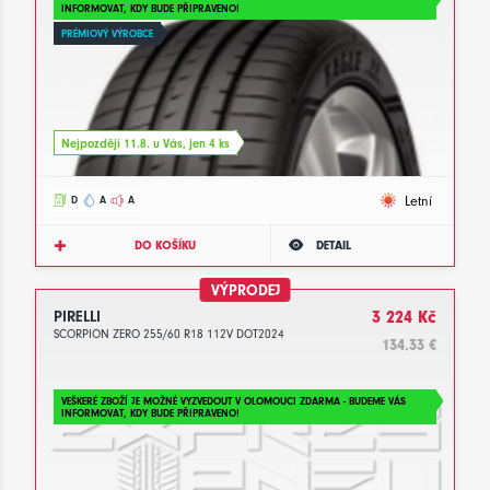
INFORMOVAT, KDY BUDE PŘIPRAVENO!
PRÉMIOVÝ VÝROBCE
Nejpozději 11.8. u Vás, jen 4 ks
Letní
D
A
A
DO KOŠÍKU
DETAIL
VÝPRODEJ
PIRELLI
3 224 Kč
SCORPION ZERO 255/60 R18 112V DOT2024
134.33 €
VEŠKERÉ ZBOŽÍ JE MOŽNÉ VYZVEDOUT V OLOMOUCI ZDARMA - BUDEME VÁS
INFORMOVAT, KDY BUDE PŘIPRAVENO!