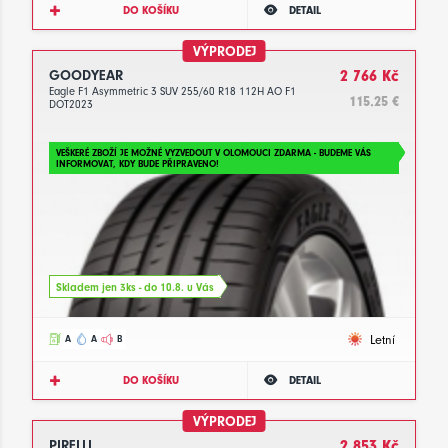
DO KOŠÍKU
DETAIL
VÝPRODEJ
GOODYEAR
2 766 Kč
Eagle F1 Asymmetric 3 SUV 255/60 R18 112H AO F1
115.25 €
DOT2023
VEŠKERÉ ZBOŽÍ JE MOŽNÉ VYZVEDOUT V OLOMOUCI ZDARMA - BUDEME VÁS
INFORMOVAT, KDY BUDE PŘIPRAVENO!
Skladem jen 3ks - do 10.8. u Vás
Letní
A
A
B
DO KOŠÍKU
DETAIL
VÝPRODEJ
PIRELLI
2 853 Kč