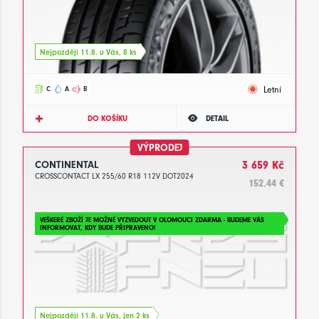
Nejpozději 11.8. u Vás, 8 ks
Letní
C
A
B
DO KOŠÍKU
DETAIL
VÝPRODEJ
CONTINENTAL
3 659 Kč
CROSSCONTACT LX 255/60 R18 112V DOT2024
152.44 €
VEŠKERÉ ZBOŽÍ JE MOŽNÉ VYZVEDOUT V OLOMOUCI ZDARMA - BUDEME VÁS
INFORMOVAT, KDY BUDE PŘIPRAVENO!
Nejpozději 11.8. u Vás, jen 2 ks