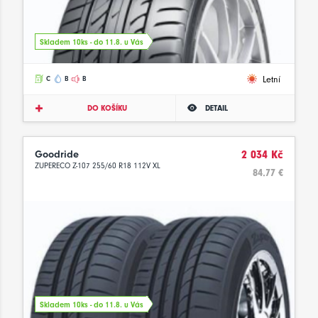
Skladem 10ks - do 11.8. u Vás
Letní
C
B
B
DO KOŠÍKU
DETAIL
Goodride
2 034 Kč
ZUPERECO Z-107 255/60 R18 112V XL
84.77 €
Skladem 10ks - do 11.8. u Vás