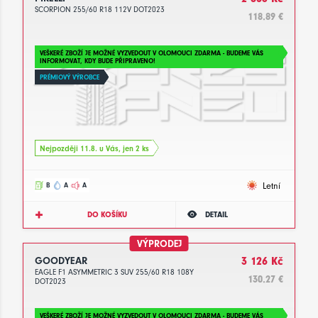
SCORPION 255/60 R18 112V DOT2023
118.89 €
VEŠKERÉ ZBOŽÍ JE MOŽNÉ VYZVEDOUT V OLOMOUCI ZDARMA - BUDEME VÁS
INFORMOVAT, KDY BUDE PŘIPRAVENO!
PRÉMIOVÝ VÝROBCE
Nejpozději 11.8. u Vás, jen 2 ks
Letní
B
A
A
DO KOŠÍKU
DETAIL
VÝPRODEJ
GOODYEAR
3 126 Kč
EAGLE F1 ASYMMETRIC 3 SUV 255/60 R18 108Y
130.27 €
DOT2023
VEŠKERÉ ZBOŽÍ JE MOŽNÉ VYZVEDOUT V OLOMOUCI ZDARMA - BUDEME VÁS