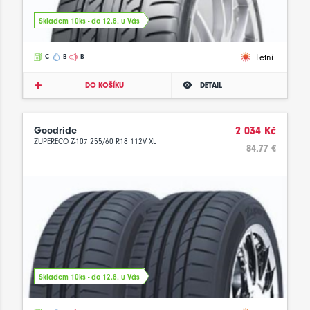
Skladem 10ks - do 12.8. u Vás
Letní
C
B
B
DO KOŠÍKU
DETAIL
Goodride
2 034 Kč
ZUPERECO Z-107 255/60 R18 112V XL
84.77 €
Skladem 10ks - do 12.8. u Vás