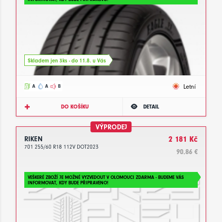
Skladem jen 3ks - do 11.8. u Vás
Letní
A
A
B
DO KOŠÍKU
DETAIL
VÝPRODEJ
RIKEN
2 181 Kč
701 255/60 R18 112V DOT2023
90.86 €
VEŠKERÉ ZBOŽÍ JE MOŽNÉ VYZVEDOUT V OLOMOUCI ZDARMA - BUDEME VÁS
INFORMOVAT, KDY BUDE PŘIPRAVENO!