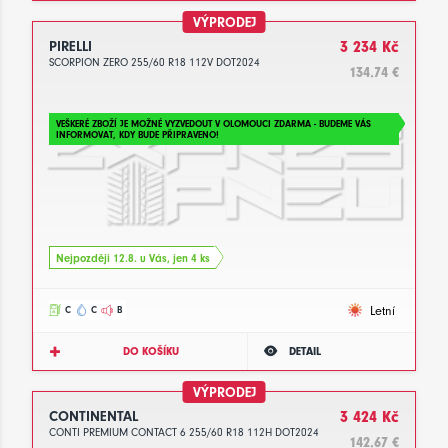
VÝPRODEJ
PIRELLI
3 234 Kč
SCORPION ZERO 255/60 R18 112V DOT2024
134.74 €
VEŠKERÉ ZBOŽÍ JE MOŽNÉ VYZVEDOUT V OLOMOUCI ZDARMA - BUDEME VÁS
INFORMOVAT, KDY BUDE PŘIPRAVENO!
Nejpozději 12.8. u Vás, jen 4 ks
Letní
C
C
B
DO KOŠÍKU
DETAIL
VÝPRODEJ
CONTINENTAL
3 424 Kč
CONTI PREMIUM CONTACT 6 255/60 R18 112H DOT2024
142.67 €