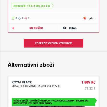
Nejpozději 12.8. u Vás, jen 2 ks
Letní
C
C
B
DO KOŠÍKU
DETAIL
ZOBRAZIT VŠECHNY VÝPRODEJE
Alternativní zboží
ROYAL BLACK
1 805 Kč
ROYAL PERFORMANCE 255/60 R18 112V XL
75.22 €
VEŠKERÉ ZBOŽÍ JE MOŽNÉ VYZVEDOUT V OLOMOUCI ZDARMA - BUDEME VÁS
INFORMOVAT, KDY BUDE PŘIPRAVENO!