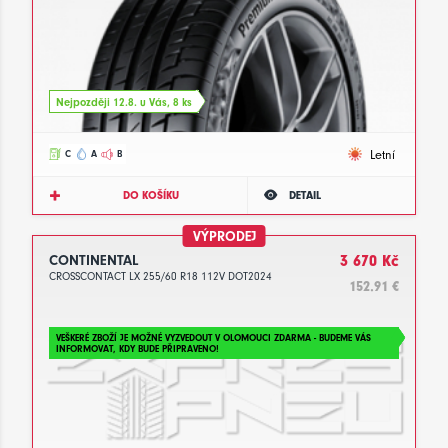
Nejpozději 12.8. u Vás, 8 ks
Letní
C
A
B
DO KOŠÍKU
DETAIL
VÝPRODEJ
CONTINENTAL
3 670 Kč
CROSSCONTACT LX 255/60 R18 112V DOT2024
152.91 €
VEŠKERÉ ZBOŽÍ JE MOŽNÉ VYZVEDOUT V OLOMOUCI ZDARMA - BUDEME VÁS
INFORMOVAT, KDY BUDE PŘIPRAVENO!