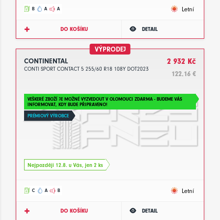
Letní
B
A
A
DO KOŠÍKU
DETAIL
VÝPRODEJ
CONTINENTAL
2 932 Kč
CONTI SPORT CONTACT 5 255/60 R18 108Y DOT2023
122.16 €
VEŠKERÉ ZBOŽÍ JE MOŽNÉ VYZVEDOUT V OLOMOUCI ZDARMA - BUDEME VÁS
INFORMOVAT, KDY BUDE PŘIPRAVENO!
PRÉMIOVÝ VÝROBCE
Nejpozději 12.8. u Vás, jen 2 ks
Letní
C
A
B
DO KOŠÍKU
DETAIL