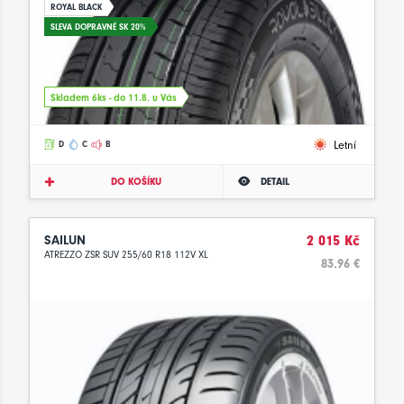
ROYAL BLACK
SLEVA DOPRAVNÉ SK 20%
Skladem 6ks - do 11.8. u Vás
Letní
D
C
B
DO KOŠÍKU
DETAIL
SAILUN
2 015 Kč
ATREZZO ZSR SUV 255/60 R18 112V XL
83.96 €