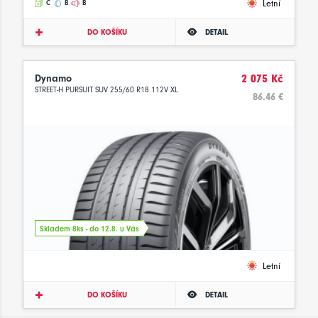
Letní
C
B
B
DO KOŠÍKU
DETAIL
Dynamo
2 075 Kč
STREET-H PURSUIT SUV 255/60 R18 112V XL
86.46 €
Skladem 8ks - do 12.8. u Vás
Letní
DO KOŠÍKU
DETAIL