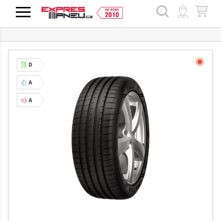
HLEDAT
D
A
A