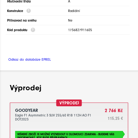
Hlučnostní třída
A
Konstrukce
Radiální
Přilnavost na sněhu
Ne
Kód produktu
1736827911605
Odkaz do databáze EPREL
Výprodej
VÝPRODEJ
GOODYEAR
2 766 Kč
Eagle F1 Asymmetric 3 SUV 255/60 R18 112H AO F1
115.25 €
DOT2023
VEŠKERÉ ZBOŽÍ JE MOŽNÉ VYZVEDOUT V OLOMOUCI ZDARMA - BUDEME VÁS
INFORMOVAT, KDY BUDE PŘIPRAVENO!