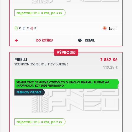
Nejpozději 12.8. u Vás, jen 3 ks
Letní
C
C
B
DO KOŠÍKU
DETAIL
VÝPRODEJ
PIRELLI
2 862 Kč
SCORPION 255/60 R18 112V DOT2023
119.25 €
VEŠKERÉ ZBOŽÍ JE MOŽNÉ VYZVEDOUT V OLOMOUCI ZDARMA - BUDEME VÁS
INFORMOVAT, KDY BUDE PŘIPRAVENO!
PRÉMIOVÝ VÝROBCE
Nejpozději 12.8. u Vás, jen 2 ks