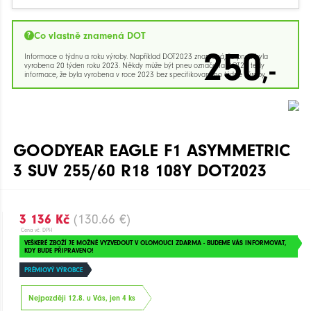
Co vlastně znamená DOT
250
Informace o týdnu a roku výroby. Například DOT2023 znamená, že pneu byla
,-
vyrobena 20 týden roku 2023. Někdy může být pneu označena DOT23 tedy
informace, že byla vyrobena v roce 2023 bez specifikovaného týdne výroby.
GOODYEAR EAGLE F1 ASYMMETRIC
3 SUV 255/60 R18 108Y DOT2023
3 136 Kč
(130.66 €)
Cena vč. DPH
VEŠKERÉ ZBOŽÍ JE MOŽNÉ VYZVEDOUT V OLOMOUCI ZDARMA - BUDEME VÁS INFORMOVAT,
KDY BUDE PŘIPRAVENO!
PRÉMIOVÝ VÝROBCE
Nejpozději 12.8. u Vás, jen 4 ks