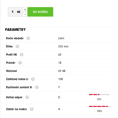
+
-
PARAMETRY
Roční období
Letní
Šířka
255 mm
Profil HS
60
Průměr
18
Hlučnost
69 dB
Zátěžový index Li
108
Rychlostní symbol Si
Y
Valivý odpor
D
52%
Záběr na mokru
A
100%