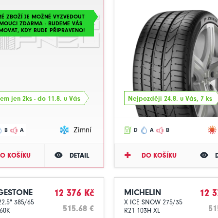
RÉ ZBOŽÍ JE MOŽNÉ VYZVEDOUT
MOUCI ZDARMA - BUDEME VÁS
MOVAT, KDY BUDE PŘIPRAVENO!
em jen 2ks - do 11.8. u Vás
Nejpozději 24.8. u Vás, 7 ks
Zimní
B
A
D
A
B
O KOŠÍKU
DETAIL
DO KOŠÍKU
GESTONE
12 376 Kč
MICHELIN
12 3
2.5" 385/65
X ICE SNOW 275/35
515.68 €
51
160K
R21 103H XL