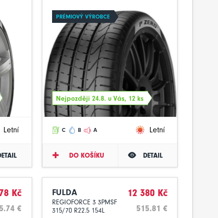
PRÉMIOVÝ VÝROBCE
Nejpozději 24.8. u Vás, 12 ks
Letní
Letní
C
B
A
DETAIL
DO KOŠÍKU
DETAIL
78 Kč
FULDA
12 380 Kč
REGIOFORCE 3 3PMSF
5.74 €
515.81 €
315/70 R22.5 154L