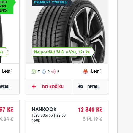
DOUT
PRÉMIOVÝ VÝROBCE
VÁS
ENO!
ks
Nejpozději 24.8. u Vás, 12+ ks
Letní
Letní
C
A
B
DETAIL
DO KOŠÍKU
DETAIL
37 Kč
HANKOOK
12 340 Kč
TL20 385/65 R22.50
4.04 €
514.19 €
160K