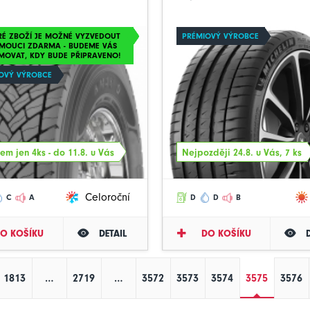
RÉ ZBOŽÍ JE MOŽNÉ VYZVEDOUT
PRÉMIOVÝ VÝROBCE
MOUCI ZDARMA - BUDEME VÁS
MOVAT, KDY BUDE PŘIPRAVENO!
OVÝ VÝROBCE
em jen 4ks - do 11.8. u Vás
Nejpozději 24.8. u Vás, 7 ks
Celoroční
C
A
D
D
B
O KOŠÍKU
DETAIL
DO KOŠÍKU
1813
…
2719
…
3572
3573
3574
3575
3576