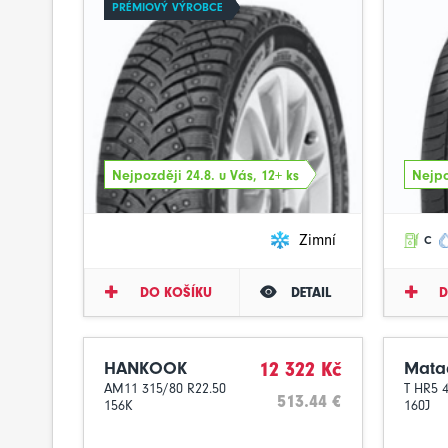
PRÉMIOVÝ VÝROBCE
Nejpozději 24.8. u Vás, 12+ ks
Nejpo
Zimní
C
DO KOŠÍKU
DETAIL
D
HANKOOK
12 322 Kč
Mata
AM11 315/80 R22.50
T HR5 
513.44 €
156K
160J