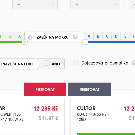
--
--
F
G
X
A
B
C
D
E
ZÁBĚR NA MOKRU
Dojezdová pneumatika
ILNAVOST NA LEDU
ANO
FILTROVAT
RESETOVAT
AR
12 285 Kč
CULTOR
12 2
POWER F105
RD-03 440/65 R24
511.87 €
51
 R17 100W XL
128D