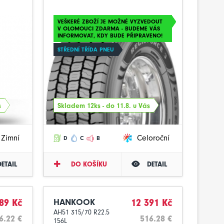
VEŠKERÉ ZBOŽÍ JE MOŽNÉ VYZVEDOUT
V OLOMOUCI ZDARMA - BUDEME VÁS
INFORMOVAT, KDY BUDE PŘIPRAVENO!
STŘEDNÍ TŘÍDA PNEU
s
Skladem 12ks - do 11.8. u Vás
Zimní
Celoroční
D
C
B
DETAIL
DO KOŠÍKU
DETAIL
89 Kč
HANKOOK
12 391 Kč
AH51 315/70 R22.5
6.22 €
516.28 €
156L