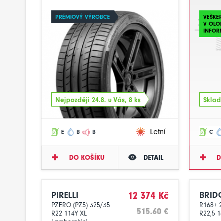
PRÉMIOVÝ VÝROBCE
VEŠKE
V OLO
INFOR
Nejpozději 24.8. u Vás, 8 ks
Sklad
Letní
E
B
B
C
DO KOŠÍKU
DETAIL
D
PIRELLI
12 374 Kč
BRID
PZERO (PZ5) 325/35
R168+ 2
515.60 €
R22 114Y XL
R22,5 