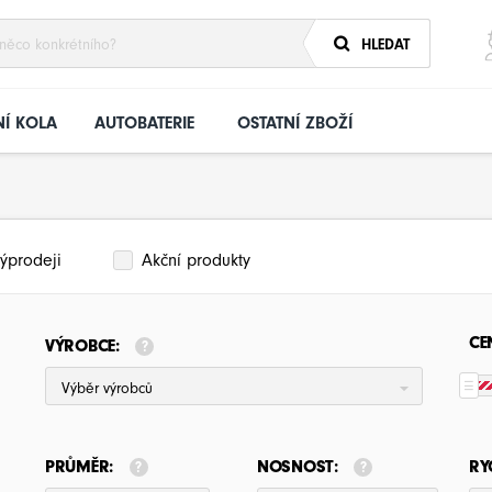
HLEDAT
Í KOLA
AUTOBATERIE
OSTATNÍ ZBOŽÍ
ýprodeji
Akční produkty
CE
VÝROBCE:
Výběr výrobců
PRŮMĚR:
NOSNOST:
RY