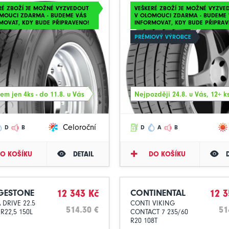
RÉ ZBOŽÍ JE MOŽNÉ VYZVEDOUT
VEŠKERÉ ZBOŽÍ JE MOŽNÉ VYZVE
MOUCI ZDARMA - BUDEME VÁS
V OLOMOUCI ZDARMA - BUDEME 
MOVAT, KDY BUDE PŘIPRAVENO!
INFORMOVAT, KDY BUDE PŘIPRAV
PRÉMIOVÝ VÝROBCE
em jen 4ks - do 11.8. u Vás
Nejpozději 24.8. u Vás, 12+ k
Celoroční
D
B
D
A
B
O KOŠÍKU
DETAIL
DO KOŠÍKU
GESTONE
12 343 Kč
CONTINENTAL
12 3
 DRIVE 22.5
CONTI VIKING
514.30 €
51
R22,5 150L
CONTACT 7 235/60
R20 108T