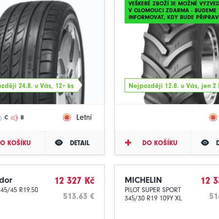
VEŠKERÉ ZBOŽÍ JE MOŽNÉ VYZVE
V OLOMOUCI ZDARMA - BUDEME 
INFORMOVAT, KDY BUDE PŘIPRAV
zději 24.8. u Vás, 12+ ks
Nejpozději 12.8. u Vás, jen 2 
Letní
C
B
O KOŠÍKU
DETAIL
DO KOŠÍKU
dor
12 327 Kč
MICHELIN
12 3
445/45 R19.50
PILOT SUPER SPORT
513.63 €
51
345/30 R19 109Y XL