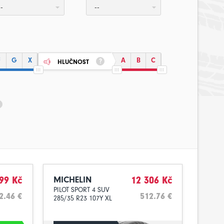
--
--
F
G
X
A
B
C
HLUČNOST
99 Kč
MICHELIN
12 306 Kč
PILOT SPORT 4 SUV
2.46 €
512.76 €
285/35 R23 107Y XL