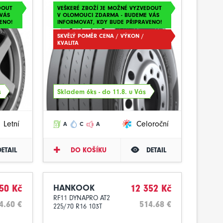
DOUT
VEŠKERÉ ZBOŽÍ JE MOŽNÉ VYZVEDOUT
VÁS
V OLOMOUCI ZDARMA - BUDEME VÁS
ENO!
INFORMOVAT, KDY BUDE PŘIPRAVENO!
SKVĚLÝ POMĚR CENA / VÝKON /
KVALITA
s
Skladem 6ks - do 11.8. u Vás
Letní
Celoroční
A
C
A
DETAIL
DO KOŠÍKU
DETAIL
50 Kč
HANKOOK
12 352 Kč
RF11 DYNAPRO AT2
4.60 €
514.68 €
225/70 R16 103T