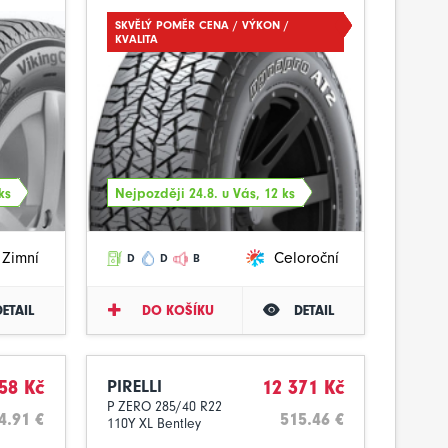
SKVĚLÝ POMĚR CENA / VÝKON /
KVALITA
ks
Nejpozději 24.8. u Vás, 12 ks
Zimní
Celoroční
D
D
B
DETAIL
DO KOŠÍKU
DETAIL
58 Kč
PIRELLI
12 371 Kč
P ZERO 285/40 R22
4.91 €
515.46 €
110Y XL Bentley