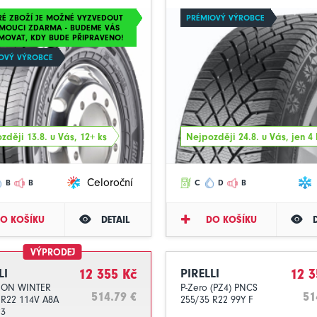
RÉ ZBOŽÍ JE MOŽNÉ VYZVEDOUT
PRÉMIOVÝ VÝROBCE
MOUCI ZDARMA - BUDEME VÁS
MOVAT, KDY BUDE PŘIPRAVENO!
OVÝ VÝROBCE
zději 13.8. u Vás, 12+ ks
Nejpozději 24.8. u Vás, jen 4 
Celoroční
B
B
C
D
B
O KOŠÍKU
DETAIL
DO KOŠÍKU
VÝPRODEJ
LI
12 355 Kč
PIRELLI
12 3
ION WINTER
P-Zero (PZ4) PNCS
514.79 €
51
 R22 114V A8A
255/35 R22 99Y F
23