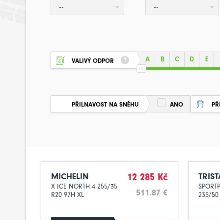
--
--
A
B
C
D
E
VALIVÝ ODPOR
PŘILNAVOST NA SNĚHU
ANO
PŘ
MICHELIN
12 285 Kč
TRIST
X ICE NORTH 4 255/35
SPORT
511.87 €
R20 97H XL
235/50