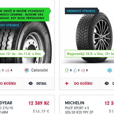
RÉ ZBOŽÍ JE MOŽNÉ VYZVEDOUT
PRÉMIOVÝ VÝROBCE
MOUCI ZDARMA - BUDEME VÁS
MOVAT, KDY BUDE PŘIPRAVENO!
OVÝ VÝROBCE
em 12+ ks - do 11.8. u Vás
Nejpozději 24.8. u Vás, 12+ k
Celoroční
C
A
B
E
B
O KOŠÍKU
DETAIL
DO KOŠÍKU
DYEAR
12 389 Kč
MICHELIN
12 3
 275/70
PILOT SPORT 4 S
516.19 €
51
 148M
305/30 R20 99Y ZP