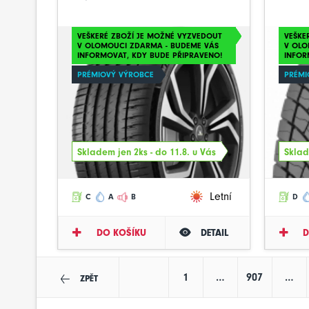
VEŠKERÉ ZBOŽÍ JE MOŽNÉ VYZVEDOUT
VEŠKE
V OLOMOUCI ZDARMA - BUDEME VÁS
V OLO
INFORMOVAT, KDY BUDE PŘIPRAVENO!
INFOR
PRÉMIOVÝ VÝROBCE
PRÉMI
Skladem jen 2ks - do 11.8. u Vás
Sklad
Letní
C
A
B
D
DO KOŠÍKU
DETAIL
D
1
…
907
…
ZPĚT