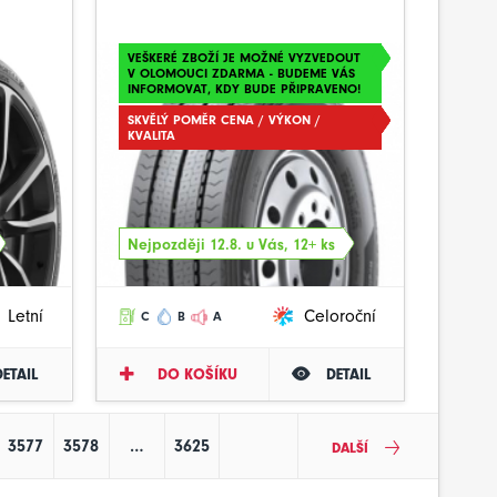
VEŠKERÉ ZBOŽÍ JE MOŽNÉ VYZVEDOUT
V OLOMOUCI ZDARMA - BUDEME VÁS
INFORMOVAT, KDY BUDE PŘIPRAVENO!
SKVĚLÝ POMĚR CENA / VÝKON /
KVALITA
Nejpozději 12.8. u Vás, 12+ ks
Letní
Celoroční
C
B
A
DETAIL
DO KOŠÍKU
DETAIL
3577
3578
…
3625
DALŠÍ