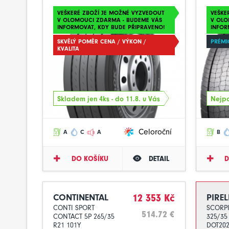
VEŠKERÉ ZBOŽÍ JE MOŽNÉ VYZVEDOUT
VEŠKE
V OLOMOUCI ZDARMA - BUDEME VÁS
V OLO
INFORMOVAT, KDY BUDE PŘIPRAVENO!
INFOR
SKVĚLÝ POMĚR CENA / VÝKON /
PRÉMI
KVALITA
Skladem jen 4ks - do 11.8. u Vás
Nejpo
Celoroční
A
C
A
B
DO KOŠÍKU
DETAIL
D
CONTINENTAL
12 353 Kč
PIREL
CONTI SPORT
SCORP
514.72 €
CONTACT 5P 265/35
325/35
R21 101Y
DOT20