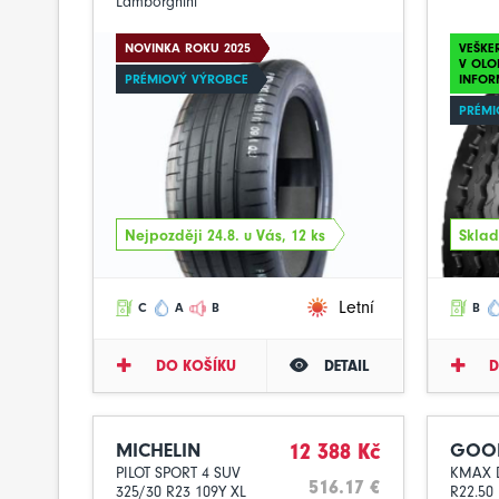
Lamborghini
NOVINKA ROKU 2025
VEŠKE
V OLO
PRÉMIOVÝ VÝROBCE
INFOR
PRÉMI
Nejpozději 24.8. u Vás, 12 ks
Sklad
Letní
C
A
B
B
DO KOŠÍKU
DETAIL
D
MICHELIN
12 388 Kč
GOO
PILOT SPORT 4 SUV
KMAX D
516.17 €
325/30 R23 109Y XL
R22.50