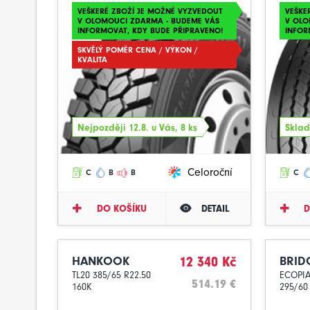
VEŠKERÉ ZBOŽÍ JE MOŽNÉ VYZVEDOUT
VEŠKE
V OLOMOUCI ZDARMA - BUDEME VÁS
V OLO
INFORMOVAT, KDY BUDE PŘIPRAVENO!
INFOR
SKVĚLÝ POMĚR CENA / VÝKON /
KVALITA
Nejpozději 12.8. u Vás, 8 ks
Sklad
Celoroční
C
B
B
C
DO KOŠÍKU
DETAIL
D
HANKOOK
12 340 Kč
BRID
TL20 385/65 R22.50
ECOPIA
514.19 €
160K
295/60 