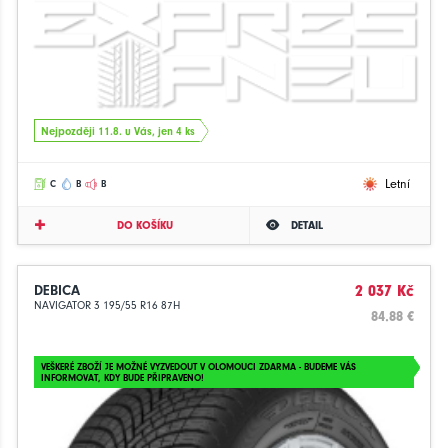
Nejpozději 11.8. u Vás, jen 4 ks
Letní
C
B
B
DO KOŠÍKU
DETAIL
DEBICA
2 037 Kč
NAVIGATOR 3 195/55 R16 87H
84.88 €
VEŠKERÉ ZBOŽÍ JE MOŽNÉ VYZVEDOUT V OLOMOUCI ZDARMA - BUDEME VÁS
INFORMOVAT, KDY BUDE PŘIPRAVENO!