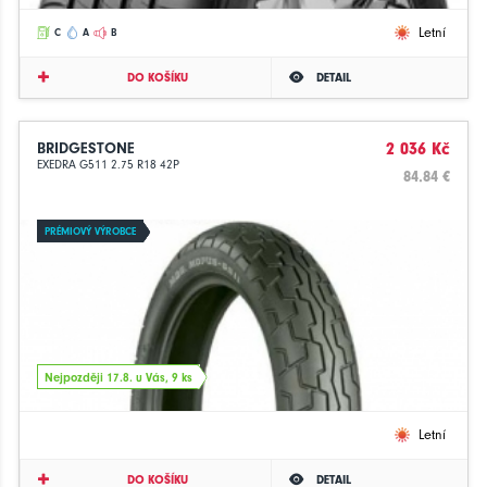
Letní
C
A
B
DO KOŠÍKU
DETAIL
BRIDGESTONE
2 036 Kč
EXEDRA G511 2.75 R18 42P
84.84 €
PRÉMIOVÝ VÝROBCE
Nejpozději 17.8. u Vás, 9 ks
Letní
DO KOŠÍKU
DETAIL