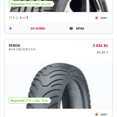
Nejpozději 21.8. u Vás, jen 4 ks
Letní
C
A
B
DO KOŠÍKU
DETAIL
KENDA
2 036 Kč
K413 120/70 R12 51J
84.85 €
Nejpozději 21.8. u Vás, 10 ks
Letní