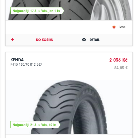
Nejpozději 17.8. u Vás, jen 1 ks
Letní
DO KOŠÍKU
DETAIL
KENDA
2 036 Kč
K413 130/70 R12 56J
84.85 €
Nejpozději 21.8. u Vás, 10 ks