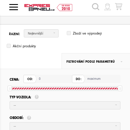
HLEDAT
Zboží ve výprodeji
Nejlevnější
ŘAZENÍ:
Akční produkty
FILTROVÁNÍ PODLE PARAMETRŮ
CENA:
OD:
DO:
TYP VOZIDLA:
--
OBDOBÍ:
--