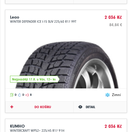
Leao
2 036 Kč
WINTER DEFENDER ICE I-15 SUV 225/60 R17 99T
84.84 €
Nejpozději 17.8. u Vás, 12+ ks
Zimní
D
D
B
DO KOŠÍKU
DETAIL
KUMHO
2 036 Kč
WINTERCRAFT WP52+ 225/45 R17 91H