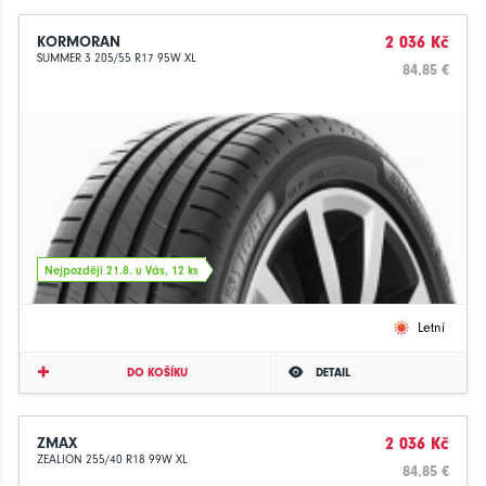
KORMORAN
2 036 Kč
SUMMER 3 205/55 R17 95W XL
84.85 €
Nejpozději 21.8. u Vás, 12 ks
Letní
DO KOŠÍKU
DETAIL
ZMAX
2 036 Kč
ZEALION 255/40 R18 99W XL
84.85 €