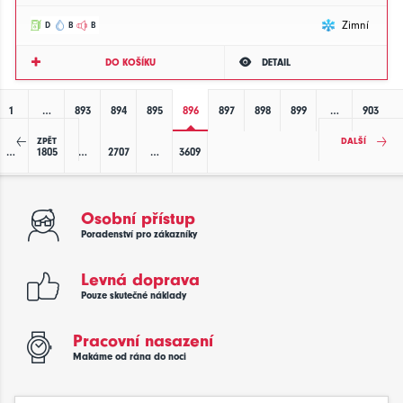
Zimní
D
B
B
DO KOŠÍKU
DETAIL
1
…
893
894
895
896
897
898
899
…
903
ZPĚT
DALŠÍ
…
1805
…
2707
…
3609
Osobní přístup
Poradenství pro zákazníky
Levná doprava
Pouze skutečné náklady
Pracovní nasazení
Makáme od rána do noci