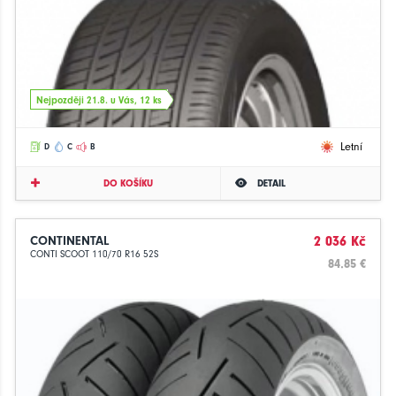
Nejpozději 21.8. u Vás, 12 ks
Letní
D
C
B
DO KOŠÍKU
DETAIL
CONTINENTAL
2 036 Kč
CONTI SCOOT 110/70 R16 52S
84.85 €