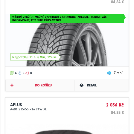
84.84 €
VEŠKERÉ ZBOŽÍ JE MOŽNÉ VYZVEDOUT V OLOMOUCI ZDARMA - BUDEME VÁS
INFORMOVAT, KDY BUDE PŘIPRAVENO!
Nejpozději 11.8. u Vás, 12+ ks
Zimní
C
B
B
DO KOŠÍKU
DETAIL
APLUS
2 036 Kč
A607 215/55 R16 97W XL
84.85 €