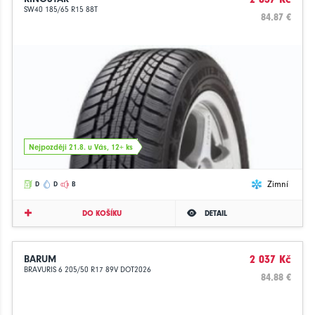
SW40 185/65 R15 88T
84.87 €
Nejpozději 21.8. u Vás, 12+ ks
Zimní
D
D
B
DO KOŠÍKU
DETAIL
BARUM
2 037 Kč
BRAVURIS 6 205/50 R17 89V DOT2026
84.88 €