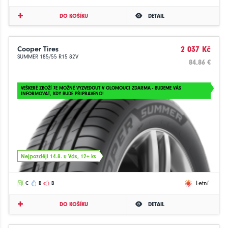
DO KOŠÍKU
DETAIL
Cooper Tires
2 037 Kč
SUMMER 185/55 R15 82V
84.86 €
VEŠKERÉ ZBOŽÍ JE MOŽNÉ VYZVEDOUT V OLOMOUCI ZDARMA - BUDEME VÁS
INFORMOVAT, KDY BUDE PŘIPRAVENO!
Nejpozději 14.8. u Vás, 12+ ks
Letní
C
B
B
DO KOŠÍKU
DETAIL