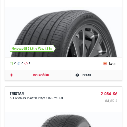
Nejpozději 21.8. u Vás, 12 ks
Letní
C
C
B
DO KOŠÍKU
DETAIL
TRISTAR
2 036 Kč
ALL SEASON POWER 195/55 R20 95H XL
84.85 €