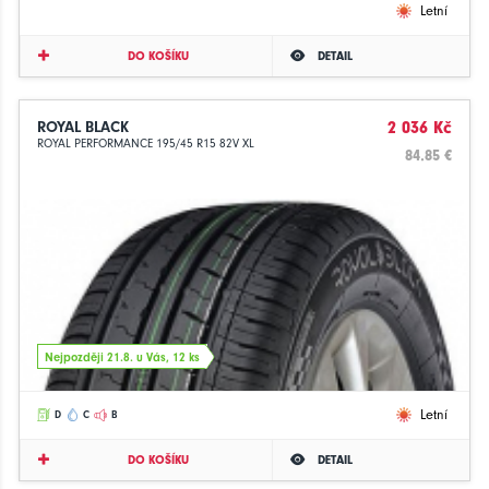
Letní
DO KOŠÍKU
DETAIL
ROYAL BLACK
2 036 Kč
ROYAL PERFORMANCE 195/45 R15 82V XL
84.85 €
Nejpozději 21.8. u Vás, 12 ks
Letní
D
C
B
DO KOŠÍKU
DETAIL