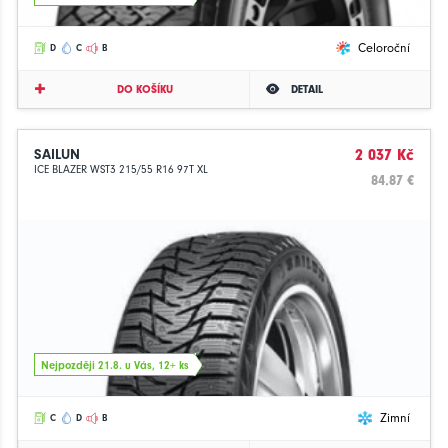
Celoroční
D
C
B
DO KOŠÍKU
DETAIL
SAILUN
2 037 Kč
ICE BLAZER WST3 215/55 R16 97T XL
84.87 €
Nejpozději 21.8. u Vás, 12+ ks
Zimní
C
D
B