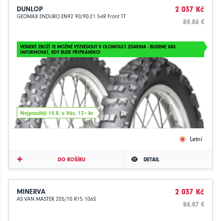
DUNLOP
2 037 Kč
GEOMAX ENDURO EN92 90/90-21 54R Front TT
84.86 €
VEŠKERÉ ZBOŽÍ JE MOŽNÉ VYZVEDOUT V OLOMOUCI ZDARMA - BUDEME VÁS
INFORMOVAT, KDY BUDE PŘIPRAVENO!
Nejpozději 14.8. u Vás, 12+ ks
Letní
DO KOŠÍKU
DETAIL
MINERVA
2 037 Kč
AS VAN MASTER 205/70 R15 106S
84.87 €