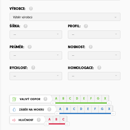
VÝROBCE:
Výběr výrobců
ŠÍŘKA:
PROFIL:
--
--
PRŮMĚR:
NOSNOST:
--
--
RYCHLOST:
HOMOLOGACE:
--
--
A
B
C
D
E
F
G
X
VALIVÝ ODPOR
A
B
C
D
E
F
G
X
ZÁBĚR NA MOKRU
A
B
C
HLUČNOST