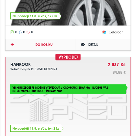
Nejpozději 11.8. u Vás, 12+ ks
Celoroční
C
C
B
DO KOŠÍKU
DETAIL
VÝPRODEJ
HANKOOK
2 037 Kč
W462 195/55 R15 85H DOT2024
84.88 €
VEŠKERÉ ZBOŽÍ JE MOŽNÉ VYZVEDOUT V OLOMOUCI ZDARMA - BUDEME VÁS
INFORMOVAT, KDY BUDE PŘIPRAVENO!
Nejpozději 11.8. u Vás, jen 2 ks