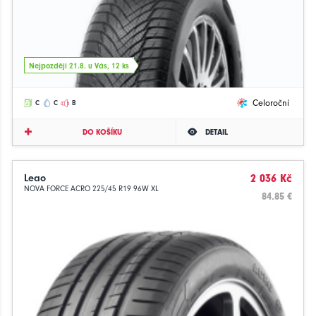
Nejpozději 21.8. u Vás, 12 ks
Celoroční
C
C
B
DO KOŠÍKU
DETAIL
Leao
2 036 Kč
NOVA FORCE ACRO 225/45 R19 96W XL
84.85 €