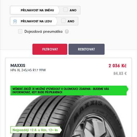
PŘILNAVOST NA SNĚHU
ANO
PŘILNAVOST NA LEDU
ANO
Dojezdová pneumatika
FILTROVAT
RESETOVAT
MAXXIS
2 036 Kč
HP6 XL 245/45 R17 99W
84.83 €
VEŠKERÉ ZBOŽÍ JE MOŽNÉ VYZVEDOUT V OLOMOUCI ZDARMA - BUDEME VÁS
INFORMOVAT, KDY BUDE PŘIPRAVENO!
Nejpozději 12.8. u Vás, 12+ ks