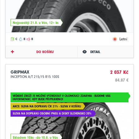
Nejpozději 21.8. u Vás, 12+ ks
Letní
C
B
B
DO KOŠÍKU
DETAIL
GRIPMAX
2 037 Kč
INCEPTION A/T 215/75 R15 100S
84.87 €
VEŠKERÉ ZBOŽÍ JE MOŽNÉ VYZVEDOUT V OLOMOUCI ZDARMA - BUDEME VÁS
INFORMOVAT, KDY BUDE PŘIPRAVENO!
AKCE: SLEVA NA DOPRAVU ČR 21% - SLEVA V KOŠÍKU
SLEVA NA DOPRAVU OSOBNÍ PNEU A DISKY SLOVENSKO 20%
Skladem 10ks - do 10.8. u Vás