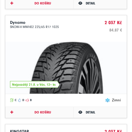
DO KOŠÍKU
DETAIL
Dynamo
2 037 Kč
SNOW-H MWH02 225/65 R17 102S
84.87 €
Nejpozději 21.8. u Vás, 12+ ks
Zimní
C
D
B
DO KOŠÍKU
DETAIL
KINGSTAR
2 037 Kč