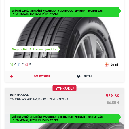
VEŠKERÉ ZBOŽÍ JE MOŽNÉ VYZVEDOUT V OLOMOUCI ZDARMA - BUDEME VÁS
INFORMOVAT, KDY BUDE PŘIPRAVENO!
Nejpozději 13.8. u Vás, jen 2 ks
Letní
C
C
B
DO KOŠÍKU
DETAIL
VÝPRODEJ
Windforce
876 Kč
CATCHFORS H/P 165/65 R14 79H DOT2024
36.50 €
VEŠKERÉ ZBOŽÍ JE MOŽNÉ VYZVEDOUT V OLOMOUCI ZDARMA - BUDEME VÁS
INFORMOVAT, KDY BUDE PŘIPRAVENO!