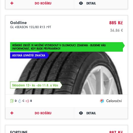
DO KOŠÍKU
DETAIL
Goldline
885 Kč
GL 4SEASON 155/80 R13 79T
36.86 €
VEŠKERÉ ZBOŽÍ JE MOŽNÉ VYZVEDOUT V OLOMOUCI ZDARMA - BUDEME VÁS
INFORMOVAT, KDY BUDE PŘIPRAVENO!
ASIJSKÁ LEVNĚJŠÍ ZNAČKA
Skladem 12+ ks - do 11.8. u Vás
Celoroční
D
C
B
DO KOŠÍKU
DETAIL
FORTUNE
887 Kč