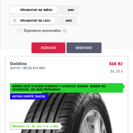
PŘILNAVOST NA SNĚHU
ANO
PŘILNAVOST NA LEDU
ANO
Dojezdová pneumatika
FILTROVAT
RESETOVAT
Goldline
868 Kč
GLP101 185/65 R15 88H
36.18 €
VEŠKERÉ ZBOŽÍ JE MOŽNÉ VYZVEDOUT V OLOMOUCI ZDARMA - BUDEME VÁS
INFORMOVAT, KDY BUDE PŘIPRAVENO!
ASIJSKÁ LEVNĚJŠÍ ZNAČKA
Skladem 12+ ks - do 11.8. u Vás