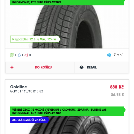
INFORMOVAT, KDY BUDE PŘIPRAVENO!
Nejpozději 12.8. u Vás, 12+ ks
Zimní
E
E
B
DO KOŠÍKU
DETAIL
Goldline
888 Kč
GLP101 175/70 R13 82T
36.98 €
VEŠKERÉ ZBOŽÍ JE MOŽNÉ VYZVEDOUT V OLOMOUCI ZDARMA - BUDEME VÁS
INFORMOVAT, KDY BUDE PŘIPRAVENO!
ASIJSKÁ LEVNĚJŠÍ ZNAČKA