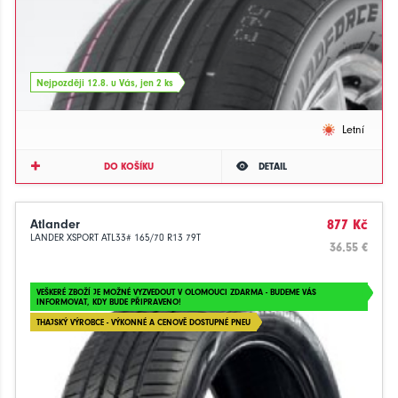
Nejpozději 12.8. u Vás, jen 2 ks
Letní
DO KOŠÍKU
DETAIL
Atlander
877 Kč
LANDER XSPORT ATL33# 165/70 R13 79T
36.55 €
VEŠKERÉ ZBOŽÍ JE MOŽNÉ VYZVEDOUT V OLOMOUCI ZDARMA - BUDEME VÁS
INFORMOVAT, KDY BUDE PŘIPRAVENO!
THAJSKÝ VÝROBCE - VÝKONNÉ A CENOVĚ DOSTUPNÉ PNEU