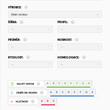
VÝROBCE:
Výběr výrobců
ŠÍŘKA:
PROFIL:
--
--
PRŮMĚR:
NOSNOST:
--
--
RYCHLOST:
HOMOLOGACE:
--
--
A
B
C
D
E
F
G
X
VALIVÝ ODPOR
A
B
C
D
E
F
G
X
ZÁBĚR NA MOKRU
A
B
C
HLUČNOST