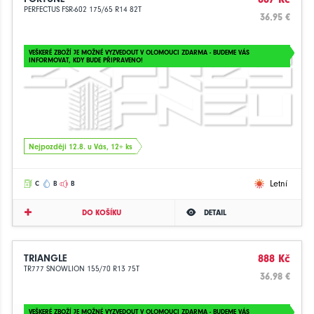
PERFECTUS FSR-602 175/65 R14 82T
36.95 €
VEŠKERÉ ZBOŽÍ JE MOŽNÉ VYZVEDOUT V OLOMOUCI ZDARMA - BUDEME VÁS
INFORMOVAT, KDY BUDE PŘIPRAVENO!
Nejpozději 12.8. u Vás, 12+ ks
Letní
C
B
B
DO KOŠÍKU
DETAIL
TRIANGLE
888 Kč
TR777 SNOWLION 155/70 R13 75T
36.98 €
VEŠKERÉ ZBOŽÍ JE MOŽNÉ VYZVEDOUT V OLOMOUCI ZDARMA - BUDEME VÁS