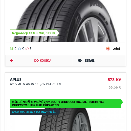
Nejpozději 13.8. u Vás, 12+ ks
Letní
C
C
B
DO KOŠÍKU
DETAIL
APLUS
873 Kč
A909 ALLSEASON 155/65 R14 75H XL
36.36 €
VEŠKERÉ ZBOŽÍ JE MOŽNÉ VYZVEDOUT V OLOMOUCI ZDARMA - BUDEME VÁS
INFORMOVAT, KDY BUDE PŘIPRAVENO!
AKCE: 10% SLEVA Z DOPRAVY PO ČR