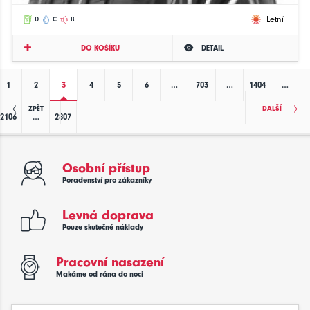
Letní
D
C
B
DO KOŠÍKU
DETAIL
1
2
3
4
5
6
…
703
…
1404
…
ZPĚT
DALŠÍ
2106
…
2807
Osobní přístup
Poradenství pro zákazníky
Levná doprava
Pouze skutečné náklady
Pracovní nasazení
Makáme od rána do noci