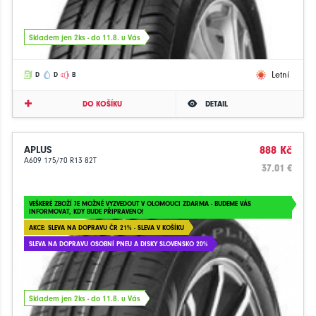
Skladem jen 2ks - do 11.8. u Vás
Letní
D
D
B
DO KOŠÍKU
DETAIL
APLUS
888 Kč
A609 175/70 R13 82T
37.01 €
VEŠKERÉ ZBOŽÍ JE MOŽNÉ VYZVEDOUT V OLOMOUCI ZDARMA - BUDEME VÁS
INFORMOVAT, KDY BUDE PŘIPRAVENO!
AKCE: SLEVA NA DOPRAVU ČR 21% - SLEVA V KOŠÍKU
SLEVA NA DOPRAVU OSOBNÍ PNEU A DISKY SLOVENSKO 20%
Skladem jen 2ks - do 11.8. u Vás