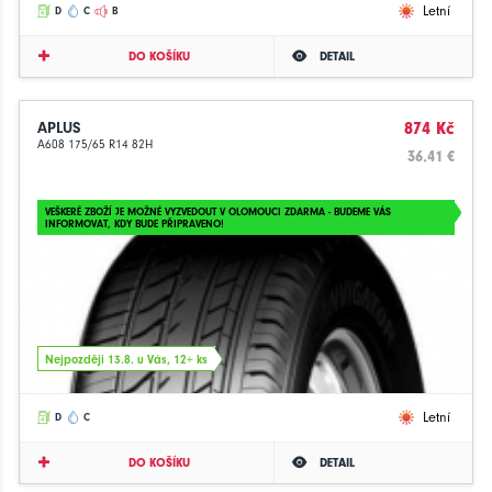
Letní
D
C
B
DO KOŠÍKU
DETAIL
APLUS
874 Kč
A608 175/65 R14 82H
36.41 €
VEŠKERÉ ZBOŽÍ JE MOŽNÉ VYZVEDOUT V OLOMOUCI ZDARMA - BUDEME VÁS
INFORMOVAT, KDY BUDE PŘIPRAVENO!
Nejpozději 13.8. u Vás, 12+ ks
Letní
D
C
DO KOŠÍKU
DETAIL