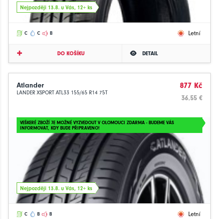
Nejpozději 13.8. u Vás, 12+ ks
Letní
C
C
B
DO KOŠÍKU
DETAIL
Atlander
877 Kč
LANDER XSPORT ATL33 155/65 R14 75T
36.55 €
VEŠKERÉ ZBOŽÍ JE MOŽNÉ VYZVEDOUT V OLOMOUCI ZDARMA - BUDEME VÁS
INFORMOVAT, KDY BUDE PŘIPRAVENO!
Nejpozději 13.8. u Vás, 12+ ks
Letní
C
B
B