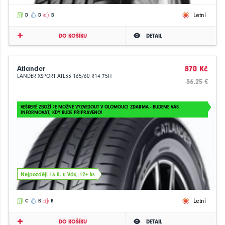
Letní
D
D
B
DO KOŠÍKU
DETAIL
Atlander
870 Kč
LANDER XSPORT ATL33 165/60 R14 75H
36.25 €
VEŠKERÉ ZBOŽÍ JE MOŽNÉ VYZVEDOUT V OLOMOUCI ZDARMA - BUDEME VÁS
INFORMOVAT, KDY BUDE PŘIPRAVENO!
Nejpozději 13.8. u Vás, 12+ ks
Letní
C
B
B
DO KOŠÍKU
DETAIL