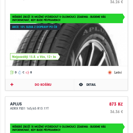
36.26 €
VEŠKERÉ ZBOŽÍ JE MOŽNÉ VYZVEDOUT V OLOMOUCI ZDARMA - BUDEME VÁS
INFORMOVAT, KDY BUDE PŘIPRAVENO!
AKCE: 10% SLEVA Z DOPRAVY PO ČR
Nejpozději 13.8. u Vás, 12+ ks
Letní
D
C
B
DO KOŠÍKU
DETAIL
APLUS
873 Kč
AERIX FS01 165/65 R13 77T
36.36 €
VEŠKERÉ ZBOŽÍ JE MOŽNÉ VYZVEDOUT V OLOMOUCI ZDARMA - BUDEME VÁS
INFORMOVAT, KDY BUDE PŘIPRAVENO!