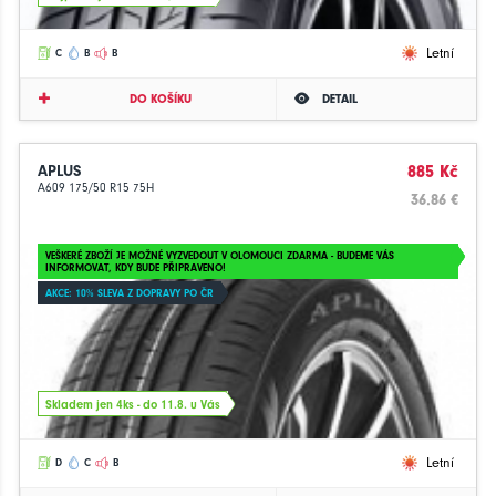
Letní
C
B
B
DO KOŠÍKU
DETAIL
APLUS
885 Kč
A609 175/50 R15 75H
36.86 €
VEŠKERÉ ZBOŽÍ JE MOŽNÉ VYZVEDOUT V OLOMOUCI ZDARMA - BUDEME VÁS
INFORMOVAT, KDY BUDE PŘIPRAVENO!
AKCE: 10% SLEVA Z DOPRAVY PO ČR
Skladem jen 4ks - do 11.8. u Vás
Letní
D
C
B