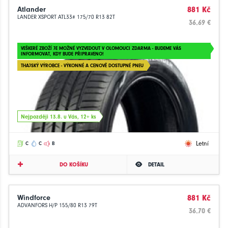
Atlander
881 Kč
LANDER XSPORT ATL33# 175/70 R13 82T
36.69 €
VEŠKERÉ ZBOŽÍ JE MOŽNÉ VYZVEDOUT V OLOMOUCI ZDARMA - BUDEME VÁS
INFORMOVAT, KDY BUDE PŘIPRAVENO!
THAJSKÝ VÝROBCE - VÝKONNÉ A CENOVĚ DOSTUPNÉ PNEU
Nejpozději 13.8. u Vás, 12+ ks
Letní
C
C
B
DO KOŠÍKU
DETAIL
Windforce
881 Kč
ADVANFORS H/P 155/80 R13 79T
36.70 €