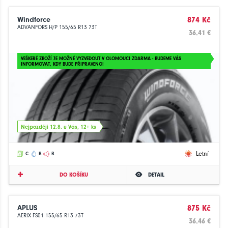
Windforce
874 Kč
ADVANFORS H/P 155/65 R13 73T
36.41 €
VEŠKERÉ ZBOŽÍ JE MOŽNÉ VYZVEDOUT V OLOMOUCI ZDARMA - BUDEME VÁS
INFORMOVAT, KDY BUDE PŘIPRAVENO!
Nejpozději 12.8. u Vás, 12+ ks
Letní
C
B
B
DO KOŠÍKU
DETAIL
APLUS
875 Kč
AERIX FS01 155/65 R13 73T
36.46 €