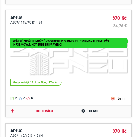
APLUS
870 Kč
A609# 175/70 R14 84T
36.26 €
VEŠKERÉ ZBOŽÍ JE MOŽNÉ VYZVEDOUT V OLOMOUCI ZDARMA - BUDEME VÁS
INFORMOVAT, KDY BUDE PŘIPRAVENO!
Nejpozději 13.8. u Vás, 12+ ks
Letní
D
C
B
DO KOŠÍKU
DETAIL
APLUS
870 Kč
A609 175/70 R14 84H