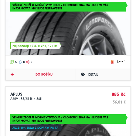
VEŠKERÉ ZBOŽÍ JE MOŽNÉ VYZVEDOUT V OLOMOUCI ZDARMA - BUDEME VÁS
INFORMOVAT, KDY BUDE PŘIPRAVENO!
Nejpozději 12.8. u Vás, 12+ ks
Letní
C
B
B
DO KOŠÍKU
DETAIL
APLUS
883 Kč
A609 185/65 R14 86H
36.81 €
VEŠKERÉ ZBOŽÍ JE MOŽNÉ VYZVEDOUT V OLOMOUCI ZDARMA - BUDEME VÁS
INFORMOVAT, KDY BUDE PŘIPRAVENO!
AKCE: 10% SLEVA Z DOPRAVY PO ČR