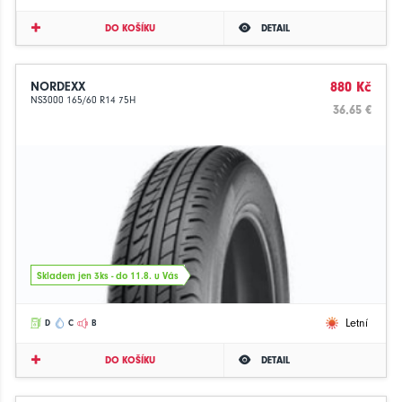
DO KOŠÍKU
DETAIL
NORDEXX
880 Kč
NS3000 165/60 R14 75H
36.65 €
Skladem jen 3ks - do 11.8. u Vás
Letní
D
C
B
DO KOŠÍKU
DETAIL