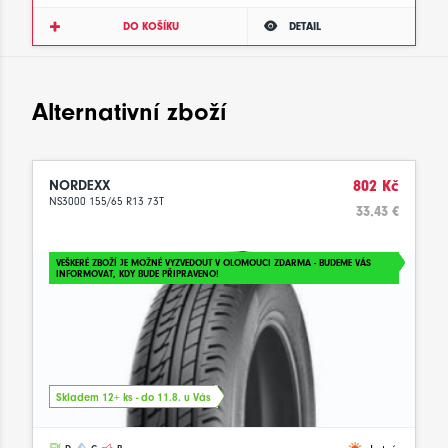
DO KOŠÍKU
DETAIL
Alternativní zboží
NORDEXX
802 Kč
NS3000 155/65 R13 73T
33.43 €
VEŠKERÉ ZBOŽÍ JE MOŽNÉ VYZVEDOUT V OLOMOUCI ZDARMA - BUDEME VÁS
INFORMOVAT, KDY BUDE PŘIPRAVENO!
Skladem 12+ ks - do 11.8. u Vás