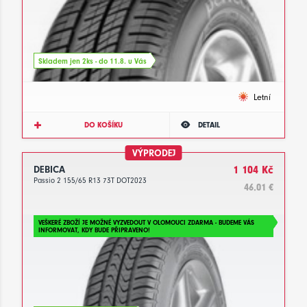
Skladem jen 2ks - do 11.8. u Vás
Letní
DO KOŠÍKU
DETAIL
VÝPRODEJ
DEBICA
1 104 Kč
Passio 2 155/65 R13 73T DOT2023
46.01 €
VEŠKERÉ ZBOŽÍ JE MOŽNÉ VYZVEDOUT V OLOMOUCI ZDARMA - BUDEME VÁS
INFORMOVAT, KDY BUDE PŘIPRAVENO!