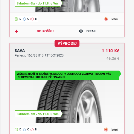
Skladem 6ks - do 11.8. u Vás
Letní
D
C
B
DO KOŠÍKU
DETAIL
VÝPRODEJ
SAVA
1 110 Kč
Perfecta 155/65 R13 73T DOT2023
46.26 €
VEŠKERÉ ZBOŽÍ JE MOŽNÉ VYZVEDOUT V OLOMOUCI ZDARMA - BUDEME VÁS
INFORMOVAT, KDY BUDE PŘIPRAVENO!
Skladem 7ks - do 11.8. u Vás
Letní
D
C
B