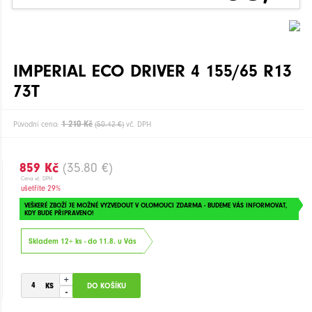
IMPERIAL ECO DRIVER 4 155/65 R13
73T
1 210 Kč
Původní cena:
(50.42 €)
vč. DPH
859 Kč
(35.80 €)
Cena vč. DPH
ušetříte 29%
VEŠKERÉ ZBOŽÍ JE MOŽNÉ VYZVEDOUT V OLOMOUCI ZDARMA - BUDEME VÁS INFORMOVAT,
KDY BUDE PŘIPRAVENO!
Skladem 12+ ks - do 11.8. u Vás
+
-