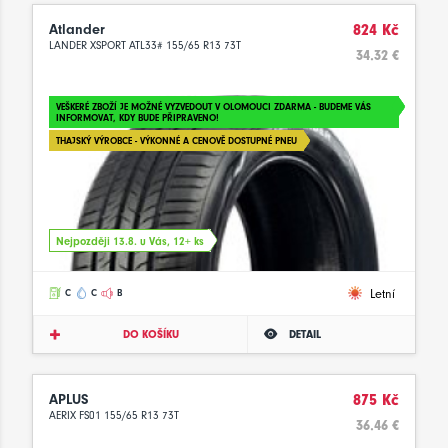
Atlander
824 Kč
LANDER XSPORT ATL33# 155/65 R13 73T
34.32 €
VEŠKERÉ ZBOŽÍ JE MOŽNÉ VYZVEDOUT V OLOMOUCI ZDARMA - BUDEME VÁS
INFORMOVAT, KDY BUDE PŘIPRAVENO!
THAJSKÝ VÝROBCE - VÝKONNÉ A CENOVĚ DOSTUPNÉ PNEU
Nejpozději 13.8. u Vás, 12+ ks
Letní
C
C
B
DO KOŠÍKU
DETAIL
APLUS
875 Kč
AERIX FS01 155/65 R13 73T
36.46 €