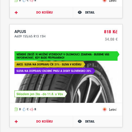
Letní
D
C
B
DO KOŠÍKU
DETAIL
APLUS
818 Kč
A609 155/65 R13 73H
34.08 €
VEŠKERÉ ZBOŽÍ JE MOŽNÉ VYZVEDOUT V OLOMOUCI ZDARMA - BUDEME VÁS
INFORMOVAT, KDY BUDE PŘIPRAVENO!
AKCE: SLEVA NA DOPRAVU ČR 21% - SLEVA V KOŠÍKU
SLEVA NA DOPRAVU OSOBNÍ PNEU A DISKY SLOVENSKO 20%
Skladem jen 2ks - do 11.8. u Vás
Letní
D
C
B
DO KOŠÍKU
DETAIL