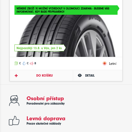
VEŠKERÉ ZBOŽÍ JE MOŽNÉ VYZVEDOUT V OLOMOUCI ZDARMA - BUDEME VÁS
INFORMOVAT, KDY BUDE PŘIPRAVENO!
Nejpozději 13.8. u Vás, jen 2 ks
Letní
C
C
B
DO KOŠÍKU
DETAIL
Osobní přístup
Poradenství pro zákazníky
Levná doprava
Pouze skutečné náklady