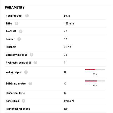
PARAMETRY
Roční období
Letní
Šířka
155 mm
Profil HS
65
Průměr
13
Hlučnost
70 dB
Zátěžový index Li
73
Rychlostní symbol Si
T
Valivý odpor
D
52%
Záběr na mokru
C
68%
Hlučnostní třída
B
Konstrukce
Radiální
Přilnavost na sněhu
Ne