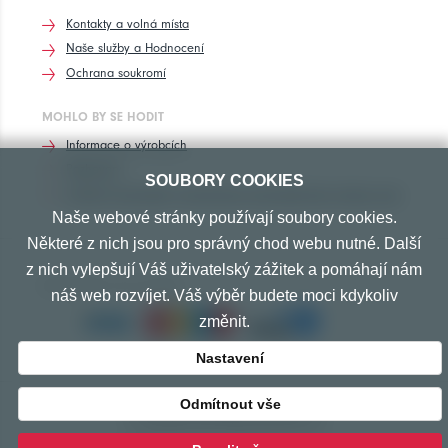
Kontakty a volná místa
Naše služby a Hodnocení
Ochrana soukromí
MOHLO BY SE HODIT
Informace o výrobcích
Rozhovory
SOUBORY COOKIES
Značení pneumatik, homologace pneumatik dle výrobců vozů
Naše webové stránky používají soubory cookies.
Některé z nich jsou pro správný chod webu nutné. Další
z nich vylepšují Váš uživatelský zážitek a pomáhají nám
PŘIJÍMÁME TYTO PLATBY
náš web rozvíjet. Váš výběr budete moci kdykoliv
změnit.
Nastavení
Odmítnout vše
© Copyright 2010-2026 Exprespneu.cz