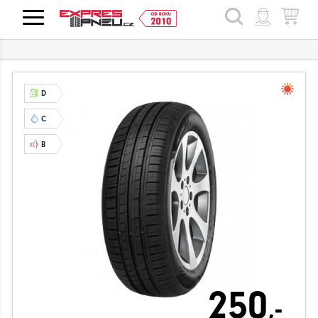
HLEDAT
D
C
B
250
,-