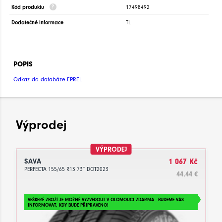
Kód produktu
17498492
Dodatečné informace
TL
POPIS
Odkaz do databáze EPREL
Výprodej
VÝPRODEJ
SAVA
1 067 Kč
PERFECTA 155/65 R13 73T DOT2023
44.44 €
VEŠKERÉ ZBOŽÍ JE MOŽNÉ VYZVEDOUT V OLOMOUCI ZDARMA - BUDEME VÁS
INFORMOVAT, KDY BUDE PŘIPRAVENO!