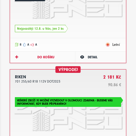
Nejpozději 12.8. u Vás, jen 2 ks
Letní
B
A
A
DO KOŠÍKU
DETAIL
VÝPRODEJ
RIKEN
2 181 Kč
701 255/60 R18 112V DOT2023
90.86 €
VEŠKERÉ ZBOŽÍ JE MOŽNÉ VYZVEDOUT V OLOMOUCI ZDARMA - BUDEME VÁS
INFORMOVAT, KDY BUDE PŘIPRAVENO!