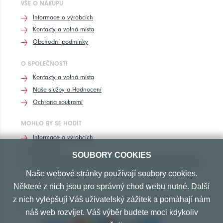
VŠE O NÁKUPU
Informace o výrobcích
Kontakty a volná místa
Obchodní podmínky
O SPOLEČNOSTI
Kontakty a volná místa
Naše služby a Hodnocení
Ochrana soukromí
MOHLO BY SE HODIT
Informace o výrobcích
Rozhovory
SOUBORY COOKIES
Značení pneumatik, homologace pneumatik dle výrobců vozů
Naše webové stránky používají soubory cookies.
Některé z nich jsou pro správný chod webu nutné. Další
z nich vylepšují Váš uživatelský zážitek a pomáhají nám
PŘIJÍMÁME TYTO PLATBY
náš web rozvíjet. Váš výběr budete moci kdykoliv