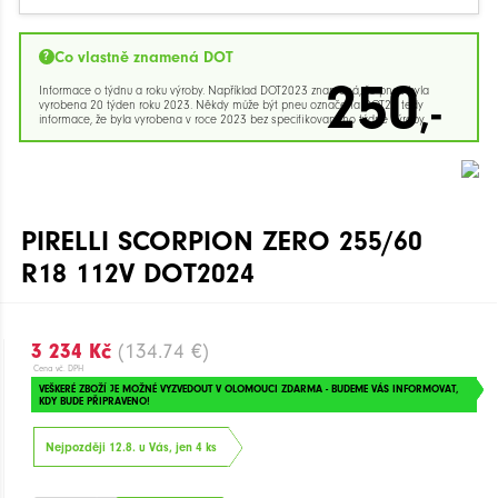
Co vlastně znamená DOT
250
Informace o týdnu a roku výroby. Například DOT2023 znamená, že pneu byla
,-
vyrobena 20 týden roku 2023. Někdy může být pneu označena DOT23 tedy
informace, že byla vyrobena v roce 2023 bez specifikovaného týdne výroby.
PIRELLI SCORPION ZERO 255/60
R18 112V DOT2024
3 234 Kč
(134.74 €)
Cena vč. DPH
VEŠKERÉ ZBOŽÍ JE MOŽNÉ VYZVEDOUT V OLOMOUCI ZDARMA - BUDEME VÁS INFORMOVAT,
KDY BUDE PŘIPRAVENO!
Nejpozději 12.8. u Vás, jen 4 ks