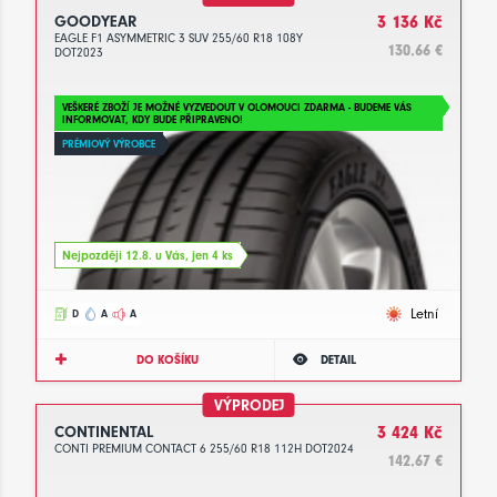
GOODYEAR
3 136 Kč
EAGLE F1 ASYMMETRIC 3 SUV 255/60 R18 108Y
130.66 €
DOT2023
VEŠKERÉ ZBOŽÍ JE MOŽNÉ VYZVEDOUT V OLOMOUCI ZDARMA - BUDEME VÁS
INFORMOVAT, KDY BUDE PŘIPRAVENO!
PRÉMIOVÝ VÝROBCE
Nejpozději 12.8. u Vás, jen 4 ks
Letní
D
A
A
DO KOŠÍKU
DETAIL
VÝPRODEJ
CONTINENTAL
3 424 Kč
CONTI PREMIUM CONTACT 6 255/60 R18 112H DOT2024
142.67 €