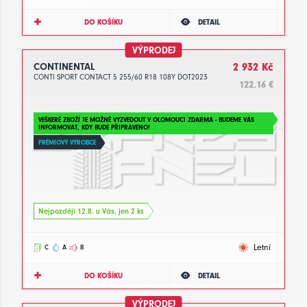
DO KOŠÍKU
DETAIL
VÝPRODEJ
CONTINENTAL
2 932 Kč
CONTI SPORT CONTACT 5 255/60 R18 108Y DOT2023
122.16 €
VEŠKERÉ ZBOŽÍ JE MOŽNÉ VYZVEDOUT V OLOMOUCI ZDARMA - BUDEME VÁS
INFORMOVAT, KDY BUDE PŘIPRAVENO!
PRÉMIOVÝ VÝROBCE
Nejpozději 12.8. u Vás, jen 2 ks
Letní
C
A
B
DO KOŠÍKU
DETAIL
VÝPRODEJ