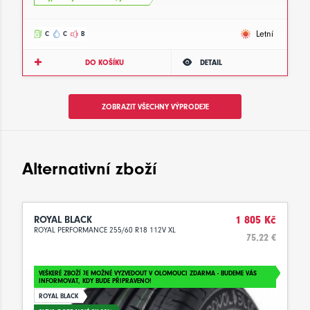
Letní
C
C
B
DO KOŠÍKU
DETAIL
ZOBRAZIT VŠECHNY VÝPRODEJE
Alternativní zboží
ROYAL BLACK
1 805 Kč
ROYAL PERFORMANCE 255/60 R18 112V XL
75.22 €
VEŠKERÉ ZBOŽÍ JE MOŽNÉ VYZVEDOUT V OLOMOUCI ZDARMA - BUDEME VÁS
INFORMOVAT, KDY BUDE PŘIPRAVENO!
ROYAL BLACK