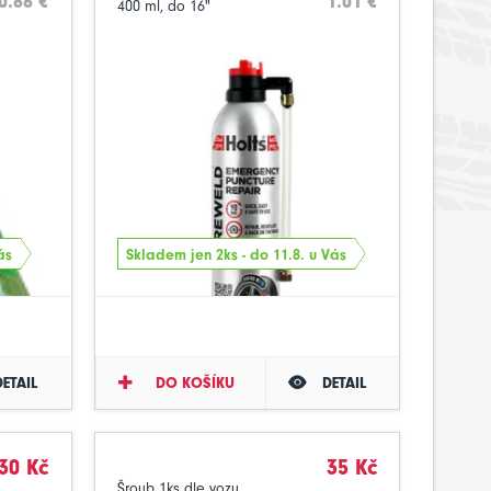
0.66 €
1.01 €
400 ml, do 16"
ás
Skladem jen 2ks - do 11.8. u Vás
DETAIL
DO KOŠÍKU
DETAIL
30 Kč
35 Kč
Šroub 1ks dle vozu