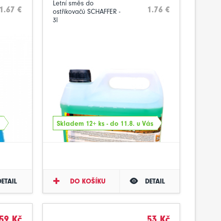
Letní směs do
1.67 €
1.76 €
ostřikovačů SCHAFFER -
3l
Skladem 12+ ks - do 11.8. u Vás
DETAIL
DO KOŠÍKU
DETAIL
59 Kč
53 Kč