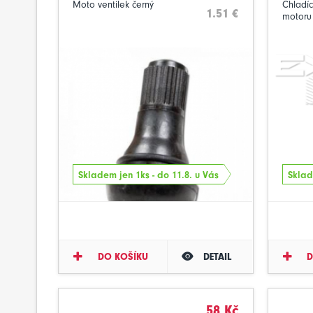
Moto ventilek černý
Chladíc
1.51 €
motoru 
Skladem jen 1ks - do 11.8. u Vás
Sklad
DO KOŠÍKU
DETAIL
D
58 Kč