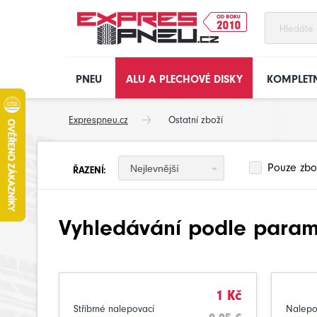
PNEU
ALU A PLECHOVÉ DISKY
KOMPLETN
Exprespneu.cz
Ostatní zboží
Pouze zbo
Nejlevnější
ŘAZENÍ:
Vyhledávání podle parame
1 Kč
Stříbrné nalepovací
Nalepov