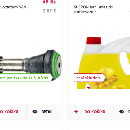
69 Kč
k vyztužený VAN
SHERON letní směs do
2.87 €
ostřikovačů 3L
em jen 1ks - do 11.8. u Vás
není skladem
O KOŠÍKU
DETAIL
DO KOŠÍKU