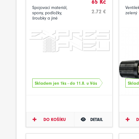
65 Kč
Spojovací materiál,
Ventile
2.72 €
spony, podložky,
zelený
šroubky a jiné
Skladem jen 1ks - do 11.8. u Vás
Sklad
DO KOŠÍKU
DETAIL
D