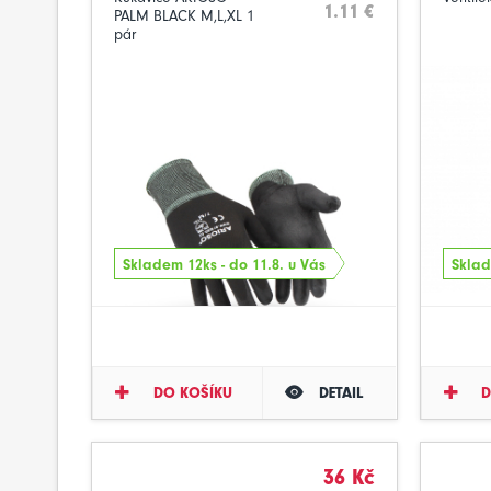
1.11 €
PALM BLACK M,L,XL 1
pár
Skladem 12ks - do 11.8. u Vás
Sklad
DO KOŠÍKU
DETAIL
D
36 Kč