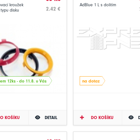
vací kroužek
AdBlue 1 L s dolitím
2.42 €
 typu disku
em 12ks - do 11.8. u Vás
na dotaz
O KOŠÍKU
DETAIL
DO KOŠÍKU