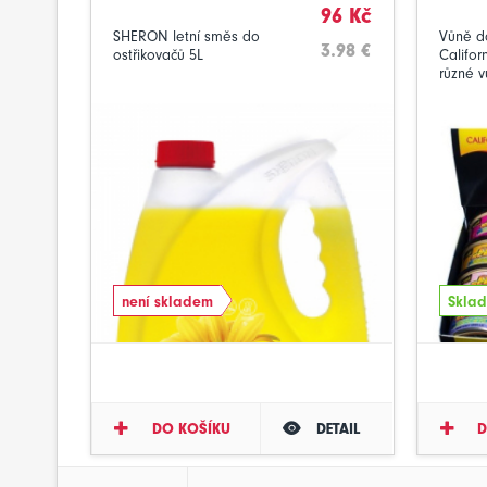
96 Kč
SHERON letní směs do
Vůně d
3.98 €
ostřikovačů 5L
Califor
různé 
není skladem
Sklad
DO KOŠÍKU
DETAIL
D