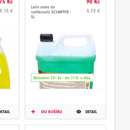
75 Kč
90 Kč
Letní směs do
3.13 €
3.73 €
ostřikovačů SCHAFFER -
5L
Skladem 12+ ks - do 11.8. u Vás
DETAIL
DO KOŠÍKU
DETAIL