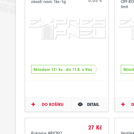
0.05 €
závaží navíc 1ks=1g
OFF-RO
limit
Skladem 12+ ks - do 11.8. u Vás
Sklad
DO KOŠÍKU
DETAIL
D
27 Kč
Rukavice ARIOSO
Ventile