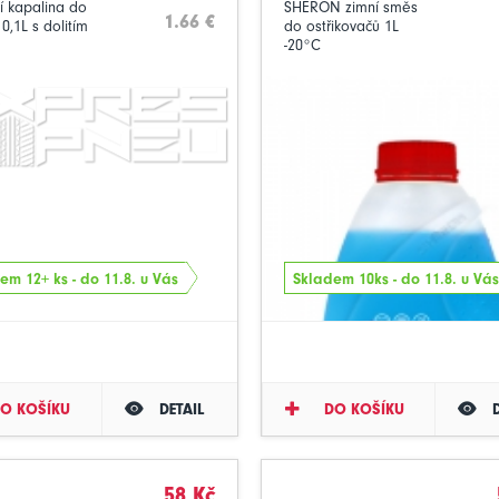
í kapalina do
SHERON zimní směs
1.66 €
0,1L s dolitím
do ostřikovačů 1L
-20°C
em 12+ ks - do 11.8. u Vás
Skladem 10ks - do 11.8. u Vás
O KOŠÍKU
DETAIL
DO KOŠÍKU
58 Kč