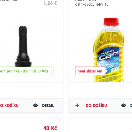
1.26 €
ostřikovačů letní 1L
em jen 1ks - do 11.8. u Vás
není skladem
O KOŠÍKU
DETAIL
DO KOŠÍKU
40 Kč