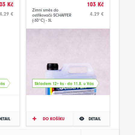
03 Kč
103 Kč
Zimní směs do
4.29 €
4.29 €
ostřikovačů SCHAFFER
(-30°C) - 3L
Vás
Skladem 12+ ks - do 11.8. u Vás
DETAIL
DO KOŠÍKU
DETAIL