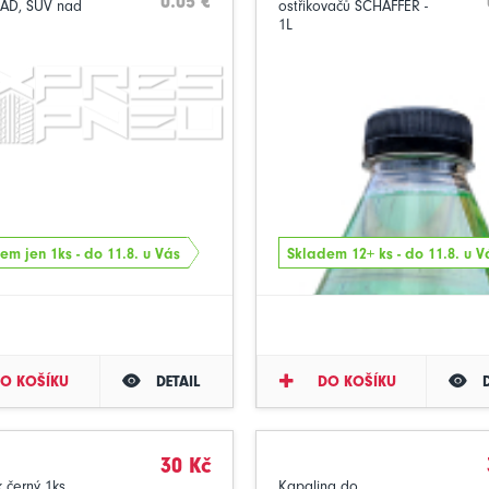
0.05 €
AD, SUV nad
ostřikovačů SCHAFFER -
1L
em jen 1ks - do 11.8. u Vás
Skladem 12+ ks - do 11.8. u V
O KOŠÍKU
DETAIL
DO KOŠÍKU
30 Kč
k černý 1ks
Kapalina do