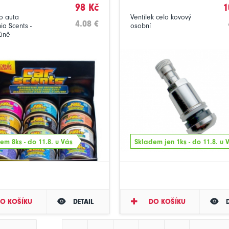
98 Kč
1
o auta
Ventilek celo kovový
4.08 €
nia Scents -
osobní
vůně
em 8ks - do 11.8. u Vás
Skladem jen 1ks - do 11.8. u 
O KOŠÍKU
DETAIL
DO KOŠÍKU