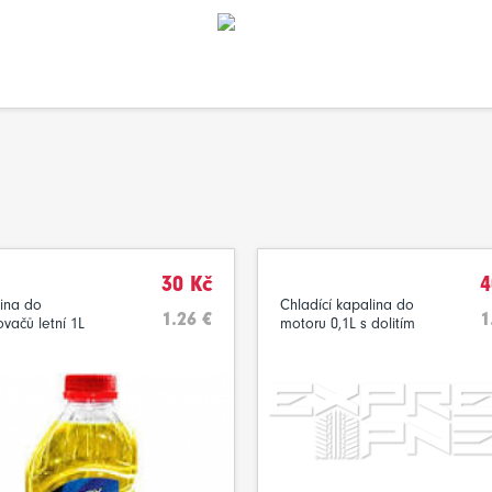
30 Kč
4
ina do
Chladící kapalina do
1.26 €
1
ovačů letní 1L
motoru 0,1L s dolitím