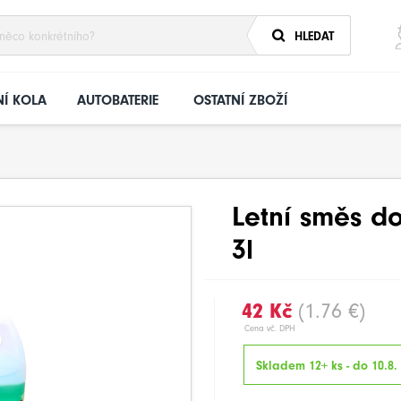
HLEDAT
Í KOLA
AUTOBATERIE
OSTATNÍ ZBOŽÍ
Letní směs d
3l
42 Kč
(1.76 €)
Cena vč. DPH
Skladem 12+ ks - do 10.8.