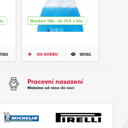
ás
Skladem 10ks - do 10.8. u Vás
ETAIL
DO KOŠÍKU
DETAIL
Pracovní nasazení
Makáme od rána do noci