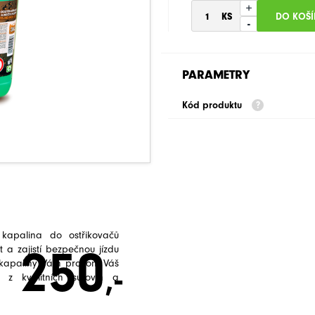
+
-
PARAMETRY
Kód produktu
apalina do ostřikovačů
250
t a zajistí bezpečnou jízdu
kapaliny Vám provoní Váš
,-
 z kvalitních surovin a