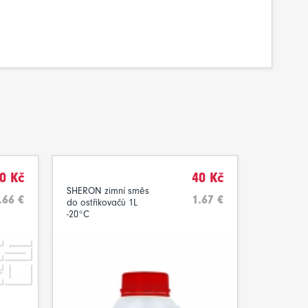
0 Kč
40 Kč
SHERON zimní směs
.66 €
1.67 €
do ostřikovačů 1L
-20°C