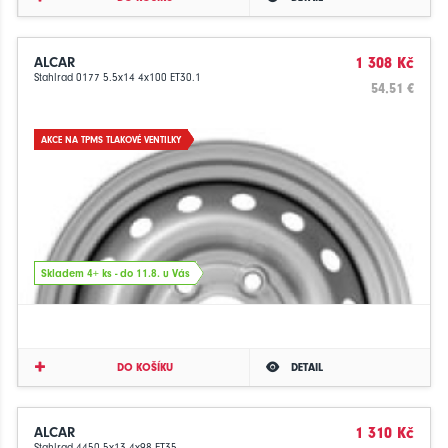
ALCAR
1 308 Kč
Stahlrad 0177 5.5x14 4x100 ET30.1
54.51 €
AKCE NA TPMS TLAKOVÉ VENTILKY
Skladem 4+ ks - do 11.8. u Vás
DO KOŠÍKU
DETAIL
ALCAR
1 310 Kč
Stahlrad 4450 5x13 4x98 ET35