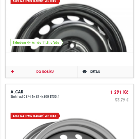
AKCE NA TPMS TLAKOVÉ VENTILKY
Skladem 4+ ks - do 11.8. u Vás
DO KOŠÍKU
DETAIL
ALCAR
1 291 Kč
Stahlrad 0174 5x13 4x100 ET30.1
53.79 €
AKCE NA TPMS TLAKOVÉ VENTILKY