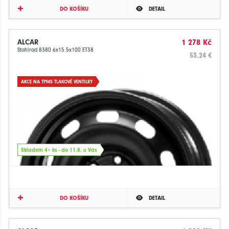
DO KOŠÍKU
DETAIL
ALCAR
1 278 Kč
Stahlrad 8380 6x15 5x100 ET38
53.24 €
AKCE NA TPMS TLAKOVÉ VENTILKY
Skladem 4+ ks - do 11.8. u Vás
DO KOŠÍKU
DETAIL