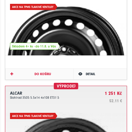
AKCE NA TPMS TLAKOVÉ VENTILKY
Skladem 4+ ks - do 11.8. u Vás
DO KOŠÍKU
DETAIL
VÝPRODEJ
ALCAR
1 251 Kč
Stahlrad 3505 5.5x14 4x108 ET37.5
52.11 €
AKCE NA TPMS TLAKOVÉ VENTILKY