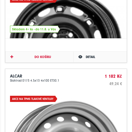
Skladem 4+ ks - do 11.8. u Vás
DO KOŠÍKU
DETAIL
ALCAR
1 182 Kč
Stahlrad 0173 4.5x13 4x100 ET30.1
49.24 €
AKCE NA TPMS TLAKOVÉ VENTILKY