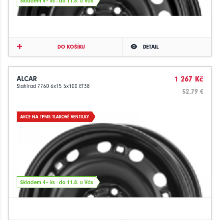
Skladem 4+ ks - do 11.8. u Vás
DO KOŠÍKU
DETAIL
ALCAR
1 267 Kč
Stahlrad 7760 6x15 5x100 ET38
52.79 €
AKCE NA TPMS TLAKOVÉ VENTILKY
Skladem 4+ ks - do 11.8. u Vás