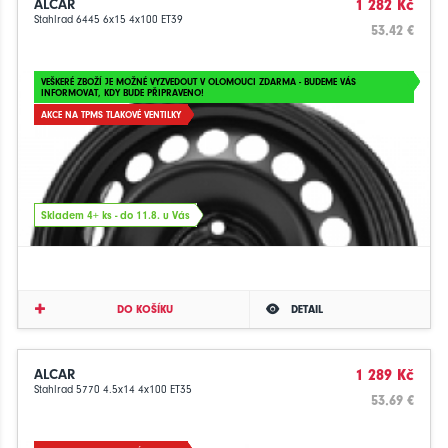
ALCAR
1 282 Kč
Stahlrad 6445 6x15 4x100 ET39
53.42 €
VEŠKERÉ ZBOŽÍ JE MOŽNÉ VYZVEDOUT V OLOMOUCI ZDARMA - BUDEME VÁS
INFORMOVAT, KDY BUDE PŘIPRAVENO!
AKCE NA TPMS TLAKOVÉ VENTILKY
Skladem 4+ ks - do 11.8. u Vás
DO KOŠÍKU
DETAIL
ALCAR
1 289 Kč
Stahlrad 5770 4.5x14 4x100 ET35
53.69 €