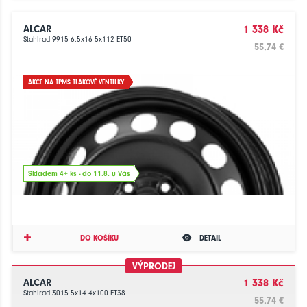
ALCAR
1 338 Kč
Stahlrad 9915 6.5x16 5x112 ET50
55.74 €
AKCE NA TPMS TLAKOVÉ VENTILKY
Skladem 4+ ks - do 11.8. u Vás
DO KOŠÍKU
DETAIL
VÝPRODEJ
ALCAR
1 338 Kč
Stahlrad 3015 5x14 4x100 ET38
55.74 €