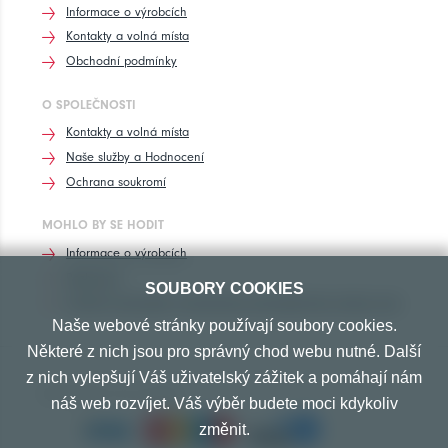
Informace o výrobcích
Kontakty a volná místa
Obchodní podmínky
O SPOLEČNOSTI
Kontakty a volná místa
Naše služby a Hodnocení
Ochrana soukromí
MOHLO BY SE HODIT
Informace o výrobcích
Rozhovory
SOUBORY COOKIES
Značení pneumatik, homologace pneumatik dle výrobců vozů
Naše webové stránky používají soubory cookies.
Některé z nich jsou pro správný chod webu nutné. Další
z nich vylepšují Váš uživatelský zážitek a pomáhají nám
PŘIJÍMÁME TYTO PLATBY
náš web rozvíjet. Váš výběr budete moci kdykoliv
změnit.