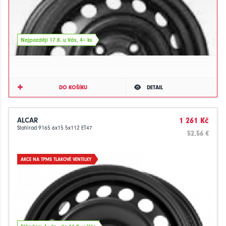
Nejpozději 17.8. u Vás, 4+ ks
DO KOŠÍKU
DETAIL
ALCAR
1 261 Kč
Stahlrad 9165 6x15 5x112 ET47
52.56 €
AKCE NA TPMS TLAKOVÉ VENTILKY