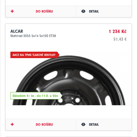
DO KOŠÍKU
DETAIL
ALCAR
1 234 Kč
Stahlrad 3055 5x14 5x100 ET38
51.43 €
AKCE NA TPMS TLAKOVÉ VENTILKY
Skladem 4+ ks - do 11.8. u Vás
DO KOŠÍKU
DETAIL