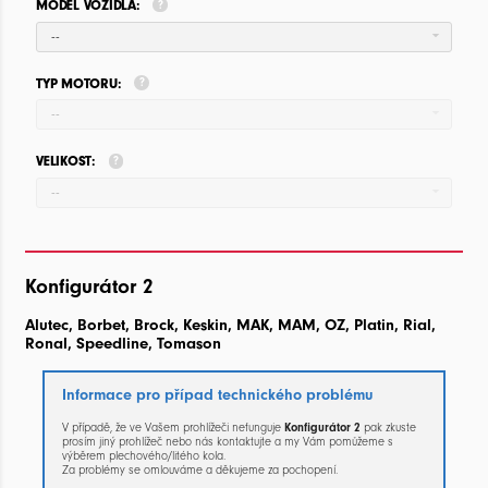
MODEL VOZIDLA:
--
TYP MOTORU:
--
VELIKOST:
--
Konfigurátor 2
Alutec, Borbet, Brock, Keskin, MAK, MAM, OZ, Platin, Rial,
Ronal, Speedline, Tomason
Informace pro případ technického problému
V případě, že ve Vašem prohlížeči nefunguje
Konfigurátor 2
pak zkuste
prosím jiný prohlížeč nebo nás kontaktujte a my Vám pomůžeme s
výběrem plechového/litého kola.
Za problémy se omlouváme a děkujeme za pochopení.