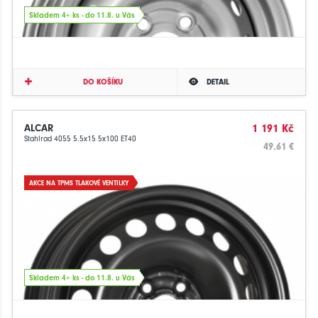
Skladem 4+ ks - do 11.8. u Vás
DO KOŠÍKU
DETAIL
ALCAR
1 191 Kč
Stahlrad 4055 5.5x15 5x100 ET40
49.61 €
AKCE NA TPMS TLAKOVÉ VENTILKY
Skladem 4+ ks - do 11.8. u Vás