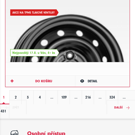
AKCE NA TPMS TLAKOVÉ VENTILKY
Nejpozději 17.8. u Vás, 4+ ks
DO KOŠÍKU
DETAIL
1
2
3
4
…
109
…
216
…
324
…
ZPĚT
DALŠÍ
431
Osobní přístup