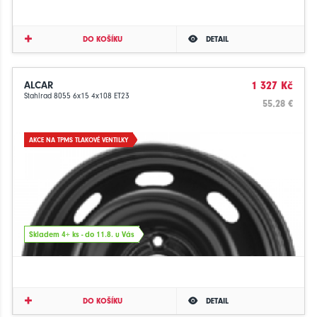
DO KOŠÍKU
DETAIL
ALCAR
1 327 Kč
Stahlrad 8055 6x15 4x108 ET23
55.28 €
AKCE NA TPMS TLAKOVÉ VENTILKY
Skladem 4+ ks - do 11.8. u Vás
DO KOŠÍKU
DETAIL