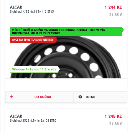
ALCAR
1 244 Kč
Stahlrad 7755 6x15 5x112 ET43
51.83 €
VEŠKERÉ ZBOŽÍ JE MOŽNÉ VYZVEDOUT V OLOMOUCI ZDARMA - BUDEME VÁS
INFORMOVAT, KDY BUDE PŘIPRAVENO!
AKCE NA TPMS TLAKOVÉ VENTILKY
Skladem 4+ ks - do 11.8. u Vás
DO KOŠÍKU
DETAIL
ALCAR
1 245 Kč
Stahlrad 8325 6.5x16 5x108 ET50
51.88 €