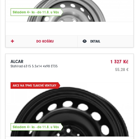
Skladem 4+ ks - do 11.8. u Vás
DO KOŠÍKU
DETAIL
ALCAR
1 327 Kč
Stahlrad 6315 5.5x14 4x98 ET35
55.28 €
AKCE NA TPMS TLAKOVÉ VENTILKY
Skladem 4+ ks - do 11.8. u Vás