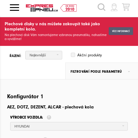
HLEDAT
Plechové disky u nás můžete zakoupit také jako
kompletní kola.
VÍCE INFORMACÍ
Na plechový disk Vám namontujeme vybranou pneumatiku, nahustíme
a vyvážíme!
Akční produkty
Nejlevnější
ŘAZENÍ:
FILTROVÁNÍ PODLE PARAMETRŮ
Konfigurátor 1
AEZ, DOTZ, DEZENT, ALCAR - plechová kola
VÝROBCE VOZIDLA:
HYUNDAI