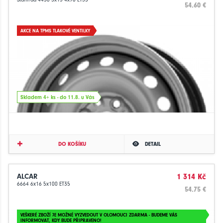
54.60 €
AKCE NA TPMS TLAKOVÉ VENTILKY
Skladem 4+ ks - do 11.8. u Vás
DO KOŠÍKU
DETAIL
ALCAR
1 314 Kč
6664 6x16 5x100 ET35
54.75 €
VEŠKERÉ ZBOŽÍ JE MOŽNÉ VYZVEDOUT V OLOMOUCI ZDARMA - BUDEME VÁS
INFORMOVAT, KDY BUDE PŘIPRAVENO!