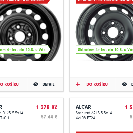
em 4+ ks - do 10.8. u Vás
Skladem 4+ ks - do 10.8. u Vá
O KOŠÍKU
DETAIL
DO KOŠÍKU
R
1 378 Kč
ALCAR
1 3
d 0175 5.5x14
Stahlrad 6215 5.5x14
57.44 €
5
T30.1
4x108 ET24