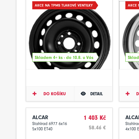
AKCE NA TPMS TLAKOVÉ VENTILKY
AKCE 
Skladem 4+ ks - do 10.8. u Vás
Sklad
DO KOŠÍKU
DETAIL
D
ALCAR
1 403 Kč
ALCA
Stahlrad 6977 6x16
Stahlra
58.46 €
5x100 ET40
4x100 