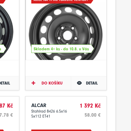
s
Skladem 4+ ks - do 10.8. u Vás
DETAIL
DO KOŠÍKU
DETAIL
87 Kč
ALCAR
1 392 Kč
Stahlrad 8426 6.5x16
7.78 €
58.00 €
5x112 ET41