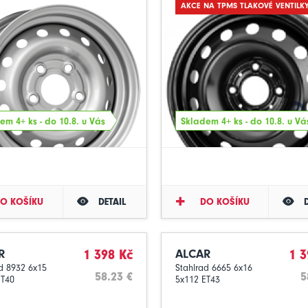
AKCE NA TPMS TLAKOVÉ VENTILK
em 4+ ks - do 10.8. u Vás
Skladem 4+ ks - do 10.8. u Vá
O KOŠÍKU
DETAIL
DO KOŠÍKU
R
1 398 Kč
ALCAR
1 3
d 8932 6x15
Stahlrad 6665 6x16
58.23 €
5
ET40
5x112 ET43