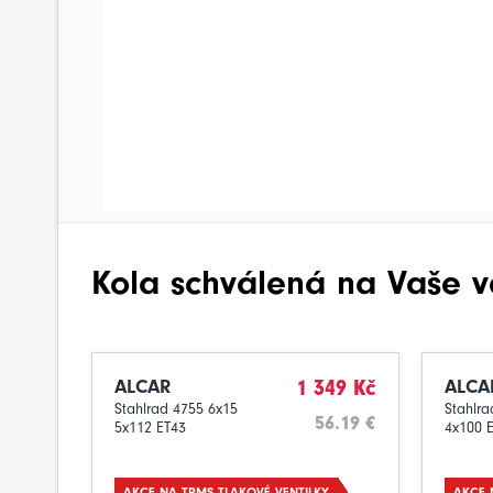
Kola schválená na Vaše v
ALCAR
1 349 Kč
ALCA
Stahlrad 4755 6x15
Stahlra
56.19 €
5x112 ET43
4x100 
AKCE NA TPMS TLAKOVÉ VENTILKY
AKCE 