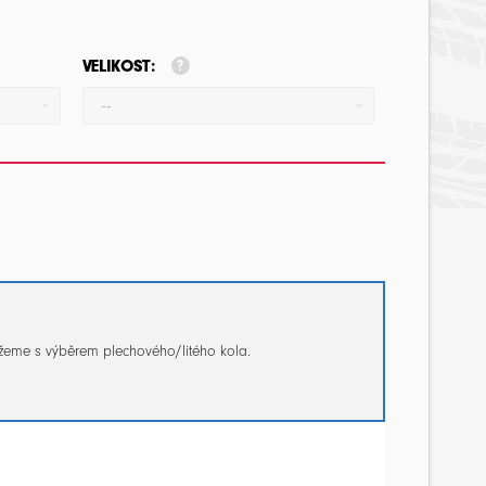
VELIKOST:
--
žeme s výběrem plechového/litého kola.