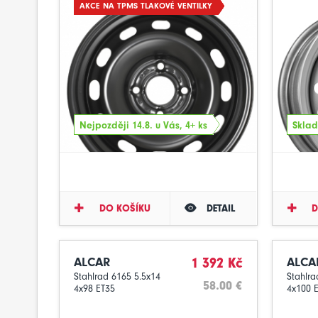
AKCE NA TPMS TLAKOVÉ VENTILKY
Nejpozději 14.8. u Vás, 4+ ks
Sklad
DO KOŠÍKU
DETAIL
D
ALCAR
1 392 Kč
ALCA
Stahlrad 6165 5.5x14
Stahlra
58.00 €
4x98 ET35
4x100 