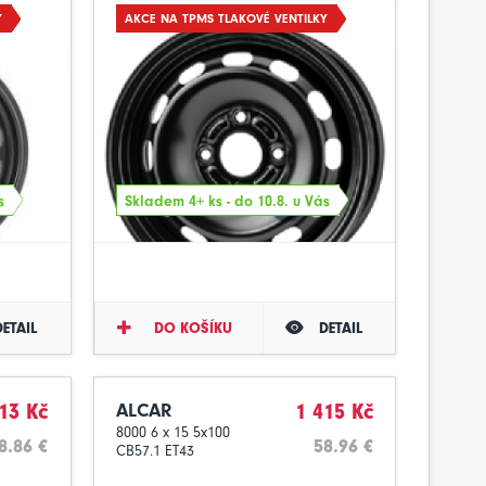
Y
AKCE NA TPMS TLAKOVÉ VENTILKY
s
Skladem 4+ ks - do 10.8. u Vás
DETAIL
DO KOŠÍKU
DETAIL
13 Kč
ALCAR
1 415 Kč
8000 6 x 15 5x100
8.86 €
58.96 €
CB57.1 ET43