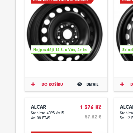
Nejpozději 14.8. u Vás, 4+ ks
Sklad
DO KOŠÍKU
DETAIL
D
ALCAR
1 376 Kč
ALCA
Stahlrad 4095 6x15
Stahlra
57.32 €
4x108 ET45
5x112 E