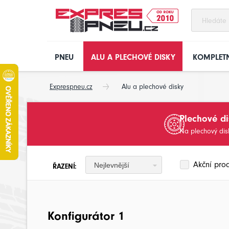
PNEU
ALU A PLECHOVÉ DISKY
KOMPLETN
Exprespneu.cz
Alu a plechové disky
Plechové di
Na plechový di
Akční pro
Nejlevnější
ŘAZENÍ:
Konfigurátor 1