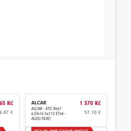
65 Kč
ALCAR
1 370 Kč
ALCAR - KFZ 8667
6.87 €
57.10 €
6,5Jx16 5x112 ET46 -
AUDI/SEAT/
ŠKODA/VOLKSWAGEN
Y
AKCE NA TPMS TLAKOVÉ VENTILKY