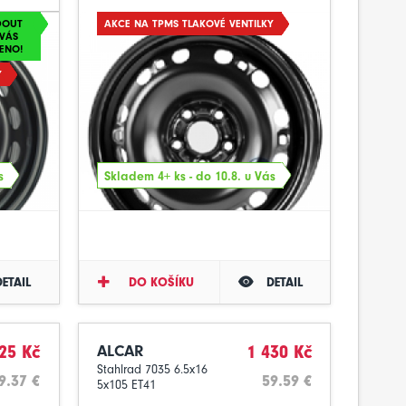
DOUT
AKCE NA TPMS TLAKOVÉ VENTILKY
VÁS
ENO!
Y
s
Skladem 4+ ks - do 10.8. u Vás
DETAIL
DO KOŠÍKU
DETAIL
25 Kč
ALCAR
1 430 Kč
Stahlrad 7035 6.5x16
9.37 €
59.59 €
5x105 ET41