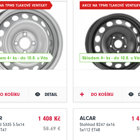
NA TPMS TLAKOVÉ VENTILKY
AKCE NA TPMS TLAKOVÉ VENTILK
em 4+ ks - do 10.8. u Vás
Skladem 4+ ks - do 10.8. u Vá
O KOŠÍKU
DETAIL
DO KOŠÍKU
R
1 408 Kč
ALCAR
1 4
d 5335 5.5x14
Stahlrad 8247 6x16
58.69 €
5
ET47
5x112 ET48