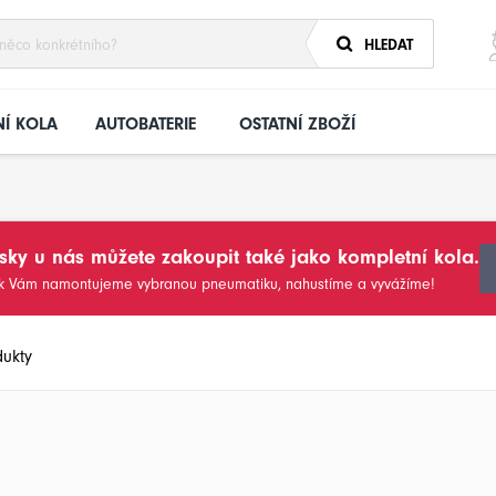
HLEDAT
Í KOLA
AUTOBATERIE
OSTATNÍ ZBOŽÍ
sky u nás můžete zakoupit také jako kompletní kola.
sk Vám namontujeme vybranou pneumatiku, nahustíme a vyvážíme!
dukty