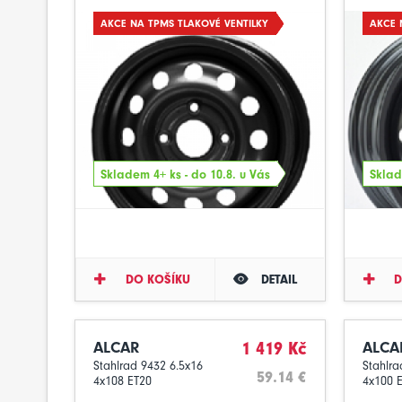
AKCE NA TPMS TLAKOVÉ VENTILKY
AKCE 
Skladem 4+ ks - do 10.8. u Vás
Sklad
DO KOŠÍKU
DETAIL
D
ALCAR
1 419 Kč
ALCA
Stahlrad 9432 6.5x16
Stahlra
59.14 €
4x108 ET20
4x100 