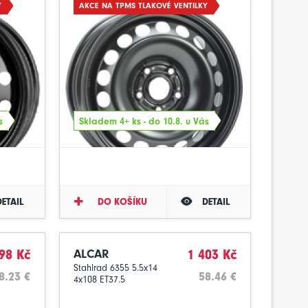
Y
AKCE NA TPMS TLAKOVÉ VENTILKY
s
Skladem 4+ ks - do 10.8. u Vás
DETAIL
DO KOŠÍKU
DETAIL
98 Kč
ALCAR
1 403 Kč
Stahlrad 6355 5.5x14
8.23 €
58.46 €
4x108 ET37.5