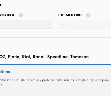
a
VOZIDLA:
TYP MOTORU:
--
OZ, Platin, Rial, Ronal, Speedline, Tomason
blému
átor 2
pak zkuste prosím jiný prohlížeč nebo nás kontaktujte a my Vám pomů
í.