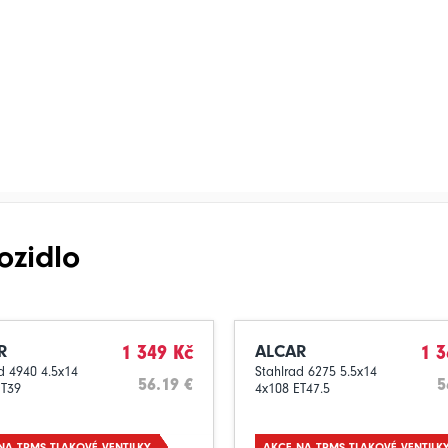
ozidlo
R
1 349 Kč
ALCAR
1 3
d 4940 4.5x14
Stahlrad 6275 5.5x14
56.19 €
5
ET39
4x108 ET47.5
NA TPMS TLAKOVÉ VENTILKY
AKCE NA TPMS TLAKOVÉ VENTILK