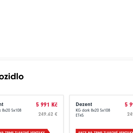
ozidlo
nt
5 991 Kč
Dezent
5 9
k 8x20 5x108
KG dark 8x20 5x108
249.62 €
24
ET45
NA TPMS TLAKOVÉ VENTILKY
AKCE NA TPMS TLAKOVÉ VENTILK