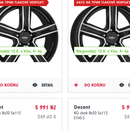
NA TPMS TLAKOVÉ VENTILKY
AKCE NA TPMS TLAKOVÉ VENTILK
zději 13.8. u Vás, 4+ ks
Nejpozději 13.8. u Vás, 4+ ks
O KOŠÍKU
DETAIL
DO KOŠÍKU
nt
5 991 Kč
Dezent
5 9
k 8x20 5x112
KG dark 8x20 5x112
249.62 €
24
ET45.5