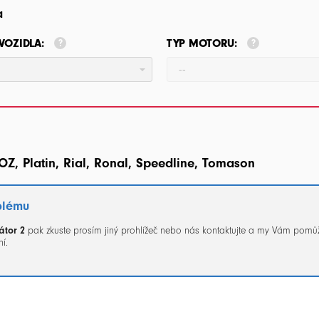
a
VOZIDLA:
TYP MOTORU:
--
OZ, Platin, Rial, Ronal, Speedline, Tomason
blému
átor 2
pak zkuste prosím jiný prohlížeč nebo nás kontaktujte a my Vám pomů
í.