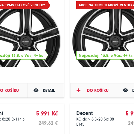
NA TPMS TLAKOVÉ VENTILKY
AKCE NA TPMS TLAKOVÉ VENTILK
zději 13.8. u Vás, 4+ ks
Nejpozději 13.8. u Vás, 4+ ks
O KOŠÍKU
DETAIL
DO KOŠÍKU
nt
5 991 Kč
Dezent
5 9
 8x20 5x114.3
KG dark 8.5x20 5x108
249.62 €
24
ET45