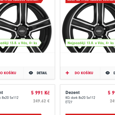
zději 13.8. u Vás, 4+ ks
Nejpozději 13.8. u Vás, 4+ ks
O KOŠÍKU
DETAIL
DO KOŠÍKU
nt
5 991 Kč
Dezent
5 9
k 8x20 5x112
KG dark 8x20 5x112
249.62 €
24
ET27