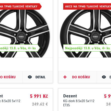
NA TPMS TLAKOVÉ VENTILKY
AKCE NA TPMS TLAKOVÉ VENTILK
zději 13.8. u Vás, 4+ ks
Nejpozději 13.8. u Vás, 4+ ks
O KOŠÍKU
DETAIL
DO KOŠÍKU
nt
5 991 Kč
Dezent
5 9
 8.5x20 5x112
KG dark 8.5x20 5x112
249.62 €
24
ET35