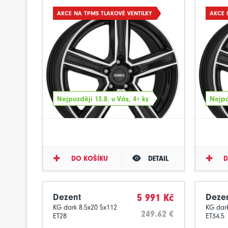
AKCE NA TPMS TLAKOVÉ VENTILKY
AKCE 
Nejpozději 13.8. u Vás, 4+ ks
Nejpo
DO KOŠÍKU
DETAIL
D
Dezent
5 991 Kč
Deze
KG dark 8.5x20 5x112
KG dark
249.62 €
ET28
ET34.5