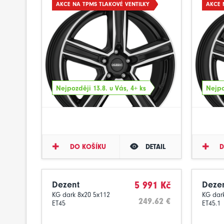
AKCE NA TPMS TLAKOVÉ VENTILKY
AKCE 
Nejpozději 13.8. u Vás, 4+ ks
Nejpo
DO KOŠÍKU
DETAIL
D
Dezent
5 991 Kč
Deze
KG dark 8x20 5x112
KG dar
249.62 €
ET45
ET45.1