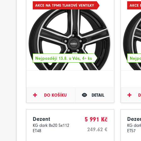
AKCE NA TPMS TLAKOVÉ VENTILKY
AKCE 
Nejpozději 13.8. u Vás, 4+ ks
Nejpo
DO KOŠÍKU
DETAIL
D
Dezent
5 991 Kč
Deze
KG dark 8x20 5x112
KG dark
249.62 €
ET48
ET57