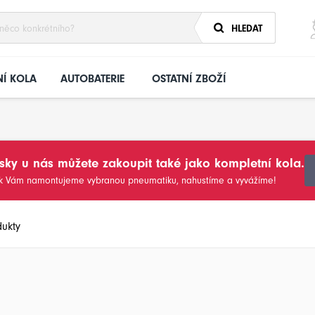
HLEDAT
Í KOLA
AUTOBATERIE
OSTATNÍ ZBOŽÍ
sky u nás můžete zakoupit také jako kompletní kola.
sk Vám namontujeme vybranou pneumatiku, nahustíme a vyvážíme!
dukty