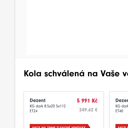
Kola schválená na Vaše v
Dezent
5 991 Kč
Deze
KG dark 8.5x20 5x112
KG dar
249.62 €
ET24
ET40
AKCE NA TPMS TLAKOVÉ VENTILKY
AKCE 