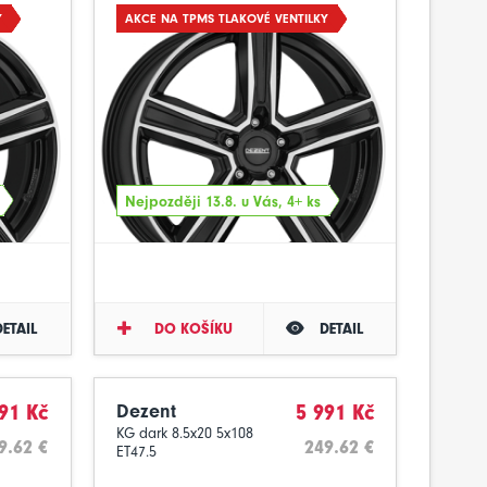
Y
AKCE NA TPMS TLAKOVÉ VENTILKY
Nejpozději 13.8. u Vás, 4+ ks
DETAIL
DO KOŠÍKU
DETAIL
91 Kč
Dezent
5 991 Kč
KG dark 8.5x20 5x108
9.62 €
249.62 €
ET47.5