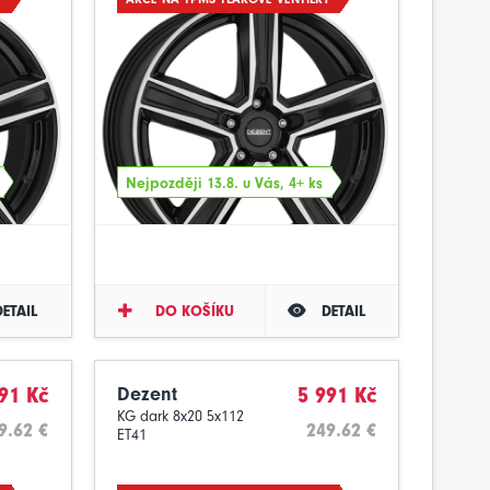
Nejpozději 13.8. u Vás, 4+ ks
DETAIL
DO KOŠÍKU
DETAIL
91 Kč
Dezent
5 991 Kč
KG dark 8x20 5x112
9.62 €
249.62 €
ET41