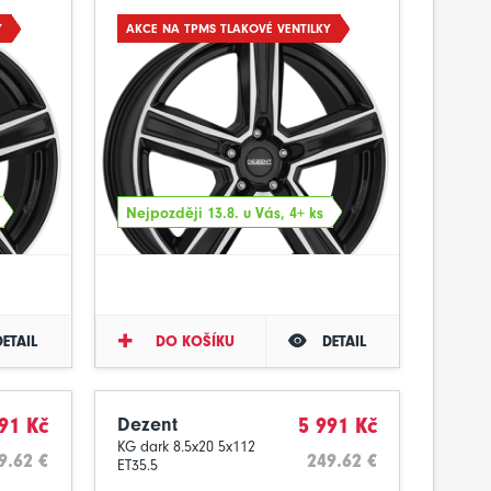
Y
AKCE NA TPMS TLAKOVÉ VENTILKY
Nejpozději 13.8. u Vás, 4+ ks
DETAIL
DO KOŠÍKU
DETAIL
91 Kč
Dezent
5 991 Kč
KG dark 8.5x20 5x112
9.62 €
249.62 €
ET35.5