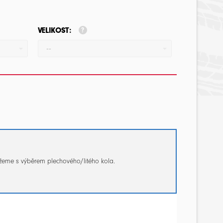
VELIKOST:
--
žeme s výběrem plechového/litého kola.