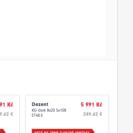
91 Kč
Dezent
5 991 Kč
KG dark 8x20 5x108
9.62 €
249.62 €
ET48.5
Y
AKCE NA TPMS TLAKOVÉ VENTILKY