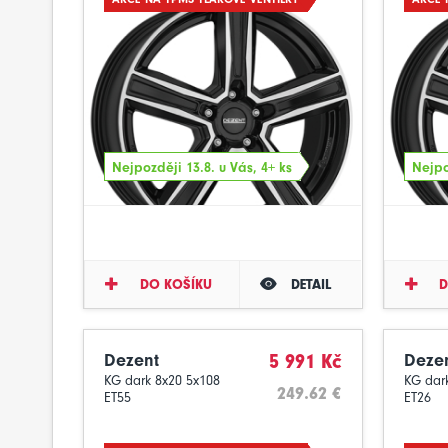
Nejpozději 13.8. u Vás, 4+ ks
Nejpo
DO KOŠÍKU
DETAIL
D
Dezent
5 991 Kč
Deze
KG dark 8x20 5x108
KG dar
249.62 €
ET55
ET26