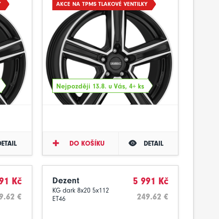
Y
AKCE NA TPMS TLAKOVÉ VENTILKY
Nejpozději 13.8. u Vás, 4+ ks
DETAIL
DO KOŠÍKU
DETAIL
91 Kč
Dezent
5 991 Kč
KG dark 8x20 5x112
9.62 €
249.62 €
ET46