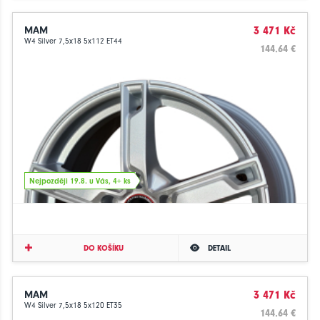
MAM
3 471 Kč
W4 Silver 7,5x18 5x112 ET44
144.64 €
Nejpozději 19.8. u Vás, 4+ ks
DO KOŠÍKU
DETAIL
MAM
3 471 Kč
W4 Silver 7,5x18 5x120 ET35
144.64 €