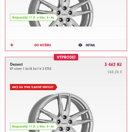
Nejpozději 17.8. u Vás, 4+ ks
DO KOŠÍKU
DETAIL
VÝPRODEJ
Dezent
3 462 Kč
KF silver 7.5x18 5x114.3 ET55
144.24 €
AKCE NA TPMS TLAKOVÉ VENTILKY
Nejpozději 17.8. u Vás, 4+ ks