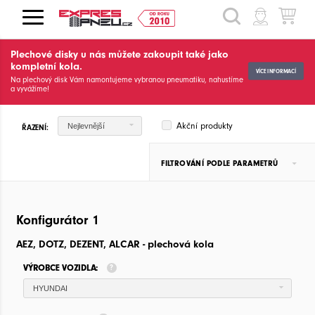
HLEDAT
Plechové disky u nás můžete zakoupit také jako
kompletní kola.
VÍCE INFORMACÍ
Na plechový disk Vám namontujeme vybranou pneumatiku, nahustíme
a vyvážíme!
Akční produkty
Nejlevnější
ŘAZENÍ:
FILTROVÁNÍ PODLE PARAMETRŮ
Konfigurátor 1
AEZ, DOTZ, DEZENT, ALCAR - plechová kola
VÝROBCE VOZIDLA:
HYUNDAI