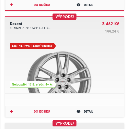
DO KOŠÍKU
DETAIL
VÝPRODEJ
Dezent
3 462 Kč
KF silver 7.5x18 5x114.3 ET45
144.24 €
AKCE NA TPMS TLAKOVÉ VENTILKY
Nejpozději 17.8. u Vás, 4+ ks
DO KOŠÍKU
DETAIL
VÝPRODEJ