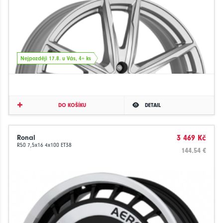
Nejpozději 17.8. u Vás, 4+ ks
DO KOŠÍKU
DETAIL
Ronal
3 469 Kč
R50 7,5x16 4x100 ET38
144.54 €