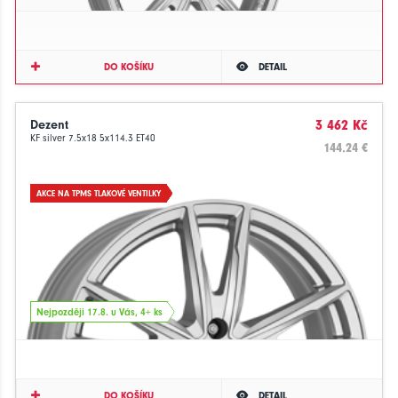
DO KOŠÍKU
DETAIL
Dezent
3 462 Kč
KF silver 7.5x18 5x114.3 ET40
144.24 €
AKCE NA TPMS TLAKOVÉ VENTILKY
Nejpozději 17.8. u Vás, 4+ ks
DO KOŠÍKU
DETAIL