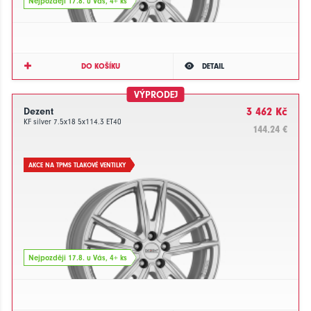
Nejpozději 17.8. u Vás, 4+ ks
DO KOŠÍKU
DETAIL
VÝPRODEJ
Dezent
3 462 Kč
KF silver 7.5x18 5x114.3 ET40
144.24 €
AKCE NA TPMS TLAKOVÉ VENTILKY
Nejpozději 17.8. u Vás, 4+ ks