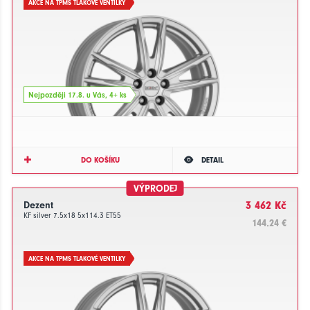
AKCE NA TPMS TLAKOVÉ VENTILKY
Nejpozději 17.8. u Vás, 4+ ks
DO KOŠÍKU
DETAIL
VÝPRODEJ
Dezent
3 462 Kč
KF silver 7.5x18 5x114.3 ET55
144.24 €
AKCE NA TPMS TLAKOVÉ VENTILKY