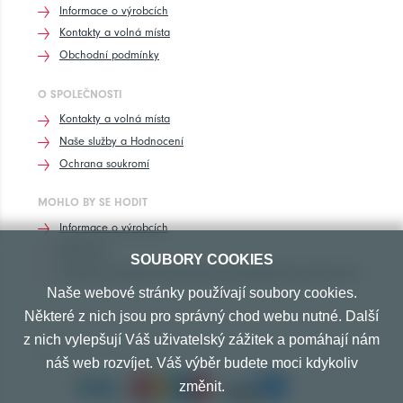
Informace o výrobcích
Kontakty a volná místa
Obchodní podmínky
O SPOLEČNOSTI
Kontakty a volná místa
Naše služby a Hodnocení
Ochrana soukromí
MOHLO BY SE HODIT
Informace o výrobcích
Rozhovory
SOUBORY COOKIES
Značení pneumatik, homologace pneumatik dle výrobců vozů
Naše webové stránky používají soubory cookies.
Některé z nich jsou pro správný chod webu nutné. Další
z nich vylepšují Váš uživatelský zážitek a pomáhají nám
PŘIJÍMÁME TYTO PLATBY
náš web rozvíjet. Váš výběr budete moci kdykoliv
změnit.