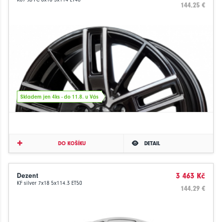
144.25 €
Skladem jen 4ks - do 11.8. u Vás
DO KOŠÍKU
DETAIL
Dezent
3 463 Kč
KF silver 7x18 5x114.3 ET50
144.29 €