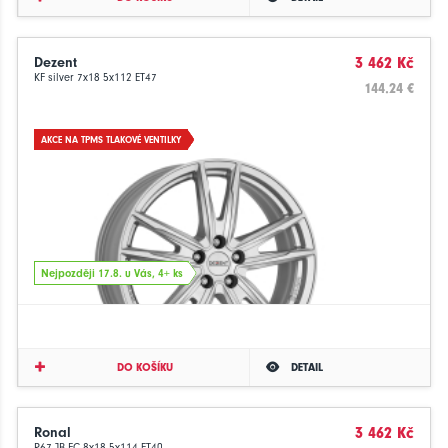
Dezent
3 462 Kč
KF silver 7x18 5x112 ET47
144.24 €
AKCE NA TPMS TLAKOVÉ VENTILKY
Nejpozději 17.8. u Vás, 4+ ks
DO KOŠÍKU
DETAIL
Ronal
3 462 Kč
R67 JB FC 8x18 5x114 ET40