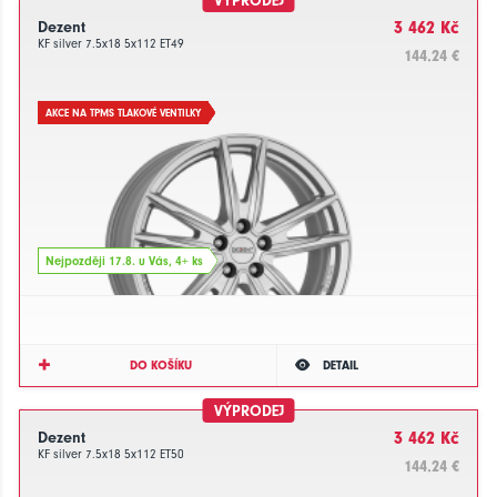
VÝPRODEJ
Dezent
3 462 Kč
KF silver 7.5x18 5x112 ET49
144.24 €
AKCE NA TPMS TLAKOVÉ VENTILKY
Nejpozději 17.8. u Vás, 4+ ks
DO KOŠÍKU
DETAIL
VÝPRODEJ
Dezent
3 462 Kč
KF silver 7.5x18 5x112 ET50
144.24 €