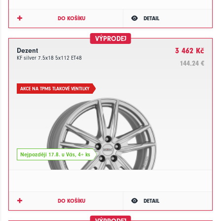
DO KOŠÍKU
DETAIL
VÝPRODEJ
Dezent
3 462 Kč
KF silver 7.5x18 5x112 ET48
144.24 €
AKCE NA TPMS TLAKOVÉ VENTILKY
Nejpozději 17.8. u Vás, 4+ ks
DO KOŠÍKU
DETAIL