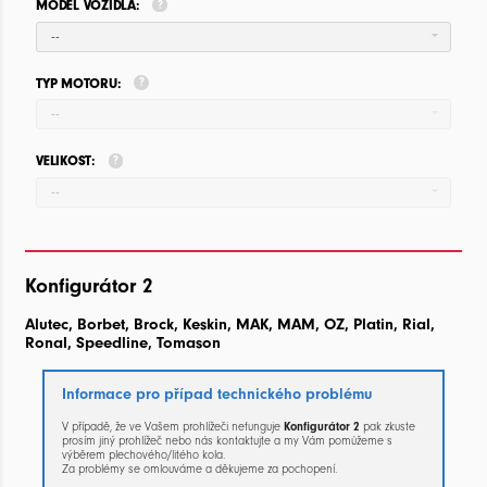
MODEL VOZIDLA:
--
TYP MOTORU:
--
VELIKOST:
--
Konfigurátor 2
Alutec, Borbet, Brock, Keskin, MAK, MAM, OZ, Platin, Rial,
Ronal, Speedline, Tomason
Informace pro případ technického problému
V případě, že ve Vašem prohlížeči nefunguje
Konfigurátor 2
pak zkuste
prosím jiný prohlížeč nebo nás kontaktujte a my Vám pomůžeme s
výběrem plechového/litého kola.
Za problémy se omlouváme a děkujeme za pochopení.