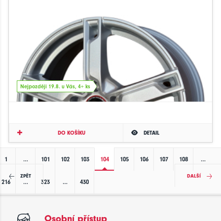
Nejpozději 19.8. u Vás, 4+ ks
DO KOŠÍKU
DETAIL
1
…
101
102
103
104
105
106
107
108
…
ZPĚT
DALŠÍ
216
…
323
…
430
Osobní přístup