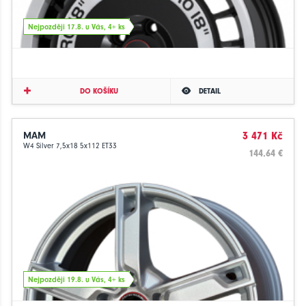
Nejpozději 17.8. u Vás, 4+ ks
DO KOŠÍKU
DETAIL
MAM
3 471 Kč
W4 Silver 7,5x18 5x112 ET33
144.64 €
Nejpozději 19.8. u Vás, 4+ ks