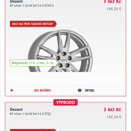
Dezent
3 462 Kč
KF silver 7.5x18 5x114.3 ET49.5
144.24 €
AKCE NA TPMS TLAKOVÉ VENTILKY
Nejpozději 17.8. u Vás, 4+ ks
DO KOŠÍKU
DETAIL
VÝPRODEJ
Dezent
3 462 Kč
KF silver 7.5x18 5x114.3 ET52
144.24 €