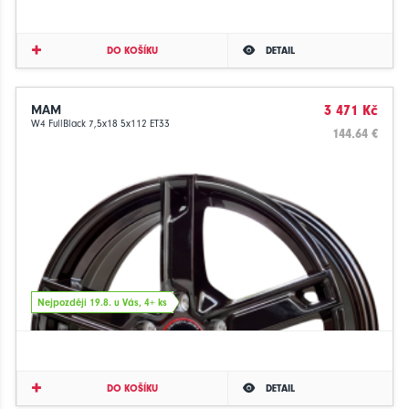
DO KOŠÍKU
DETAIL
MAM
3 471 Kč
W4 FullBlack 7,5x18 5x112 ET33
144.64 €
Nejpozději 19.8. u Vás, 4+ ks
DO KOŠÍKU
DETAIL