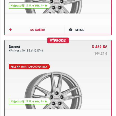
Nejpozději 17.8. u Vás, 4+ ks
DO KOŠÍKU
DETAIL
VÝPRODEJ
Dezent
3 462 Kč
KF silver 7.5x18 5x112 ET46
144.24 €
AKCE NA TPMS TLAKOVÉ VENTILKY
Nejpozději 17.8. u Vás, 4+ ks