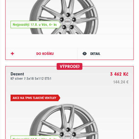
Nejpozději 17.8. u Vás, 4+ ks
DO KOŠÍKU
DETAIL
VÝPRODEJ
Dezent
3 462 Kč
KF silver 7.5x18 5x112 ET51
144.24 €
AKCE NA TPMS TLAKOVÉ VENTILKY