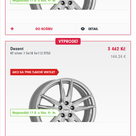
Nejpozději 17.8. u Vás, 4+ ks
DO KOŠÍKU
DETAIL
VÝPRODEJ
Dezent
3 462 Kč
KF silver 7.5x18 5x112 ET50
144.24 €
AKCE NA TPMS TLAKOVÉ VENTILKY
Nejpozději 17.8. u Vás, 4+ ks