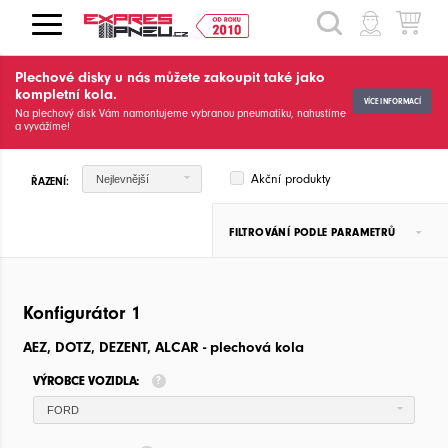
HLEDAT
Plechové disky u nás můžete zakoupit také jako
kompletní kola.
VÍCE INFORMACÍ
Na plechový disk Vám namontujeme vybranou pneumatiku, nahustíme
a vyvážíme!
Akční produkty
Nejlevnější
ŘAZENÍ:
FILTROVÁNÍ PODLE PARAMETRŮ
Konfigurátor 1
AEZ, DOTZ, DEZENT, ALCAR - plechová kola
VÝROBCE VOZIDLA:
FORD