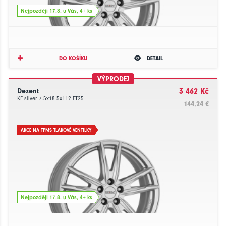
Nejpozději 17.8. u Vás, 4+ ks
DO KOŠÍKU
DETAIL
VÝPRODEJ
Dezent
3 462 Kč
KF silver 7.5x18 5x112 ET25
144.24 €
AKCE NA TPMS TLAKOVÉ VENTILKY
Nejpozději 17.8. u Vás, 4+ ks