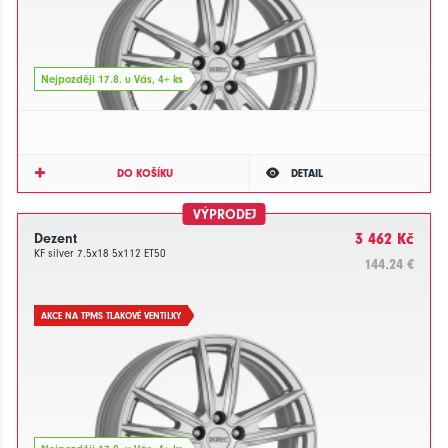
Nejpozději 17.8. u Vás, 4+ ks
DO KOŠÍKU
DETAIL
VÝPRODEJ
Dezent
3 462 Kč
KF silver 7.5x18 5x112 ET50
144.24 €
AKCE NA TPMS TLAKOVÉ VENTILKY