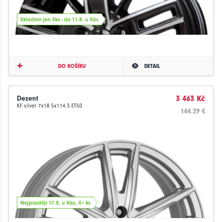
Skladem jen 4ks - do 11.8. u Vás
DO KOŠÍKU
DETAIL
Dezent
3 463 Kč
KF silver 7x18 5x114.3 ET50
144.29 €
Nejpozději 17.8. u Vás, 4+ ks