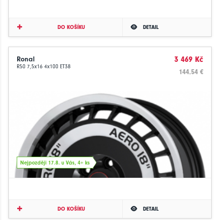
DO KOŠÍKU
DETAIL
Ronal
3 469 Kč
R50 7,5x16 4x100 ET38
144.54 €
Nejpozději 17.8. u Vás, 4+ ks
DO KOŠÍKU
DETAIL