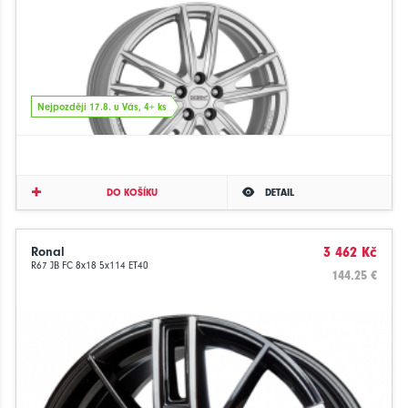
Nejpozději 17.8. u Vás, 4+ ks
DO KOŠÍKU
DETAIL
Ronal
3 462 Kč
R67 JB FC 8x18 5x114 ET40
144.25 €