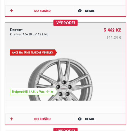
DO KOŠÍKU
DETAIL
VÝPRODEJ
Dezent
3 462 Kč
KF silver 7.5x18 5x112 ET40
144.24 €
AKCE NA TPMS TLAKOVÉ VENTILKY
Nejpozději 17.8. u Vás, 4+ ks
DO KOŠÍKU
DETAIL