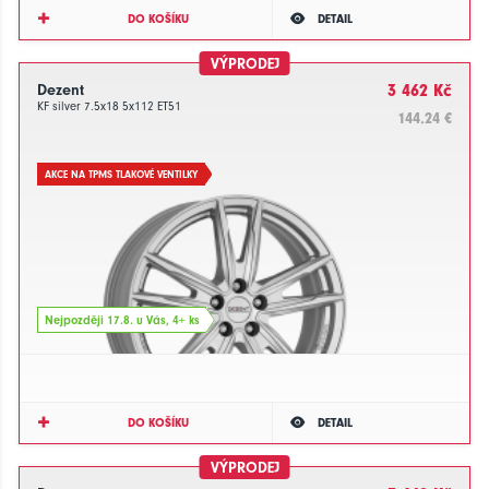
DO KOŠÍKU
DETAIL
VÝPRODEJ
Dezent
3 462 Kč
KF silver 7.5x18 5x112 ET51
144.24 €
AKCE NA TPMS TLAKOVÉ VENTILKY
Nejpozději 17.8. u Vás, 4+ ks
DO KOŠÍKU
DETAIL
VÝPRODEJ