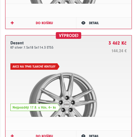
DO KOŠÍKU
DETAIL
VÝPRODEJ
Dezent
3 462 Kč
KF silver 7.5x18 5x114.3 ET55
144.24 €
AKCE NA TPMS TLAKOVÉ VENTILKY
Nejpozději 17.8. u Vás, 4+ ks
DO KOŠÍKU
DETAIL