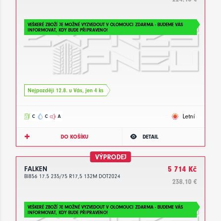
VEŠKERÉ ZBOŽÍ JE MOŽNÉ VYZVEDOUT V OLOMOUCI ZDARMA - BUDEME VÁS
INFORMOVAT, KDY BUDE PŘIPRAVENO!
Nejpozději 12.8. u Vás, jen 4 ks
Letní
C
C
A
DO KOŠÍKU
DETAIL
VÝPRODEJ
FALKEN
5 714 Kč
BI856 17.5 235/75 R17,5 132M DOT2024
238.10 €
VEŠKERÉ ZBOŽÍ JE MOŽNÉ VYZVEDOUT V OLOMOUCI ZDARMA - BUDEME VÁS
INFORMOVAT, KDY BUDE PŘIPRAVENO!