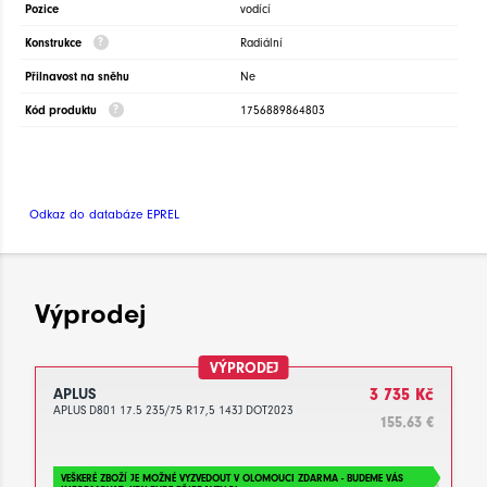
Pozice
vodící
Konstrukce
Radiální
Přilnavost na sněhu
Ne
Kód produktu
1756889864803
Odkaz do databáze EPREL
Výprodej
VÝPRODEJ
APLUS
3 735 Kč
APLUS D801 17.5 235/75 R17,5 143J DOT2023
155.63 €
VEŠKERÉ ZBOŽÍ JE MOŽNÉ VYZVEDOUT V OLOMOUCI ZDARMA - BUDEME VÁS