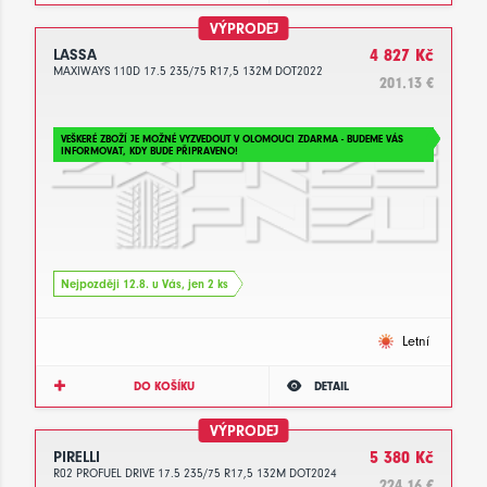
VÝPRODEJ
LASSA
4 827 Kč
MAXIWAYS 110D 17.5 235/75 R17,5 132M DOT2022
201.13 €
VEŠKERÉ ZBOŽÍ JE MOŽNÉ VYZVEDOUT V OLOMOUCI ZDARMA - BUDEME VÁS
INFORMOVAT, KDY BUDE PŘIPRAVENO!
Nejpozději 12.8. u Vás, jen 2 ks
Letní
DO KOŠÍKU
DETAIL
VÝPRODEJ
PIRELLI
5 380 Kč
R02 PROFUEL DRIVE 17.5 235/75 R17,5 132M DOT2024
224.16 €