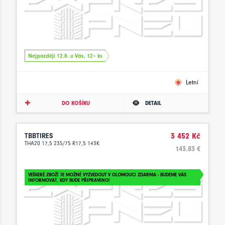
Nejpozději 12.8. u Vás, 12+ ks
Letní
DO KOŠÍKU
DETAIL
TBBTIRES
3 452 Kč
THA20 17,5 235/75 R17,5 143K
143.83 €
VEŠKERÉ ZBOŽÍ JE MOŽNÉ VYZVEDOUT V OLOMOUCI ZDARMA - BUDEME VÁS
INFORMOVAT, KDY BUDE PŘIPRAVENO!