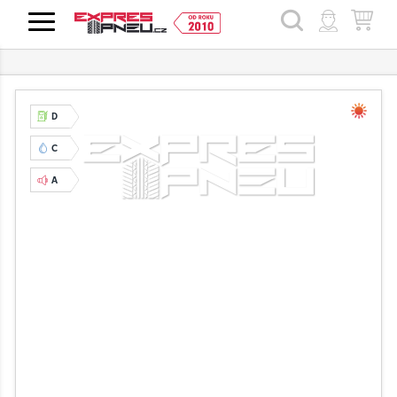
HLEDAT
D
C
A