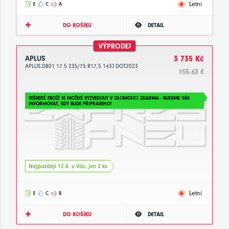
Letní
E
C
A
DO KOŠÍKU
DETAIL
VÝPRODEJ
APLUS
3 735 Kč
APLUS D801 17.5 235/75 R17,5 143J DOT2023
155.63 €
VEŠKERÉ ZBOŽÍ JE MOŽNÉ VYZVEDOUT V OLOMOUCI ZDARMA - BUDEME VÁS
INFORMOVAT, KDY BUDE PŘIPRAVENO!
Nejpozději 12.8. u Vás, jen 2 ks
Letní
E
C
B
DO KOŠÍKU
DETAIL