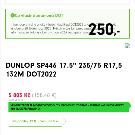
Co vlastně znamená DOT
250
Informace o týdnu a roku výroby. Například DOT2023 znamená, že pneu byla
,-
vyrobena 20 týden roku 2023. Někdy může být pneu označena DOT23 tedy
informace, že byla vyrobena v roce 2023 bez specifikovaného týdne výroby.
DUNLOP SP446 17.5" 235/75 R17,5
132M DOT2022
3 803 Kč
(158.48 €)
Cena vč. DPH
VEŠKERÉ ZBOŽÍ JE MOŽNÉ VYZVEDOUT V OLOMOUCI ZDARMA - BUDEME VÁS INFORMOVAT,
KDY BUDE PŘIPRAVENO!
Nejpozději 12.8. u Vás, jen 3 ks