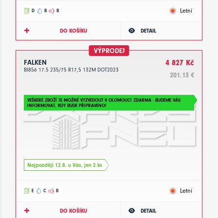
Letní
D
B
B
DO KOŠÍKU
DETAIL
VÝPRODEJ
FALKEN
4 827 Kč
BI856 17.5 235/75 R17,5 132M DOT2023
201.13 €
VEŠKERÉ ZBOŽÍ JE MOŽNÉ VYZVEDOUT V OLOMOUCI ZDARMA - BUDEME VÁS
INFORMOVAT, KDY BUDE PŘIPRAVENO!
Nejpozději 12.8. u Vás, jen 2 ks
Letní
E
C
B
DO KOŠÍKU
DETAIL