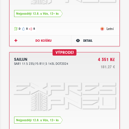
Nejpozději 12.8. u Vás, 12+ ks
Letní
D
B
B
DO KOŠÍKU
DETAIL
VÝPRODEJ
SAILUN
4 351 Kč
SAR1 17.5 235/75 R17,5 143L DOT2024
181.27 €
Nejpozději 12.8. u Vás, 12+ ks