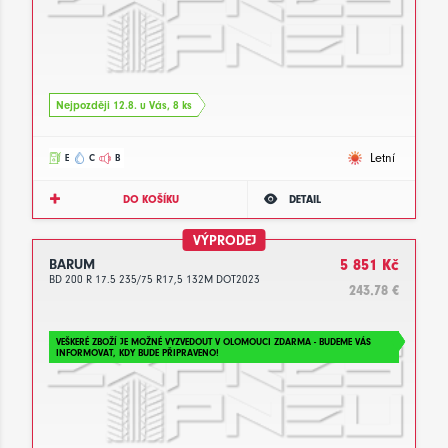
Nejpozději 12.8. u Vás, 8 ks
Letní
E
C
B
DO KOŠÍKU
DETAIL
VÝPRODEJ
BARUM
5 851 Kč
BD 200 R 17.5 235/75 R17,5 132M DOT2023
243.78 €
VEŠKERÉ ZBOŽÍ JE MOŽNÉ VYZVEDOUT V OLOMOUCI ZDARMA - BUDEME VÁS
INFORMOVAT, KDY BUDE PŘIPRAVENO!