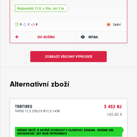
Nejpozději 12.8. u Vás, jen 2 ks
Letní
D
C
B
DO KOŠÍKU
DETAIL
ZOBRAZIT VŠECHNY VÝPRODEJE
Alternativní zboží
TBBTIRES
3 452 Kč
THT50 17,5 235/75 R17,5 143K
143.83 €
VEŠKERÉ ZBOŽÍ JE MOŽNÉ VYZVEDOUT V OLOMOUCI ZDARMA - BUDEME VÁS
INFORMOVAT, KDY BUDE PŘIPRAVENO!