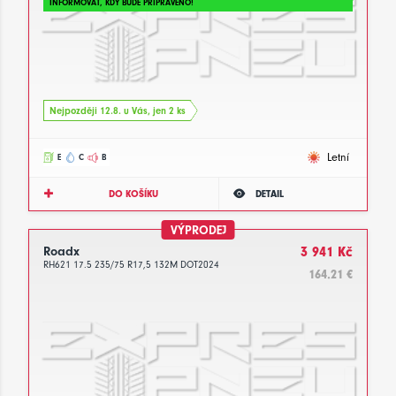
INFORMOVAT, KDY BUDE PŘIPRAVENO!
Nejpozději 12.8. u Vás, jen 2 ks
Letní
E
C
B
DO KOŠÍKU
DETAIL
VÝPRODEJ
Roadx
3 941 Kč
RH621 17.5 235/75 R17,5 132M DOT2024
164.21 €