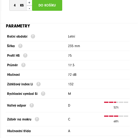
+
-
PARAMETRY
Roční období
Letní
Šířka
235 mm
Profil HS
75
Průměr
17.5
Hlučnost
72 dB
Zátěžový index Li
132
Rychlostní symbol Si
M
Valivý odpor
D
52%
Záběr na mokru
C
68%
Hlučnostní třída
A