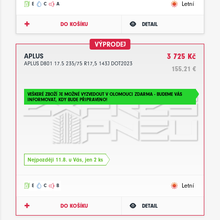
Letní
E
C
A
DO KOŠÍKU
DETAIL
VÝPRODEJ
APLUS
3 725 Kč
APLUS D801 17.5 235/75 R17,5 143J DOT2023
155.21 €
VEŠKERÉ ZBOŽÍ JE MOŽNÉ VYZVEDOUT V OLOMOUCI ZDARMA - BUDEME VÁS
INFORMOVAT, KDY BUDE PŘIPRAVENO!
Nejpozději 11.8. u Vás, jen 2 ks
Letní
E
C
B
DO KOŠÍKU
DETAIL