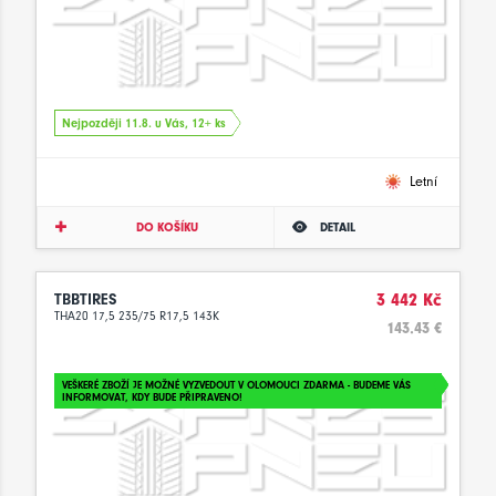
Nejpozději 11.8. u Vás, 12+ ks
Letní
DO KOŠÍKU
DETAIL
TBBTIRES
3 442 Kč
THA20 17,5 235/75 R17,5 143K
143.43 €
VEŠKERÉ ZBOŽÍ JE MOŽNÉ VYZVEDOUT V OLOMOUCI ZDARMA - BUDEME VÁS
INFORMOVAT, KDY BUDE PŘIPRAVENO!