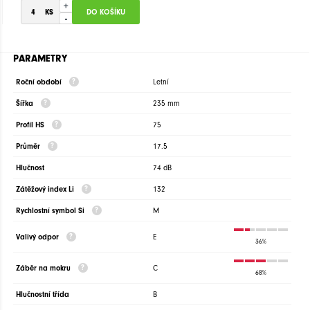
+
-
PARAMETRY
Roční období
Letní
Šířka
235 mm
Profil HS
75
Průměr
17.5
Hlučnost
74 dB
Zátěžový index Li
132
Rychlostní symbol Si
M
Valivý odpor
E
36%
Záběr na mokru
C
68%
Hlučnostní třída
B