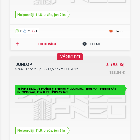
Nejpozději 11.8. u Vás, jen 2 ks
Letní
E
C
B
DO KOŠÍKU
DETAIL
VÝPRODEJ
DUNLOP
3 793 Kč
SP446 17.5" 235/75 R17,5 132M DOT2022
158.04 €
VEŠKERÉ ZBOŽÍ JE MOŽNÉ VYZVEDOUT V OLOMOUCI ZDARMA - BUDEME VÁS
INFORMOVAT, KDY BUDE PŘIPRAVENO!
Nejpozději 11.8. u Vás, jen 3 ks