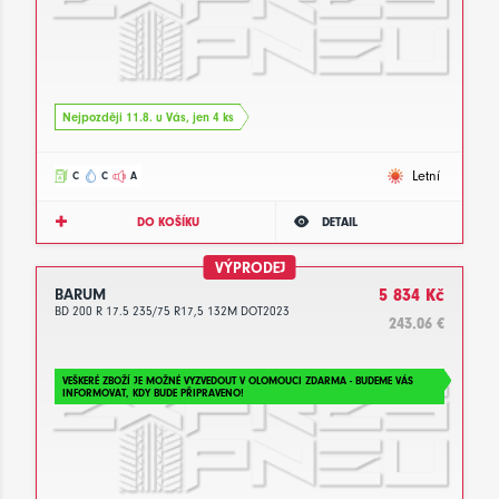
Nejpozději 11.8. u Vás, jen 4 ks
Letní
C
C
A
DO KOŠÍKU
DETAIL
VÝPRODEJ
BARUM
5 834 Kč
BD 200 R 17.5 235/75 R17,5 132M DOT2023
243.06 €
VEŠKERÉ ZBOŽÍ JE MOŽNÉ VYZVEDOUT V OLOMOUCI ZDARMA - BUDEME VÁS
INFORMOVAT, KDY BUDE PŘIPRAVENO!