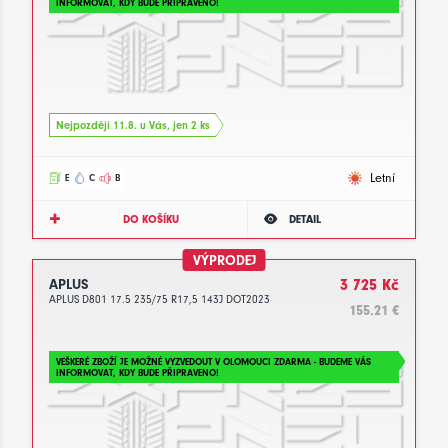
INFORMOVAT, KDY BUDE PŘIPRAVENO!
Nejpozději 11.8. u Vás, jen 2 ks
Letní
E
C
B
DO KOŠÍKU
DETAIL
VÝPRODEJ
APLUS
3 725 Kč
APLUS D801 17.5 235/75 R17,5 143J DOT2023
155.21 €
VEŠKERÉ ZBOŽÍ JE MOŽNÉ VYZVEDOUT V OLOMOUCI ZDARMA - BUDEME VÁS
INFORMOVAT, KDY BUDE PŘIPRAVENO!