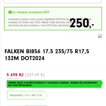
Co vlastně znamená DOT
250
Informace o týdnu a roku výroby. Například DOT2023 znamená, že pneu byla
,-
vyrobena 20 týden roku 2023. Někdy může být pneu označena DOT23 tedy
informace, že byla vyrobena v roce 2023 bez specifikovaného týdne výroby.
FALKEN BI856 17.5 235/75 R17,5
132M DOT2024
5 698 Kč
(237.40 €)
Cena vč. DPH
VEŠKERÉ ZBOŽÍ JE MOŽNÉ VYZVEDOUT V OLOMOUCI ZDARMA - BUDEME VÁS INFORMOVAT,
KDY BUDE PŘIPRAVENO!
Nejpozději 11.8. u Vás, 8 ks