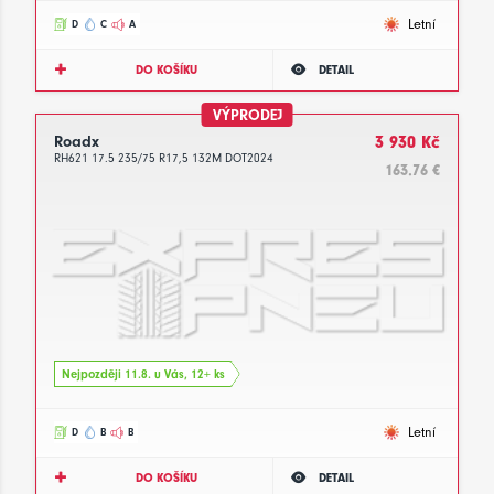
Letní
D
C
A
DO KOŠÍKU
DETAIL
VÝPRODEJ
Roadx
3 930 Kč
RH621 17.5 235/75 R17,5 132M DOT2024
163.76 €
Nejpozději 11.8. u Vás, 12+ ks
Letní
D
B
B
DO KOŠÍKU
DETAIL