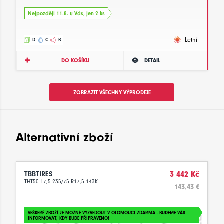
Nejpozději 11.8. u Vás, jen 2 ks
Letní
D
C
B
DO KOŠÍKU
DETAIL
ZOBRAZIT VŠECHNY VÝPRODEJE
Alternativní zboží
TBBTIRES
3 442 Kč
THT50 17,5 235/75 R17,5 143K
143.43 €
VEŠKERÉ ZBOŽÍ JE MOŽNÉ VYZVEDOUT V OLOMOUCI ZDARMA - BUDEME VÁS
INFORMOVAT, KDY BUDE PŘIPRAVENO!