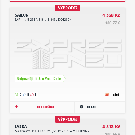
VÝPRODEJ
SAILUN
4 338 Kč
SAR1 17.5 235/75 R17,5 143L DOT2024
180.77 €
Nejpozději 11.8. u Vás, 12+ ks
Letní
D
B
B
DO KOŠÍKU
DETAIL
VÝPRODEJ
LASSA
4 813 Kč
MAXIWAYS 110D 17.5 235/75 R17,5 132M DOT2022
200.55 €