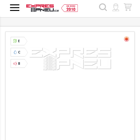
HLEDAT
E
C
B