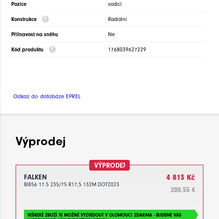
Pozice
vodící
Konstrukce
Radiální
Přilnavost na sněhu
Ne
Kód produktu
1768039627229
Odkaz do databáze EPREL
Výprodej
VÝPRODEJ
FALKEN
4 813 Kč
BI856 17.5 235/75 R17,5 132M DOT2023
200.55 €
VEŠKERÉ ZBOŽÍ JE MOŽNÉ VYZVEDOUT V OLOMOUCI ZDARMA - BUDEME VÁS