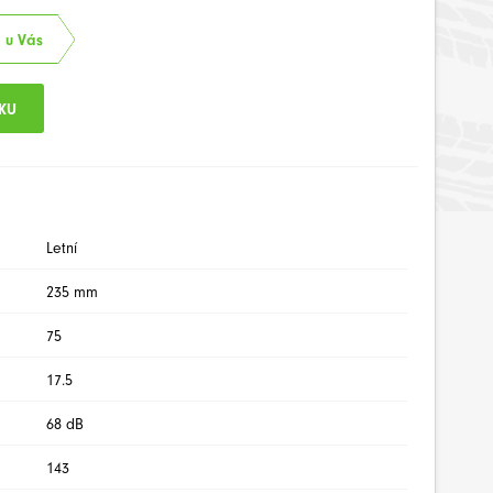
. u Vás
Letní
235 mm
75
17.5
68 dB
143