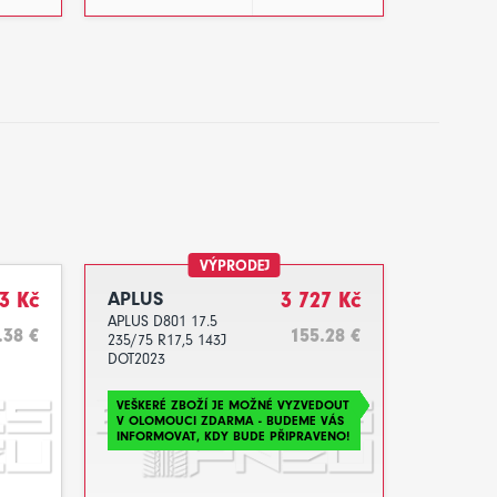
VÝPRODEJ
3 Kč
APLUS
3 727 Kč
APLUS D801 17.5
.38 €
155.28 €
235/75 R17,5 143J
DOT2023
VEŠKERÉ ZBOŽÍ JE MOŽNÉ VYZVEDOUT
V OLOMOUCI ZDARMA - BUDEME VÁS
INFORMOVAT, KDY BUDE PŘIPRAVENO!