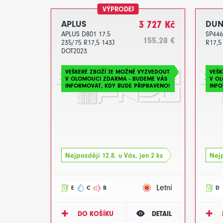
VÝPRODEJ
APLUS
3 727 Kč
DUN
APLUS D801 17.5
SP446
155.28 €
235/75 R17,5 143J
R17,5
DOT2023
VEŠKERÉ ZBOŽÍ JE MOŽNÉ VYZVEDOUT
VEŠK
V OLOMOUCI ZDARMA - BUDEME VÁS
V O
INFORMOVAT, KDY BUDE PŘIPRAVENO!
INFO
Nejpozději 12.8. u Vás, jen 2 ks
Nejp
Letní
E
C
B
D
DO KOŠÍKU
DETAIL