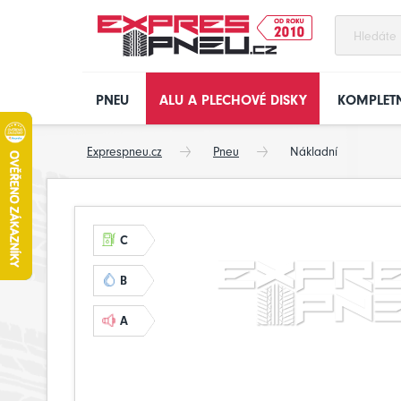
PNEU
ALU A PLECHOVÉ DISKY
KOMPLETN
Exprespneu.cz
Pneu
Nákladní
C
B
A