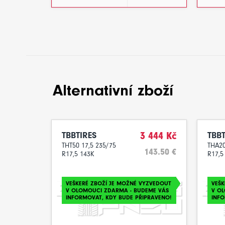
Alternativní zboží
TBBTIRES
3 444 Kč
TBBT
THT50 17,5 235/75
THA20
143.50 €
R17,5 143K
R17,5
VEŠKERÉ ZBOŽÍ JE MOŽNÉ VYZVEDOUT
VEŠK
V OLOMOUCI ZDARMA - BUDEME VÁS
V O
INFORMOVAT, KDY BUDE PŘIPRAVENO!
INFO