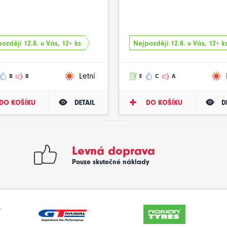
ozději 12.8. u Vás, 12+ ks
Nejpozději 12.8. u Vás, 12+ k
Letní
B
B
E
C
A
DO KOŠÍKU
DETAIL
DO KOŠÍKU
D
Levná doprava
Pouze skutečné náklady