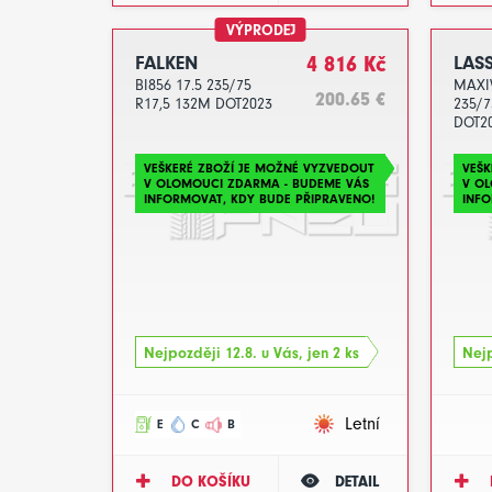
VÝPRODEJ
FALKEN
4 816 Kč
LAS
BI856 17.5 235/75
MAXI
200.65 €
R17,5 132M DOT2023
235/7
DOT2
VEŠKERÉ ZBOŽÍ JE MOŽNÉ VYZVEDOUT
VEŠK
V OLOMOUCI ZDARMA - BUDEME VÁS
V O
INFORMOVAT, KDY BUDE PŘIPRAVENO!
INFO
Nejpozději 12.8. u Vás, jen 2 ks
Nejp
Letní
E
C
B
DO KOŠÍKU
DETAIL