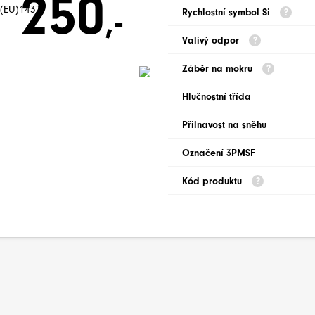
250
,-
(EU)143J
Rychlostní symbol Si
Valivý odpor
Záběr na mokru
Hlučnostní třída
Přilnavost na sněhu
Označení 3PMSF
Kód produktu