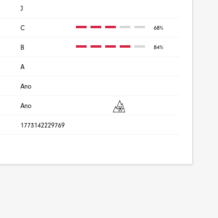
J
C
68%
B
84%
A
Ano
Ano
1773142229769