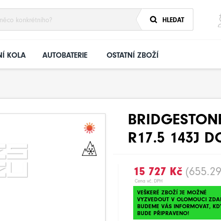
HLEDAT
Í KOLA
AUTOBATERIE
OSTATNÍ ZBOŽÍ
BRIDGESTONE 
R17.5 143J D
15 727 Kč
(655.29
Cena vč. DPH
VEŠKERÉ ZBOŽÍ JE MOŽNÉ
VYZVEDOUT V OLOMOUCI ZDA
BUDEME VÁS INFORMOVAT, KD
BUDE PŘIPRAVENO!