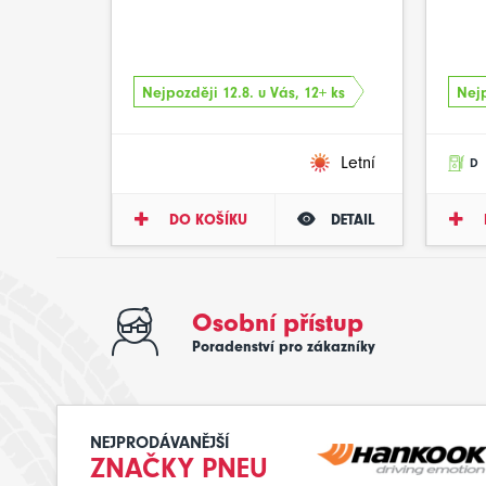
Nejpozději 12.8. u Vás, 12+ ks
Nejp
Letní
D
DO KOŠÍKU
DETAIL
Osobní přístup
Poradenství pro zákazníky
NEJPRODÁVANĚJŠÍ
ZNAČKY PNEU