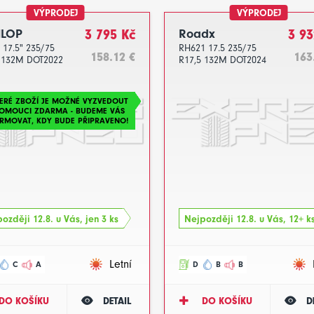
VÝPRODEJ
VÝPRODEJ
LOP
3 795 Kč
Roadx
3 93
 17.5" 235/75
RH621 17.5 235/75
158.12 €
163
 132M DOT2022
R17,5 132M DOT2024
ERÉ ZBOŽÍ JE MOŽNÉ VYZVEDOUT
LOMOUCI ZDARMA - BUDEME VÁS
RMOVAT, KDY BUDE PŘIPRAVENO!
ozději 12.8. u Vás, jen 3 ks
Nejpozději 12.8. u Vás, 12+ k
Letní
C
A
D
B
B
DO KOŠÍKU
DETAIL
DO KOŠÍKU
D