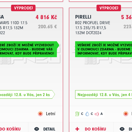
VÝPRODEJ
VÝPRODEJ
SA
4 816 Kč
PIRELLI
5 36
WAYS 110D 17.5
R02 PROFUEL DRIVE
200.65 €
223
5 R17,5 132M
17.5 235/75 R17,5
022
132M DOT2024
ERÉ ZBOŽÍ JE MOŽNÉ VYZVEDOUT
VEŠKERÉ ZBOŽÍ JE MOŽNÉ VYZVE
LOMOUCI ZDARMA - BUDEME VÁS
V OLOMOUCI ZDARMA - BUDEME 
RMOVAT, KDY BUDE PŘIPRAVENO!
INFORMOVAT, KDY BUDE PŘIPRAV
ozději 12.8. u Vás, jen 2 ks
Nejpozději 12.8. u Vás, jen 4 
Letní
C
C
A
DO KOŠÍKU
DETAIL
DO KOŠÍKU
D