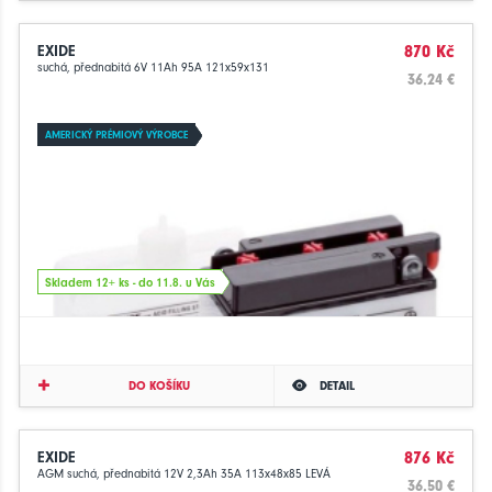
EXIDE
870 Kč
suchá, přednabitá 6V 11Ah 95A 121x59x131
36.24 €
AMERICKÝ PRÉMIOVÝ VÝROBCE
Skladem 12+ ks - do 11.8. u Vás
DO KOŠÍKU
DETAIL
EXIDE
876 Kč
AGM suchá, přednabitá 12V 2,3Ah 35A 113x48x85 LEVÁ
36.50 €