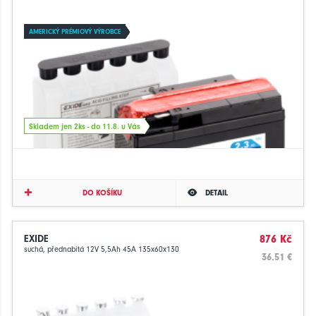
AMERICKÝ PRÉMIOVÝ VÝROBCE
Skladem jen 2ks - do 11.8. u Vás
DO KOŠÍKU
DETAIL
EXIDE
876 Kč
suchá, přednabitá 12V 5,5Ah 45A 135x60x130
36.51 €