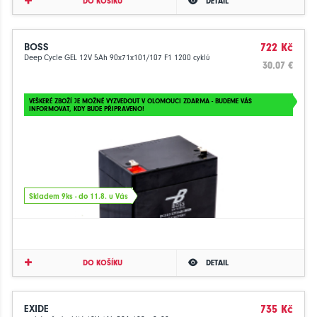
DO KOŠÍKU
DETAIL
BOSS
722 Kč
Deep Cycle GEL 12V 5Ah 90x71x101/107 F1 1200 cyklů
30.07 €
VEŠKERÉ ZBOŽÍ JE MOŽNÉ VYZVEDOUT V OLOMOUCI ZDARMA - BUDEME VÁS
INFORMOVAT, KDY BUDE PŘIPRAVENO!
Skladem 9ks - do 11.8. u Vás
DO KOŠÍKU
DETAIL
EXIDE
735 Kč