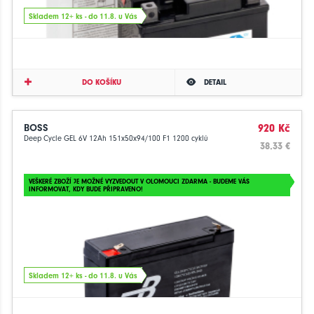
Skladem 12+ ks - do 11.8. u Vás
DO KOŠÍKU
DETAIL
BOSS
920 Kč
Deep Cycle GEL 6V 12Ah 151x50x94/100 F1 1200 cyklů
38.33 €
VEŠKERÉ ZBOŽÍ JE MOŽNÉ VYZVEDOUT V OLOMOUCI ZDARMA - BUDEME VÁS
INFORMOVAT, KDY BUDE PŘIPRAVENO!
Skladem 12+ ks - do 11.8. u Vás