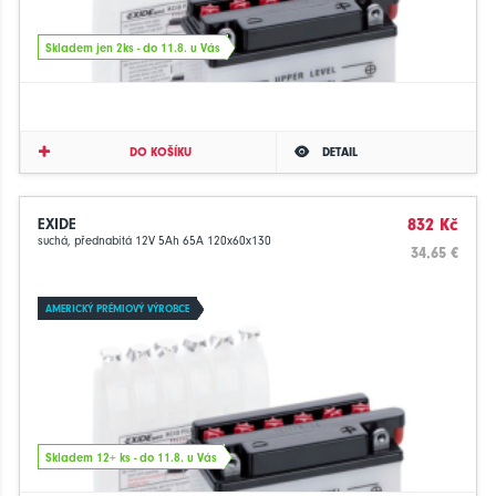
Skladem jen 2ks - do 11.8. u Vás
DO KOŠÍKU
DETAIL
EXIDE
832 Kč
suchá, přednabitá 12V 5Ah 65A 120x60x130
34.65 €
AMERICKÝ PRÉMIOVÝ VÝROBCE
Skladem 12+ ks - do 11.8. u Vás