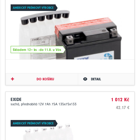
AMERICKÝ PRÉMIOVÝ VÝROBCE
Skladem 12+ ks - do 11.8. u Vás
DO KOŠÍKU
DETAIL
EXIDE
1 012 Kč
suchá, přednabitá 12V 7Ah 75A 135x75x133
42.17 €
AMERICKÝ PRÉMIOVÝ VÝROBCE