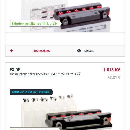
Skladem jen 2ks - do 11.8. u Vás
DO KOŠÍKU
DETAIL
EXIDE
1 013 Kč
suchá, přednabitá 12V 9Ah 100A 135x75x139 LEVÁ
42.21 €
AMERICKÝ PRÉMIOVÝ VÝROBCE