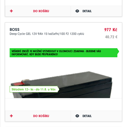
DO KOŠÍKU
DETAIL
BOSS
977 Kč
Deep Cycle GEL 12V 9Ah 151x65x94/100 F2 1200 cyklů
40.72 €
VEŠKERÉ ZBOŽÍ JE MOŽNÉ VYZVEDOUT V OLOMOUCI ZDARMA - BUDEME VÁS
INFORMOVAT, KDY BUDE PŘIPRAVENO!
Skladem 12+ ks - do 11.8. u Vás
DO KOŠÍKU
DETAIL