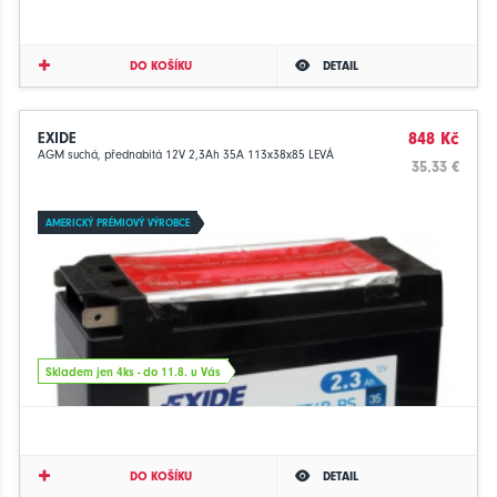
DO KOŠÍKU
DETAIL
EXIDE
848 Kč
AGM suchá, přednabitá 12V 2,3Ah 35A 113x38x85 LEVÁ
35.33 €
AMERICKÝ PRÉMIOVÝ VÝROBCE
Skladem jen 4ks - do 11.8. u Vás
DO KOŠÍKU
DETAIL