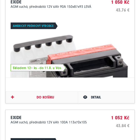
EXIDE
1 050 Kč
AGM suchá, přednabitá 12V 6Ah 90A 150x87x93 LEVÁ
43.76 €
AMERICKÝ PRÉMIOVÝ VÝROBCE
Skladem 12+ ks - do 11.8. u Vás
DO KOŠÍKU
DETAIL
EXIDE
1 052 Kč
AGM suchá, přednabitá 12V 6Ah 100A 113x70x105
43.84 €