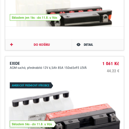
Skladem jen 1ks - do 11.8. u Vás
DO KOŠÍKU
DETAIL
EXIDE
1 061 Kč
AGM suchá, přednabitá 12V 6,5Ah 85A 150x65x93 LEVÁ
44.22 €
AMERICKÝ PRÉMIOVÝ VÝROBCE
Skladem 5ks - do 11.8. u Vás