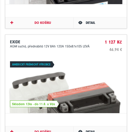
DO KOŠÍKU
DETAIL
EXIDE
1 127 Kč
AGM suchá, přednabitá 12V 8Ah 120A 150x87x105 LEVÁ
46.94 €
AMERICKÝ PRÉMIOVÝ VÝROBCE
Skladem 12ks - do 11.8. u Vás
DO KOŠÍKU
DETAIL