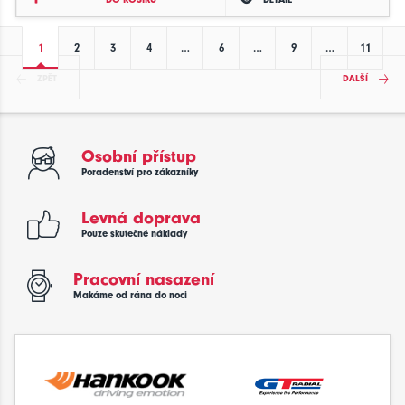
1
2
3
4
…
6
…
9
…
11
ZPĚT
DALŠÍ
Osobní přístup
Poradenství pro zákazníky
Levná doprava
Pouze skutečné náklady
Pracovní nasazení
Makáme od rána do noci