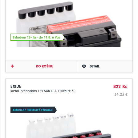
Skladem 12+ ks - do 11.8. u Vás
DO KOŠÍKU
DETAIL
EXIDE
822 Kč
suchá, přednabitá 12V 5Ah 40A 120x60x130
34.23 €
AMERICKÝ PRÉMIOVÝ VÝROBCE