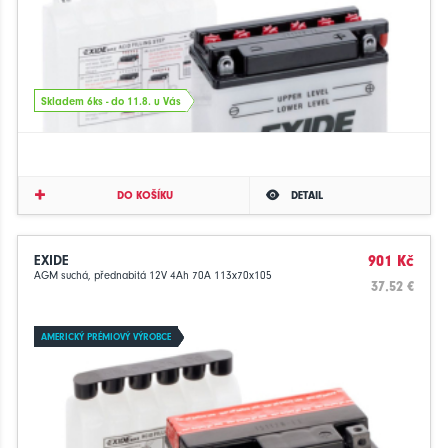
Skladem 6ks - do 11.8. u Vás
DO KOŠÍKU
DETAIL
EXIDE
901 Kč
AGM suchá, přednabitá 12V 4Ah 70A 113x70x105
37.52 €
AMERICKÝ PRÉMIOVÝ VÝROBCE