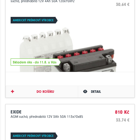
suchá, přednabitá 12V 4Ah 50A 120x70x92
30.64 €
AMERICKÝ PRÉMIOVÝ VÝROBCE
Skladem 6ks - do 11.8. u Vás
DO KOŠÍKU
DETAIL
EXIDE
810 Kč
AGM suchá, přednabitá 12V 3Ah 50A 113x70x85
33.74 €
AMERICKÝ PRÉMIOVÝ VÝROBCE