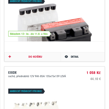
AMERICKÝ PRÉMIOVÝ VÝROBCE
Skladem 12+ ks - do 11.8. u Vás
DO KOŠÍKU
DETAIL
EXIDE
1 058 Kč
suchá, přednabitá 12V 9Ah 85A 135x75x139 LEVÁ
44.10 €
AMERICKÝ PRÉMIOVÝ VÝROBCE