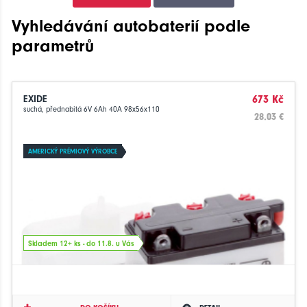
Vyhledávání autobaterií podle
parametrů
EXIDE
673 Kč
suchá, přednabitá 6V 6Ah 40A 98x56x110
28.03 €
AMERICKÝ PRÉMIOVÝ VÝROBCE
Skladem 12+ ks - do 11.8. u Vás