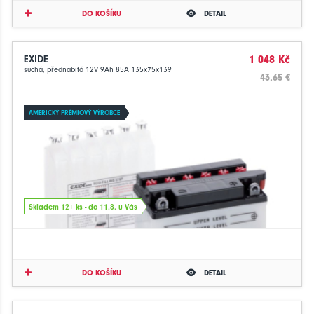
DO KOŠÍKU
DETAIL
EXIDE
1 048 Kč
suchá, přednabitá 12V 9Ah 85A 135x75x139
43.65 €
AMERICKÝ PRÉMIOVÝ VÝROBCE
Skladem 12+ ks - do 11.8. u Vás
DO KOŠÍKU
DETAIL