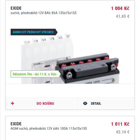
EXIDE
1 004 Kč
suchá, přednabitá 12V 8Ah 85A 135x75x133
41.83 €
AMERICKÝ PRÉMIOVÝ VÝROBCE
Skladem 9ks - do 11.8. u Vás
DO KOŠÍKU
DETAIL
EXIDE
1 011 Kč
AGM suchá, přednabitá 12V 6Ah 100A 113x70x130
42.14 €