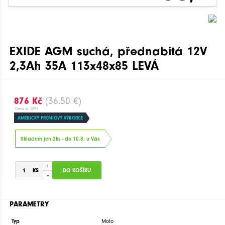
EXIDE AGM suchá, přednabitá 12V
2,3Ah 35A 113x48x85 LEVÁ
876 Kč
(36.50 €)
Cena vč. DPH
AMERICKÝ PRÉMIOVÝ VÝROBCE
Skladem jen 2ks - do 10.8. u Vás
+
-
PARAMETRY
Typ
Moto