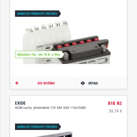
AMERICKÝ PRÉMIOVÝ VÝROBCE
Skladem 7ks - do 10.8. u Vás
DO KOŠÍKU
DETAIL
EXIDE
810 Kč
AGM suchá, přednabitá 12V 3Ah 50A 113x70x85
33.74 €
AMERICKÝ PRÉMIOVÝ VÝROBCE