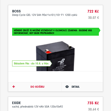
BOSS
722 Kč
Deep Cycle GEL 12V 5Ah 90x71x101/107 F1 1200 cyklů
30.07 €
VEŠKERÉ ZBOŽÍ JE MOŽNÉ VYZVEDOUT V OLOMOUCI ZDARMA - BUDEME VÁS
INFORMOVAT, KDY BUDE PŘIPRAVENO!
Skladem 9ks - do 10.8. u Vás
DO KOŠÍKU
DETAIL
EXIDE
735 Kč
suchá, přednabitá 12V 4Ah 50A 120x70x92
30.64 €