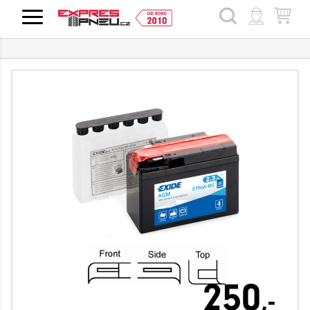
HLEDAT
250
,-