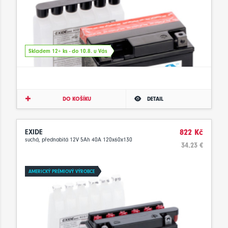
Skladem 12+ ks - do 10.8. u Vás
DO KOŠÍKU
DETAIL
EXIDE
822 Kč
suchá, přednabitá 12V 5Ah 40A 120x60x130
34.23 €
AMERICKÝ PRÉMIOVÝ VÝROBCE