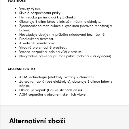
VLASTNOSTI
Vysoký výkon.
Skvělé bezpečnostní prvky.
Hermetická po instalaci krytů článků.
Obsahuje 6 dílnu láhev s iniciační náplní elektrolytu.
Zjednodušená manipulace s kyselinou (správné množství) v
balení.
Nevyžaduje dobíjení v průběhu skladování bez náplně.
Prodloužená životnost.
Absolutně bezúdržbová.
Vhodná pro chladné prostředí.
Vysoce bezpečná, odolná vůči vibracím.
Nevyžaduje prevenci při manipulaci (odolná vůči vytečení).
CHARAKTERISTIKY
AGM technologie (elektrolyt vázaný v článcích).
Za sucha nabitá (bez elektrolytu), obsahuje 6 dílnou láhev s
náplní.
Obsahuje vápník (Ca) ve slitinách desek.
AGM separátor s obsahem skelných vláken.
Alternativní zboží