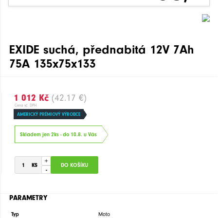
EXIDE suchá, přednabitá 12V 7Ah
75A 135x75x133
1 012 Kč
(42.17 €)
Cena vč. DPH
AMERICKÝ PRÉMIOVÝ VÝROBCE
Skladem jen 2ks - do 10.8. u Vás
+
-
PARAMETRY
Typ
Moto