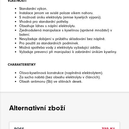
VLASTNOSTI
Standardní výkon.
Instalace jenom ve svislé poloze víkem nahoru.
S možností úniku elektrolytu (emise kyselých výparů).
Vhodná pro standardní potřeby.
Obsahuje láhev s náplní elektrolytu.
Zjednodušená manipulace s kyselinou (správné množství) v
balení.
Nevyžaduje dobíjení v průběhu skladování bez náplně.
Pro použití za standardních podmínek.
Možná spotřeba vody z elektrolytu vyžadující údržbu.
Vyžaduje prevenci při manipulaci k zabránění únikům kyseliny.
CHARAKTERISTIKY
Olovo-kyselinová konstrukce (naplněná elektrolytem).
Za sucha nabitá (bez obsahu elektrolytu v článcích).
Obsah antimonu (Sb) ve slitinách desek.
Alternativní zboží