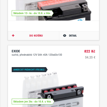
Skladem 12+ ks - do 10.8. u Vás
DO KOŠÍKU
DETAIL
EXIDE
822 Kč
suchá, přednabitá 12V 5Ah 40A 120x60x130
34.23 €
AMERICKÝ PRÉMIOVÝ VÝROBCE
Skladem jen 2ks - do 10.8. u Vás