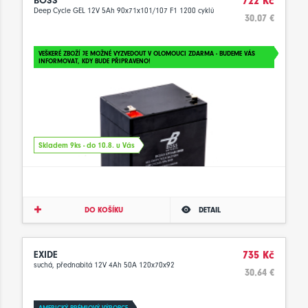
BOSS
722 Kč
Deep Cycle GEL 12V 5Ah 90x71x101/107 F1 1200 cyklů
30.07 €
VEŠKERÉ ZBOŽÍ JE MOŽNÉ VYZVEDOUT V OLOMOUCI ZDARMA - BUDEME VÁS
INFORMOVAT, KDY BUDE PŘIPRAVENO!
Skladem 9ks - do 10.8. u Vás
DO KOŠÍKU
DETAIL
EXIDE
735 Kč
suchá, přednabitá 12V 4Ah 50A 120x70x92
30.64 €
AMERICKÝ PRÉMIOVÝ VÝROBCE