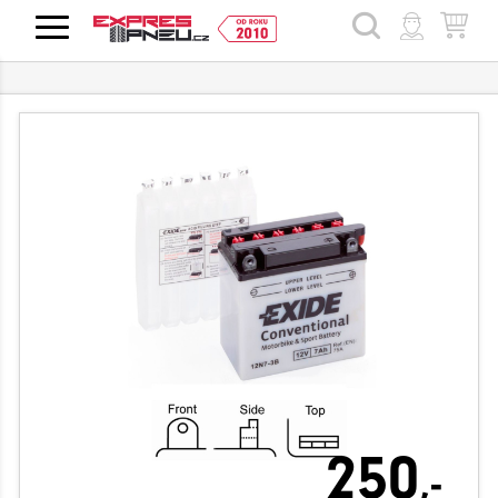
HLEDAT
250
,-