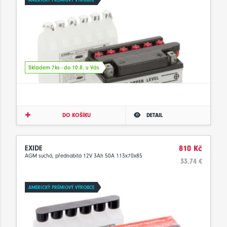
Skladem 7ks - do 10.8. u Vás
DO KOŠÍKU
DETAIL
EXIDE
810 Kč
AGM suchá, přednabitá 12V 3Ah 50A 113x70x85
33.74 €
AMERICKÝ PRÉMIOVÝ VÝROBCE