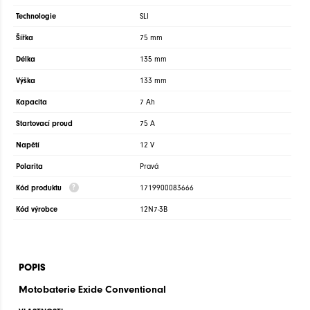
Technologie
SLI
Šířka
75 mm
Délka
135 mm
Výška
133 mm
Kapacita
7 Ah
Startovací proud
75 A
Napětí
12 V
Polarita
Pravá
Kód produktu
1719900083666
Kód výrobce
12N7-3B
POPIS
Motobaterie
Exide Conventional