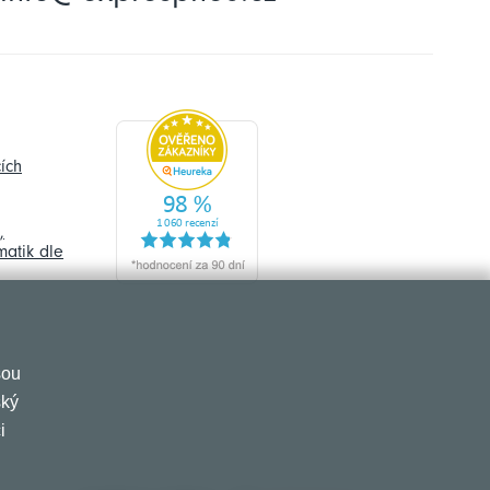
ích
,
atik dle
sou
ský
i