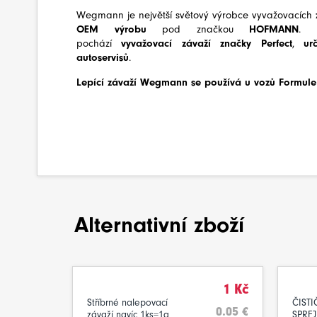
Wegmann je největší světový výrobce vyvažovacích
z
OEM výrobu
pod značkou
HOFMANN
. 
pochází
vyvažovací závaží značky Perfect
,
ur
autoservisů
.
Lepící závaží Wegmann se používá u vozů Formule
Alternativní zboží
1 Kč
Stříbrné nalepovací
ČIST
0.05 €
závaží navíc 1ks=1g
SPREJ