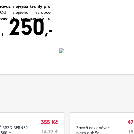
ávaží nejvyšší kvality pro
Od stejného výrobce
250
čené do pneuservisů a
,-
 1
.
355 Kč
47
IČ BRZD BERNER
Závaží naklepávací
14.77 €
19
 500 ml
plech disk 5g -