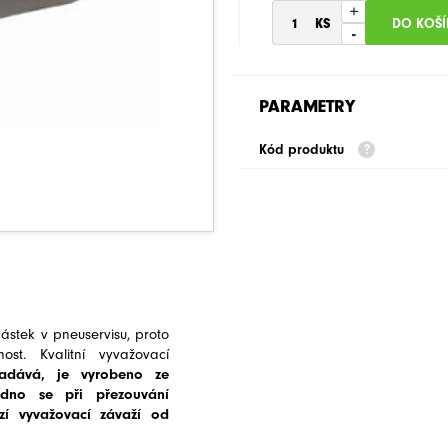
+
-
PARAMETRY
Kód produktu
ástek v pneuservisu, proto
t. Kvalitní vyvažovací
adává, je vyrobeno ze
adno se při přezouvání
ízí vyvažovací závaží od