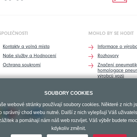
SPOLEČNOSTI
MOHLO BY SE HODIT
Kontakty a volná místa
Informace o výrobc
Naše služby a Hodnocení
Rozhovory
Ochrana soukromí
Značení pneumatik
homologace pneum
výrobců vozů
SOUBORY COOKIES
še webové stránky používají soubory cookies. Některé z nich j
o správný chod webu nutné. Další z nich vylepšují Váš uživatel
zážitek a pomáhají nám náš web rozvíjet. Váš výběr budete moc
kdykoliv změnit.