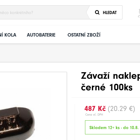
HLEDAT
Í KOLA
AUTOBATERIE
OSTATNÍ ZBOŽÍ
Závaží naklep
černé 100ks
487 Kč
(20.29 €)
Cena vč. DPH
Skladem 12+ ks - do 10.8.