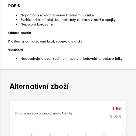
POPIS
Napomáhá rovnoměrnému brzdnému účinku
Rychle odstraní olej, tuk, nečistoty a prach z brzd a spojky
Nepůsobí korozivně
Oblasti použití
K čištění a odmašťování brzd, spojek, alu disků
Vlastnosti
Neobsahuje olovo, kadmium, aceton, jedovaté a leptavé látky
Alternativní zboží
1 Kč
Stříbrné nalepovací závaží navíc 1ks=1g
0.05 €