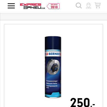
HLEDAT
250
,-