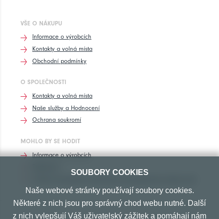
VŠE O NÁKUPU
Informace o výrobcích
Kontakty a volná místa
Obchodní podmínky
O SPOLEČNOSTI
Kontakty a volná místa
Naše služby a Hodnocení
Ochrana soukromí
MOHLO BY SE HODIT
Informace o výrobcích
Rozhovory
SOUBORY COOKIES
Značení pneumatik, homologace pneumatik dle výrobců vozů
Naše webové stránky používají soubory cookies.
Některé z nich jsou pro správný chod webu nutné. Další
z nich vylepšují Váš uživatelský zážitek a pomáhají nám