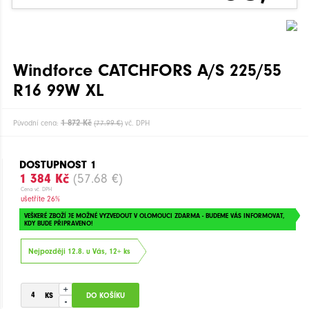
Windforce CATCHFORS A/S 225/55
R16 99W XL
1 872 Kč
Původní cena:
(77.99 €)
vč. DPH
DOSTUPNOST 1
1 384 Kč
(57.68 €)
Cena vč. DPH
ušetříte 26%
VEŠKERÉ ZBOŽÍ JE MOŽNÉ VYZVEDOUT V OLOMOUCI ZDARMA - BUDEME VÁS INFORMOVAT,
KDY BUDE PŘIPRAVENO!
Nejpozději 12.8. u Vás, 12+ ks
+
-