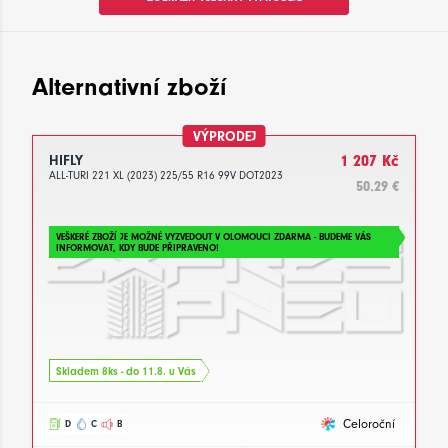
Alternativní zboží
VÝPRODEJ
HIFLY
1 207 Kč
ALL-TURI 221 XL (2023) 225/55 R16 99V DOT2023
50.29 €
VEŠKERÉ ZBOŽÍ JE MOŽNÉ VYZVEDOUT V OLOMOUCI ZDARMA - BUDEME VÁS
INFORMOVAT, KDY BUDE PŘIPRAVENO!
Skladem 8ks - do 11.8. u Vás
Celoroční
D
C
B