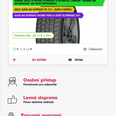
VEŠKERÉ ZBOŽÍ JE MOŽNÉ VYZVEDOUT V OLOMOUCI ZDARMA - BUDEME VÁS
INFORMOVAT, KDY BUDE PŘIPRAVENO!
AKCE: SLEVA NA DOPRAVU ČR 21% - SLEVA V KOŠÍKU
SLEVA NA DOPRAVU OSOBNÍ PNEU A DISKY SLOVENSKO 20%
Skladem 8ks - do 11.8. u Vás
Celoroční
D
C
B
DO KOŠÍKU
DETAIL
Osobní přístup
Poradenství pro zákazníky
Levná doprava
Pouze skutečné náklady
Pracovní nasazení