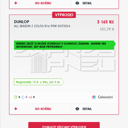
DO KOŠÍKU
DETAIL
VÝPRODEJ
DUNLOP
3 163 Kč
ALL SEASON 2 225/55 R16 99W DOT2024
131.79 €
VEŠKERÉ ZBOŽÍ JE MOŽNÉ VYZVEDOUT V OLOMOUCI ZDARMA - BUDEME VÁS
INFORMOVAT, KDY BUDE PŘIPRAVENO!
Nejpozději 12.8. u Vás, jen 3 ks
Celoroční
B
C
B
DO KOŠÍKU
DETAIL
ZOBRAZIT VŠECHNY VÝPRODEJE