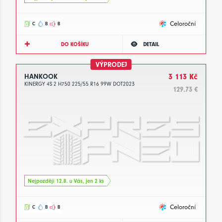
Celoroční
C
B
B
DO KOŠÍKU
DETAIL
VÝPRODEJ
HANKOOK
3 113 Kč
KINERGY 4S 2 H750 225/55 R16 99W DOT2023
129.73 €
Nejpozději 12.8. u Vás, jen 2 ks
Celoroční
C
B
B