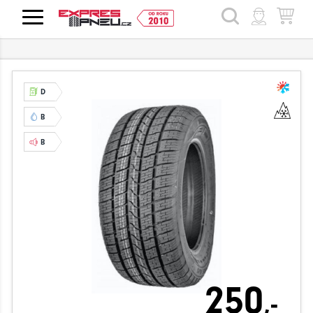
HLEDAT
D
B
B
250
,-