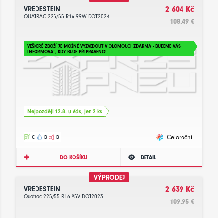
VREDESTEIN
2 604 Kč
QUATRAC 225/55 R16 99W DOT2024
108.49 €
VEŠKERÉ ZBOŽÍ JE MOŽNÉ VYZVEDOUT V OLOMOUCI ZDARMA - BUDEME VÁS
INFORMOVAT, KDY BUDE PŘIPRAVENO!
Nejpozději 12.8. u Vás, jen 2 ks
Celoroční
C
B
B
DO KOŠÍKU
DETAIL
VÝPRODEJ
VREDESTEIN
2 639 Kč
Quatrac 225/55 R16 95V DOT2023
109.95 €