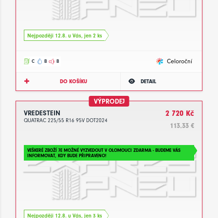
Nejpozději 12.8. u Vás, jen 2 ks
Celoroční
C
B
B
DO KOŠÍKU
DETAIL
VÝPRODEJ
VREDESTEIN
2 720 Kč
QUATRAC 225/55 R16 95V DOT2024
113.33 €
VEŠKERÉ ZBOŽÍ JE MOŽNÉ VYZVEDOUT V OLOMOUCI ZDARMA - BUDEME VÁS
INFORMOVAT, KDY BUDE PŘIPRAVENO!
Nejpozději 12.8. u Vás, jen 3 ks