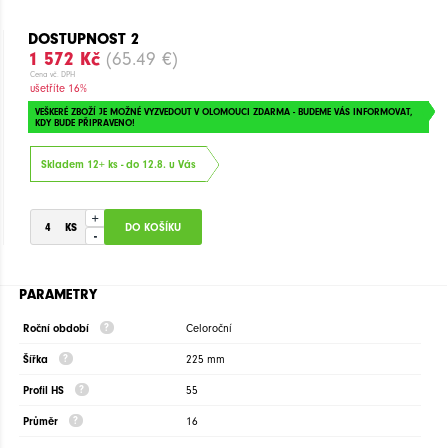
DOSTUPNOST 2
1 572 Kč
(65.49 €)
Cena vč. DPH
ušetříte 16%
VEŠKERÉ ZBOŽÍ JE MOŽNÉ VYZVEDOUT V OLOMOUCI ZDARMA - BUDEME VÁS INFORMOVAT,
KDY BUDE PŘIPRAVENO!
Skladem 12+ ks - do 12.8. u Vás
+
-
PARAMETRY
Roční období
Celoroční
Šířka
225 mm
Profil HS
55
Průměr
16