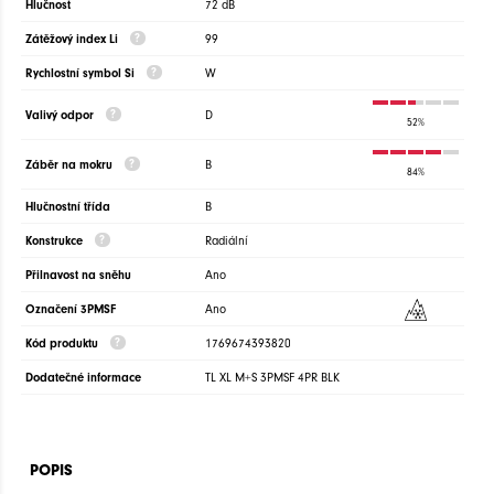
Hlučnost
72 dB
Zátěžový index Li
99
Rychlostní symbol Si
W
Valivý odpor
D
52%
Záběr na mokru
B
84%
Hlučnostní třída
B
Konstrukce
Radiální
Přilnavost na sněhu
Ano
Označení 3PMSF
Ano
Kód produktu
1769674393820
Dodatečné informace
TL XL M+S 3PMSF 4PR BLK
POPIS