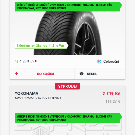
VEŠKERÉ ZBOŽÍ JE MOŽNÉ VYZVEDOUT V OLOMOUCI ZDARMA - BUDEME VÁS
INFORMOVAT, KDY BUDE PŘIPRAVENO!
Skladem jen 2ks - do 11.8. u Vás
Celoroční
C
B
B
DO KOŠÍKU
DETAIL
VÝPRODEJ
YOKOHAMA
2 719 Kč
AW21 225/55 R16 99V DOT2024
113.27 €
VEŠKERÉ ZBOŽÍ JE MOŽNÉ VYZVEDOUT V OLOMOUCI ZDARMA - BUDEME VÁS
INFORMOVAT, KDY BUDE PŘIPRAVENO!