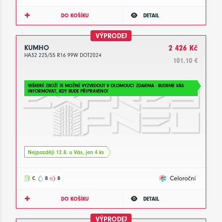
DO KOŠÍKU
DETAIL
VÝPRODEJ
KUMHO
2 426 Kč
HA32 225/55 R16 99W DOT2024
101.10 €
VEŠKERÉ ZBOŽÍ JE MOŽNÉ VYZVEDOUT V OLOMOUCI ZDARMA - BUDEME VÁS
INFORMOVAT, KDY BUDE PŘIPRAVENO!
Nejpozději 12.8. u Vás, jen 4 ks
Celoroční
C
B
B
DO KOŠÍKU
DETAIL
VÝPRODEJ