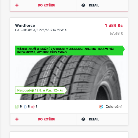
DO KOŠÍKU
DETAIL
Windforce
1 384 Kč
CATCHFORS A/S 225/55 R16 99W XL
57.68 €
VEŠKERÉ ZBOŽÍ JE MOŽNÉ VYZVEDOUT V OLOMOUCI ZDARMA - BUDEME VÁS
INFORMOVAT, KDY BUDE PŘIPRAVENO!
Nejpozději 12.8. u Vás, 12+ ks
Celoroční
D
B
B
DO KOŠÍKU
DETAIL