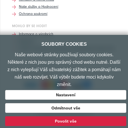
Naše služby a Hodnocení
Ochrana soukromí
MOHLO BY SE HODIT
Informace o výrobcích
Rozhovory
SOUBORY COOKIES
Značení pneumatik, homologace pneumatik dle výrobců vozů
Naše webové stránky používají soubory cookies.
Některé z nich jsou pro správný chod webu nutné. Další
z nich vylepšují Váš uživatelský zážitek a pomáhají nám
PŘIJÍMÁME TYTO PLATBY
náš web rozvíjet. Váš výběr budete moci kdykoliv
změnit.
Nastavení
Odmítnout vše
© Copyright 2010-2026 Exprespneu.cz
vytvořeno s láskou
www.izon.cz
Povolit vše