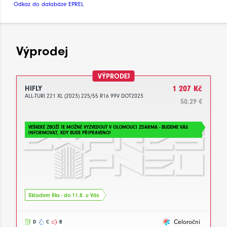
Odkaz do databáze EPREL
Výprodej
VÝPRODEJ
HIFLY
1 207 Kč
ALL-TURI 221 XL (2023) 225/55 R16 99V DOT2023
50.29 €
VEŠKERÉ ZBOŽÍ JE MOŽNÉ VYZVEDOUT V OLOMOUCI ZDARMA - BUDEME VÁS
INFORMOVAT, KDY BUDE PŘIPRAVENO!
Skladem 8ks - do 11.8. u Vás
Celoroční
D
C
B