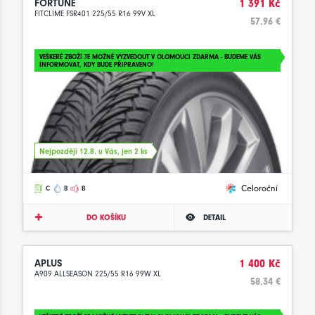
FORTUNE
1 391 Kč
FITCLIME FSR401 225/55 R16 99V XL
57.96 €
VEŠKERÉ ZBOŽÍ JE MOŽNÉ VYZVEDOUT V OLOMOUCI ZDARMA - BUDEME VÁS
INFORMOVAT, KDY BUDE PŘIPRAVENO!
Nejpozději 12.8. u Vás, jen 2 ks
Celoroční
C
B
B
DO KOŠÍKU
DETAIL
APLUS
1 400 Kč
A909 ALLSEASON 225/55 R16 99W XL
58.34 €