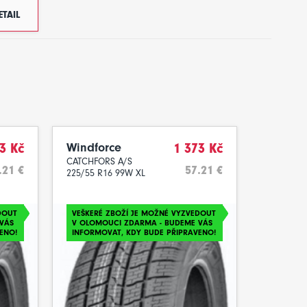
ETAIL
3 Kč
Windforce
1 373 Kč
CATCHFORS A/S
.21 €
57.21 €
225/55 R16 99W XL
DOUT
VEŠKERÉ ZBOŽÍ JE MOŽNÉ VYZVEDOUT
VÁS
V OLOMOUCI ZDARMA - BUDEME VÁS
ENO!
INFORMOVAT, KDY BUDE PŘIPRAVENO!