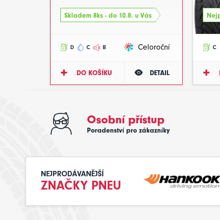
Skladem 8ks - do 10.8. u Vás
Nejp
Celoroční
D
C
B
C
DO KOŠÍKU
DETAIL
Osobní přístup
Poradenství pro zákazníky
NEJPRODÁVANĚJŠÍ
ZNAČKY PNEU