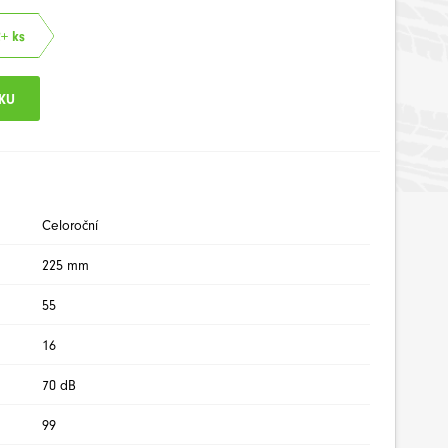
2+ ks
Celoroční
225 mm
55
16
70 dB
99