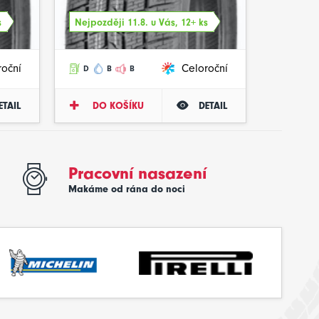
s
Nejpozději 11.8. u Vás, 12+ ks
roční
Celoroční
D
B
B
ETAIL
DO KOŠÍKU
DETAIL
Pracovní nasazení
Makáme od rána do noci