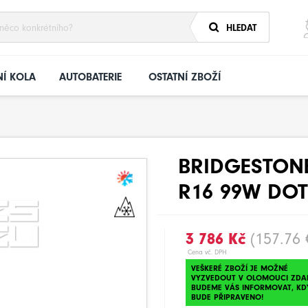
HLEDAT
Í KOLA
AUTOBATERIE
OSTATNÍ ZBOŽÍ
BRIDGESTONE
R16 99W DOT
3 786 Kč
(157.76 
Cena vč. DPH
VEŠKERÉ ZBOŽÍ JE MOŽNÉ
VYZVEDOUT V OLOMOUCI ZDA
BUDEME VÁS INFORMOVAT, KD
BUDE PŘIPRAVENO!