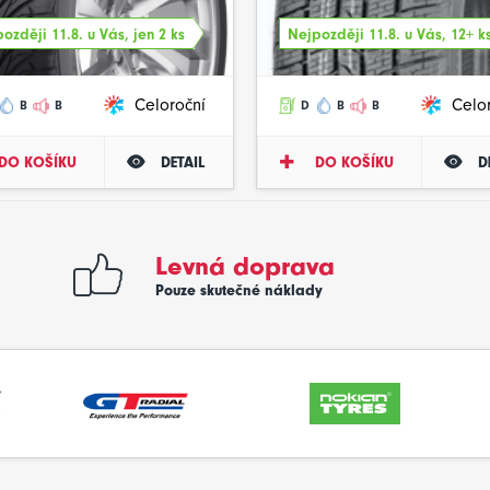
ozději 11.8. u Vás, jen 2 ks
Nejpozději 11.8. u Vás, 12+ k
Celoroční
Celo
B
B
D
B
B
DO KOŠÍKU
DETAIL
DO KOŠÍKU
D
Levná doprava
Pouze skutečné náklady