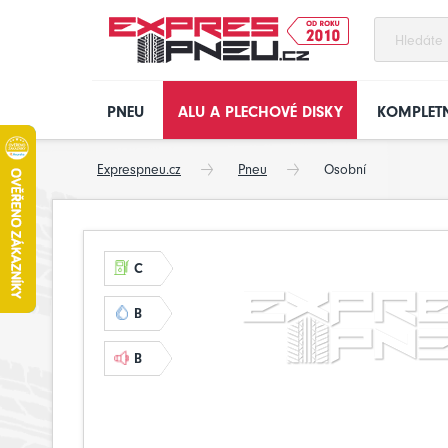
PNEU
ALU A PLECHOVÉ DISKY
KOMPLETN
Exprespneu.cz
Pneu
Osobní
C
B
B