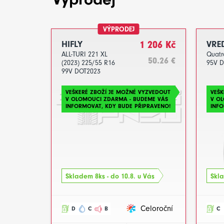
VÝPRODEJ
HIFLY
1 206 Kč
VRE
ALL-TURI 221 XL
Quatr
50.26 €
(2023) 225/55 R16
95V 
99V DOT2023
VEŠKERÉ ZBOŽÍ JE MOŽNÉ VYZVEDOUT
VEŠK
V OLOMOUCI ZDARMA - BUDEME VÁS
V O
INFORMOVAT, KDY BUDE PŘIPRAVENO!
INFO
Skladem 8ks - do 10.8. u Vás
Skla
Celoroční
D
C
B
C