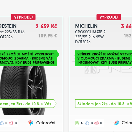
VÝPRODEJ
VÝPRODEJ
DESTEIN
2 639 Kč
MICHELIN
3 66
ac 225/55 R16
CROSSCLIMATE 2
109.95 €
152
DOT2023
225/55 R16 95W
DOT2023
ERÉ ZBOŽÍ JE MOŽNÉ VYZVEDOUT
VEŠKERÉ ZBOŽÍ JE MOŽNÉ VYZVE
LOMOUCI ZDARMA - BUDEME VÁS
V OLOMOUCI ZDARMA - BUDEME 
RMOVAT, KDY BUDE PŘIPRAVENO!
INFORMOVAT, KDY BUDE PŘIPRAV
dem jen 2ks - do 10.8. u Vás
Skladem jen 2ks - do 10.8. u 
Celoroční
Celo
B
B
C
B
B