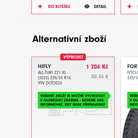
DO KOŠÍKU
DETAIL
Alternativní zboží
VÝPRODEJ
HIFLY
1 206 Kč
FOR
ALL-TURI 221 XL
FITCL
50.26 €
(2023) 225/55 R16
225/5
99V DOT2023
VEŠKERÉ ZBOŽÍ JE MOŽNÉ VYZVEDOUT
VEŠK
V OLOMOUCI ZDARMA - BUDEME VÁS
V O
INFORMOVAT, KDY BUDE PŘIPRAVENO!
INFO