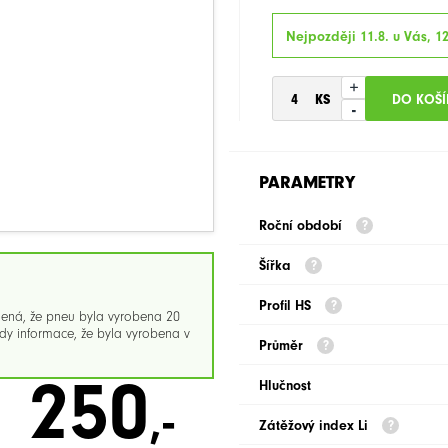
Nejpozději 11.8. u Vás, 1
+
-
PARAMETRY
Roční období
Šířka
Profil HS
mená, že pneu byla vyrobena 20
y informace, že byla vyrobena v
Průměr
250
Hlučnost
,-
Zátěžový index Li