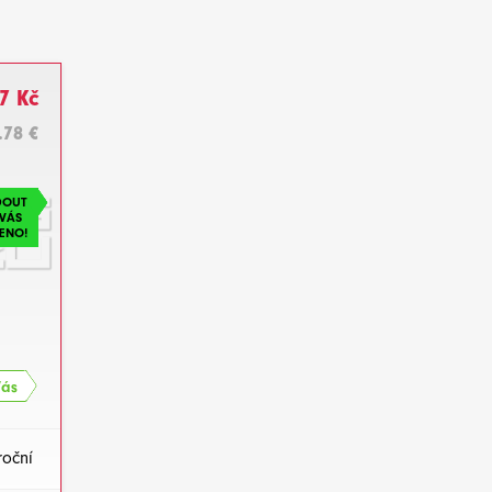
7 Kč
.78 €
DOUT
VÁS
ENO!
Vás
roční