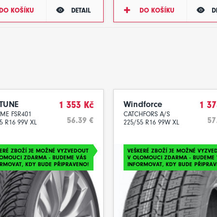
DO KOŠÍKU
DETAIL
DO KOŠÍKU
D
TUNE
1 353 Kč
Windforce
1 37
IME FSR401
CATCHFORS A/S
56.39 €
57
5 R16 99V XL
225/55 R16 99W XL
ERÉ ZBOŽÍ JE MOŽNÉ VYZVEDOUT
VEŠKERÉ ZBOŽÍ JE MOŽNÉ VYZVE
LOMOUCI ZDARMA - BUDEME VÁS
V OLOMOUCI ZDARMA - BUDEME 
RMOVAT, KDY BUDE PŘIPRAVENO!
INFORMOVAT, KDY BUDE PŘIPRAV