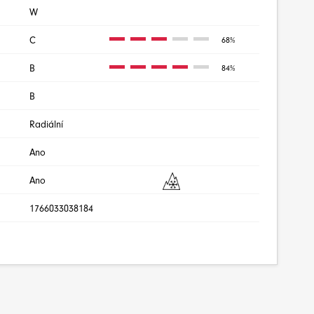
W
C
68%
B
84%
B
Radiální
Ano
Ano
1766033038184