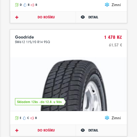
Zimní
D
B
B
DO KOŠÍKU
DETAIL
Goodride
1 478 Kč
SW612 175/70 R14 95Q
61.57 €
Skladem 12ks - do 12.8. u Vás
Zimní
E
C
B
DO KOŠÍKU
DETAIL