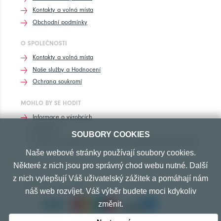
Kontakty a volná místa
Obchodní podmínky
O SPOLEČNOSTI
Kontakty a volná místa
Naše služby a Hodnocení
Ochrana soukromí
MOHLO BY SE HODIT
Informace o výrobcích
Rozhovory
SOUBORY COOKIES
Značení pneumatik, homologace pneumatik dle výrobců vozů
Naše webové stránky používají soubory cookies.
Některé z nich jsou pro správný chod webu nutné. Další
z nich vylepšují Váš uživatelský zážitek a pomáhají nám
PŘIJÍMÁME TYTO PLATBY
náš web rozvíjet. Váš výběr budete moci kdykoliv
změnit.