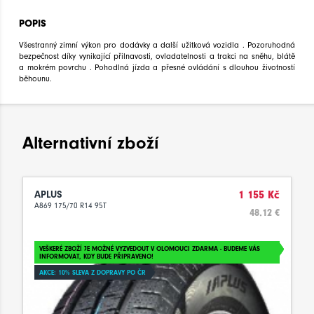
POPIS
Všestranný zimní výkon pro dodávky a další užitková vozidla . Pozoruhodná
bezpečnost díky vynikající přilnavosti, ovladatelnosti a trakci na sněhu, blátě
a mokrém povrchu . Pohodlná jízda a přesné ovládání s dlouhou životností
běhounu.
Alternativní zboží
APLUS
1 155 Kč
A869 175/70 R14 95T
48.12 €
VEŠKERÉ ZBOŽÍ JE MOŽNÉ VYZVEDOUT V OLOMOUCI ZDARMA - BUDEME VÁS
INFORMOVAT, KDY BUDE PŘIPRAVENO!
AKCE: 10% SLEVA Z DOPRAVY PO ČR