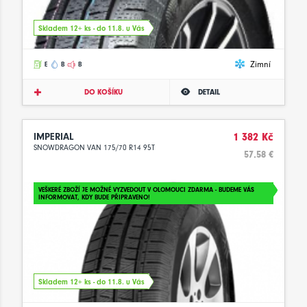
Skladem 12+ ks - do 11.8. u Vás
Zimní
E
B
B
DO KOŠÍKU
DETAIL
IMPERIAL
1 382 Kč
SNOWDRAGON VAN 175/70 R14 95T
57.58 €
VEŠKERÉ ZBOŽÍ JE MOŽNÉ VYZVEDOUT V OLOMOUCI ZDARMA - BUDEME VÁS
INFORMOVAT, KDY BUDE PŘIPRAVENO!
Skladem 12+ ks - do 11.8. u Vás