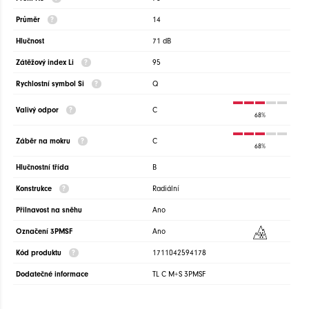
Průměr
14
Hlučnost
71 dB
Zátěžový index Li
95
Rychlostní symbol Si
Q
Valivý odpor
C
68%
Záběr na mokru
C
68%
Hlučnostní třída
B
Konstrukce
Radiální
Přilnavost na sněhu
Ano
Označení 3PMSF
Ano
Kód produktu
1711042594178
Dodatečné informace
TL C M+S 3PMSF