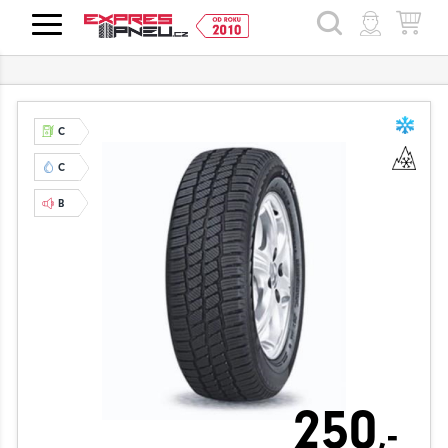
HLEDAT
C
C
B
250
,-