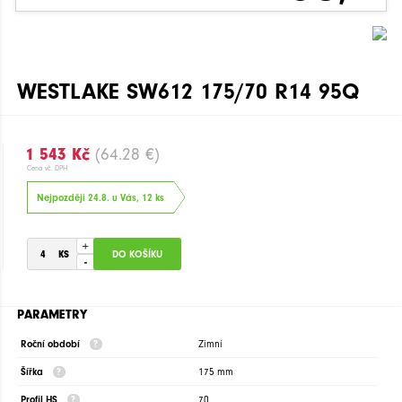
WESTLAKE SW612 175/70 R14 95Q
1 543 Kč
(64.28 €)
Cena vč. DPH
Nejpozději 24.8. u Vás, 12 ks
+
-
PARAMETRY
Roční období
Zimní
Šířka
175 mm
Profil HS
70