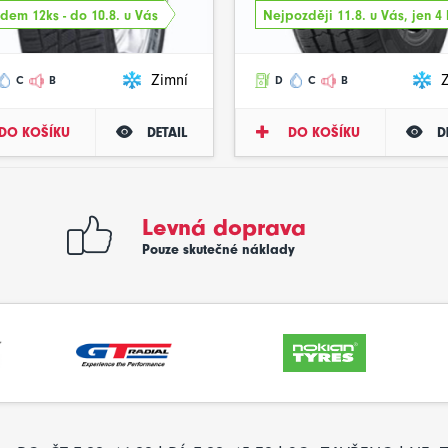
dem 12ks - do 10.8. u Vás
Nejpozději 11.8. u Vás, jen 4 
Zimní
C
B
D
C
B
DO KOŠÍKU
DETAIL
DO KOŠÍKU
D
Levná doprava
Pouze skutečné náklady