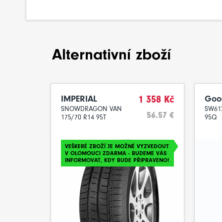
Alternativní zboží
IMPERIAL
1 358 Kč
Goo
SNOWDRAGON VAN
SW612
56.57 €
175/70 R14 95T
95Q
VEŠKERÉ ZBOŽÍ JE MOŽNÉ VYZVEDOUT
V OLOMOUCI ZDARMA - BUDEME VÁS
INFORMOVAT, KDY BUDE PŘIPRAVENO!