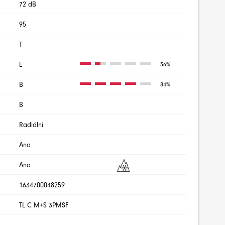
72 dB
95
T
E
36%
B
84%
B
Radiální
Ano
Ano
1634700048259
TL C M+S 3PMSF