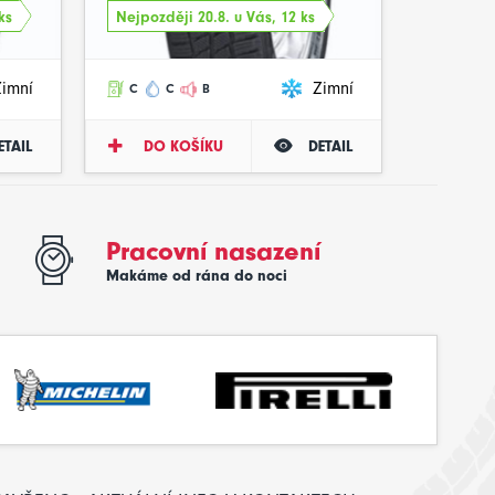
ks
Nejpozději 20.8. u Vás, 12 ks
Zimní
Zimní
C
C
B
ETAIL
DO KOŠÍKU
DETAIL
Pracovní nasazení
Makáme od rána do noci