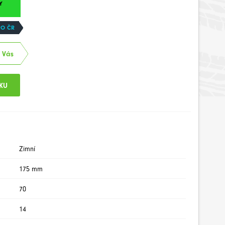
Y
PO ČR
u Vás
Zimní
175 mm
70
14