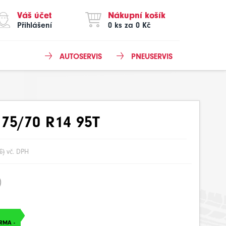
Váš účet
Nákupní košík
Přihlášení
0 ks za 0 Kč
AUTOSERVIS
PNEUSERVIS
75/70 R14 95T
€)
vč. DPH
)
RMA -