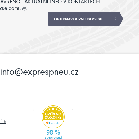
: ZAVŘENO - AKTUÁLNÍ INFO V KONTAKTECH.
ické domluvy.
OBJEDNÁVKA PNEUSERVISU
info@exprespneu.cz
ích