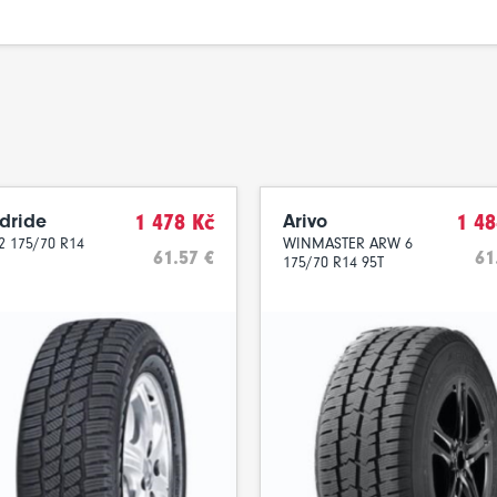
dride
1 478 Kč
Arivo
1 48
 175/70 R14
WINMASTER ARW 6
61.57 €
61
175/70 R14 95T