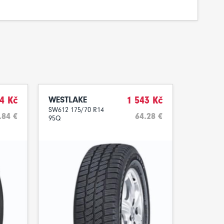
4 Kč
WESTLAKE
1 543 Kč
SW612 175/70 R14
.84 €
64.28 €
95Q