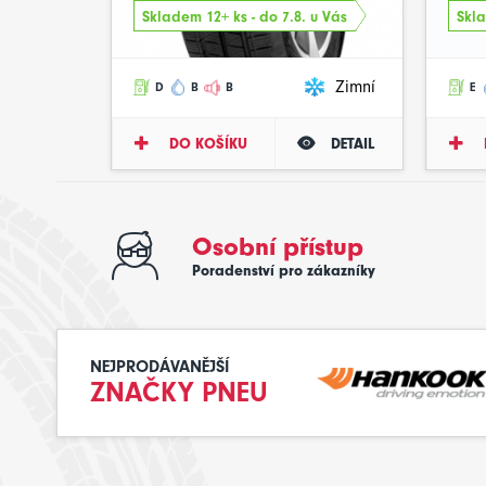
Skladem 12+ ks - do 7.8. u Vás
Skla
Zimní
D
B
B
E
DO KOŠÍKU
DETAIL
Osobní přístup
Poradenství pro zákazníky
NEJPRODÁVANĚJŠÍ
ZNAČKY PNEU