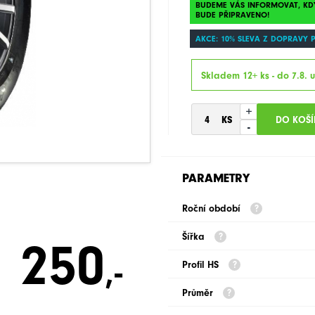
BUDEME VÁS INFORMOVAT, KD
BUDE PŘIPRAVENO!
AKCE: 10% SLEVA Z DOPRAVY 
Skladem 12+ ks - do 7.8. 
+
-
PARAMETRY
Roční období
Šířka
250
,-
Profil HS
Průměr