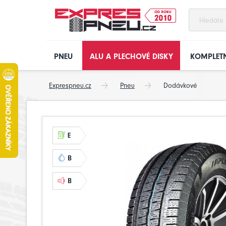
PNEU
ALU A PLECHOVÉ DISKY
KOMPLETN
Exprespneu.cz
Pneu
Dodávkové
E
B
B