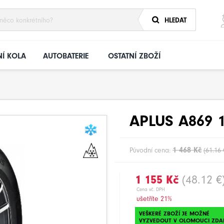
HLEDAT
Í KOLA
AUTOBATERIE
OSTATNÍ ZBOŽÍ
APLUS A869 1
1 468 Kč
Původní cena:
(61.16 
1 155 Kč
(48.12 €
Cena vč. DPH
ušetříte 21%
VEŠKERÉ ZBOŽÍ JE MOŽNÉ
VYZVEDOUT V OLOMOUCI ZDA