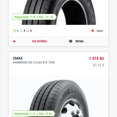
Nejpozději 11.8. u Vás, 12+ ks
Letní
C
B
B
DO KOŠÍKU
DETAIL
ZMAX
1 373 Kč
VANMEJOR C30 215/65 R15 104R
57.21 €
Nejpozději 11.8. u Vás, 12 ks