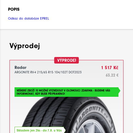
POPIS
Odkaz do databáze EPREL
Výprodej
VÝPRODEJ
Radar
1 517 Kč
ARGONITE RV-4 215/65 R15 104/102T DOT2023
63.22 €
VEŠKERÉ ZBOŽÍ JE MOŽNÉ VYZVEDOUT V OLOMOUCI ZDARMA - BUDEME VÁS
INFORMOVAT, KDY BUDE PŘIPRAVENO!
Skladem jen 2ks - do 7.8. u Vás