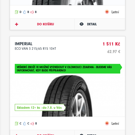
Letní
D
B
B
DO KOŠÍKU
DETAIL
IMPERIAL
1 511 Kč
ECO VAN 3 215/65 R15 104T
62.97 €
VEŠKERÉ ZBOŽÍ JE MOŽNÉ VYZVEDOUT V OLOMOUCI ZDARMA - BUDEME VÁS
INFORMOVAT, KDY BUDE PŘIPRAVENO!
Skladem 12+ ks - do 7.8. u Vás
Letní
C
C
B