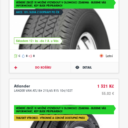
VEŠKERÉ ZBOŽÍ JE MOŽNÉ VYZVEDOUT V OLOMOUCI ZDARMA - BUDEME VÁS
INFORMOVAT, KDY BUDE PŘIPRAVENO!
AKCE: 10% SLEVA Z DOPRAVY PO ČR
Skladem 12+ ks - do 7.8. u Vás
Letní
C
B
B
DO KOŠÍKU
DETAIL
Atlander
1 321 Kč
LANDER VAN ATL18# 215/65 R15 104/102T
55.02 €
VEŠKERÉ ZBOŽÍ JE MOŽNÉ VYZVEDOUT V OLOMOUCI ZDARMA - BUDEME VÁS
INFORMOVAT, KDY BUDE PŘIPRAVENO!
THAJSKÝ VÝROBCE - VÝKONNÉ A CENOVĚ DOSTUPNÉ PNEU