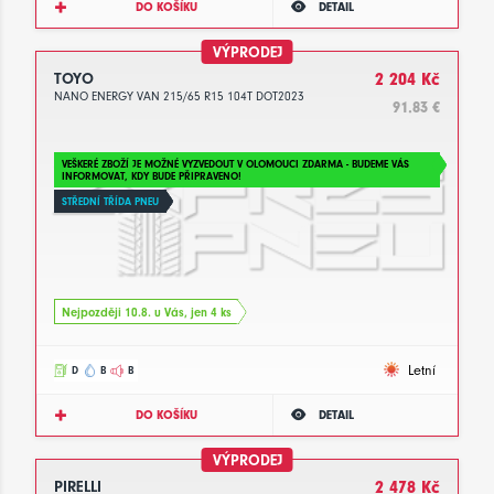
DO KOŠÍKU
DETAIL
VÝPRODEJ
TOYO
2 204 Kč
NANO ENERGY VAN 215/65 R15 104T DOT2023
91.83 €
VEŠKERÉ ZBOŽÍ JE MOŽNÉ VYZVEDOUT V OLOMOUCI ZDARMA - BUDEME VÁS
INFORMOVAT, KDY BUDE PŘIPRAVENO!
STŘEDNÍ TŘÍDA PNEU
Nejpozději 10.8. u Vás, jen 4 ks
Letní
D
B
B
DO KOŠÍKU
DETAIL
VÝPRODEJ
PIRELLI
2 478 Kč