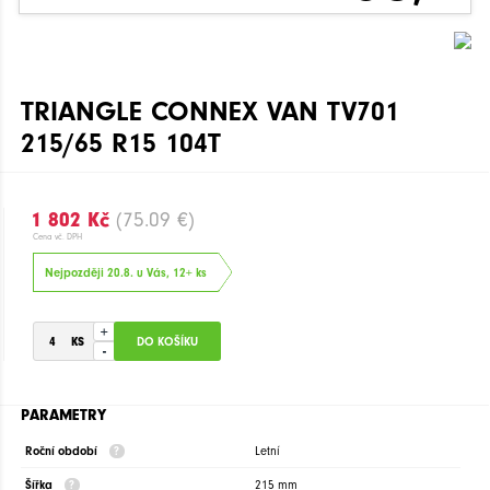
TRIANGLE CONNEX VAN TV701
215/65 R15 104T
1 802 Kč
(75.09 €)
Cena vč. DPH
Nejpozději 20.8. u Vás, 12+ ks
+
-
PARAMETRY
Roční období
Letní
Šířka
215 mm