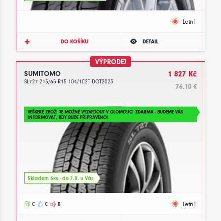
Letní
DO KOŠÍKU
DETAIL
VÝPRODEJ
SUMITOMO
1 827 Kč
SL727 215/65 R15 104/102T DOT2023
76.10 €
VEŠKERÉ ZBOŽÍ JE MOŽNÉ VYZVEDOUT V OLOMOUCI ZDARMA - BUDEME VÁS
INFORMOVAT, KDY BUDE PŘIPRAVENO!
Skladem 6ks - do 7.8. u Vás
Letní
C
C
B