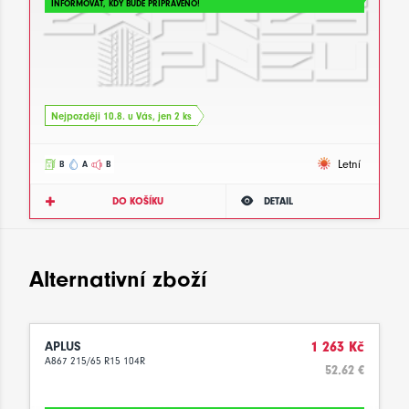
INFORMOVAT, KDY BUDE PŘIPRAVENO!
Nejpozději 10.8. u Vás, jen 2 ks
Letní
B
A
B
DO KOŠÍKU
DETAIL
Alternativní zboží
APLUS
1 263 Kč
A867 215/65 R15 104R
52.62 €