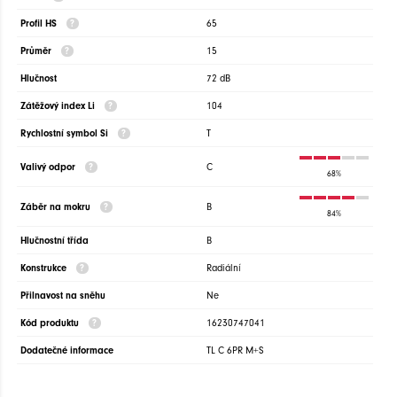
Profil HS
65
Průměr
15
Hlučnost
72 dB
Zátěžový index Li
104
Rychlostní symbol Si
T
Valivý odpor
C
68%
Záběr na mokru
B
84%
Hlučnostní třída
B
Konstrukce
Radiální
Přilnavost na sněhu
Ne
Kód produktu
16230747041
Dodatečné informace
TL C 6PR M+S