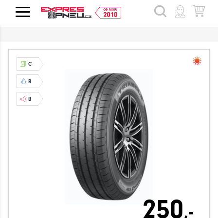
HLEDAT
C
B
B
250
,-