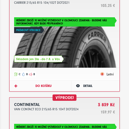
CARRIER 215/65 R15 104/102T DOT2021
103.25 €
VEŠKERÉ ZBOŽÍ JE MOŽNÉ VYZVEDOUT V OLOMOUCI ZDARMA - BUDEME VÁS
INFORMOVAT, KDY BUDE PŘIPRAVENO!
PRÉMIOVÝ VÝROBCE
Skladem jen 2ks - do 7.8. u Vás
Letní
C
B
B
DO KOŠÍKU
DETAIL
VÝPRODEJ
CONTINENTAL
3 839 Kč
VAN CONTACT ECO 215/65 R15 104T DOT2024
159.97 €
VEŠKERÉ ZBOŽÍ JE MOŽNÉ VYZVEDOUT V OLOMOUCI ZDARMA - BUDEME VÁS