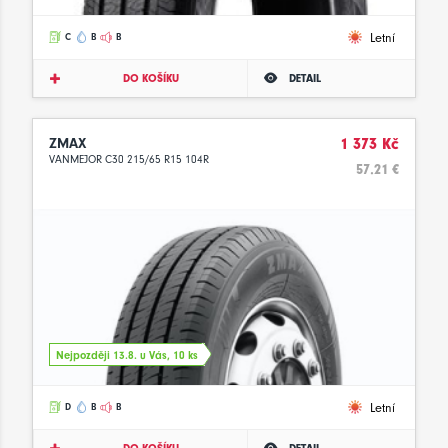
Letní
C
B
B
DO KOŠÍKU
DETAIL
ZMAX
1 373 Kč
VANMEJOR C30 215/65 R15 104R
57.21 €
Nejpozději 13.8. u Vás, 10 ks
Letní
D
B
B