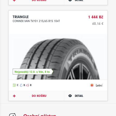
DO KOŠÍKU
DETAIL
TRIANGLE
1 444 Kč
CONNEX VAN TV701 215/65 R15 104T
60.16 €
Nejpozději 12.8. u Vás, 8 ks
Letní
C
B
B
DO KOŠÍKU
DETAIL