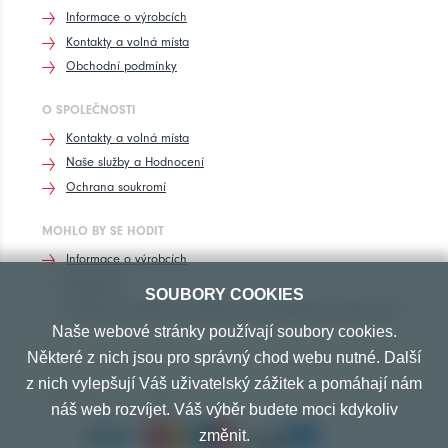
Informace o výrobcích
Kontakty a volná místa
Obchodní podmínky
O SPOLEČNOSTI
Kontakty a volná místa
Naše služby a Hodnocení
Ochrana soukromí
MOHLO BY SE HODIT
Informace o výrobcích
Rozhovory
SOUBORY COOKIES
Značení pneumatik, homologace pneumatik dle výrobců vozů
Naše webové stránky používají soubory cookies.
Některé z nich jsou pro správný chod webu nutné. Další
z nich vylepšují Váš uživatelský zážitek a pomáhají nám
PŘIJÍMÁME TYTO PLATBY
náš web rozvíjet. Váš výběr budete moci kdykoliv
změnit.