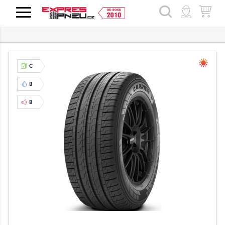
HLEDAT
C
B
B