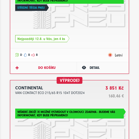
INFORMOVAT, KDY BUDE PŘIPRAVENO!
STŘEDNÍ TŘÍDA PNEU
Nejpozději 12.8. u Vás, jen 4 ks
Letní
D
B
B
DO KOŠÍKU
DETAIL
VÝPRODEJ
CONTINENTAL
3 851 Kč
VAN CONTACT ECO 215/65 R15 104T DOT2024
160.46 €
VEŠKERÉ ZBOŽÍ JE MOŽNÉ VYZVEDOUT V OLOMOUCI ZDARMA - BUDEME VÁS
INFORMOVAT, KDY BUDE PŘIPRAVENO!