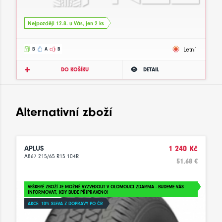
Nejpozději 12.8. u Vás, jen 2 ks
Letní
B
A
B
DO KOŠÍKU
DETAIL
Alternativní zboží
APLUS
1 240 Kč
A867 215/65 R15 104R
51.68 €
VEŠKERÉ ZBOŽÍ JE MOŽNÉ VYZVEDOUT V OLOMOUCI ZDARMA - BUDEME VÁS
INFORMOVAT, KDY BUDE PŘIPRAVENO!
AKCE: 10% SLEVA Z DOPRAVY PO ČR