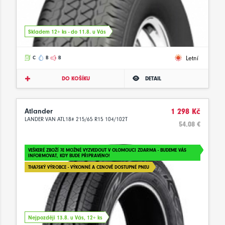
Skladem 12+ ks - do 11.8. u Vás
Letní
C
B
B
DO KOŠÍKU
DETAIL
Atlander
1 298 Kč
LANDER VAN ATL18# 215/65 R15 104/102T
54.08 €
VEŠKERÉ ZBOŽÍ JE MOŽNÉ VYZVEDOUT V OLOMOUCI ZDARMA - BUDEME VÁS
INFORMOVAT, KDY BUDE PŘIPRAVENO!
THAJSKÝ VÝROBCE - VÝKONNÉ A CENOVĚ DOSTUPNÉ PNEU
Nejpozději 13.8. u Vás, 12+ ks