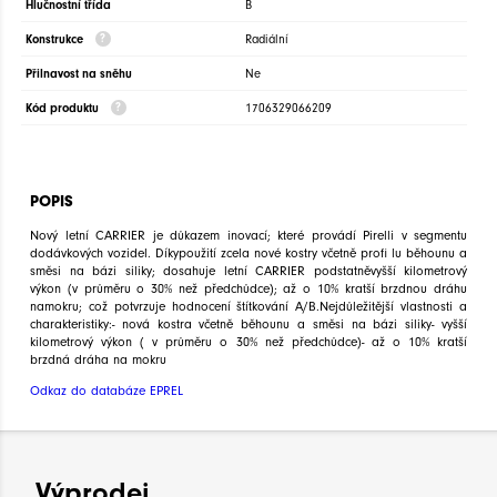
Hlučnostní třída
B
Konstrukce
Radiální
Přilnavost na sněhu
Ne
Kód produktu
1706329066209
POPIS
Nový letní CARRIER je důkazem inovací; které provádí Pirelli v segmentu
dodávkových vozidel. Díkypoužití zcela nové kostry včetně profi lu běhounu a
směsi na bázi siliky; dosahuje letní CARRIER podstatněvyšší kilometrový
výkon (v průměru o 30% než předchůdce); až o 10% kratší brzdnou dráhu
namokru; což potvrzuje hodnocení štítkování A/B.Nejdůležitější vlastnosti a
charakteristiky:- nová kostra včetně běhounu a směsi na bázi siliky- vyšší
kilometrový výkon ( v průměru o 30% než předchůdce)- až o 10% kratší
brzdná dráha na mokru
Odkaz do databáze EPREL
Výprodej