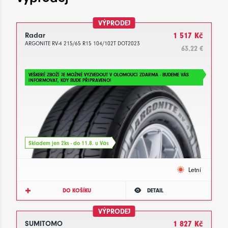
VÝPRODEJ
Radar
1 517 Kč
ARGONITE RV-4 215/65 R15 104/102T DOT2023
63.22 €
VEŠKERÉ ZBOŽÍ JE MOŽNÉ VYZVEDOUT V OLOMOUCI ZDARMA - BUDEME VÁS
INFORMOVAT, KDY BUDE PŘIPRAVENO!
Skladem jen 2ks - do 11.8. u Vás
Letní
DO KOŠÍKU
DETAIL
VÝPRODEJ
SUMITOMO
1 827 Kč