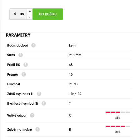
+
-
PARAMETRY
Roční období
Letní
Šířka
215 mm
Profil HS
65
Průměr
15
Hlučnost
71 dB
Zátěžový index Li
104/102
Rychlostní symbol Si
T
Valivý odpor
C
68%
Záběr na mokru
B
84%