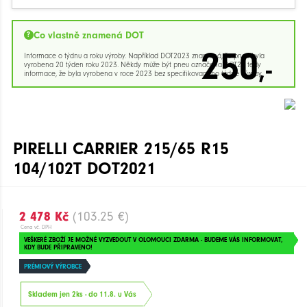
Co vlastně znamená DOT
250
Informace o týdnu a roku výroby. Například DOT2023 znamená, že pneu byla
,-
vyrobena 20 týden roku 2023. Někdy může být pneu označena DOT23 tedy
informace, že byla vyrobena v roce 2023 bez specifikovaného týdne výroby.
PIRELLI CARRIER 215/65 R15
104/102T DOT2021
2 478 Kč
(103.25 €)
Cena vč. DPH
VEŠKERÉ ZBOŽÍ JE MOŽNÉ VYZVEDOUT V OLOMOUCI ZDARMA - BUDEME VÁS INFORMOVAT,
KDY BUDE PŘIPRAVENO!
PRÉMIOVÝ VÝROBCE
Skladem jen 2ks - do 11.8. u Vás