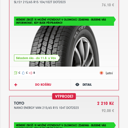
SL727 215/65 R15 104/102T DOT2023
76.10 €
VEŠKERÉ ZBOŽÍ JE MOŽNÉ VYZVEDOUT V OLOMOUCI ZDARMA - BUDEME VÁS
INFORMOVAT, KDY BUDE PŘIPRAVENO!
Skladem 6ks - do 11.8. u Vás
Letní
C
C
B
DO KOŠÍKU
DETAIL
VÝPRODEJ
TOYO
2 210 Kč
NANO ENERGY VAN 215/65 R15 104T DOT2023
92.08 €
VEŠKERÉ ZBOŽÍ JE MOŽNÉ VYZVEDOUT V OLOMOUCI ZDARMA - BUDEME VÁS