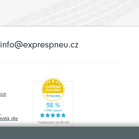
info@exprespneu.cz
ích
,
atik dle