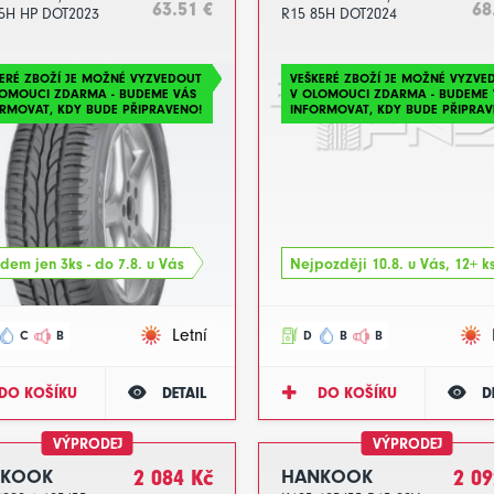
63.51 €
68
5H HP DOT2023
R15 85H DOT2024
ERÉ ZBOŽÍ JE MOŽNÉ VYZVEDOUT
VEŠKERÉ ZBOŽÍ JE MOŽNÉ VYZVE
LOMOUCI ZDARMA - BUDEME VÁS
V OLOMOUCI ZDARMA - BUDEME 
RMOVAT, KDY BUDE PŘIPRAVENO!
INFORMOVAT, KDY BUDE PŘIPRAV
dem jen 3ks - do 7.8. u Vás
Nejpozději 10.8. u Vás, 12+ k
Letní
C
B
D
B
B
DO KOŠÍKU
DETAIL
DO KOŠÍKU
D
VÝPRODEJ
VÝPRODEJ
NKOOK
2 084 Kč
HANKOOK
2 09