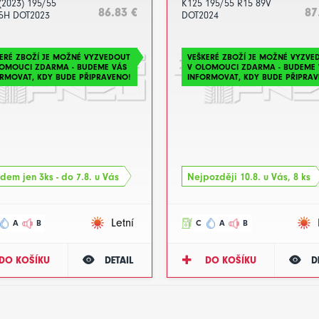
(2023) 195/55
K125 195/55 R15 89V
86.83 €
87
5H DOT2023
DOT2024
ERÉ ZBOŽÍ JE MOŽNÉ VYZVEDOUT
VEŠKERÉ ZBOŽÍ JE MOŽNÉ VYZVE
LOMOUCI ZDARMA - BUDEME VÁS
V OLOMOUCI ZDARMA - BUDEME 
RMOVAT, KDY BUDE PŘIPRAVENO!
INFORMOVAT, KDY BUDE PŘIPRAV
dem jen 3ks - do 7.8. u Vás
Nejpozději 10.8. u Vás, 8 ks
Letní
A
B
C
A
B
DO KOŠÍKU
DETAIL
DO KOŠÍKU
D