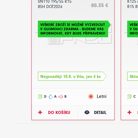
SN110 195/55 R15
K125 
80.35 €
85H DOT2024
R15 8
VEŠKERÉ ZBOŽÍ JE MOŽNÉ VYZVEDOUT
VEŠK
V OLOMOUCI ZDARMA - BUDEME VÁS
V O
INFORMOVAT, KDY BUDE PŘIPRAVENO!
INFO
Nejpozději 10.8. u Vás, jen 4 ks
Skla
Letní
D
A
B
C
DO KOŠÍKU
DETAIL