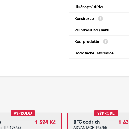
Hlučnostní třída
Konstrukce
Přilnavost na sněhu
Kód produktu
Dodatečné informace
VÝPRODEJ
VÝPRODEJ
A
1 524 Kč
BFGoodrich
1 63
sa HP 195/55
ADVANTAGE 195/55