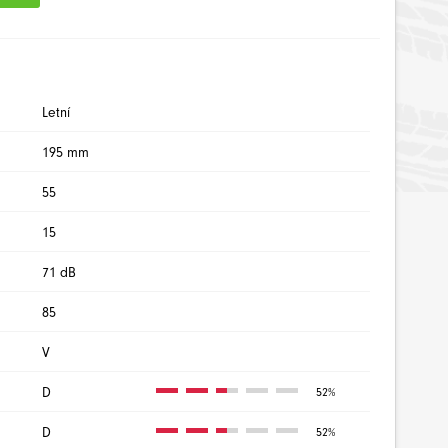
Letní
195 mm
55
15
71 dB
85
V
D
52%
D
52%