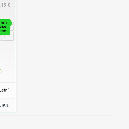
.15 €
DOUT
VÁS
ENO!
Letní
ETAIL