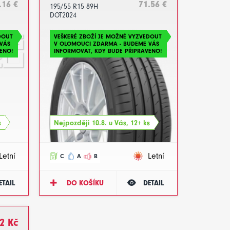
.16 €
71.56 €
195/55 R15 89H
DOT2024
DOUT
VEŠKERÉ ZBOŽÍ JE MOŽNÉ VYZVEDOUT
VÁS
V OLOMOUCI ZDARMA - BUDEME VÁS
ENO!
INFORMOVAT, KDY BUDE PŘIPRAVENO!
s
Nejpozději 10.8. u Vás, 12+ ks
Letní
Letní
C
A
B
ETAIL
DO KOŠÍKU
DETAIL
2 Kč