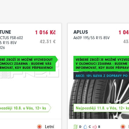
TUNE
1 016 Kč
APLUS
1 04
CTUS FSR-602
A609 195/55 R15 85V
42.31 €
43
5 R15 85V
026
ERÉ ZBOŽÍ JE MOŽNÉ VYZVEDOUT
VEŠKERÉ ZBOŽÍ JE MOŽNÉ VYZVE
LOMOUCI ZDARMA - BUDEME VÁS
V OLOMOUCI ZDARMA - BUDEME 
RMOVAT, KDY BUDE PŘIPRAVENO!
INFORMOVAT, KDY BUDE PŘIPRAV
AKCE: 10% SLEVA Z DOPRAVY PO
ozději 10.8. u Vás, 12+ ks
Nejpozději 11.8. u Vás, 12+ k
Letní
D
C
B