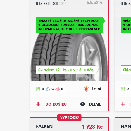
53.52 €
R15 85H DOT2022
R15 8
VEŠKERÉ ZBOŽÍ JE MOŽNÉ VYZVEDOUT
VEŠK
V OLOMOUCI ZDARMA - BUDEME VÁS
V O
INFORMOVAT, KDY BUDE PŘIPRAVENO!
INFO
Skladem 12+ ks - do 7.8. u Vás
Skla
Letní
D
C
B
D
DO KOŠÍKU
DETAIL
VÝPRODEJ
FALKEN
1 928 Kč
HA