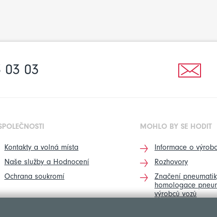
 03 03
SPOLEČNOSTI
MOHLO BY SE HODIT
Kontakty a volná místa
Informace o výrobc
Naše služby a Hodnocení
Rozhovory
Ochrana soukromí
Značení pneumatik
homologace pneum
výrobců vozů