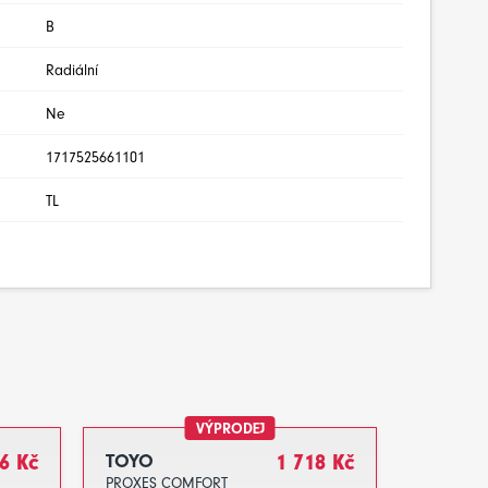
B
Radiální
Ne
1717525661101
TL
VÝPRODEJ
6 Kč
TOYO
1 718 Kč
PROXES COMFORT