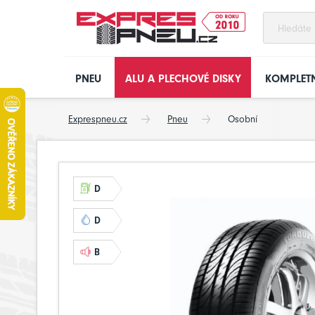
PNEU
ALU A PLECHOVÉ DISKY
KOMPLETN
Exprespneu.cz
Pneu
Osobní
D
D
B