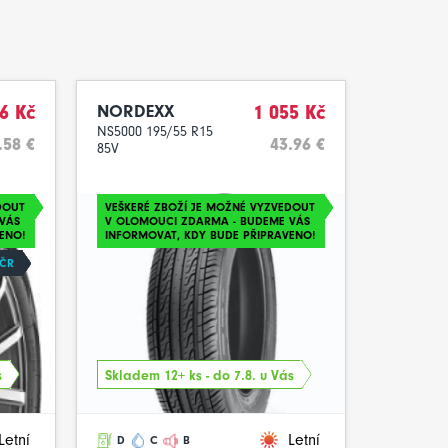
6 Kč
NORDEXX
1 055 Kč
NS5000 195/55 R15
.58 €
43.96 €
85V
DOUT
VEŠKERÉ ZBOŽÍ JE MOŽNÉ VYZVEDOUT
VÁS
V OLOMOUCI ZDARMA - BUDEME VÁS
ENO!
INFORMOVAT, KDY BUDE PŘIPRAVENO!
 ČR
s
Skladem 12+ ks - do 7.8. u Vás
Letní
Letní
D
C
B