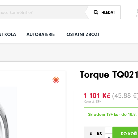
HLEDAT
Í KOLA
AUTOBATERIE
OSTATNÍ ZBOŽÍ
Torque TQ021
1 101 Kč
(45.88 €
Cena vč. DPH
Skladem 12+ ks - do 10.8.
+
-