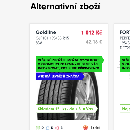
Alternativní zboží
Goldline
1 012 Kč
FOR
GLP101 195/55 R15
PERFE
42.16 €
85V
195/5
DOT2
VEŠKERÉ ZBOŽÍ JE MOŽNÉ VYZVEDOUT
VEŠK
V OLOMOUCI ZDARMA - BUDEME VÁS
V O
INFORMOVAT, KDY BUDE PŘIPRAVENO!
INFO
ASIJSKÁ LEVNĚJŠÍ ZNAČKA
Skladem 12+ ks - do 7.8. u Vás
Nejp
Letní
D
D
B