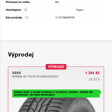
Přilnavost na sněhu
Ne
Homologace
Pagani
Kód produktu
1772708699203
Výprodej
VÝPRODEJ
SAVA
1 284 Kč
INTENSA HP 195/55 R15 85H DOT2022
53.52 €
VEŠKERÉ ZBOŽÍ JE MOŽNÉ VYZVEDOUT V OLOMOUCI ZDARMA - BUDEME VÁS
INFORMOVAT, KDY BUDE PŘIPRAVENO!