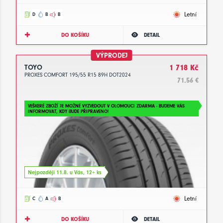
Letní
D
B
B
DO KOŠÍKU
DETAIL
VÝPRODEJ
TOYO
1 718 Kč
PROXES COMFORT 195/55 R15 89H DOT2024
71.56 €
VEŠKERÉ ZBOŽÍ JE MOŽNÉ VYZVEDOUT V OLOMOUCI ZDARMA - BUDEME VÁS
INFORMOVAT, KDY BUDE PŘIPRAVENO!
Nejpozději 11.8. u Vás, 12+ ks
Letní
C
A
B
DO KOŠÍKU
DETAIL