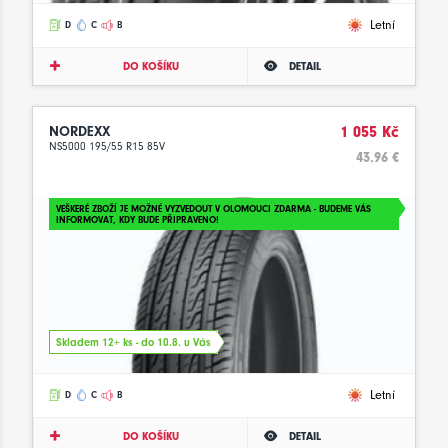
Letní
D
C
B
DO KOŠÍKU
DETAIL
NORDEXX
1 055 Kč
NS5000 195/55 R15 85V
43.96 €
VEŠKERÉ ZBOŽÍ JE MOŽNÉ VYZVEDOUT V OLOMOUCI ZDARMA - BUDEME VÁS
INFORMOVAT, KDY BUDE PŘIPRAVENO!
Skladem 12+ ks - do 10.8. u Vás
Letní
D
C
B
DO KOŠÍKU
DETAIL