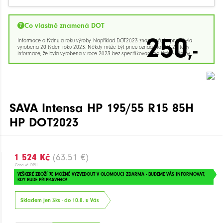
Co vlastně znamená DOT
250
Informace o týdnu a roku výroby. Například DOT2023 znamená, že pneu byla
,-
vyrobena 20 týden roku 2023. Někdy může být pneu označena DOT23 tedy
informace, že byla vyrobena v roce 2023 bez specifikovaného týdne výroby.
SAVA Intensa HP 195/55 R15 85H
HP DOT2023
1 524 Kč
(63.51 €)
Cena vč. DPH
VEŠKERÉ ZBOŽÍ JE MOŽNÉ VYZVEDOUT V OLOMOUCI ZDARMA - BUDEME VÁS INFORMOVAT,
KDY BUDE PŘIPRAVENO!
Skladem jen 3ks - do 10.8. u Vás