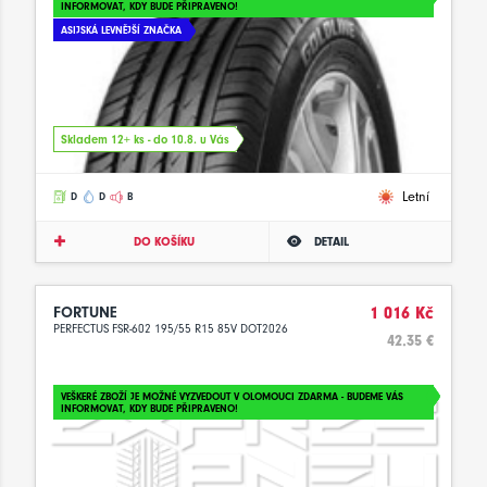
INFORMOVAT, KDY BUDE PŘIPRAVENO!
ASIJSKÁ LEVNĚJŠÍ ZNAČKA
Skladem 12+ ks - do 10.8. u Vás
Letní
D
D
B
DO KOŠÍKU
DETAIL
FORTUNE
1 016 Kč
PERFECTUS FSR-602 195/55 R15 85V DOT2026
42.35 €
VEŠKERÉ ZBOŽÍ JE MOŽNÉ VYZVEDOUT V OLOMOUCI ZDARMA - BUDEME VÁS
INFORMOVAT, KDY BUDE PŘIPRAVENO!