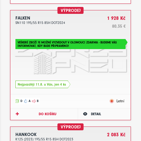
VÝPRODEJ
FALKEN
1 928 Kč
SN110 195/55 R15 85H DOT2024
80.35 €
VEŠKERÉ ZBOŽÍ JE MOŽNÉ VYZVEDOUT V OLOMOUCI ZDARMA - BUDEME VÁS
INFORMOVAT, KDY BUDE PŘIPRAVENO!
Nejpozději 11.8. u Vás, jen 4 ks
Letní
D
A
B
DO KOŠÍKU
DETAIL
VÝPRODEJ
HANKOOK
2 083 Kč
K125 (2023) 195/55 R15 85H DOT2023