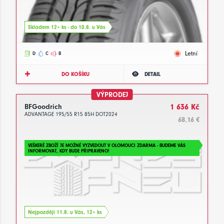
Skladem 12+ ks - do 10.8. u Vás
Letní
D
C
B
DO KOŠÍKU
DETAIL
VÝPRODEJ
BFGoodrich
1 636 Kč
ADVANTAGE 195/55 R15 85H DOT2024
68.16 €
VEŠKERÉ ZBOŽÍ JE MOŽNÉ VYZVEDOUT V OLOMOUCI ZDARMA - BUDEME VÁS
INFORMOVAT, KDY BUDE PŘIPRAVENO!
Nejpozději 11.8. u Vás, 12+ ks