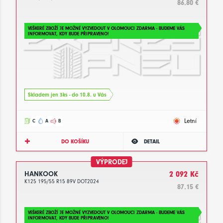
86.80 €
VEŠKERÉ ZBOŽÍ JE MOŽNÉ VYZVEDOUT V OLOMOUCI ZDARMA - BUDEME VÁS
INFORMOVAT, KDY BUDE PŘIPRAVENO!
Skladem jen 3ks - do 10.8. u Vás
Letní
C
A
B
DO KOŠÍKU
DETAIL
VÝPRODEJ
HANKOOK
2 092 Kč
K125 195/55 R15 89V DOT2024
87.15 €
VEŠKERÉ ZBOŽÍ JE MOŽNÉ VYZVEDOUT V OLOMOUCI ZDARMA - BUDEME VÁS
INFORMOVAT, KDY BUDE PŘIPRAVENO!