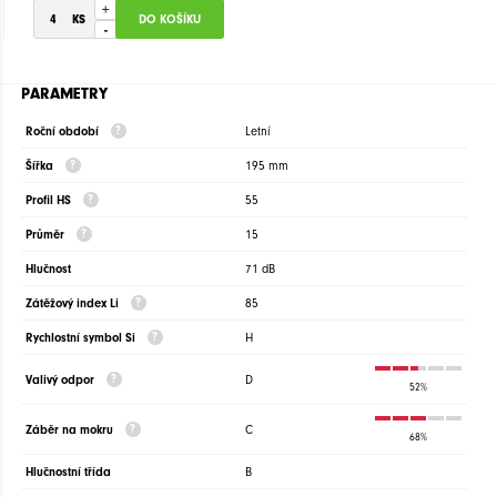
+
-
PARAMETRY
Roční období
Letní
Šířka
195 mm
Profil HS
55
Průměr
15
Hlučnost
71 dB
Zátěžový index Li
85
Rychlostní symbol Si
H
Valivý odpor
D
52%
Záběr na mokru
C
68%
Hlučnostní třída
B