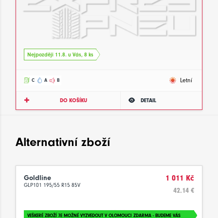
Nejpozději 11.8. u Vás, 8 ks
Letní
C
A
B
DO KOŠÍKU
DETAIL
Alternativní zboží
Goldline
1 011 Kč
GLP101 195/55 R15 85V
42.14 €
VEŠKERÉ ZBOŽÍ JE MOŽNÉ VYZVEDOUT V OLOMOUCI ZDARMA - BUDEME VÁS