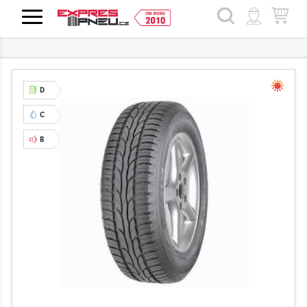
HLEDAT
D
C
B