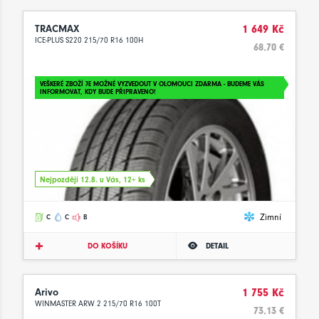
TRACMAX
1 649 Kč
ICE-PLUS S220 215/70 R16 100H
68.70 €
VEŠKERÉ ZBOŽÍ JE MOŽNÉ VYZVEDOUT V OLOMOUCI ZDARMA - BUDEME VÁS
INFORMOVAT, KDY BUDE PŘIPRAVENO!
Nejpozději 12.8. u Vás, 12+ ks
Zimní
C
C
B
DO KOŠÍKU
DETAIL
Arivo
1 755 Kč
WINMASTER ARW 2 215/70 R16 100T
73.13 €