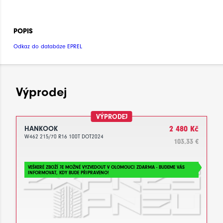
POPIS
Odkaz do databáze EPREL
Výprodej
VÝPRODEJ
HANKOOK
2 480 Kč
W462 215/70 R16 100T DOT2024
103.33 €
VEŠKERÉ ZBOŽÍ JE MOŽNÉ VYZVEDOUT V OLOMOUCI ZDARMA - BUDEME VÁS
INFORMOVAT, KDY BUDE PŘIPRAVENO!