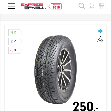
HLEDAT
D
C
B
250
,-