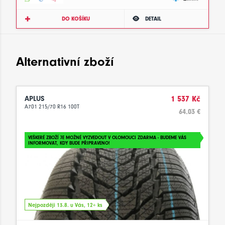
DO KOŠÍKU
DETAIL
Alternativní zboží
APLUS
1 537 Kč
A701 215/70 R16 100T
64.03 €
VEŠKERÉ ZBOŽÍ JE MOŽNÉ VYZVEDOUT V OLOMOUCI ZDARMA - BUDEME VÁS
INFORMOVAT, KDY BUDE PŘIPRAVENO!
Nejpozději 13.8. u Vás, 12+ ks