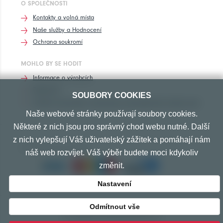
O SPOLEČNOSTI
Kontakty a volná místa
Naše služby a Hodnocení
Ochrana soukromí
MOHLO BY SE HODIT
Informace o výrobcích
Rozhovory
SOUBORY COOKIES
Značení pneumatik, homologace pneumatik dle výrobců vozů
Naše webové stránky používají soubory cookies.
Některé z nich jsou pro správný chod webu nutné. Další
z nich vylepšují Váš uživatelský zážitek a pomáhají nám
PŘIJÍMÁME TYTO PLATBY
náš web rozvíjet. Váš výběr budete moci kdykoliv
změnit.
Nastavení
Odmítnout vše
© Copyright 2010-2026 Exprespneu.cz