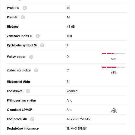
Profil HS
70
Průměr
16
Hlučnost
72 dB
Zátěžový index Li
100
Rychlostní symbol Si
T
Valivý odpor
D
52%
Záběr na mokru
C
68%
Hlučnostní třída
B
Konstrukce
Radiální
Přilnavost na sněhu
Ano
Označení 3PMSF
Ano
Kód produktu
1633092758145
Dodatečné informace
TL M+S 3PMSF