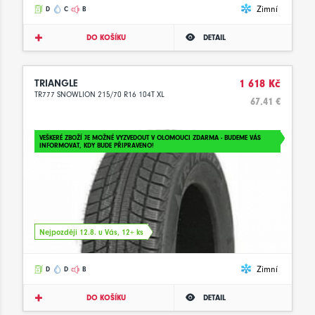
Zimní
D
C
B
DO KOŠÍKU
DETAIL
TRIANGLE
1 618 Kč
TR777 SNOWLION 215/70 R16 104T XL
67.41 €
VEŠKERÉ ZBOŽÍ JE MOŽNÉ VYZVEDOUT V OLOMOUCI ZDARMA - BUDEME VÁS
INFORMOVAT, KDY BUDE PŘIPRAVENO!
Nejpozději 12.8. u Vás, 12+ ks
Zimní
D
D
B
DO KOŠÍKU
DETAIL