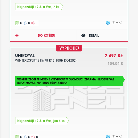
Nejpozději 12.8. u Vás, 7 ks
Zimní
C
B
B
DO KOŠÍKU
DETAIL
VÝPRODEJ
UNIROYAL
2 497 Kč
WINTEREXPERT 215/70 R16 100H DOT2024
104.04 €
VEŠKERÉ ZBOŽÍ JE MOŽNÉ VYZVEDOUT V OLOMOUCI ZDARMA - BUDEME VÁS
INFORMOVAT, KDY BUDE PŘIPRAVENO!
Nejpozději 12.8. u Vás, jen 3 ks
Zimní
C
C
B