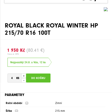
ROYAL BLACK ROYAL WINTER HP
215/70 R16 100T
1 930 Kč
(80.41 €)
Cena vč. DPH
Nejpozději 24.8. u Vás, 12 ks
+
-
PARAMETRY
Roční období
Zimní
Šířka
215 mm