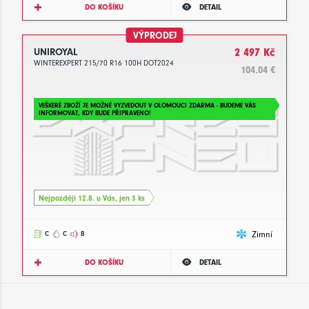
DO KOŠÍKU
DETAIL
VÝPRODEJ
UNIROYAL
2 497 Kč
WINTEREXPERT 215/70 R16 100H DOT2024
104.04 €
VEŠKERÉ ZBOŽÍ JE MOŽNÉ VYZVEDOUT V OLOMOUCI ZDARMA - BUDEME VÁS
INFORMOVAT, KDY BUDE PŘIPRAVENO!
Nejpozději 12.8. u Vás, jen 3 ks
Zimní
C
C
B
DO KOŠÍKU
DETAIL