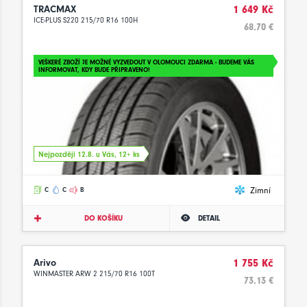
TRACMAX
1 649 Kč
ICE-PLUS S220 215/70 R16 100H
68.70 €
VEŠKERÉ ZBOŽÍ JE MOŽNÉ VYZVEDOUT V OLOMOUCI ZDARMA - BUDEME VÁS
INFORMOVAT, KDY BUDE PŘIPRAVENO!
Nejpozději 12.8. u Vás, 12+ ks
Zimní
C
C
B
DO KOŠÍKU
DETAIL
Arivo
1 755 Kč
WINMASTER ARW 2 215/70 R16 100T
73.13 €