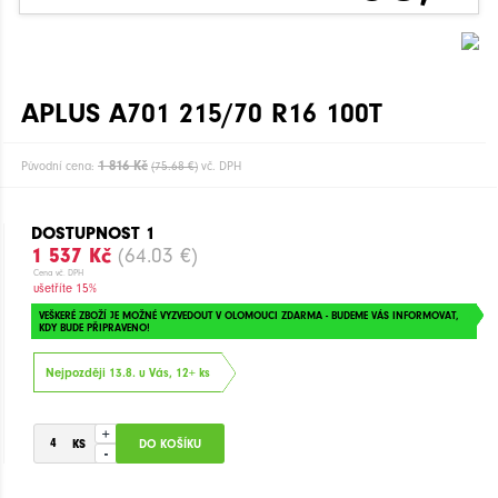
APLUS A701 215/70 R16 100T
1 816 Kč
Původní cena:
(75.68 €)
vč. DPH
DOSTUPNOST 1
1 537 Kč
(64.03 €)
Cena vč. DPH
ušetříte 15%
VEŠKERÉ ZBOŽÍ JE MOŽNÉ VYZVEDOUT V OLOMOUCI ZDARMA - BUDEME VÁS INFORMOVAT,
KDY BUDE PŘIPRAVENO!
Nejpozději 13.8. u Vás, 12+ ks
+
-