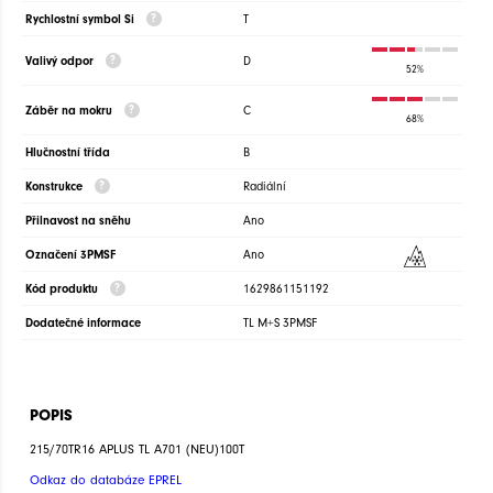
Rychlostní symbol Si
T
Valivý odpor
D
52%
Záběr na mokru
C
68%
Hlučnostní třída
B
Konstrukce
Radiální
Přilnavost na sněhu
Ano
Označení 3PMSF
Ano
Kód produktu
1629861151192
Dodatečné informace
TL M+S 3PMSF
POPIS
215/70TR16 APLUS TL A701 (NEU)100T
Odkaz do databáze EPREL