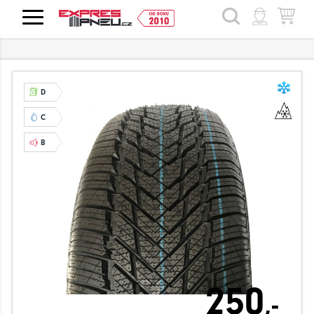
HLEDAT
D
C
B
250
,-