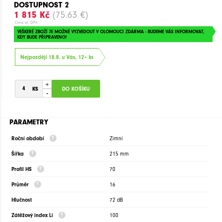
DOSTUPNOST 2
1 815 Kč
(75.63 €)
Cena vč. DPH
VEŠKERÉ ZBOŽÍ JE MOŽNÉ VYZVEDOUT V OLOMOUCI ZDARMA - BUDEME VÁS INFORMOVAT,
KDY BUDE PŘIPRAVENO!
Nejpozději 18.8. u Vás, 12+ ks
+
-
PARAMETRY
Roční období
Zimní
Šířka
215 mm
Profil HS
70
Průměr
16
Hlučnost
72 dB
Zátěžový index Li
100