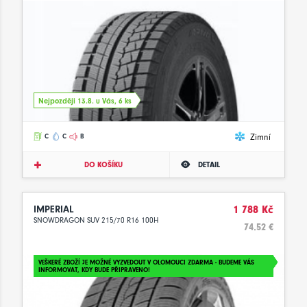
Nejpozději 13.8. u Vás, 6 ks
Zimní
C
C
B
DO KOŠÍKU
DETAIL
IMPERIAL
1 788 Kč
SNOWDRAGON SUV 215/70 R16 100H
74.52 €
VEŠKERÉ ZBOŽÍ JE MOŽNÉ VYZVEDOUT V OLOMOUCI ZDARMA - BUDEME VÁS
INFORMOVAT, KDY BUDE PŘIPRAVENO!