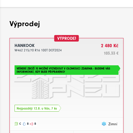
Výprodej
VÝPRODEJ
HANKOOK
2 480 Kč
W462 215/70 R16 100T DOT2024
103.33 €
VEŠKERÉ ZBOŽÍ JE MOŽNÉ VYZVEDOUT V OLOMOUCI ZDARMA - BUDEME VÁS
INFORMOVAT, KDY BUDE PŘIPRAVENO!
Nejpozději 12.8. u Vás, 7 ks
Zimní
C
B
B