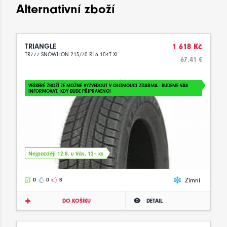
Alternativní zboží
TRIANGLE
1 618 Kč
TR777 SNOWLION 215/70 R16 104T XL
67.41 €
VEŠKERÉ ZBOŽÍ JE MOŽNÉ VYZVEDOUT V OLOMOUCI ZDARMA - BUDEME VÁS
INFORMOVAT, KDY BUDE PŘIPRAVENO!
Nejpozději 12.8. u Vás, 12+ ks
Zimní
D
D
B
DO KOŠÍKU
DETAIL