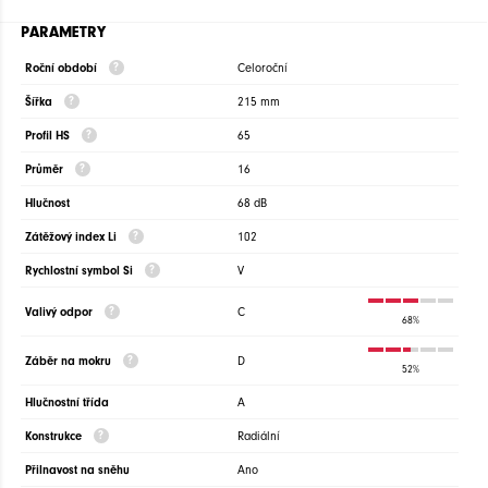
PARAMETRY
Roční období
Celoroční
Šířka
215 mm
Profil HS
65
Průměr
16
Hlučnost
68 dB
Zátěžový index Li
102
Rychlostní symbol Si
V
Valivý odpor
C
68%
Záběr na mokru
D
52%
Hlučnostní třída
A
Konstrukce
Radiální
Přilnavost na sněhu
Ano