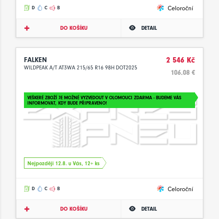
Celoroční
D
C
B
DO KOŠÍKU
DETAIL
FALKEN
2 546 Kč
WILDPEAK A/T AT3WA 215/65 R16 98H DOT2025
106.08 €
VEŠKERÉ ZBOŽÍ JE MOŽNÉ VYZVEDOUT V OLOMOUCI ZDARMA - BUDEME VÁS
INFORMOVAT, KDY BUDE PŘIPRAVENO!
Nejpozději 12.8. u Vás, 12+ ks
Celoroční
D
C
B
DO KOŠÍKU
DETAIL