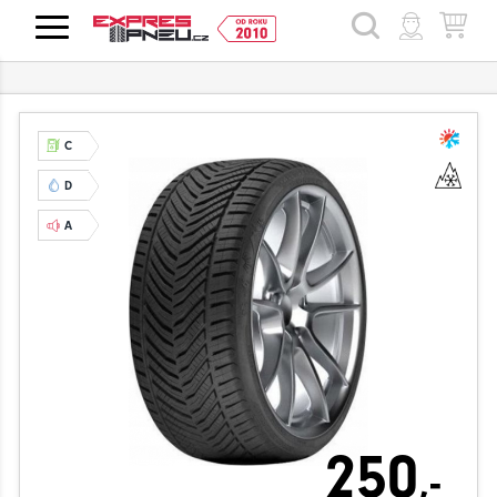
HLEDAT
C
D
A
250
,-