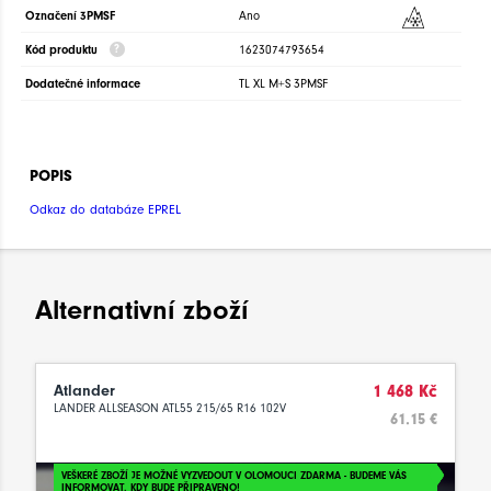
Označení 3PMSF
Ano
Kód produktu
1623074793654
Dodatečné informace
TL XL M+S 3PMSF
POPIS
Odkaz do databáze EPREL
Alternativní zboží
Atlander
1 468 Kč
LANDER ALLSEASON ATL55 215/65 R16 102V
61.15 €
VEŠKERÉ ZBOŽÍ JE MOŽNÉ VYZVEDOUT V OLOMOUCI ZDARMA - BUDEME VÁS
INFORMOVAT, KDY BUDE PŘIPRAVENO!