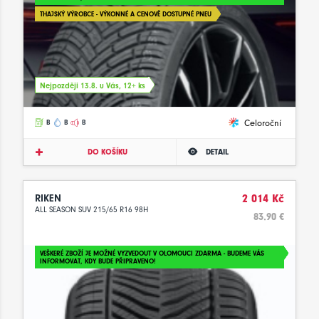
THAJSKÝ VÝROBCE - VÝKONNÉ A CENOVĚ DOSTUPNÉ PNEU
Nejpozději 13.8. u Vás, 12+ ks
Celoroční
B
B
B
DO KOŠÍKU
DETAIL
RIKEN
2 014 Kč
ALL SEASON SUV 215/65 R16 98H
83.90 €
VEŠKERÉ ZBOŽÍ JE MOŽNÉ VYZVEDOUT V OLOMOUCI ZDARMA - BUDEME VÁS
INFORMOVAT, KDY BUDE PŘIPRAVENO!