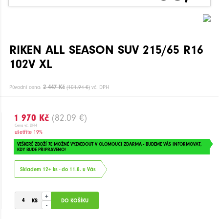
RIKEN ALL SEASON SUV 215/65 R16
102V XL
2 447 Kč
Původní cena:
(101.94 €)
vč. DPH
1 970 Kč
(82.09 €)
Cena vč. DPH
ušetříte 19%
VEŠKERÉ ZBOŽÍ JE MOŽNÉ VYZVEDOUT V OLOMOUCI ZDARMA - BUDEME VÁS INFORMOVAT,
KDY BUDE PŘIPRAVENO!
Skladem 12+ ks - do 11.8. u Vás
+
-