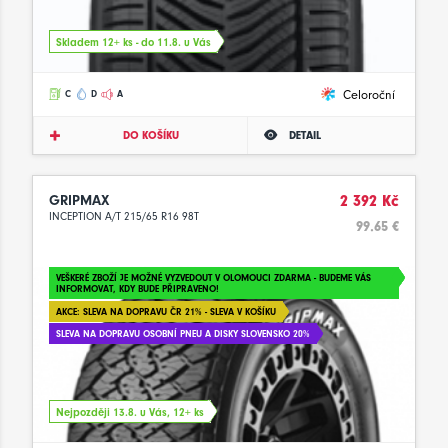
Skladem 12+ ks - do 11.8. u Vás
Celoroční
C
D
A
DO KOŠÍKU
DETAIL
GRIPMAX
2 392 Kč
INCEPTION A/T 215/65 R16 98T
99.65 €
VEŠKERÉ ZBOŽÍ JE MOŽNÉ VYZVEDOUT V OLOMOUCI ZDARMA - BUDEME VÁS
INFORMOVAT, KDY BUDE PŘIPRAVENO!
AKCE: SLEVA NA DOPRAVU ČR 21% - SLEVA V KOŠÍKU
SLEVA NA DOPRAVU OSOBNÍ PNEU A DISKY SLOVENSKO 20%
Nejpozději 13.8. u Vás, 12+ ks