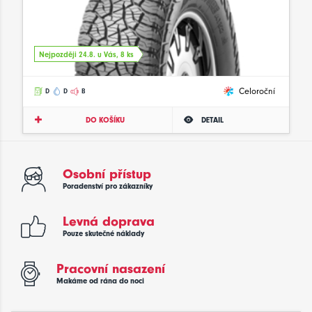
Nejpozději 24.8. u Vás, 8 ks
Celoroční
D
D
B
DO KOŠÍKU
DETAIL
Osobní přístup
Poradenství pro zákazníky
Levná doprava
Pouze skutečné náklady
Pracovní nasazení
Makáme od rána do noci