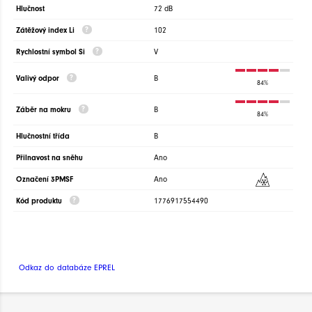
Hlučnost
72 dB
Zátěžový index Li
102
Rychlostní symbol Si
V
Valivý odpor
B
84%
Záběr na mokru
B
84%
Hlučnostní třída
B
Přilnavost na sněhu
Ano
Označení 3PMSF
Ano
Kód produktu
1776917554490
Odkaz do databáze EPREL