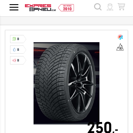
HLEDAT
B
B
B
250
,-