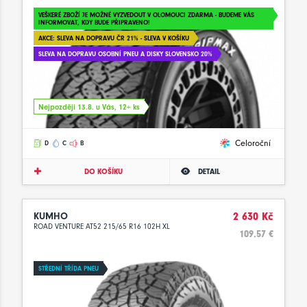
VEŠKERÉ ZBOŽÍ JE MOŽNÉ VYZVEDOUT V OLOMOUCI ZDARMA - BUDEME VÁS
INFORMOVAT, KDY BUDE PŘIPRAVENO!
AKCE: SLEVA NA DOPRAVU ČR 21% - SLEVA V KOŠÍKU
SLEVA NA DOPRAVU OSOBNÍ PNEU A DISKY SLOVENSKO 20%
Nejpozději 13.8. u Vás, 12+ ks
Celoroční
D
C
B
DO KOŠÍKU
DETAIL
KUMHO
2 630 Kč
ROAD VENTURE AT52 215/65 R16 102H XL
109.57 €
STŘEDNÍ TŘÍDA PNEU