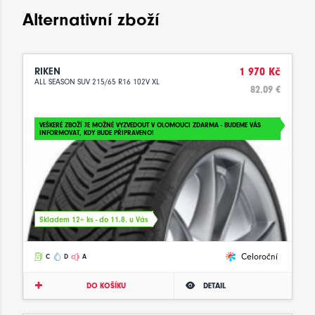
Alternativní zboží
RIKEN
1 970 Kč
ALL SEASON SUV 215/65 R16 102V XL
82.09 €
VEŠKERÉ ZBOŽÍ JE MOŽNÉ VYZVEDOUT V OLOMOUCI ZDARMA - BUDEME VÁS
INFORMOVAT, KDY BUDE PŘIPRAVENO!
Skladem 12+ ks - do 11.8. u Vás
Celoroční
C
D
A
DO KOŠÍKU
DETAIL