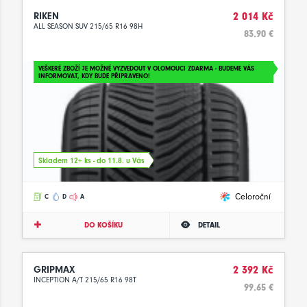
RIKEN
2 014 Kč
ALL SEASON SUV 215/65 R16 98H
83.90 €
VEŠKERÉ ZBOŽÍ JE MOŽNÉ VYZVEDOUT V OLOMOUCI ZDARMA - BUDEME VÁS
INFORMOVAT, KDY BUDE PŘIPRAVENO!
Skladem 12+ ks - do 11.8. u Vás
Celoroční
C
D
A
DO KOŠÍKU
DETAIL
GRIPMAX
2 392 Kč
INCEPTION A/T 215/65 R16 98T
99.65 €