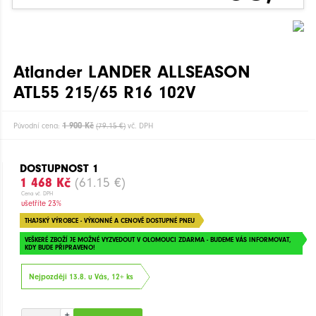
Atlander LANDER ALLSEASON
ATL55 215/65 R16 102V
1 900 Kč
Původní cena:
(79.15 €)
vč. DPH
DOSTUPNOST 1
1 468 Kč
(61.15 €)
Cena vč. DPH
ušetříte 23%
THAJSKÝ VÝROBCE - VÝKONNÉ A CENOVĚ DOSTUPNÉ PNEU
VEŠKERÉ ZBOŽÍ JE MOŽNÉ VYZVEDOUT V OLOMOUCI ZDARMA - BUDEME VÁS INFORMOVAT,
KDY BUDE PŘIPRAVENO!
Nejpozději 13.8. u Vás, 12+ ks
+