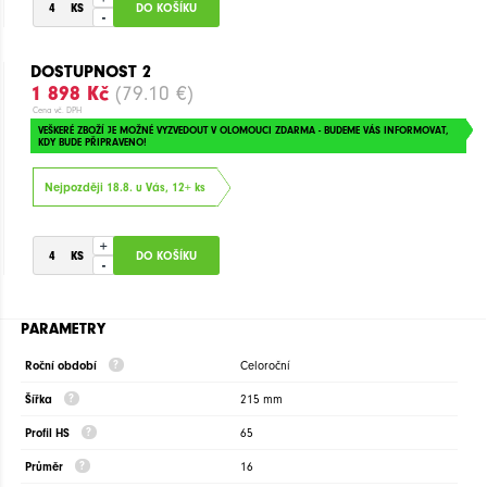
-
DOSTUPNOST 2
1 898 Kč
(79.10 €)
Cena vč. DPH
VEŠKERÉ ZBOŽÍ JE MOŽNÉ VYZVEDOUT V OLOMOUCI ZDARMA - BUDEME VÁS INFORMOVAT,
KDY BUDE PŘIPRAVENO!
Nejpozději 18.8. u Vás, 12+ ks
+
-
PARAMETRY
Roční období
Celoroční
Šířka
215 mm
Profil HS
65
Průměr
16