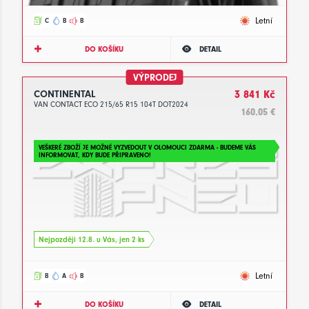
Letní
C
B
B
DO KOŠÍKU
DETAIL
VÝPRODEJ
CONTINENTAL
3 841 Kč
VAN CONTACT ECO 215/65 R15 104T DOT2024
160.05 €
VEŠKERÉ ZBOŽÍ JE MOŽNÉ VYZVEDOUT V OLOMOUCI ZDARMA - BUDEME VÁS
INFORMOVAT, KDY BUDE PŘIPRAVENO!
Nejpozději 12.8. u Vás, jen 2 ks
Letní
B
A
B
DO KOŠÍKU
DETAIL