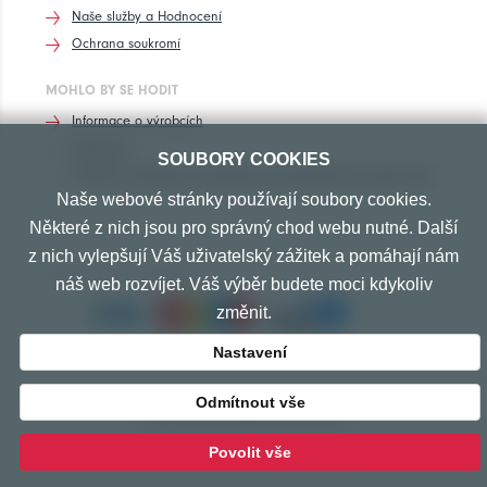
Naše služby a Hodnocení
Ochrana soukromí
MOHLO BY SE HODIT
Informace o výrobcích
Rozhovory
SOUBORY COOKIES
Značení pneumatik, homologace pneumatik dle výrobců vozů
Naše webové stránky používají soubory cookies.
Některé z nich jsou pro správný chod webu nutné. Další
z nich vylepšují Váš uživatelský zážitek a pomáhají nám
PŘIJÍMÁME TYTO PLATBY
náš web rozvíjet. Váš výběr budete moci kdykoliv
změnit.
Nastavení
Odmítnout vše
© Copyright 2010-2026 Exprespneu.cz
vytvořeno s láskou
www.izon.cz
Povolit vše