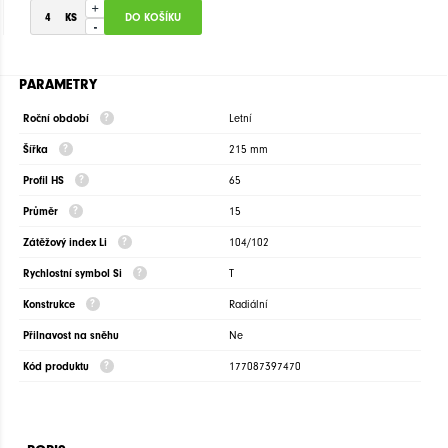
+
-
PARAMETRY
Roční období
Letní
Šířka
215 mm
Profil HS
65
Průměr
15
Zátěžový index Li
104/102
Rychlostní symbol Si
T
Konstrukce
Radiální
Přilnavost na sněhu
Ne
Kód produktu
177087397470