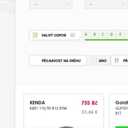
--
--
A
B
C
D
E
VALIVÝ ODPOR
PŘILNAVOST NA SNĚHU
ANO
PŘ
KENDA
755 Kč
Goldl
K801 115/90 R13 87M
GLP101
31.46 €
81T