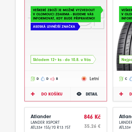
VEŠKERÉ ZBOŽÍ JE MOŽNÉ VYZVEDOUT
VEŠKE
V OLOMOUCI ZDARMA - BUDEME VÁS
V OLO
INFORMOVAT, KDY BUDE PŘIPRAVENO!
INFOR
ASIJSKÁ LEVNĚJŠÍ ZNAČKA
Skladem 12+ ks - do 10.8. u Vás
Nejpo
Letní
D
D
B
C
DO KOŠÍKU
DETAIL
D
Atlander
846 Kč
Atlan
LANDER XSPORT
LANDE
35.26 €
ATL33# 155/70 R13 75T
ATL33#