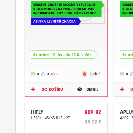
VEŠKERÉ ZBOŽÍ JE MOŽNÉ VYZVEDOUT
VEŠKE
V OLOMOUCI ZDARMA - BUDEME VÁS
V OLO
INFORMOVAT, KDY BUDE PŘIPRAVENO!
INFOR
ASIJSKÁ LEVNĚJŠÍ ZNAČKA
Skladem 12+ ks - do 10.8. u Vás
Sklad
Letní
D
D
B
D
DO KOŠÍKU
DETAIL
D
HIFLY
809 Kč
APLU
HF201 145/65 R15 72T
A609 1
33.72 €