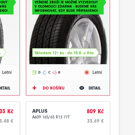
DOUT
VEŠKERÉ ZBOŽÍ JE MOŽNÉ VYZVEDOUT
VÁS
V OLOMOUCI ZDARMA - BUDEME VÁS
ENO!
INFORMOVAT, KDY BUDE PŘIPRAVENO!
s
Skladem 12+ ks - do 10.8. u Vás
Letní
Letní
D
C
B
DETAIL
DO KOŠÍKU
DETAIL
03 Kč
APLUS
809 Kč
A609 165/65 R13 77T
3.48 €
33.69 €