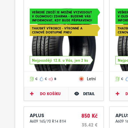
VEŠKERÉ ZBOŽÍ JE MOŽNÉ VYZVEDOUT
VEŠKE
V OLOMOUCI ZDARMA - BUDEME VÁS
V OLO
INFORMOVAT, KDY BUDE PŘIPRAVENO!
INFOR
THAJSKÝ VÝROBCE - VÝKONNÉ A
THAJS
CENOVĚ DOSTUPNÉ PNEU
CENOV
Nejpozději 12.8. u Vás, jen 2 ks
Nejpo
Letní
C
C
B
C
DO KOŠÍKU
DETAIL
D
APLUS
850 Kč
APLU
A609 165/70 R14 81H
A609 1
35.42 €