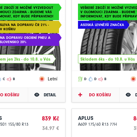
RÉ ZBOŽÍ JE MOŽNÉ VYZVEDOUT
VEŠKERÉ ZBOŽÍ JE MOŽNÉ VYZVE
MOUCI ZDARMA - BUDEME VÁS
V OLOMOUCI ZDARMA - BUDEME 
MOVAT, KDY BUDE PŘIPRAVENO!
INFORMOVAT, KDY BUDE PŘIPRAV
 SLEVA NA DOPRAVU ČR 21% -
ASIJSKÁ LEVNĚJŠÍ ZNAČKA
 V KOŠÍKU
 NA DOPRAVU OSOBNÍ PNEU A
 SLOVENSKO 20%
em jen 2ks - do 10.8. u Vás
Skladem 6ks - do 10.8. u Vás
Letní
C
B
D
D
B
O KOŠÍKU
DETAIL
DO KOŠÍKU
S
839 Kč
APLUS
8
FS01 155/80 R13
A609 175/60 R13 77H
34.97 €
3