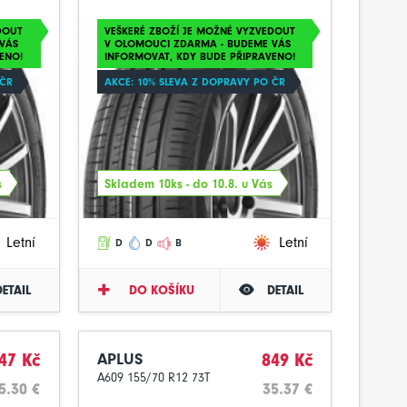
DOUT
VEŠKERÉ ZBOŽÍ JE MOŽNÉ VYZVEDOUT
VÁS
V OLOMOUCI ZDARMA - BUDEME VÁS
ENO!
INFORMOVAT, KDY BUDE PŘIPRAVENO!
 ČR
AKCE: 10% SLEVA Z DOPRAVY PO ČR
s
Skladem 10ks - do 10.8. u Vás
Letní
Letní
D
D
B
DETAIL
DO KOŠÍKU
DETAIL
47 Kč
APLUS
849 Kč
A609 155/70 R12 73T
5.30 €
35.37 €