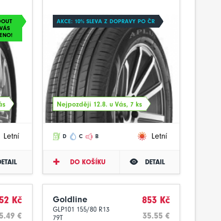
DOUT
AKCE: 10% SLEVA Z DOPRAVY PO ČR
VÁS
ENO!
ás
Nejpozději 12.8. u Vás, 7 ks
Letní
Letní
D
C
B
DETAIL
DO KOŠÍKU
DETAIL
52 Kč
Goldline
853 Kč
GLP101 155/80 R13
5.49 €
35.55 €
79T