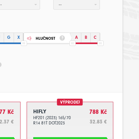
--
--
F
G
X
A
B
C
HLUČNOST
VÝPRODEJ
77 Kč
HIFLY
788 Kč
HF201 (2023) 165/70
2.37 €
32.83 €
R14 81T DOT2023