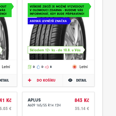
DOUT
VEŠKERÉ ZBOŽÍ JE MOŽNÉ VYZVEDOUT
VÁS
V OLOMOUCI ZDARMA - BUDEME VÁS
ENO!
INFORMOVAT, KDY BUDE PŘIPRAVENO!
ASIJSKÁ LEVNĚJŠÍ ZNAČKA
Skladem 12+ ks - do 10.8. u Vás
Letní
Letní
D
D
B
DETAIL
DO KOŠÍKU
DETAIL
41 Kč
APLUS
843 Kč
A609 165/55 R14 72H
5.03 €
35.14 €