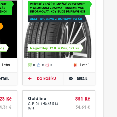
DOUT
VEŠKERÉ ZBOŽÍ JE MOŽNÉ VYZVEDOUT
VÁS
V OLOMOUCI ZDARMA - BUDEME VÁS
ENO!
INFORMOVAT, KDY BUDE PŘIPRAVENO!
AKCE: 10% SLEVA Z DOPRAVY PO ČR
Vás
Nejpozději 12.8. u Vás, 12+ ks
Letní
Letní
D
C
B
DETAIL
DO KOŠÍKU
DETAIL
23 Kč
Goldline
831 Kč
GLP101 175/65 R14
4.31 €
34.61 €
82H