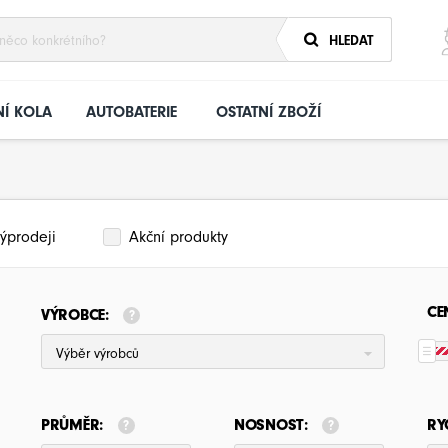
HLEDAT
Í KOLA
AUTOBATERIE
OSTATNÍ ZBOŽÍ
ýprodeji
Akční produkty
CE
VÝROBCE:
Výběr výrobců
PRŮMĚR:
NOSNOST:
RY