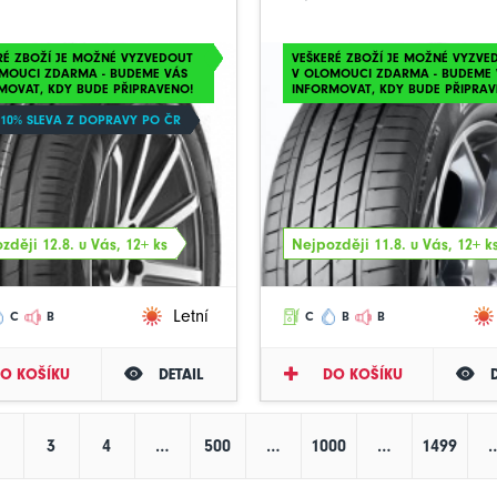
RÉ ZBOŽÍ JE MOŽNÉ VYZVEDOUT
VEŠKERÉ ZBOŽÍ JE MOŽNÉ VYZVE
MOUCI ZDARMA - BUDEME VÁS
V OLOMOUCI ZDARMA - BUDEME 
MOVAT, KDY BUDE PŘIPRAVENO!
INFORMOVAT, KDY BUDE PŘIPRAV
 10% SLEVA Z DOPRAVY PO ČR
zději 12.8. u Vás, 12+ ks
Nejpozději 11.8. u Vás, 12+ k
Letní
C
B
C
B
B
O KOŠÍKU
DETAIL
DO KOŠÍKU
3
4
…
500
…
1000
…
1499