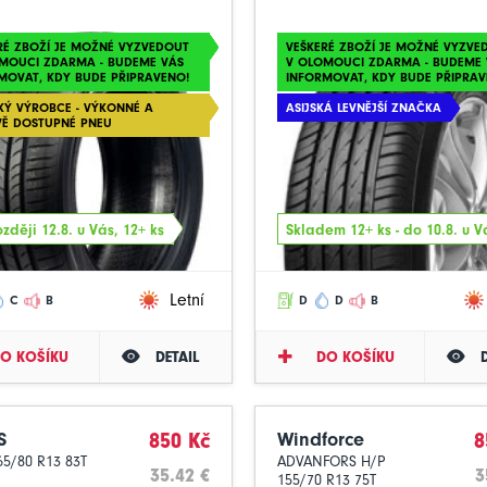
RÉ ZBOŽÍ JE MOŽNÉ VYZVEDOUT
VEŠKERÉ ZBOŽÍ JE MOŽNÉ VYZVE
MOUCI ZDARMA - BUDEME VÁS
V OLOMOUCI ZDARMA - BUDEME 
MOVAT, KDY BUDE PŘIPRAVENO!
INFORMOVAT, KDY BUDE PŘIPRAV
KÝ VÝROBCE - VÝKONNÉ A
ASIJSKÁ LEVNĚJŠÍ ZNAČKA
Ě DOSTUPNÉ PNEU
zději 12.8. u Vás, 12+ ks
Skladem 12+ ks - do 10.8. u V
Letní
C
B
D
D
B
O KOŠÍKU
DETAIL
DO KOŠÍKU
S
850 Kč
Windforce
8
65/80 R13 83T
ADVANFORS H/P
35.42 €
3
155/70 R13 75T