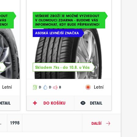
DOUT
VEŠKERÉ ZBOŽÍ JE MOŽNÉ VYZVEDOUT
VÁS
V OLOMOUCI ZDARMA - BUDEME VÁS
ENO!
INFORMOVAT, KDY BUDE PŘIPRAVENO!
ASIJSKÁ LEVNĚJŠÍ ZNAČKA
s
Skladem 7ks - do 10.8. u Vás
Letní
Letní
D
D
B
DETAIL
DO KOŠÍKU
DETAIL
…
1998
DALŠÍ