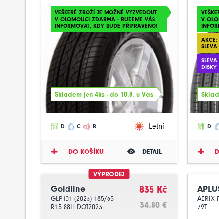
VEŠKERÉ ZBOŽÍ JE MOŽNÉ VYZVEDOUT
VEŠKE
V OLOMOUCI ZDARMA - BUDEME VÁS
V OLO
INFORMOVAT, KDY BUDE PŘIPRAVENO!
INFOR
AKCE:
SLEVA
SLEVA
DISKY
Skladem jen 4ks - do 10.8. u Vás
Sklad
Letní
D
C
B
D
DO KOŠÍKU
DETAIL
D
VÝPRODEJ
Goldline
835 Kč
APLU
GLP101 (2023) 185/65
AERIX 
34.80 €
R15 88H DOT2023
79T