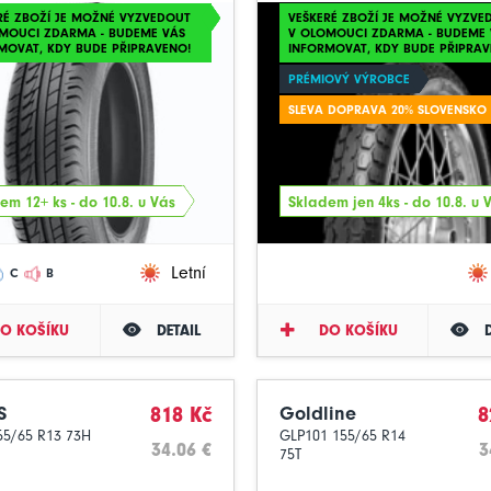
RÉ ZBOŽÍ JE MOŽNÉ VYZVEDOUT
VEŠKERÉ ZBOŽÍ JE MOŽNÉ VYZVE
MOUCI ZDARMA - BUDEME VÁS
V OLOMOUCI ZDARMA - BUDEME 
MOVAT, KDY BUDE PŘIPRAVENO!
INFORMOVAT, KDY BUDE PŘIPRAV
PRÉMIOVÝ VÝROBCE
SLEVA DOPRAVA 20% SLOVENSKO
em 12+ ks - do 10.8. u Vás
Skladem jen 4ks - do 10.8. u 
Letní
C
B
O KOŠÍKU
DETAIL
DO KOŠÍKU
S
818 Kč
Goldline
8
55/65 R13 73H
GLP101 155/65 R14
34.06 €
3
75T