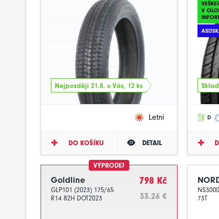
VEŠKE
V OLO
INFOR
ASIJS
Nejpozději 21.8. u Vás, 12 ks
Sklad
Letní
D
DO KOŠÍKU
DETAIL
D
VÝPRODEJ
Goldline
798 Kč
NORD
GLP101 (2023) 175/65
NS3000
33.26 €
R14 82H DOT2023
73T