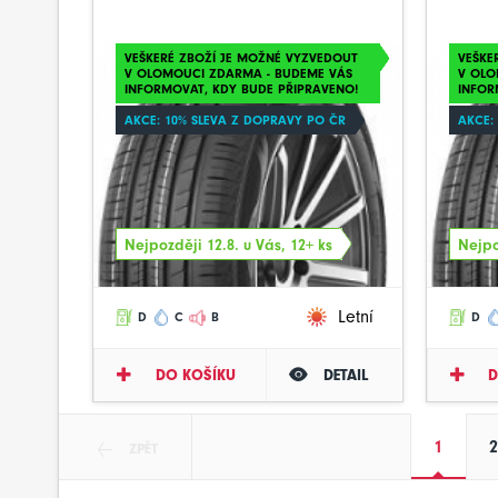
VEŠKERÉ ZBOŽÍ JE MOŽNÉ VYZVEDOUT
VEŠKE
V OLOMOUCI ZDARMA - BUDEME VÁS
V OLO
INFORMOVAT, KDY BUDE PŘIPRAVENO!
INFOR
AKCE: 10% SLEVA Z DOPRAVY PO ČR
AKCE:
Nejpozději 12.8. u Vás, 12+ ks
Nejpo
Letní
D
C
B
D
DO KOŠÍKU
DETAIL
D
1
2
ZPĚT