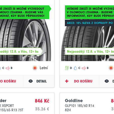
RÉ ZBOŽÍ JE MOŽNÉ VYZVEDOUT
VEŠKERÉ ZBOŽÍ JE MOŽNÉ VYZVE
MOUCI ZDARMA - BUDEME VÁS
V OLOMOUCI ZDARMA - BUDEME 
MOVAT, KDY BUDE PŘIPRAVENO!
INFORMOVAT, KDY BUDE PŘIPRAV
AKCE: 10% SLEVA Z DOPRAVY PO
zději 12.8. u Vás, 12+ ks
Nejpozději 12.8. u Vás, 12+ k
Letní
C
B
D
C
B
O KOŠÍKU
DETAIL
DO KOŠÍKU
der
846 Kč
Goldline
8
R XSPORT
GLP101 185/60 R14
35.26 €
3
 155/65 R13 73T
82H