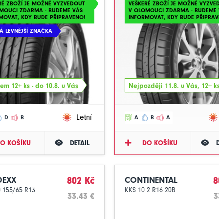
RÉ ZBOŽÍ JE MOŽNÉ VYZVEDOUT
VEŠKERÉ ZBOŽÍ JE MOŽNÉ VYZVE
MOUCI ZDARMA - BUDEME VÁS
V OLOMOUCI ZDARMA - BUDEME 
MOVAT, KDY BUDE PŘIPRAVENO!
INFORMOVAT, KDY BUDE PŘIPRAV
KÁ LEVNĚJŠÍ ZNAČKA
em 12+ ks - do 10.8. u Vás
Nejpozději 11.8. u Vás, 12+ k
Letní
D
B
A
B
A
O KOŠÍKU
DETAIL
DO KOŠÍKU
EXX
802 Kč
CONTINENTAL
8
 155/65 R13
KKS 10 2 R16 20B
33.43 €
3