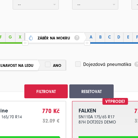
--
--
F
G
X
A
B
C
D
E
ZÁBĚR NA MOKRU
Dojezdová pneumatika
ILNAVOST NA LEDU
ANO
FILTROVAT
RESETOVAT
VÝPRODEJ
ine
770 Kč
FALKEN
7
 165/70 R14
SN110A 175/65 R17
32.09 €
3
87H DOT2023 DEMO