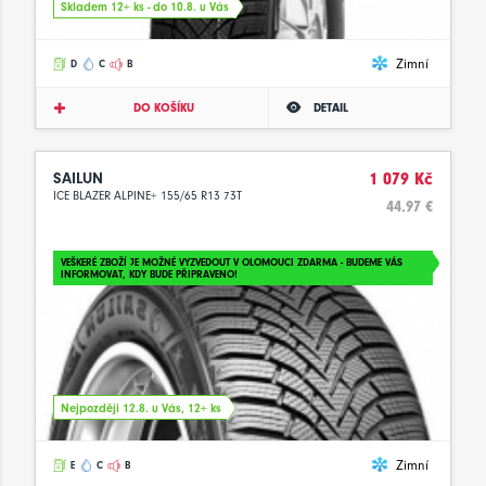
Skladem 12+ ks - do 10.8. u Vás
Zimní
D
C
B
DO KOŠÍKU
DETAIL
SAILUN
1 079 Kč
ICE BLAZER ALPINE+ 155/65 R13 73T
44.97 €
VEŠKERÉ ZBOŽÍ JE MOŽNÉ VYZVEDOUT V OLOMOUCI ZDARMA - BUDEME VÁS
INFORMOVAT, KDY BUDE PŘIPRAVENO!
Nejpozději 12.8. u Vás, 12+ ks
Zimní
E
C
B