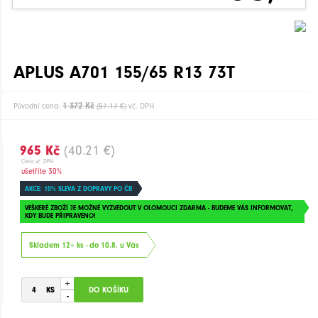
APLUS A701 155/65 R13 73T
1 372 Kč
Původní cena:
(57.17 €)
vč. DPH
965 Kč
(40.21 €)
Cena vč. DPH
ušetříte 30%
AKCE: 10% SLEVA Z DOPRAVY PO ČR
VEŠKERÉ ZBOŽÍ JE MOŽNÉ VYZVEDOUT V OLOMOUCI ZDARMA - BUDEME VÁS INFORMOVAT,
KDY BUDE PŘIPRAVENO!
Skladem 12+ ks - do 10.8. u Vás
+
-