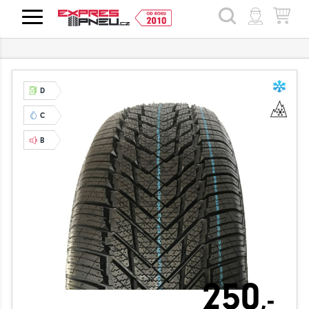
HLEDAT
D
C
B
250
,-