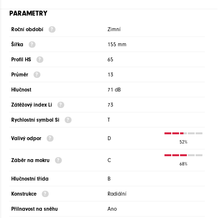
PARAMETRY
Roční období
Zimní
Šířka
155 mm
Profil HS
65
Průměr
13
Hlučnost
71 dB
Zátěžový index Li
73
Rychlostní symbol Si
T
Valivý odpor
D
52%
Záběr na mokru
C
68%
Hlučnostní třída
B
Konstrukce
Radiální
Přilnavost na sněhu
Ano