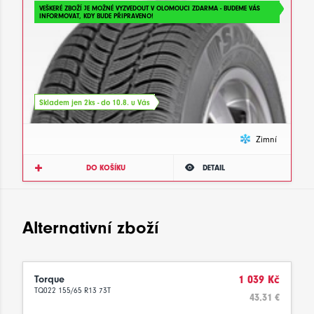
VEŠKERÉ ZBOŽÍ JE MOŽNÉ VYZVEDOUT V OLOMOUCI ZDARMA - BUDEME VÁS
INFORMOVAT, KDY BUDE PŘIPRAVENO!
Skladem jen 2ks - do 10.8. u Vás
Zimní
DO KOŠÍKU
DETAIL
Alternativní zboží
Torque
1 039 Kč
TQ022 155/65 R13 73T
43.31 €