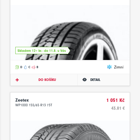
Skladem 12+ ks - do 11.8. u Vás
Zimní
D
C
B
DO KOŠÍKU
DETAIL
Zeetex
1 051 Kč
WP1000 155/65 R13 73T
43.81 €