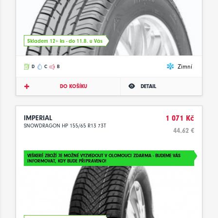
Skladem 12+ ks - do 11.8. u Vás
Zimní
D
C
B
DO KOŠÍKU
DETAIL
IMPERIAL
1 071 Kč
SNOWDRAGON HP 155/65 R13 73T
44.62 €
VEŠKERÉ ZBOŽÍ JE MOŽNÉ VYZVEDOUT V OLOMOUCI ZDARMA - BUDEME VÁS
INFORMOVAT, KDY BUDE PŘIPRAVENO!