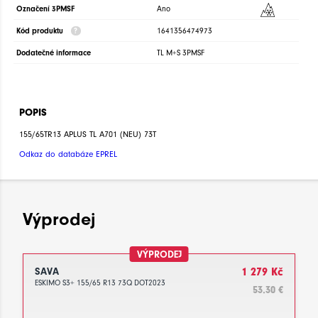
Označení 3PMSF
Ano
Kód produktu
1641356474973
Dodatečné informace
TL M+S 3PMSF
POPIS
155/65TR13 APLUS TL A701 (NEU) 73T
Odkaz do databáze EPREL
Výprodej
VÝPRODEJ
SAVA
1 279 Kč
ESKIMO S3+ 155/65 R13 73Q DOT2023
53.30 €