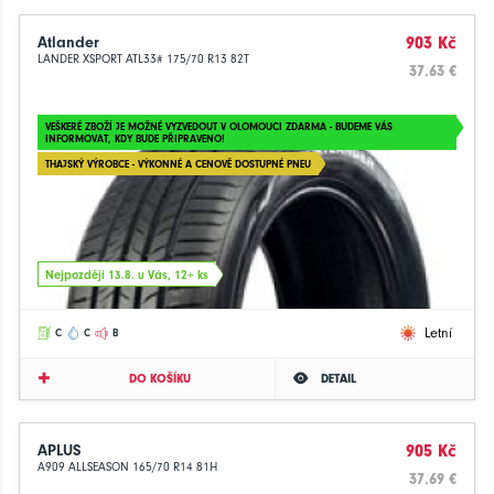
Atlander
903 Kč
LANDER XSPORT ATL33# 175/70 R13 82T
37.63 €
VEŠKERÉ ZBOŽÍ JE MOŽNÉ VYZVEDOUT V OLOMOUCI ZDARMA - BUDEME VÁS
INFORMOVAT, KDY BUDE PŘIPRAVENO!
THAJSKÝ VÝROBCE - VÝKONNÉ A CENOVĚ DOSTUPNÉ PNEU
Nejpozději 13.8. u Vás, 12+ ks
Letní
C
C
B
DO KOŠÍKU
DETAIL
APLUS
905 Kč
A909 ALLSEASON 165/70 R14 81H
37.69 €