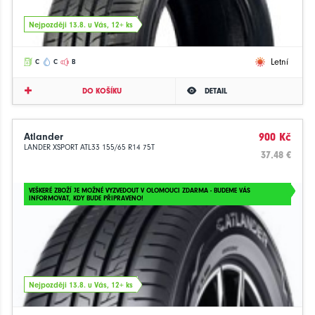
Nejpozději 13.8. u Vás, 12+ ks
Letní
C
C
B
DO KOŠÍKU
DETAIL
Atlander
900 Kč
LANDER XSPORT ATL33 155/65 R14 75T
37.48 €
VEŠKERÉ ZBOŽÍ JE MOŽNÉ VYZVEDOUT V OLOMOUCI ZDARMA - BUDEME VÁS
INFORMOVAT, KDY BUDE PŘIPRAVENO!
Nejpozději 13.8. u Vás, 12+ ks