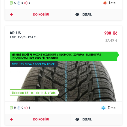
Letní
C
B
B
DO KOŠÍKU
DETAIL
APLUS
900 Kč
A701 155/65 R14 75T
37.49 €
VEŠKERÉ ZBOŽÍ JE MOŽNÉ VYZVEDOUT V OLOMOUCI ZDARMA - BUDEME VÁS
INFORMOVAT, KDY BUDE PŘIPRAVENO!
AKCE: 10% SLEVA Z DOPRAVY PO ČR
Skladem 12+ ks - do 11.8. u Vás
Zimní
D
C
B
DO KOŠÍKU
DETAIL