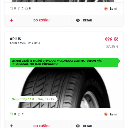
Letní
D
C
B
DO KOŠÍKU
DETAIL
APLUS
896 Kč
A608 175/65 R14 82H
37.35 €
VEŠKERÉ ZBOŽÍ JE MOŽNÉ VYZVEDOUT V OLOMOUCI ZDARMA - BUDEME VÁS
INFORMOVAT, KDY BUDE PŘIPRAVENO!
Nejpozději 13.8. u Vás, 12+ ks
Letní
D
C
DO KOŠÍKU
DETAIL