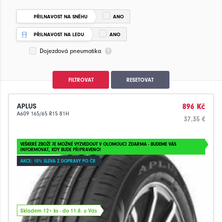
PŘILNAVOST NA SNĚHU
ANO
PŘILNAVOST NA LEDU
ANO
Dojezdová pneumatika
FILTROVAT
RESETOVAT
APLUS
896 Kč
A609 165/65 R15 81H
37.35 €
VEŠKERÉ ZBOŽÍ JE MOŽNÉ VYZVEDOUT V OLOMOUCI ZDARMA - BUDEME VÁS
INFORMOVAT, KDY BUDE PŘIPRAVENO!
AKCE: 10% SLEVA Z DOPRAVY PO ČR
Skladem 12+ ks - do 11.8. u Vás