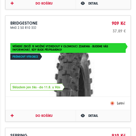
DO KOŠÍKU
DETAIL
BRIDGESTONE
909 Kč
M40 2.50 R10 33J
37.89 €
VEŠKERÉ ZBOŽÍ JE MOŽNÉ VYZVEDOUT V OLOMOUCI ZDARMA - BUDEME VÁS
INFORMOVAT, KDY BUDE PŘIPRAVENO!
PRÉMIOVÝ VÝROBCE
Skladem jen 3ks - do 11.8. u Vás
Letní
DO KOŠÍKU
DETAIL
SEBRING
910 Kč