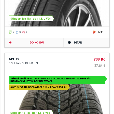
Skladem jen 4ks - do 11.8. u Vás
Letní
D
C
B
DO KOŠÍKU
DETAIL
APLUS
908 Kč
A701 165/70 R14 85T XL
37.84 €
VEŠKERÉ ZBOŽÍ JE MOŽNÉ VYZVEDOUT V OLOMOUCI ZDARMA - BUDEME VÁS
INFORMOVAT, KDY BUDE PŘIPRAVENO!
AKCE: SLEVA NA DOPRAVU ČR 21% - SLEVA V KOŠÍKU
Skladem 12+ ks - do 11.8. u Vás