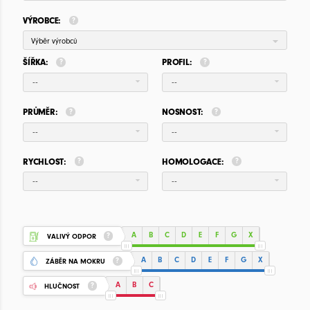
VÝROBCE:
Výběr výrobců
ŠÍŘKA:
PROFIL:
--
--
PRŮMĚR:
NOSNOST:
--
--
RYCHLOST:
HOMOLOGACE:
--
--
A
B
C
D
E
F
G
X
VALIVÝ ODPOR
A
B
C
D
E
F
G
X
ZÁBĚR NA MOKRU
A
B
C
HLUČNOST