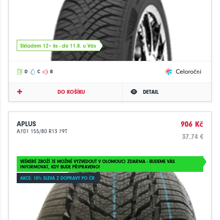
Skladem 12+ ks - do 11.8. u Vás
Celoroční
D
C
B
DO KOŠÍKU
DETAIL
APLUS
906 Kč
A701 155/80 R13 79T
37.74 €
VEŠKERÉ ZBOŽÍ JE MOŽNÉ VYZVEDOUT V OLOMOUCI ZDARMA - BUDEME VÁS
INFORMOVAT, KDY BUDE PŘIPRAVENO!
AKCE: 10% SLEVA Z DOPRAVY PO ČR