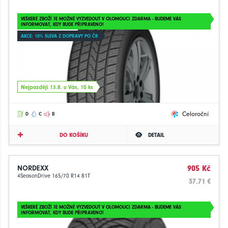
VEŠKERÉ ZBOŽÍ JE MOŽNÉ VYZVEDOUT V OLOMOUCI ZDARMA - BUDEME VÁS
INFORMOVAT, KDY BUDE PŘIPRAVENO!
AKCE: 10% SLEVA Z DOPRAVY PO ČR
Nejpozději 13.8. u Vás, 10 ks
Celoroční
D
C
B
DO KOŠÍKU
DETAIL
NORDEXX
905 Kč
4SeasonDrive 165/70 R14 81T
37.71 €
VEŠKERÉ ZBOŽÍ JE MOŽNÉ VYZVEDOUT V OLOMOUCI ZDARMA - BUDEME VÁS
INFORMOVAT, KDY BUDE PŘIPRAVENO!