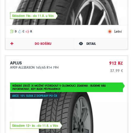
Skladem 7ks - do 11.8. u Vás
Letní
D
C
B
DO KOŠÍKU
DETAIL
APLUS
912 Kč
A909 ALLSEASON 165/65 R14 79H
37.99 €
VEŠKERÉ ZBOŽÍ JE MOŽNÉ VYZVEDOUT V OLOMOUCI ZDARMA - BUDEME VÁS
INFORMOVAT, KDY BUDE PŘIPRAVENO!
AKCE: 10% SLEVA Z DOPRAVY PO ČR
Skladem 12+ ks - do 11.8. u Vás