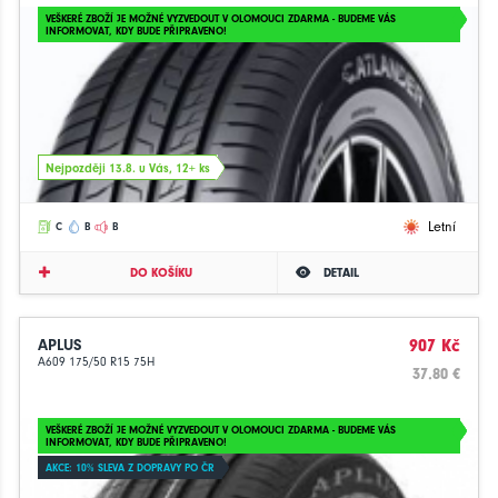
VEŠKERÉ ZBOŽÍ JE MOŽNÉ VYZVEDOUT V OLOMOUCI ZDARMA - BUDEME VÁS
INFORMOVAT, KDY BUDE PŘIPRAVENO!
Nejpozději 13.8. u Vás, 12+ ks
Letní
C
B
B
DO KOŠÍKU
DETAIL
APLUS
907 Kč
A609 175/50 R15 75H
37.80 €
VEŠKERÉ ZBOŽÍ JE MOŽNÉ VYZVEDOUT V OLOMOUCI ZDARMA - BUDEME VÁS
INFORMOVAT, KDY BUDE PŘIPRAVENO!
AKCE: 10% SLEVA Z DOPRAVY PO ČR