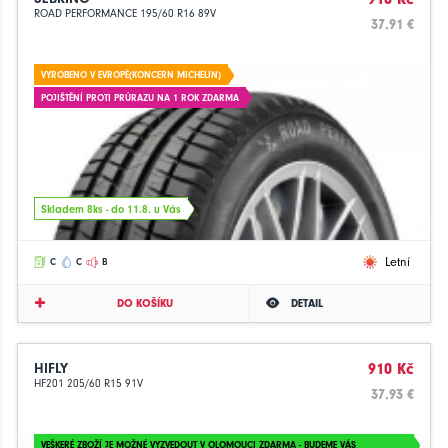
ROAD PERFORMANCE 195/60 R16 89V
37.91 €
VYROBENO V EVROPĚ(KONCERN MICHELIN)
POJIŠTĚNÍ PROTI PRŮRAZU NA 1 ROK ZDARMA
Skladem 8ks - do 11.8. u Vás
Letní
C
C
B
DO KOŠÍKU
DETAIL
HIFLY
910 Kč
HF201 205/60 R15 91V
37.93 €
VEŠKERÉ ZBOŽÍ JE MOŽNÉ VYZVEDOUT V OLOMOUCI ZDARMA - BUDEME VÁS