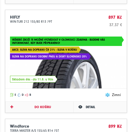
HIFLY
897 Kč
WIN-TURI 212 155/80 R13 79T
37.37 €
VEŠKERÉ ZBOŽÍ JE MOŽNÉ VYZVEDOUT V OLOMOUCI ZDARMA - BUDEME VÁS
INFORMOVAT, KDY BUDE PŘIPRAVENO!
AKCE: SLEVA NA DOPRAVU ČR 21% - SLEVA V KOŠÍKU
SLEVA NA DOPRAVU OSOBNÍ PNEU A DISKY SLOVENSKO 20%
Skladem 6ks - do 11.8. u Vás
Zimní
E
D
B
DO KOŠÍKU
DETAIL
Windforce
899 Kč
TERRA MASTER A/S 155/65 R14 75T