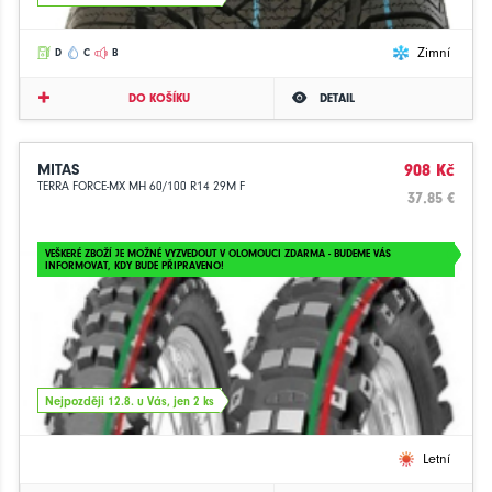
Zimní
D
C
B
DO KOŠÍKU
DETAIL
MITAS
908 Kč
TERRA FORCE-MX MH 60/100 R14 29M F
37.85 €
VEŠKERÉ ZBOŽÍ JE MOŽNÉ VYZVEDOUT V OLOMOUCI ZDARMA - BUDEME VÁS
INFORMOVAT, KDY BUDE PŘIPRAVENO!
Nejpozději 12.8. u Vás, jen 2 ks
Letní