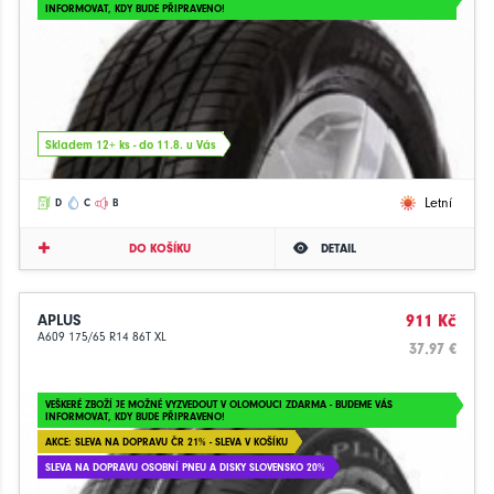
INFORMOVAT, KDY BUDE PŘIPRAVENO!
Skladem 12+ ks - do 11.8. u Vás
Letní
D
C
B
DO KOŠÍKU
DETAIL
APLUS
911 Kč
A609 175/65 R14 86T XL
37.97 €
VEŠKERÉ ZBOŽÍ JE MOŽNÉ VYZVEDOUT V OLOMOUCI ZDARMA - BUDEME VÁS
INFORMOVAT, KDY BUDE PŘIPRAVENO!
AKCE: SLEVA NA DOPRAVU ČR 21% - SLEVA V KOŠÍKU
SLEVA NA DOPRAVU OSOBNÍ PNEU A DISKY SLOVENSKO 20%