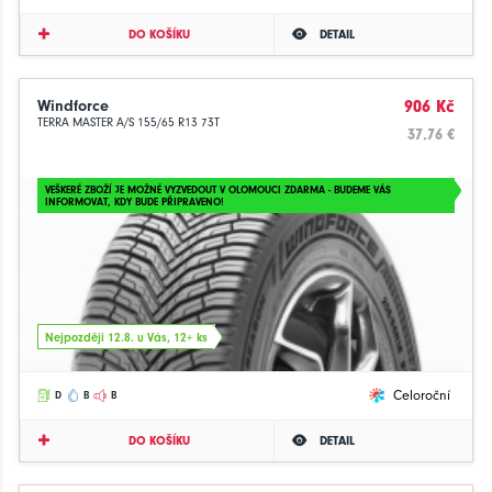
DO KOŠÍKU
DETAIL
Windforce
906 Kč
TERRA MASTER A/S 155/65 R13 73T
37.76 €
VEŠKERÉ ZBOŽÍ JE MOŽNÉ VYZVEDOUT V OLOMOUCI ZDARMA - BUDEME VÁS
INFORMOVAT, KDY BUDE PŘIPRAVENO!
Nejpozději 12.8. u Vás, 12+ ks
Celoroční
D
B
B
DO KOŠÍKU
DETAIL