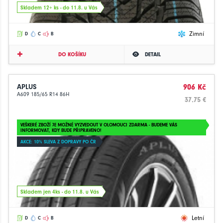
Skladem 12+ ks - do 11.8. u Vás
Zimní
D
C
B
DO KOŠÍKU
DETAIL
APLUS
906 Kč
A609 185/65 R14 86H
37.75 €
VEŠKERÉ ZBOŽÍ JE MOŽNÉ VYZVEDOUT V OLOMOUCI ZDARMA - BUDEME VÁS
INFORMOVAT, KDY BUDE PŘIPRAVENO!
AKCE: 10% SLEVA Z DOPRAVY PO ČR
Skladem jen 4ks - do 11.8. u Vás
Letní
D
C
B