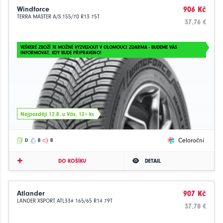
Windforce
906 Kč
TERRA MASTER A/S 155/70 R13 75T
37.76 €
VEŠKERÉ ZBOŽÍ JE MOŽNÉ VYZVEDOUT V OLOMOUCI ZDARMA - BUDEME VÁS
INFORMOVAT, KDY BUDE PŘIPRAVENO!
Nejpozději 12.8. u Vás, 12+ ks
Celoroční
D
B
B
DO KOŠÍKU
DETAIL
Atlander
907 Kč
LANDER XSPORT ATL33# 165/65 R14 79T
37.78 €