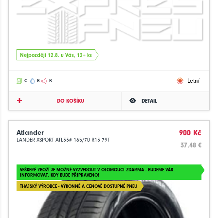
Nejpozději 12.8. u Vás, 12+ ks
Letní
C
B
B
DO KOŠÍKU
DETAIL
Atlander
900 Kč
LANDER XSPORT ATL33# 165/70 R13 79T
37.48 €
VEŠKERÉ ZBOŽÍ JE MOŽNÉ VYZVEDOUT V OLOMOUCI ZDARMA - BUDEME VÁS
INFORMOVAT, KDY BUDE PŘIPRAVENO!
THAJSKÝ VÝROBCE - VÝKONNÉ A CENOVĚ DOSTUPNÉ PNEU