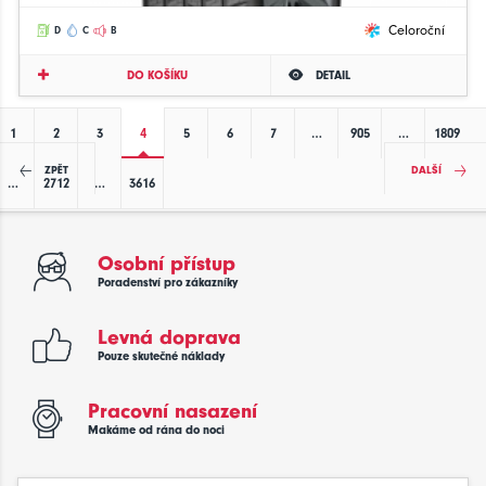
Celoroční
D
C
B
DO KOŠÍKU
DETAIL
1
2
3
4
5
6
7
…
905
…
1809
ZPĚT
DALŠÍ
…
2712
…
3616
Osobní přístup
Poradenství pro zákazníky
Levná doprava
Pouze skutečné náklady
Pracovní nasazení
Makáme od rána do noci