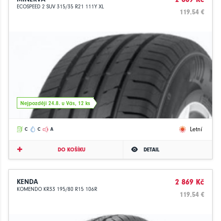
ECOSPEED 2 SUV 315/35 R21 111Y XL
119.54 €
Nejpozději 24.8. u Vás, 12 ks
Letní
C
C
A
DO KOŠÍKU
DETAIL
KENDA
2 869 Kč
KOMENDO KR33 195/80 R15 106R
119.54 €