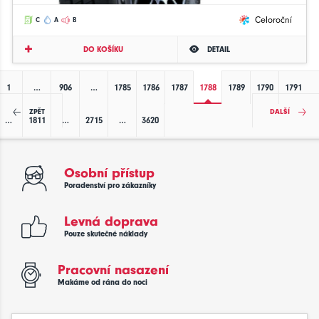
Celoroční
C
A
B
DO KOŠÍKU
DETAIL
1
…
906
…
1785
1786
1787
1788
1789
1790
1791
ZPĚT
DALŠÍ
…
1811
…
2715
…
3620
Osobní přístup
Poradenství pro zákazníky
Levná doprava
Pouze skutečné náklady
Pracovní nasazení
Makáme od rána do noci