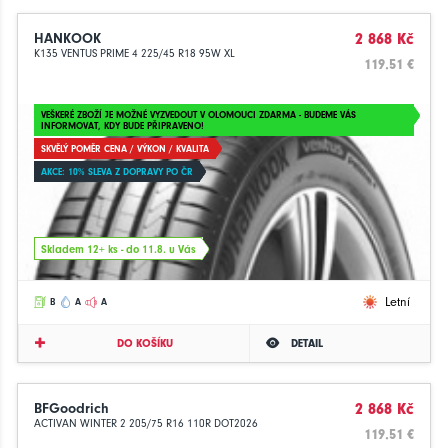
HANKOOK
2 868 Kč
K135 VENTUS PRIME 4 225/45 R18 95W XL
119.51 €
VEŠKERÉ ZBOŽÍ JE MOŽNÉ VYZVEDOUT V OLOMOUCI ZDARMA - BUDEME VÁS
INFORMOVAT, KDY BUDE PŘIPRAVENO!
SKVĚLÝ POMĚR CENA / VÝKON / KVALITA
AKCE: 10% SLEVA Z DOPRAVY PO ČR
Skladem 12+ ks - do 11.8. u Vás
Letní
B
A
A
DO KOŠÍKU
DETAIL
BFGoodrich
2 868 Kč
ACTIVAN WINTER 2 205/75 R16 110R DOT2026
119.51 €