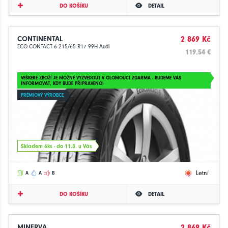
DO KOŠÍKU
DETAIL
CONTINENTAL
2 869 Kč
ECO CONTACT 6 215/65 R17 99H Audi
119.54 €
VEŠKERÉ ZBOŽÍ JE MOŽNÉ VYZVEDOUT V OLOMOUCI ZDARMA - BUDEME VÁS
INFORMOVAT, KDY BUDE PŘIPRAVENO!
PRÉMIOVÝ VÝROBCE
Skladem 6ks - do 11.8. u Vás
Letní
A
A
B
DO KOŠÍKU
DETAIL
MINERVA
2 869 Kč