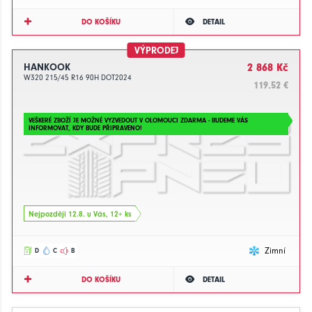
DO KOŠÍKU
DETAIL
VÝPRODEJ
HANKOOK
2 868 Kč
W320 215/45 R16 90H DOT2024
119.52 €
VEŠKERÉ ZBOŽÍ JE MOŽNÉ VYZVEDOUT V OLOMOUCI ZDARMA - BUDEME VÁS
INFORMOVAT, KDY BUDE PŘIPRAVENO!
Nejpozději 12.8. u Vás, 12+ ks
Zimní
D
C
B
DO KOŠÍKU
DETAIL