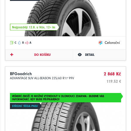
Nejpozději 12.8. u Vás, 12+ ks
Celoroční
C
B
A
DO KOŠÍKU
DETAIL
BFGoodrich
2 868 Kč
ADVANTAGE SUV ALL-SEASON 225/60 R17 99V
119.52 €
VEŠKERÉ ZBOŽÍ JE MOŽNÉ VYZVEDOUT V OLOMOUCI ZDARMA - BUDEME VÁS
INFORMOVAT, KDY BUDE PŘIPRAVENO!
STŘEDNÍ TŘÍDA PNEU