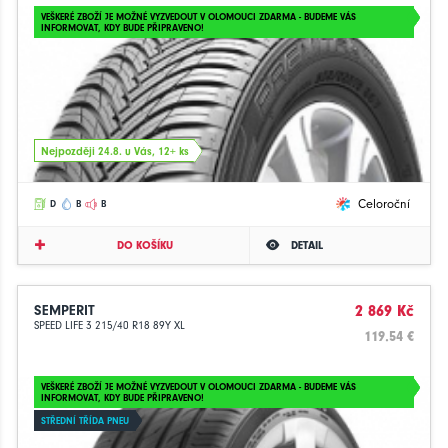
VEŠKERÉ ZBOŽÍ JE MOŽNÉ VYZVEDOUT V OLOMOUCI ZDARMA - BUDEME VÁS
INFORMOVAT, KDY BUDE PŘIPRAVENO!
Nejpozději 24.8. u Vás, 12+ ks
Celoroční
D
B
B
DO KOŠÍKU
DETAIL
SEMPERIT
2 869 Kč
SPEED LIFE 3 215/40 R18 89Y XL
119.54 €
VEŠKERÉ ZBOŽÍ JE MOŽNÉ VYZVEDOUT V OLOMOUCI ZDARMA - BUDEME VÁS
INFORMOVAT, KDY BUDE PŘIPRAVENO!
STŘEDNÍ TŘÍDA PNEU