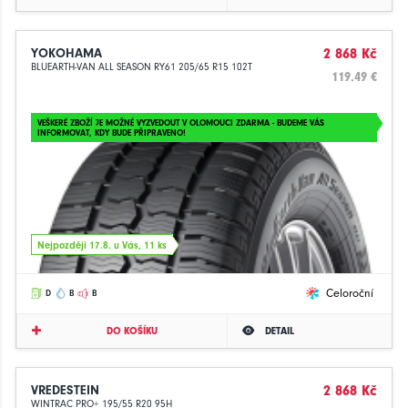
YOKOHAMA
2 868 Kč
BLUEARTH-VAN ALL SEASON RY61 205/65 R15 102T
119.49 €
VEŠKERÉ ZBOŽÍ JE MOŽNÉ VYZVEDOUT V OLOMOUCI ZDARMA - BUDEME VÁS
INFORMOVAT, KDY BUDE PŘIPRAVENO!
Nejpozději 17.8. u Vás, 11 ks
Celoroční
D
B
B
DO KOŠÍKU
DETAIL
VREDESTEIN
2 868 Kč
WINTRAC PRO+ 195/55 R20 95H