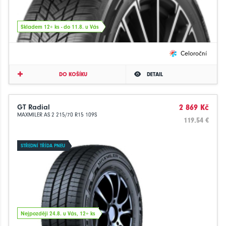
Skladem 12+ ks - do 11.8. u Vás
Celoroční
DO KOŠÍKU
DETAIL
GT Radial
2 869 Kč
MAXMILER AS 2 215/70 R15 109S
119.54 €
STŘEDNÍ TŘÍDA PNEU
Nejpozději 24.8. u Vás, 12+ ks