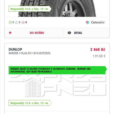
Nejpozději 13.8. u Vás, 12+ ks
Celoroční
E
C
B
DO KOŠÍKU
DETAIL
DUNLOP
2 868 Kč
WINTER 175/65 R17 87H DOT2025
119.50 €
VEŠKERÉ ZBOŽÍ JE MOŽNÉ VYZVEDOUT V OLOMOUCI ZDARMA - BUDEME VÁS
INFORMOVAT, KDY BUDE PŘIPRAVENO!
Nejpozději 12.8. u Vás, 12+ ks