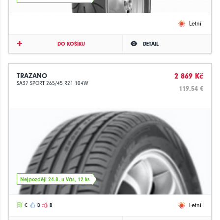
Letní
DO KOŠÍKU
DETAIL
TRAZANO
2 869 Kč
SA37 SPORT 265/45 R21 104W
119.54 €
Nejpozději 24.8. u Vás, 12 ks
Letní
C
B
B