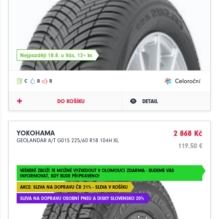
Nejpozději 18.8. u Vás, 12+ ks
Celoroční
C
B
B
DO KOŠÍKU
DETAIL
YOKOHAMA
2 868 Kč
GEOLANDAR A/T G015 225/60 R18 104H XL
119.50 €
VEŠKERÉ ZBOŽÍ JE MOŽNÉ VYZVEDOUT V OLOMOUCI ZDARMA - BUDEME VÁS
INFORMOVAT, KDY BUDE PŘIPRAVENO!
AKCE: SLEVA NA DOPRAVU ČR 21% - SLEVA V KOŠÍKU
SLEVA NA DOPRAVU OSOBNÍ PNEU A DISKY SLOVENSKO 20%