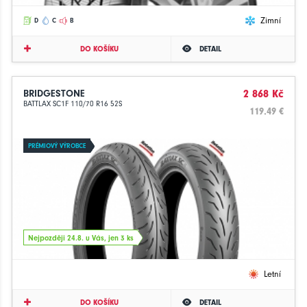
Zimní
D
C
B
DO KOŠÍKU
DETAIL
BRIDGESTONE
2 868 Kč
BATTLAX SC1F 110/70 R16 52S
119.49 €
PRÉMIOVÝ VÝROBCE
Nejpozději 24.8. u Vás, jen 3 ks
Letní
DO KOŠÍKU
DETAIL