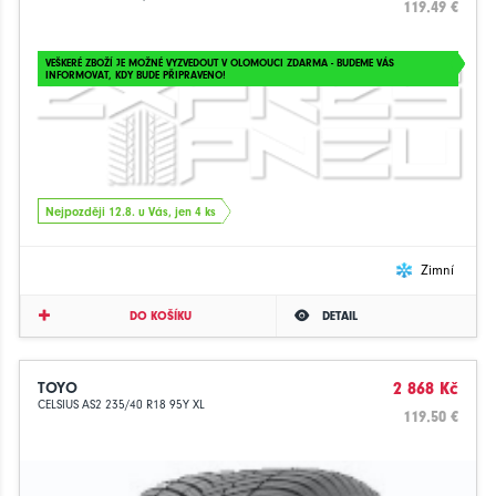
119.49 €
VEŠKERÉ ZBOŽÍ JE MOŽNÉ VYZVEDOUT V OLOMOUCI ZDARMA - BUDEME VÁS
INFORMOVAT, KDY BUDE PŘIPRAVENO!
Nejpozději 12.8. u Vás, jen 4 ks
Zimní
DO KOŠÍKU
DETAIL
TOYO
2 868 Kč
CELSIUS AS2 235/40 R18 95Y XL
119.50 €