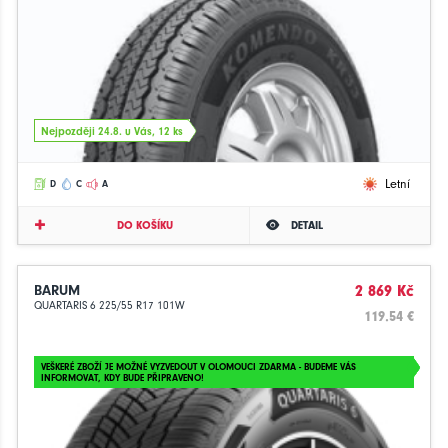
Nejpozději 24.8. u Vás, 12 ks
Letní
D
C
A
DO KOŠÍKU
DETAIL
BARUM
2 869 Kč
QUARTARIS 6 225/55 R17 101W
119.54 €
VEŠKERÉ ZBOŽÍ JE MOŽNÉ VYZVEDOUT V OLOMOUCI ZDARMA - BUDEME VÁS
INFORMOVAT, KDY BUDE PŘIPRAVENO!