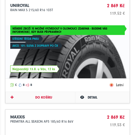
UNIROYAL
2 869 Kč
RAIN MAX 5 215/60 R16 103T
119.52 €
VEŠKERÉ ZBOŽÍ JE MOŽNÉ VYZVEDOUT V OLOMOUCI ZDARMA - BUDEME VÁS
INFORMOVAT, KDY BUDE PŘIPRAVENO!
STŘEDNÍ TŘÍDA PNEU
AKCE: 10% SLEVA Z DOPRAVY PO ČR
Nejpozději 13.8. u Vás, 12 ks
Letní
C
B
B
DO KOŠÍKU
DETAIL
MAXXIS
2 869 Kč
PREMITRA ALL SEASON AP3 185/60 R16 86V
119.53 €