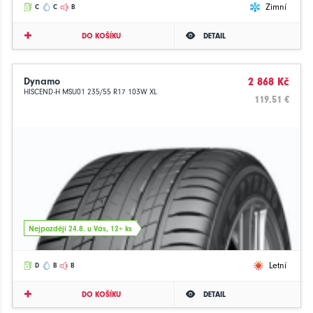
Zimní
C
C
B
DO KOŠÍKU
DETAIL
Dynamo
2 868 Kč
HISCEND-H MSU01 235/55 R17 103W XL
119.51 €
Nejpozději 24.8. u Vás, 12+ ks
Letní
D
B
B
DO KOŠÍKU
DETAIL