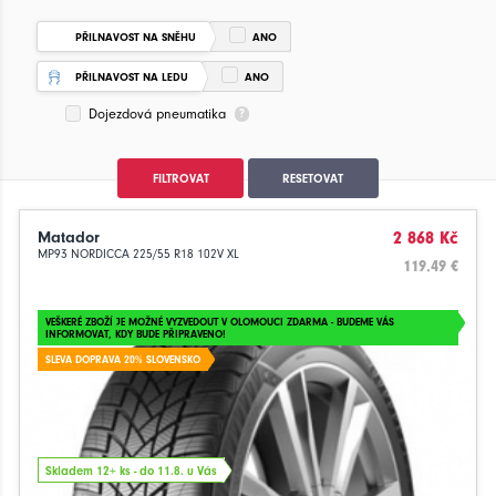
PŘILNAVOST NA SNĚHU
ANO
PŘILNAVOST NA LEDU
ANO
Dojezdová pneumatika
FILTROVAT
RESETOVAT
Matador
2 868 Kč
MP93 NORDICCA 225/55 R18 102V XL
119.49 €
VEŠKERÉ ZBOŽÍ JE MOŽNÉ VYZVEDOUT V OLOMOUCI ZDARMA - BUDEME VÁS
INFORMOVAT, KDY BUDE PŘIPRAVENO!
SLEVA DOPRAVA 20% SLOVENSKO
Skladem 12+ ks - do 11.8. u Vás