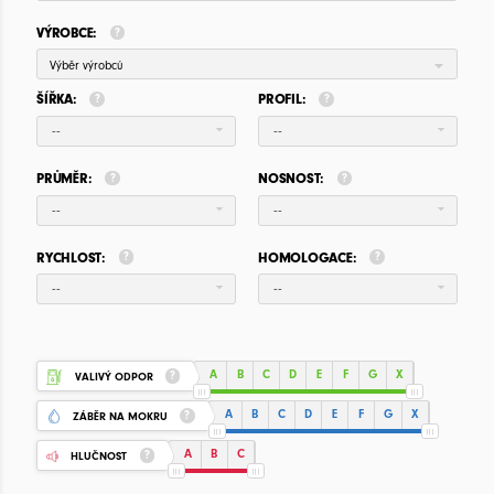
VÝROBCE:
Výběr výrobců
ŠÍŘKA:
PROFIL:
--
--
PRŮMĚR:
NOSNOST:
--
--
RYCHLOST:
HOMOLOGACE:
--
--
A
B
C
D
E
F
G
X
VALIVÝ ODPOR
A
B
C
D
E
F
G
X
ZÁBĚR NA MOKRU
A
B
C
HLUČNOST