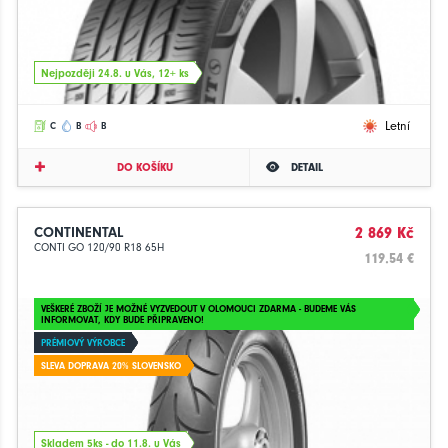
Nejpozději 24.8. u Vás, 12+ ks
Letní
C
B
B
DO KOŠÍKU
DETAIL
CONTINENTAL
2 869 Kč
CONTI GO 120/90 R18 65H
119.54 €
VEŠKERÉ ZBOŽÍ JE MOŽNÉ VYZVEDOUT V OLOMOUCI ZDARMA - BUDEME VÁS
INFORMOVAT, KDY BUDE PŘIPRAVENO!
PRÉMIOVÝ VÝROBCE
SLEVA DOPRAVA 20% SLOVENSKO
Skladem 5ks - do 11.8. u Vás