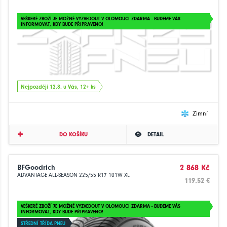
VEŠKERÉ ZBOŽÍ JE MOŽNÉ VYZVEDOUT V OLOMOUCI ZDARMA - BUDEME VÁS
INFORMOVAT, KDY BUDE PŘIPRAVENO!
Nejpozději 12.8. u Vás, 12+ ks
Zimní
DO KOŠÍKU
DETAIL
BFGoodrich
2 868 Kč
ADVANTAGE ALL-SEASON 225/55 R17 101W XL
119.52 €
VEŠKERÉ ZBOŽÍ JE MOŽNÉ VYZVEDOUT V OLOMOUCI ZDARMA - BUDEME VÁS
INFORMOVAT, KDY BUDE PŘIPRAVENO!
STŘEDNÍ TŘÍDA PNEU