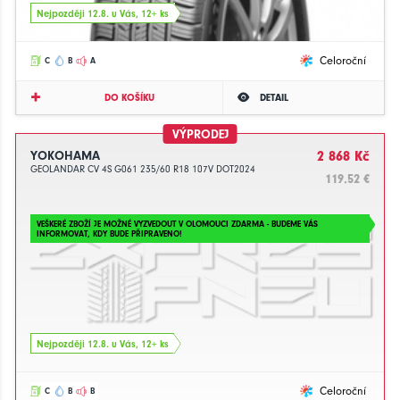
Nejpozději 12.8. u Vás, 12+ ks
Celoroční
C
B
A
DO KOŠÍKU
DETAIL
VÝPRODEJ
YOKOHAMA
2 868 Kč
GEOLANDAR CV 4S G061 235/60 R18 107V DOT2024
119.52 €
VEŠKERÉ ZBOŽÍ JE MOŽNÉ VYZVEDOUT V OLOMOUCI ZDARMA - BUDEME VÁS
INFORMOVAT, KDY BUDE PŘIPRAVENO!
Nejpozději 12.8. u Vás, 12+ ks
Celoroční
C
B
B