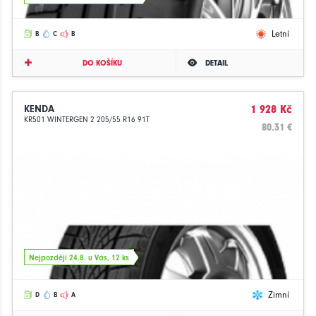
Letní
B
C
B
DO KOŠÍKU
DETAIL
KENDA
1 928 Kč
KR501 WINTERGEN 2 205/55 R16 91T
80.31 €
Nejpozději 24.8. u Vás, 12 ks
Zimní
D
B
A