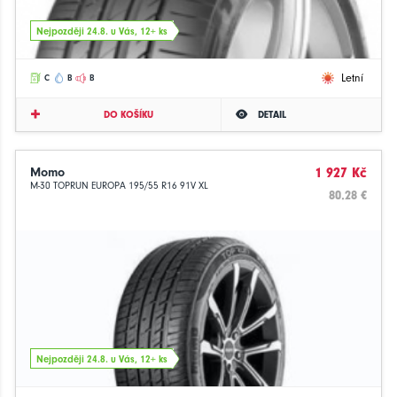
Nejpozději 24.8. u Vás, 12+ ks
Letní
C
B
B
DO KOŠÍKU
DETAIL
Momo
1 927 Kč
M-30 TOPRUN EUROPA 195/55 R16 91V XL
80.28 €
Nejpozději 24.8. u Vás, 12+ ks