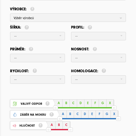
VÝROBCE:
Výběr výrobců
ŠÍŘKA:
PROFIL:
--
--
PRŮMĚR:
NOSNOST:
--
--
RYCHLOST:
HOMOLOGACE:
--
--
A
B
C
D
E
F
G
X
VALIVÝ ODPOR
A
B
C
D
E
F
G
X
ZÁBĚR NA MOKRU
A
B
C
HLUČNOST