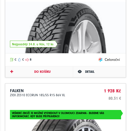
Nejpozději 24.8. u Vás, 12 ks
Celoroční
C
C
B
DO KOŠÍKU
DETAIL
FALKEN
1 928 Kč
ZIEX ZE310 ECORUN 185/55 R15 86V XL
80.31 €
VEŠKERÉ ZBOŽÍ JE MOŽNÉ VYZVEDOUT V OLOMOUCI ZDARMA - BUDEME VÁS
INFORMOVAT, KDY BUDE PŘIPRAVENO!