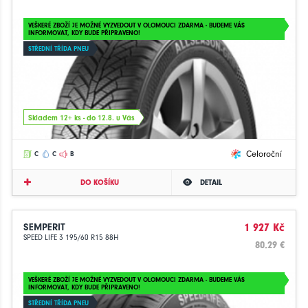
VEŠKERÉ ZBOŽÍ JE MOŽNÉ VYZVEDOUT V OLOMOUCI ZDARMA - BUDEME VÁS
INFORMOVAT, KDY BUDE PŘIPRAVENO!
STŘEDNÍ TŘÍDA PNEU
Skladem 12+ ks - do 12.8. u Vás
Celoroční
C
C
B
DO KOŠÍKU
DETAIL
SEMPERIT
1 927 Kč
SPEED LIFE 3 195/60 R15 88H
80.29 €
VEŠKERÉ ZBOŽÍ JE MOŽNÉ VYZVEDOUT V OLOMOUCI ZDARMA - BUDEME VÁS
INFORMOVAT, KDY BUDE PŘIPRAVENO!
STŘEDNÍ TŘÍDA PNEU