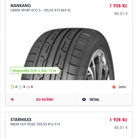
NANKANG
1 928 Kč
GREEN SPORT ECO 2+ 185/55 R15 86V XL
80.31 €
Nejpozději 24.8. u Vás, 12 ks
Letní
D
B
B
DO KOŠÍKU
DETAIL
STARMAXX
1 928 Kč
MAXX OUT ST582 205/55 R16 91V
80.31 €