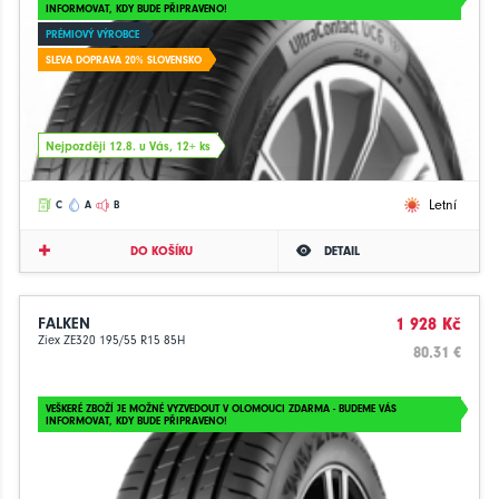
INFORMOVAT, KDY BUDE PŘIPRAVENO!
PRÉMIOVÝ VÝROBCE
SLEVA DOPRAVA 20% SLOVENSKO
Nejpozději 12.8. u Vás, 12+ ks
Letní
C
A
B
DO KOŠÍKU
DETAIL
FALKEN
1 928 Kč
Ziex ZE320 195/55 R15 85H
80.31 €
VEŠKERÉ ZBOŽÍ JE MOŽNÉ VYZVEDOUT V OLOMOUCI ZDARMA - BUDEME VÁS
INFORMOVAT, KDY BUDE PŘIPRAVENO!