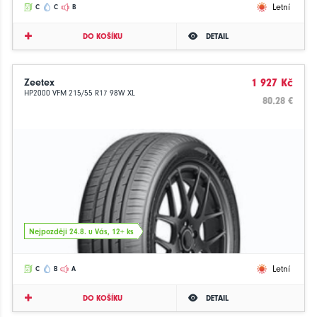
Letní
C
C
B
DO KOŠÍKU
DETAIL
Zeetex
1 927 Kč
HP2000 VFM 215/55 R17 98W XL
80.28 €
Nejpozději 24.8. u Vás, 12+ ks
Letní
C
B
A
DO KOŠÍKU
DETAIL