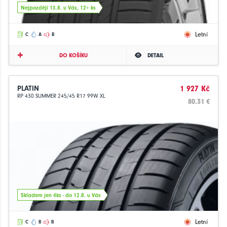
Nejpozději 13.8. u Vás, 12+ ks
Letní
C
A
B
DO KOŠÍKU
DETAIL
PLATIN
1 927 Kč
RP 430 SUMMER 245/45 R17 99W XL
80.31 €
Skladem jen 4ks - do 12.8. u Vás
Letní
C
B
B