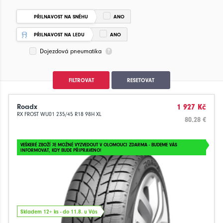
PŘILNAVOST NA SNĚHU
ANO
PŘILNAVOST NA LEDU
ANO
Dojezdová pneumatika
FILTROVAT
RESETOVAT
Roadx
1 927 Kč
RX FROST WU01 235/45 R18 98H XL
80.28 €
VEŠKERÉ ZBOŽÍ JE MOŽNÉ VYZVEDOUT V OLOMOUCI ZDARMA - BUDEME VÁS
INFORMOVAT, KDY BUDE PŘIPRAVENO!
Skladem 12+ ks - do 11.8. u Vás