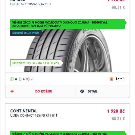
ECSTA PS71 205/65 R16 95H
80.31 €
VEŠKERÉ ZBOŽÍ JE MOŽNÉ VYZVEDOUT V OLOMOUCI ZDARMA - BUDEME VÁS
INFORMOVAT, KDY BUDE PŘIPRAVENO!
STŘEDNÍ TŘÍDA PNEU
Skladem 12+ ks - do 11.8. u Vás
Letní
A
C
B
DO KOŠÍKU
DETAIL
CONTINENTAL
1 928 Kč
ULTRA CONTACT 165/70 R14 81T
80.31 €
VEŠKERÉ ZBOŽÍ JE MOŽNÉ VYZVEDOUT V OLOMOUCI ZDARMA - BUDEME VÁS