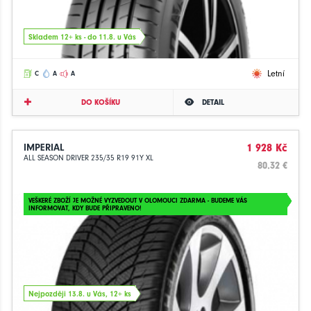
Skladem 12+ ks - do 11.8. u Vás
Letní
C
A
A
DO KOŠÍKU
DETAIL
IMPERIAL
1 928 Kč
ALL SEASON DRIVER 235/35 R19 91Y XL
80.32 €
VEŠKERÉ ZBOŽÍ JE MOŽNÉ VYZVEDOUT V OLOMOUCI ZDARMA - BUDEME VÁS
INFORMOVAT, KDY BUDE PŘIPRAVENO!
Nejpozději 13.8. u Vás, 12+ ks