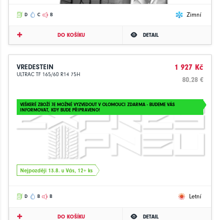
Zimní
D
C
B
DO KOŠÍKU
DETAIL
VREDESTEIN
1 927 Kč
ULTRAC TF 165/60 R14 75H
80.28 €
VEŠKERÉ ZBOŽÍ JE MOŽNÉ VYZVEDOUT V OLOMOUCI ZDARMA - BUDEME VÁS
INFORMOVAT, KDY BUDE PŘIPRAVENO!
Nejpozději 13.8. u Vás, 12+ ks
Letní
D
B
B
DO KOŠÍKU
DETAIL