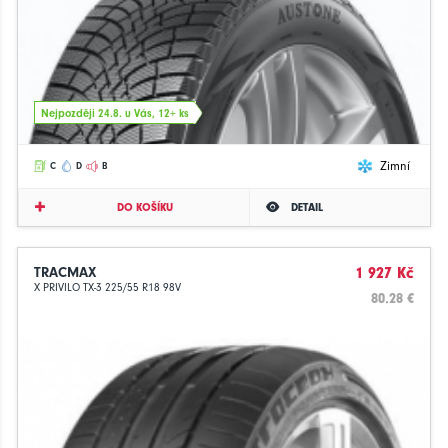
Nejpozději 24.8. u Vás, 12+ ks
Zimní
C
D
B
DO KOŠÍKU
DETAIL
TRACMAX
1 927 Kč
X PRIVILO TX-3 225/55 R18 98V
80.28 €