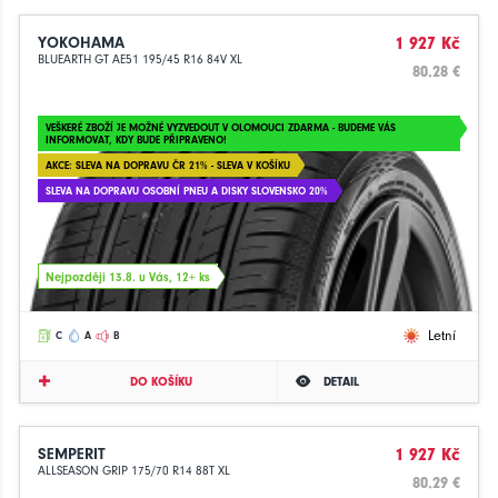
YOKOHAMA
1 927 Kč
BLUEARTH GT AE51 195/45 R16 84V XL
80.28 €
VEŠKERÉ ZBOŽÍ JE MOŽNÉ VYZVEDOUT V OLOMOUCI ZDARMA - BUDEME VÁS
INFORMOVAT, KDY BUDE PŘIPRAVENO!
AKCE: SLEVA NA DOPRAVU ČR 21% - SLEVA V KOŠÍKU
SLEVA NA DOPRAVU OSOBNÍ PNEU A DISKY SLOVENSKO 20%
Nejpozději 13.8. u Vás, 12+ ks
Letní
C
A
B
DO KOŠÍKU
DETAIL
SEMPERIT
1 927 Kč
ALLSEASON GRIP 175/70 R14 88T XL
80.29 €