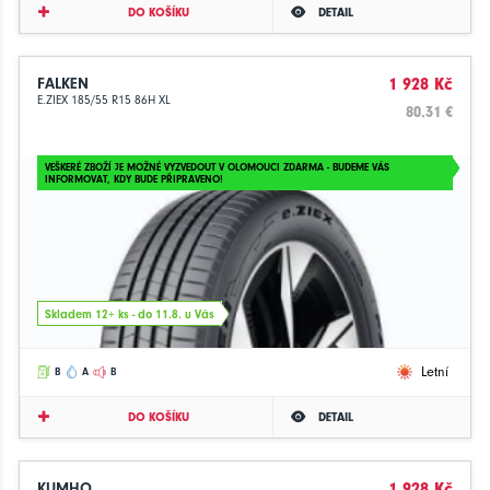
DO KOŠÍKU
DETAIL
FALKEN
1 928 Kč
E.ZIEX 185/55 R15 86H XL
80.31 €
VEŠKERÉ ZBOŽÍ JE MOŽNÉ VYZVEDOUT V OLOMOUCI ZDARMA - BUDEME VÁS
INFORMOVAT, KDY BUDE PŘIPRAVENO!
Skladem 12+ ks - do 11.8. u Vás
Letní
B
A
B
DO KOŠÍKU
DETAIL
KUMHO
1 928 Kč