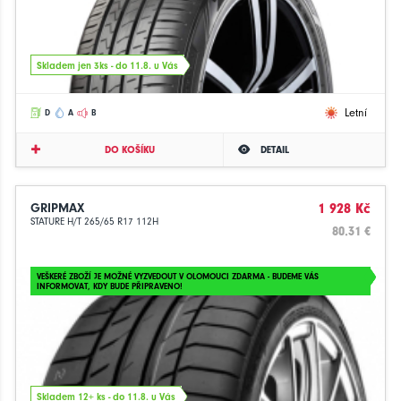
Skladem jen 3ks - do 11.8. u Vás
Letní
D
A
B
DO KOŠÍKU
DETAIL
GRIPMAX
1 928 Kč
STATURE H/T 265/65 R17 112H
80.31 €
VEŠKERÉ ZBOŽÍ JE MOŽNÉ VYZVEDOUT V OLOMOUCI ZDARMA - BUDEME VÁS
INFORMOVAT, KDY BUDE PŘIPRAVENO!
Skladem 12+ ks - do 11.8. u Vás