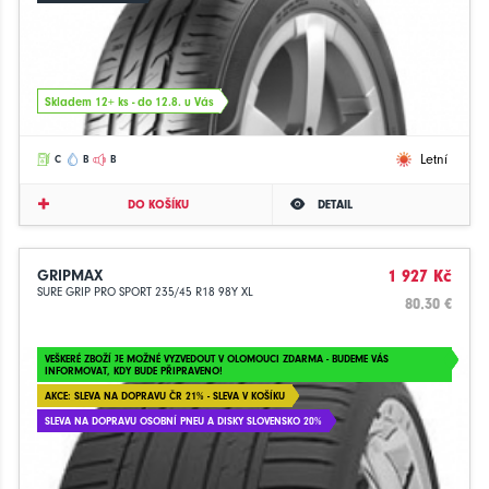
Skladem 12+ ks - do 12.8. u Vás
Letní
C
B
B
DO KOŠÍKU
DETAIL
GRIPMAX
1 927 Kč
SURE GRIP PRO SPORT 235/45 R18 98Y XL
80.30 €
VEŠKERÉ ZBOŽÍ JE MOŽNÉ VYZVEDOUT V OLOMOUCI ZDARMA - BUDEME VÁS
INFORMOVAT, KDY BUDE PŘIPRAVENO!
AKCE: SLEVA NA DOPRAVU ČR 21% - SLEVA V KOŠÍKU
SLEVA NA DOPRAVU OSOBNÍ PNEU A DISKY SLOVENSKO 20%