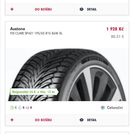
DO KOŠÍKU
DETAIL
Austone
1 928 Kč
FIX CLIME SP401 195/50 R15 86W XL
80.31 €
Nejpozději 24.8. u Vás, 12 ks
Celoroční
C
B
B
DO KOŠÍKU
DETAIL