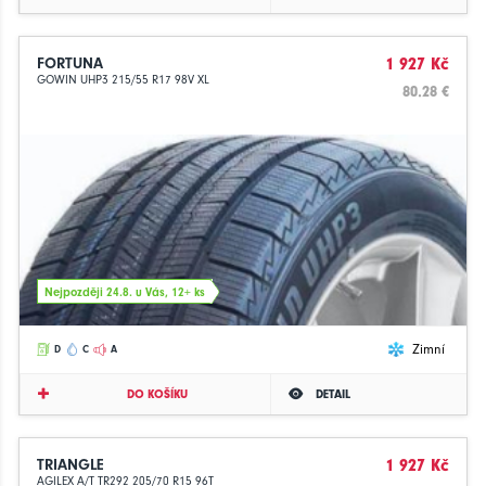
FORTUNA
1 927 Kč
GOWIN UHP3 215/55 R17 98V XL
80.28 €
Nejpozději 24.8. u Vás, 12+ ks
Zimní
D
C
A
DO KOŠÍKU
DETAIL
TRIANGLE
1 927 Kč
AGILEX A/T TR292 205/70 R15 96T