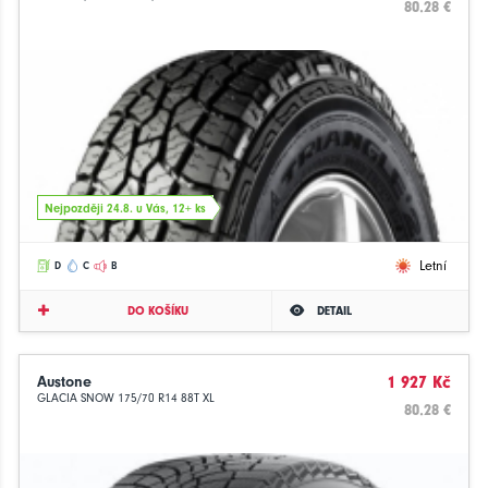
80.28 €
Nejpozději 24.8. u Vás, 12+ ks
Letní
D
C
B
DO KOŠÍKU
DETAIL
Austone
1 927 Kč
GLACIA SNOW 175/70 R14 88T XL
80.28 €