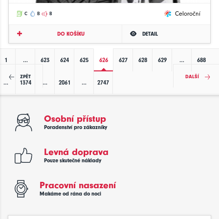
Celoroční
C
B
B
DO KOŠÍKU
DETAIL
1
…
623
624
625
626
627
628
629
…
688
ZPĚT
DALŠÍ
…
1374
…
2061
…
2747
Osobní přístup
Poradenství pro zákazníky
Levná doprava
Pouze skutečné náklady
Pracovní nasazení
Makáme od rána do noci