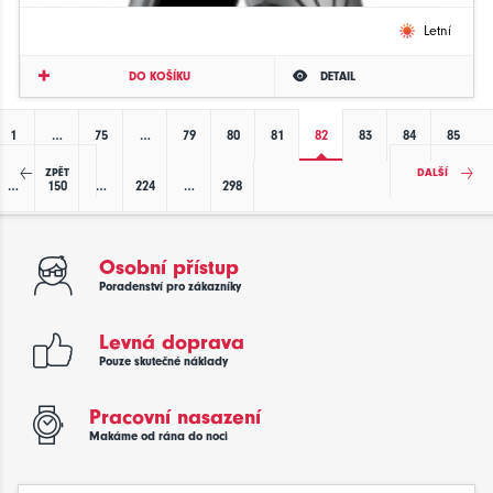
Letní
DO KOŠÍKU
DETAIL
1
…
75
…
79
80
81
82
83
84
85
ZPĚT
DALŠÍ
…
150
…
224
…
298
Osobní přístup
Poradenství pro zákazníky
Levná doprava
Pouze skutečné náklady
Pracovní nasazení
Makáme od rána do noci