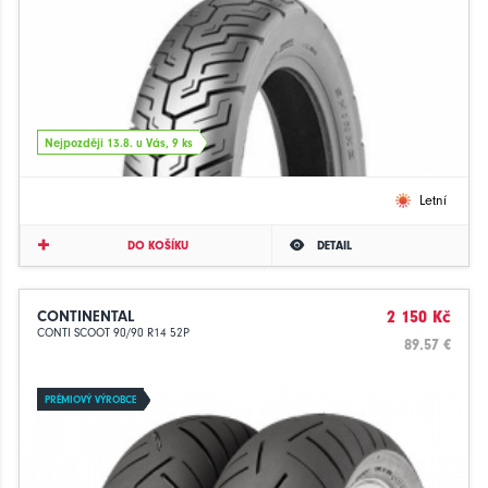
Nejpozději 13.8. u Vás, 9 ks
Letní
DO KOŠÍKU
DETAIL
CONTINENTAL
2 150 Kč
CONTI SCOOT 90/90 R14 52P
89.57 €
PRÉMIOVÝ VÝROBCE