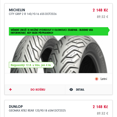
MICHELIN
2 148 Kč
CITY GRIP 2 R 140/70-16 65S DOT2026
89.52 €
VEŠKERÉ ZBOŽÍ JE MOŽNÉ VYZVEDOUT V OLOMOUCI ZDARMA - BUDEME VÁS
INFORMOVAT, KDY BUDE PŘIPRAVENO!
Nejpozději 12.8. u Vás, jen 4 ks
Letní
DO KOŠÍKU
DETAIL
DUNLOP
2 148 Kč
GEOMAX AT82 REAR 120/90-18 65M DOT2025
89.52 €