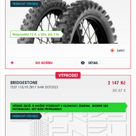
PRÉMIOVÝ VÝROBCE
Nejpozději 12.8. u Vás, jen 2 ks
Letní
DO KOŠÍKU
DETAIL
VÝPRODEJ
BRIDGESTONE
2 147 Kč
T32F 110/70 ZR17 54W DOT2022
89.47 €
VEŠKERÉ ZBOŽÍ JE MOŽNÉ VYZVEDOUT V OLOMOUCI ZDARMA - BUDEME VÁS
INFORMOVAT, KDY BUDE PŘIPRAVENO!
PRÉMIOVÝ VÝROBCE