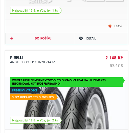
Nejpozději 12.8. u Vás, jen 1 ks
Letní
DO KOŠÍKU
DETAIL
PIRELLI
2 148 Kč
ANGEL SCOOTER 150/70 R14 66P
89.49 €
VEŠKERÉ ZBOŽÍ JE MOŽNÉ VYZVEDOUT V OLOMOUCI ZDARMA - BUDEME VÁS
INFORMOVAT, KDY BUDE PŘIPRAVENO!
PRÉMIOVÝ VÝROBCE
SLEVA DOPRAVA 20% SLOVENSKO
Nejpozději 12.8. u Vás, jen 2 ks