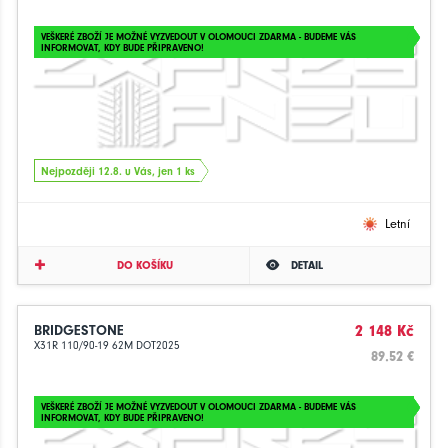
VEŠKERÉ ZBOŽÍ JE MOŽNÉ VYZVEDOUT V OLOMOUCI ZDARMA - BUDEME VÁS
INFORMOVAT, KDY BUDE PŘIPRAVENO!
Nejpozději 12.8. u Vás, jen 1 ks
Letní
DO KOŠÍKU
DETAIL
BRIDGESTONE
2 148 Kč
X31R 110/90-19 62M DOT2025
89.52 €
VEŠKERÉ ZBOŽÍ JE MOŽNÉ VYZVEDOUT V OLOMOUCI ZDARMA - BUDEME VÁS
INFORMOVAT, KDY BUDE PŘIPRAVENO!