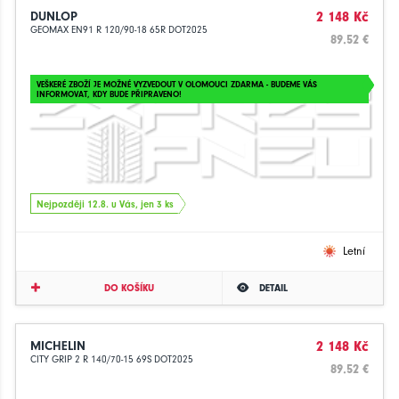
DUNLOP
2 148 Kč
GEOMAX EN91 R 120/90-18 65R DOT2025
89.52 €
VEŠKERÉ ZBOŽÍ JE MOŽNÉ VYZVEDOUT V OLOMOUCI ZDARMA - BUDEME VÁS
INFORMOVAT, KDY BUDE PŘIPRAVENO!
Nejpozději 12.8. u Vás, jen 3 ks
Letní
DO KOŠÍKU
DETAIL
MICHELIN
2 148 Kč
CITY GRIP 2 R 140/70-15 69S DOT2025
89.52 €