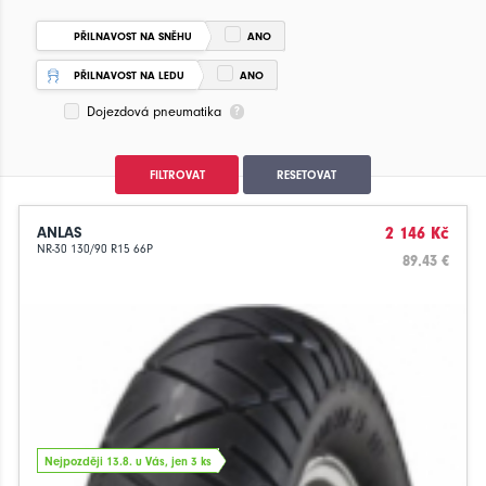
PŘILNAVOST NA SNĚHU
ANO
PŘILNAVOST NA LEDU
ANO
Dojezdová pneumatika
FILTROVAT
RESETOVAT
ANLAS
2 146 Kč
NR-30 130/90 R15 66P
89.43 €
Nejpozději 13.8. u Vás, jen 3 ks