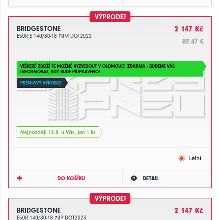
VÝPRODEJ
BRIDGESTONE
2 147 Kč
E50R E 140/80-18 70M DOT2022
89.47 €
VEŠKERÉ ZBOŽÍ JE MOŽNÉ VYZVEDOUT V OLOMOUCI ZDARMA - BUDEME VÁS
INFORMOVAT, KDY BUDE PŘIPRAVENO!
PRÉMIOVÝ VÝROBCE
Nejpozději 12.8. u Vás, jen 1 ks
Letní
DO KOŠÍKU
DETAIL
VÝPRODEJ
BRIDGESTONE
2 147 Kč
E50R 140/80-18 70P DOT2023