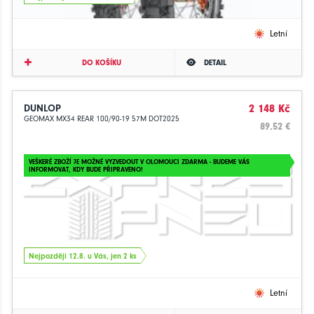
Letní
DO KOŠÍKU
DETAIL
DUNLOP
2 148 Kč
GEOMAX MX34 REAR 100/90-19 57M DOT2025
89.52 €
VEŠKERÉ ZBOŽÍ JE MOŽNÉ VYZVEDOUT V OLOMOUCI ZDARMA - BUDEME VÁS
INFORMOVAT, KDY BUDE PŘIPRAVENO!
Nejpozději 12.8. u Vás, jen 2 ks
Letní