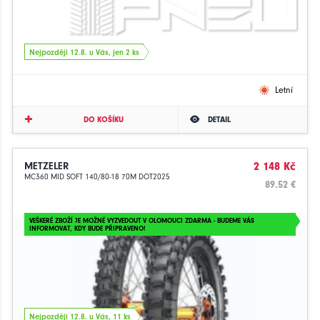
Nejpozději 12.8. u Vás, jen 2 ks
Letní
DO KOŠÍKU
DETAIL
METZELER
2 148 Kč
MC360 MID SOFT 140/80-18 70M DOT2025
89.52 €
VEŠKERÉ ZBOŽÍ JE MOŽNÉ VYZVEDOUT V OLOMOUCI ZDARMA - BUDEME VÁS
INFORMOVAT, KDY BUDE PŘIPRAVENO!
Nejpozději 12.8. u Vás, 11 ks