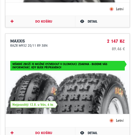
Letní
DO KOŠÍKU
DETAIL
MAXXIS
2 147 Kč
RAZR M932 20/11 R9 38N
89.46 €
VEŠKERÉ ZBOŽÍ JE MOŽNÉ VYZVEDOUT V OLOMOUCI ZDARMA - BUDEME VÁS
INFORMOVAT, KDY BUDE PŘIPRAVENO!
Nejpozději 12.8. u Vás, 6 ks
Letní
DO KOŠÍKU
DETAIL