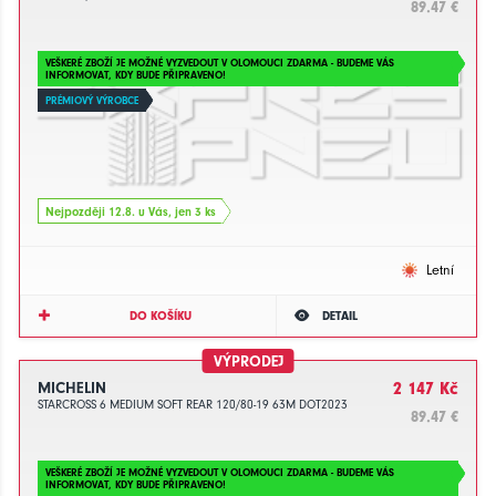
89.47 €
VEŠKERÉ ZBOŽÍ JE MOŽNÉ VYZVEDOUT V OLOMOUCI ZDARMA - BUDEME VÁS
INFORMOVAT, KDY BUDE PŘIPRAVENO!
PRÉMIOVÝ VÝROBCE
Nejpozději 12.8. u Vás, jen 3 ks
Letní
DO KOŠÍKU
DETAIL
VÝPRODEJ
MICHELIN
2 147 Kč
STARCROSS 6 MEDIUM SOFT REAR 120/80-19 63M DOT2023
89.47 €
VEŠKERÉ ZBOŽÍ JE MOŽNÉ VYZVEDOUT V OLOMOUCI ZDARMA - BUDEME VÁS
INFORMOVAT, KDY BUDE PŘIPRAVENO!