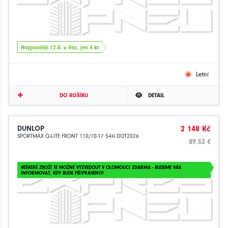
Nejpozději 12.8. u Vás, jen 4 ks
Letní
DO KOŠÍKU
DETAIL
DUNLOP
2 148 Kč
SPORTMAX Q-LITE FRONT 110/70-17 54H DOT2026
89.52 €
VEŠKERÉ ZBOŽÍ JE MOŽNÉ VYZVEDOUT V OLOMOUCI ZDARMA - BUDEME VÁS
INFORMOVAT, KDY BUDE PŘIPRAVENO!