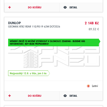
DO KOŠÍKU
DETAIL
DUNLOP
2 148 Kč
GEOMAX AT82 REAR 110/90-19 62M DOT2026
89.52 €
VEŠKERÉ ZBOŽÍ JE MOŽNÉ VYZVEDOUT V OLOMOUCI ZDARMA - BUDEME VÁS
INFORMOVAT, KDY BUDE PŘIPRAVENO!
Nejpozději 12.8. u Vás, jen 3 ks
Letní
DO KOŠÍKU
DETAIL