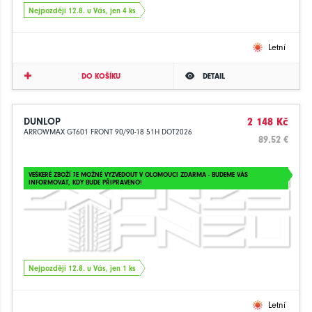
Nejpozději 12.8. u Vás, jen 4 ks
Letní
DO KOŠÍKU
DETAIL
DUNLOP
2 148 Kč
ARROWMAX GT601 FRONT 90/90-18 51H DOT2026
89.52 €
VEŠKERÉ ZBOŽÍ JE MOŽNÉ VYZVEDOUT V OLOMOUCI ZDARMA - BUDEME VÁS
INFORMOVAT, KDY BUDE PŘIPRAVENO!
Nejpozději 12.8. u Vás, jen 1 ks
Letní