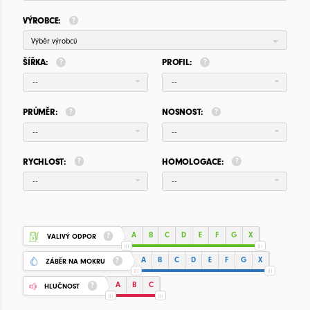
VÝROBCE:
Výběr výrobců
ŠÍŘKA:
PROFIL:
--
--
PRŮMĚR:
NOSNOST:
--
--
RYCHLOST:
HOMOLOGACE:
--
--
A
B
C
D
E
F
G
X
VALIVÝ ODPOR
A
B
C
D
E
F
G
X
ZÁBĚR NA MOKRU
A
B
C
HLUČNOST