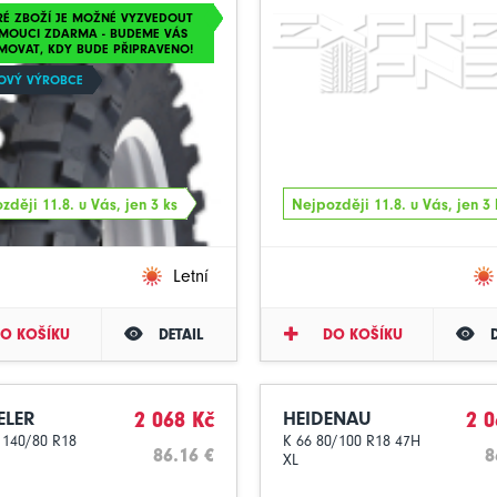
RÉ ZBOŽÍ JE MOŽNÉ VYZVEDOUT
MOUCI ZDARMA - BUDEME VÁS
MOVAT, KDY BUDE PŘIPRAVENO!
OVÝ VÝROBCE
zději 11.8. u Vás, jen 3 ks
Nejpozději 11.8. u Vás, jen 3 
Letní
O KOŠÍKU
DETAIL
DO KOŠÍKU
ELER
2 068 Kč
HEIDENAU
2 0
140/80 R18
K 66 80/100 R18 47H
86.16 €
8
XL