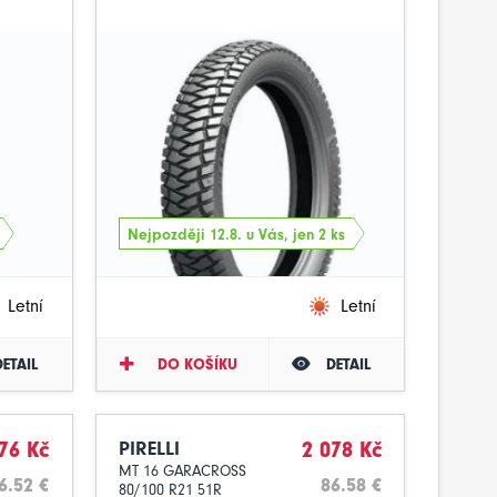
Nejpozději 12.8. u Vás, jen 2 ks
Letní
Letní
DETAIL
DO KOŠÍKU
DETAIL
76 Kč
PIRELLI
2 078 Kč
MT 16 GARACROSS
6.52 €
86.58 €
80/100 R21 51R