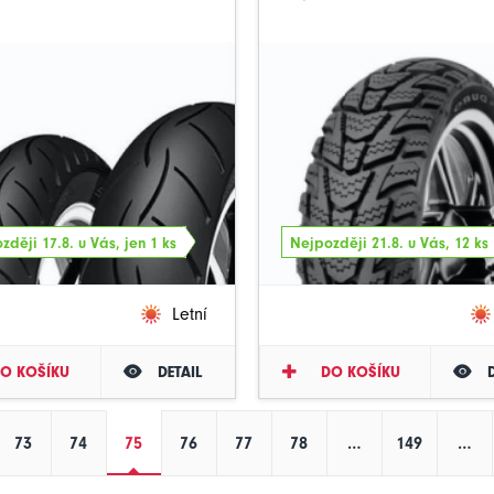
zději 17.8. u Vás, jen 1 ks
Nejpozději 21.8. u Vás, 12 ks
Letní
O KOŠÍKU
DETAIL
DO KOŠÍKU
73
74
75
76
77
78
…
149
…