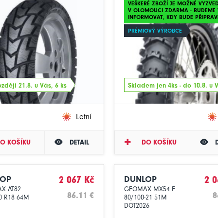
VEŠKERÉ ZBOŽÍ JE MOŽNÉ VYZVE
V OLOMOUCI ZDARMA - BUDEME 
INFORMOVAT, KDY BUDE PŘIPRAV
PRÉMIOVÝ VÝROBCE
zději 21.8. u Vás, 6 ks
Skladem jen 4ks - do 10.8. u 
Letní
O KOŠÍKU
DETAIL
DO KOŠÍKU
LOP
2 067 Kč
DUNLOP
2 0
X AT82
GEOMAX MX54 F
86.11 €
8
0 R18 64M
80/100-21 51M
DOT2026