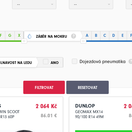
--
--
F
G
X
A
B
C
D
E
ZÁBĚR NA MOKRU
Dojezdová pneumatika
ILNAVOST NA LEDU
ANO
FILTROVAT
RESETOVAT
S
2 064 Kč
DUNLOP
2 0
WIN SCOOT
GEOMAX MX14
86.01 €
8
 R13 60P
90/100 R14 49M