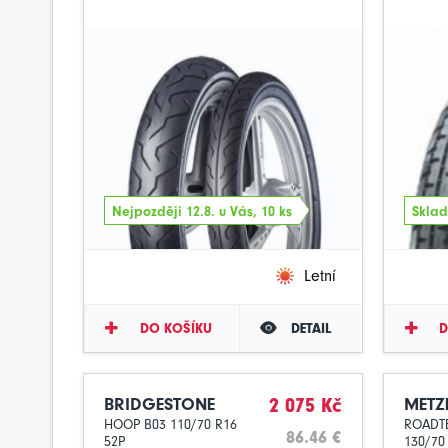
Nejpozději 12.8. u Vás, 10 ks
Sklad
Letní
DO KOŠÍKU
DETAIL
D
BRIDGESTONE
2 075 Kč
METZ
HOOP B03 110/70 R16
ROADT
86.46 €
52P
130/70