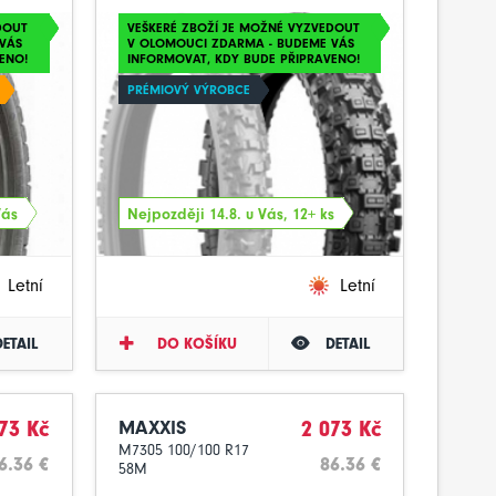
DOUT
VEŠKERÉ ZBOŽÍ JE MOŽNÉ VYZVEDOUT
VÁS
V OLOMOUCI ZDARMA - BUDEME VÁS
ENO!
INFORMOVAT, KDY BUDE PŘIPRAVENO!
PRÉMIOVÝ VÝROBCE
Vás
Nejpozději 14.8. u Vás, 12+ ks
Letní
Letní
DETAIL
DO KOŠÍKU
DETAIL
73 Kč
MAXXIS
2 073 Kč
M7305 100/100 R17
6.36 €
86.36 €
58M