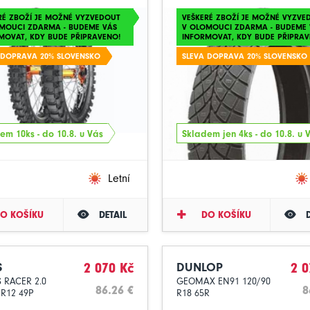
RÉ ZBOŽÍ JE MOŽNÉ VYZVEDOUT
VEŠKERÉ ZBOŽÍ JE MOŽNÉ VYZVE
MOUCI ZDARMA - BUDEME VÁS
V OLOMOUCI ZDARMA - BUDEME 
MOVAT, KDY BUDE PŘIPRAVENO!
INFORMOVAT, KDY BUDE PŘIPRAV
 DOPRAVA 20% SLOVENSKO
SLEVA DOPRAVA 20% SLOVENSKO
em 10ks - do 10.8. u Vás
Skladem jen 4ks - do 10.8. u 
Letní
O KOŠÍKU
DETAIL
DO KOŠÍKU
S
2 070 Kč
DUNLOP
2 0
 RACER 2.0
GEOMAX EN91 120/90
86.26 €
8
 R12 49P
R18 65R