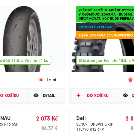
VEŠKERÉ ZBOŽÍ JE MOŽNÉ VYZVE
V OLOMOUCI ZDARMA - BUDEME 
INFORMOVAT, KDY BUDE PŘIPRAV
PRÉMIOVÝ VÝROBCE
SLEVA DOPRAVA 20% SLOVENSKO
zději 21.8. u Vás, jen 1 ks
Skladem jen 1ks - do 10.8. u 
Letní
O KOŠÍKU
DETAIL
DO KOŠÍKU
ENAU
2 073 Kč
Deli
2 0
25 R16 55P
SC109F URBAN GRIP
86.37 €
8
110/90 R12 64P