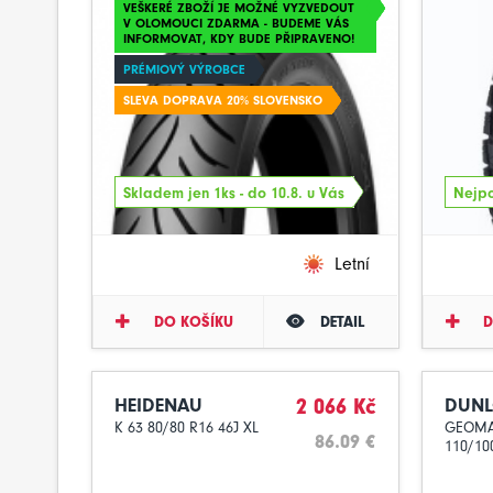
VEŠKERÉ ZBOŽÍ JE MOŽNÉ VYZVEDOUT
V OLOMOUCI ZDARMA - BUDEME VÁS
INFORMOVAT, KDY BUDE PŘIPRAVENO!
PRÉMIOVÝ VÝROBCE
SLEVA DOPRAVA 20% SLOVENSKO
Skladem jen 1ks - do 10.8. u Vás
Nejpo
Letní
DO KOŠÍKU
DETAIL
D
HEIDENAU
2 066 Kč
DUN
K 63 80/80 R16 46J XL
GEOMA
86.09 €
110/10