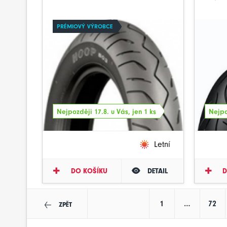
PRÉMIOVÝ VÝROBCE
Nejpozději 17.8. u Vás, jen 1 ks
Nejpo
Letní
DO KOŠÍKU
DETAIL
D
1
…
72
ZPĚT