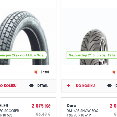
em jen 2ks - do 11.8. u Vás
Nejpozději 21.8. u Vás, 12 ks
Letní
O KOŠÍKU
DETAIL
DO KOŠÍKU
ELER
2 075 Kč
Duro
2 0
EC SCOOTER
DM1305 SNOW FOX
86.48 €
8
 R10 59L
130/90 R10 61P