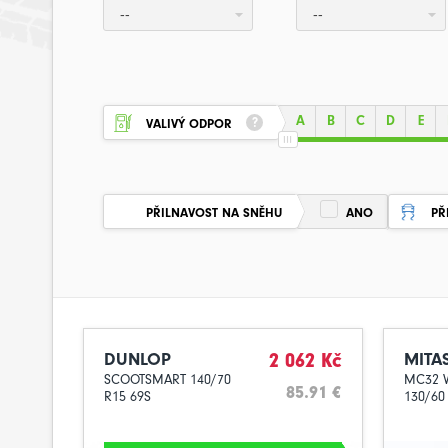
--
--
A
B
C
D
E
VALIVÝ ODPOR
PŘILNAVOST NA SNĚHU
ANO
PŘ
DUNLOP
2 062 Kč
MITA
SCOOTSMART 140/70
MC32 
85.91 €
R15 69S
130/60