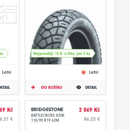
ks
Nejpozději 12.8. u Vás, jen 2 ks
Letní
Letní
DETAIL
DO KOŠÍKU
DETAIL
69 Kč
BRIDGESTONE
2 069 Kč
BATTLECROSS X20R
6.21 €
86.22 €
110/90 R19 62M