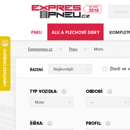
PNEU
ALU A PLECHOVÉ DISKY
KOMPLETN
Exprespneu.cz
Pneu
Moto
Zboží ve v
Nejlevnější
ŘAZENÍ:
TYP VOZIDLA:
OBDOBÍ:
Moto
--
ŠÍŘKA:
PROFIL: