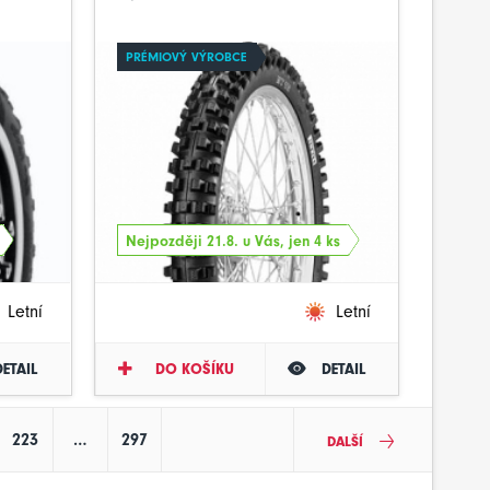
PRÉMIOVÝ VÝROBCE
Nejpozději 21.8. u Vás, jen 4 ks
Letní
Letní
DETAIL
DO KOŠÍKU
DETAIL
223
…
297
DALŠÍ