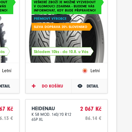
DOUT
VEŠKERÉ ZBOŽÍ JE MOŽNÉ VYZVEDOUT
VÁS
V OLOMOUCI ZDARMA - BUDEME VÁS
ENO!
INFORMOVAT, KDY BUDE PŘIPRAVENO!
PRÉMIOVÝ VÝROBCE
SLEVA DOPRAVA 20% SLOVENSKO
Vás
Skladem 10ks - do 10.8. u Vás
Letní
Letní
DETAIL
DO KOŠÍKU
DETAIL
67 Kč
HEIDENAU
2 067 Kč
K 58 MOD. 140/70 R12
6.13 €
86.14 €
65P XL