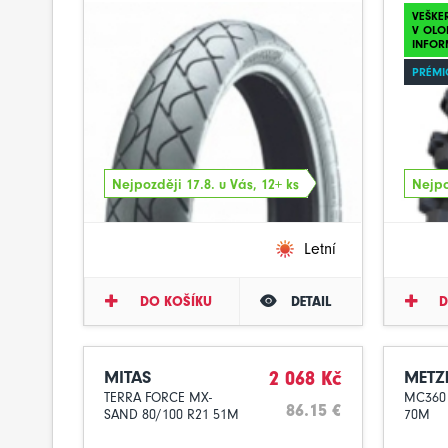
VEŠKE
V OLO
INFOR
PRÉMI
Nejpozději 17.8. u Vás, 12+ ks
Nejpo
Letní
DO KOŠÍKU
DETAIL
D
MITAS
2 068 Kč
METZ
TERRA FORCE MX-
MC360 
86.15 €
SAND 80/100 R21 51M
70M