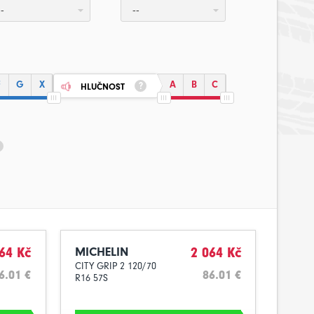
--
--
F
G
X
A
B
C
HLUČNOST
64 Kč
MICHELIN
2 064 Kč
CITY GRIP 2 120/70
6.01 €
86.01 €
R16 57S