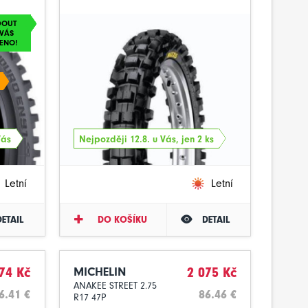
DOUT
VÁS
ENO!
Vás
Nejpozději 12.8. u Vás, jen 2 ks
Letní
Letní
DETAIL
DO KOŠÍKU
DETAIL
74 Kč
MICHELIN
2 075 Kč
ANAKEE STREET 2.75
6.41 €
86.46 €
R17 47P