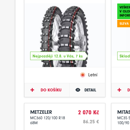
VEŠKE
V OLO
INFOR
SLEVA
Nejpozději 12.8. u Vás, 7 ks
Sklad
Letní
DO KOŠÍKU
DETAIL
D
METZELER
2 070 Kč
MITA
MC360 120/100 R18
MC35 S
86.25 €
68M
100/90