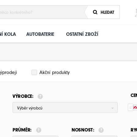
HLEDAT
Í KOLA
AUTOBATERIE
OSTATNÍ ZBOŽÍ
ýprodeji
Akční produkty
CE
VÝROBCE:
Výběr výrobců
PRŮMĚR:
NOSNOST:
RY