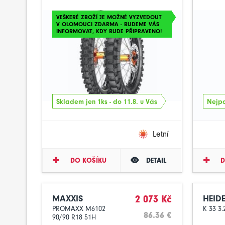
VEŠKERÉ ZBOŽÍ JE MOŽNÉ VYZVEDOUT
V OLOMOUCI ZDARMA - BUDEME VÁS
INFORMOVAT, KDY BUDE PŘIPRAVENO!
Skladem jen 1ks - do 11.8. u Vás
Nejpo
Letní
DO KOŠÍKU
DETAIL
D
MAXXIS
2 073 Kč
HEID
PROMAXX M6102
K 33 3.
86.36 €
90/90 R18 51H